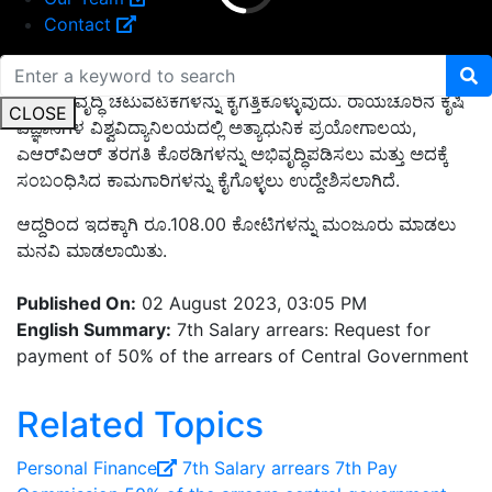
Contact
ಭೂ ಅಭಿವೃದ್ಧಿ ಚಟುವಟಿಕೆಗಳನ್ನು ಕೈಗೆತ್ತಿಕೊಳ್ಳುವುದು. ರಾಯಚೂರಿನ ಕೃಷಿ
CLOSE
ವಿಜ್ಞಾನಗಳ ವಿಶ್ವವಿದ್ಯಾನಿಲಯದಲ್ಲಿ ಅತ್ಯಾಧುನಿಕ ಪ್ರಯೋಗಾಲಯ,
ಎಆರ್‌ವಿಆರ್ ತರಗತಿ ಕೊಠಡಿಗಳನ್ನು ಅಭಿವೃದ್ಧಿಪಡಿಸಲು ಮತ್ತು ಅದಕ್ಕೆ
ಸಂಬಂಧಿಸಿದ ಕಾಮಗಾರಿಗಳನ್ನು ಕೈಗೊಳ್ಳಲು ಉದ್ದೇಶಿಸಲಾಗಿದೆ.
ಆದ್ದರಿಂದ ಇದಕ್ಕಾಗಿ ರೂ.108.00 ಕೋಟಿಗಳನ್ನು ಮಂಜೂರು ಮಾಡಲು
ಮನವಿ ಮಾಡಲಾಯಿತು.
Published On:
02 August 2023, 03:05 PM
English Summary:
7th Salary arrears: Request for
payment of 50% of the arrears of Central Government
Related Topics
Personal Finance
7th Salary arrears
7th Pay