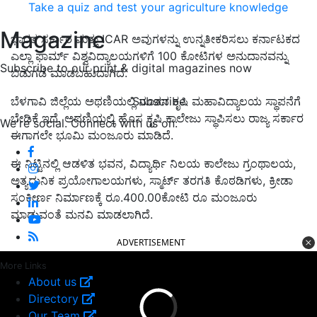
Take a quiz and test your agriculture knowledge
Magazine
ಭಾರತ ಸರ್ಕಾರ ಮತ್ತು ICAR ಅವುಗಳನ್ನು ಉನ್ನತೀಕರಿಸಲು ಕರ್ನಾಟಕದ
ಎಲ್ಲಾ ಫಾರ್ಮ್ ವಿಶ್ವವಿದ್ಯಾಲಯಗಳಿಗೆ 100 ಕೋಟಿಗಳ ಅನುದಾನವನ್ನು
Subscribe to our print & digital magazines now
ಬಿಡುಗಡೆ ಮಾಡಬಹುದಾಗಿದೆ.
Subscribe
ಬೆಳಗಾವಿ ಜಿಲ್ಲೆಯ ಅಥಣಿಯಲ್ಲಿ ನೂತನ ಕೃಷಿ ಮಹಾವಿದ್ಯಾಲಯ ಸ್ಥಾಪನೆಗೆ
ಬೇಡಿಕೆ ಇದೆ. ಅಥಣಿಯಲ್ಲಿ ಹೊಸ ಕೃಷಿ ಕಾಲೇಜು ಸ್ಥಾಪಿಸಲು ರಾಜ್ಯ ಸರ್ಕಾರ
We're social. Connect with us on:
ಈಗಾಗಲೇ ಭೂಮಿ ಮಂಜೂರು ಮಾಡಿದೆ.
ಈ ನಿಟ್ಟಿನಲ್ಲಿ ಆಡಳಿತ ಭವನ, ವಿದ್ಯಾರ್ಥಿ ನಿಲಯ ಕಾಲೇಜು ಗ್ರಂಥಾಲಯ,
ಅತ್ಯಧುನಿಕ ಪ್ರಯೋಗಾಲಯಗಳು, ಸ್ಮಾರ್ಟ್ ತರಗತಿ ಕೊಠಡಿಗಳು, ಕ್ರೀಡಾ
ಸಂಕೀರ್ಣ ನಿರ್ಮಾಣಕ್ಕೆ ರೂ.400.00ಕೋಟಿ ರೂ ಮಂಜೂರು
ಮಾಡುವಂತೆ ಮನವಿ ಮಾಡಲಾಗಿದೆ.
ADVERTISEMENT
More Links
About us
Directory
Our Team