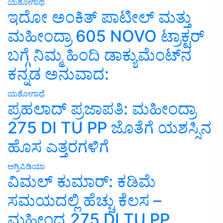
ಯಶೋಗಾಥೆ
ಇದೋ ಅಂಕಿತ್ ಪಾಟೀಲ್ ಮತ್ತು
ಮಹೀಂದ್ರಾ 605 NOVO ಟ್ರಾಕ್ಟರ್
ಬಗ್ಗೆ ನಿಮ್ಮ ಹಿಂದಿ ಡಾಕ್ಯುಮೆಂಟ್‌ನ
ಕನ್ನಡ ಅನುವಾದ:
ಯಶೋಗಾಥೆ
ಪ್ರಹಲಾದ್ ಪ್ರಜಾಪತಿ: ಮಹೀಂದ್ರಾ
275 DI TU PP ಜೊತೆಗೆ ಯಶಸ್ಸಿನ
ಹೊಸ ಎತ್ತರಗಳಿಗೆ
ಅಗ್ರಿಪಿಡಿಯಾ
ವಿಮಲ್ ಕುಮಾರ್: ಕಡಿಮೆ
ಸಮಯದಲ್ಲಿ ಹೆಚ್ಚು ಕೆಲಸ –
ಮಹೀಂದ್ರ 275 DI TU PP