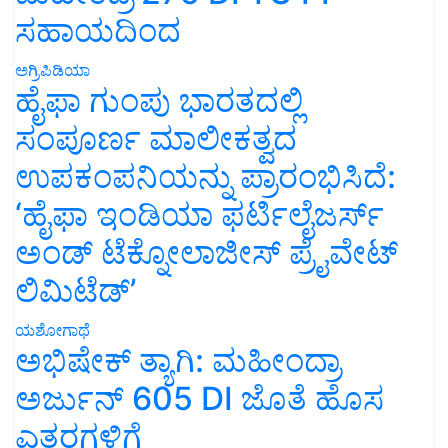
ಸಹಾಯದಿಂದ
ಅಗ್ರಿಪಿಡಿಯಾ
ಹೈಫಾ ಗುಂಪು ಭಾರತದಲ್ಲಿ
ಸಂಪೂರ್ಣ ಮಾಲೀಕತ್ವದ
ಉಪಕಂಪನಿಯನ್ನು ಪ್ರಾರಂಭಿಸಿದೆ:
‘ಹೈಫಾ ಇಂಡಿಯಾ ಫರ್ಟಿಲೈಜರ್ಸ್
ಅಂಡ್ ಟೆಕ್ನೋಲಾಜೀಸ್ ಪ್ರೈವೇಟ್
ಲಿಮಿಟೆಡ್’
ಯಶೋಗಾಥೆ
ಅಭಿಷೇಕ್ ತ್ಯಾಗಿ: ಮಹೀಂದ್ರಾ
ಅರ್ಜುನ್ 605 DI ಜೊತೆ ಹೊಸ
ಎತ್ತರಗಳಿಗೆ