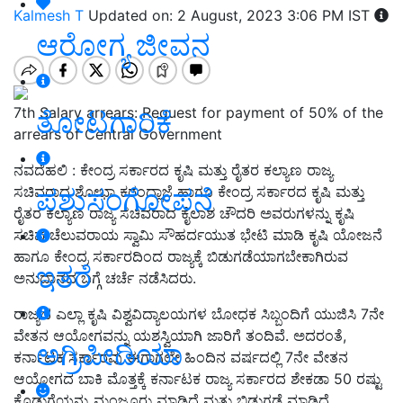
Kalmesh T
Updated on: 2 August, 2023 3:06 PM IST
ಆರೋಗ್ಯ ಜೀವನ
7th Salary arrears: Request for payment of 50% of the
ತೋಟಗಾರಿಕೆ
arrears of Central Government
ನವದೆಹಲಿ : ಕೇಂದ್ರ ಸರ್ಕಾರದ ಕೃಷಿ ಮತ್ತು ರೈತರ ಕಲ್ಯಾಣ ರಾಜ್ಯ
ಪಶುಸಂಗೋಪನೆ
ಸಚಿವರಾದ ಶೋಭಾ ಕರಂದ್ಲಾಜೆ ಹಾಗೂ ಕೇಂದ್ರ ಸರ್ಕಾರದ ಕೃಷಿ ಮತ್ತು
ರೈತರ ಕಲ್ಯಾಣ ರಾಜ್ಯ ಸಚಿವರಾದ ಕೈಲಾಶ ಚೌದರಿ ಅವರುಗಳನ್ನು ಕೃಷಿ
ಸಚಿವ ಚೆಲುವರಾಯ ಸ್ವಾಮಿ ಸೌಹರ್ದಯುತ ಭೇಟಿ ಮಾಡಿ ಕೃಷಿ ಯೋಜನೆ
ಹಾಗೂ ಕೇಂದ್ರ ಸರ್ಕಾರದಿಂದ ರಾಜ್ಯಕ್ಕೆ ಬಿಡುಗಡೆಯಾಗಬೇಕಾಗಿರುವ
ಇತರೆ
ಅನುದಾನದ ಬಗ್ಗೆ ಚರ್ಚೆ ನಡೆಸಿದರು.
ರಾಜ್ಯದ ಎಲ್ಲಾ ಕೃಷಿ ವಿಶ್ವವಿದ್ಯಾಲಯಗಳ ಬೋಧಕ ಸಿಬ್ಬಂದಿಗೆ ಯುಜಿಸಿ 7ನೇ
ವೇತನ ಆಯೋಗವನ್ನು ಯಶಸ್ವಿಯಾಗಿ ಜಾರಿಗೆ ತಂದಿವೆ. ಅದರಂತೆ,
ಅಗ್ರಿಪೀಡಿಯಾ
ಕರ್ನಾಟಕ ಸರ್ಕಾರವು ಈಗಾಗಲೇ ಹಿಂದಿನ ವರ್ಷದಲ್ಲಿ 7ನೇ ವೇತನ
ಆಯೋಗದ ಬಾಕಿ ಮೊತ್ತಕ್ಕೆ ಕರ್ನಾಟಕ ರಾಜ್ಯ ಸರ್ಕಾರದ ಶೇಕಡಾ 50 ರಷ್ಟು
ಕೊಡುಗೆಯನ್ನು ಮಂಜೂರು ಮಾಡಿದೆ ಮತ್ತು ಬಿಡುಗಡೆ ಮಾಡಿದೆ.