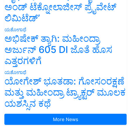
ಅಂಡ್ ಟೆಕ್ನೋಲಾಜೀಸ್ ಪ್ರೈವೇಟ್
ಲಿಮಿಟೆಡ್’
ಯಶೋಗಾಥೆ
ಅಭಿಷೇಕ್ ತ್ಯಾಗಿ: ಮಹೀಂದ್ರಾ
ಅರ್ಜುನ್ 605 DI ಜೊತೆ ಹೊಸ
ಎತ್ತರಗಳಿಗೆ
ಯಶೋಗಾಥೆ
ಯೋಗೇಶ್ ಭೂತಡಾ: ಗೋಸಂರಕ್ಷಣೆ
ಮತ್ತು ಮಹೀಂದ್ರಾ ಟ್ರ್ಯಾಕ್ಟರ್ ಮೂಲಕ
ಯಶಸ್ಸಿನ ಕಥೆ
More News