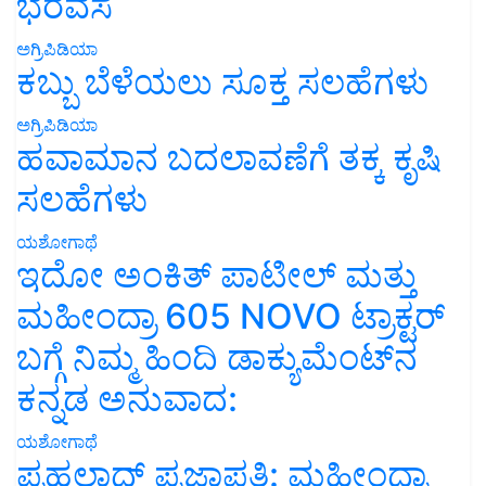
ಭರವಸೆ
ಅಗ್ರಿಪಿಡಿಯಾ
ಕಬ್ಬು ಬೆಳೆಯಲು ಸೂಕ್ತ ಸಲಹೆಗಳು
ಅಗ್ರಿಪಿಡಿಯಾ
ಹವಾಮಾನ ಬದಲಾವಣೆಗೆ ತಕ್ಕ ಕೃಷಿ
ಸಲಹೆಗಳು
ಯಶೋಗಾಥೆ
ಇದೋ ಅಂಕಿತ್ ಪಾಟೀಲ್ ಮತ್ತು
ಮಹೀಂದ್ರಾ 605 NOVO ಟ್ರಾಕ್ಟರ್
ಬಗ್ಗೆ ನಿಮ್ಮ ಹಿಂದಿ ಡಾಕ್ಯುಮೆಂಟ್‌ನ
ಕನ್ನಡ ಅನುವಾದ:
ಯಶೋಗಾಥೆ
ಪ್ರಹಲಾದ್ ಪ್ರಜಾಪತಿ: ಮಹೀಂದ್ರಾ