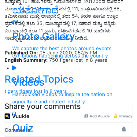
ತುತ್ತಾಗಿದ್ದ 101 ಹುಲಿಗಳನ್ನು ಗುರುತಿಸಲಾಗಿದೆ. 2012ರಿಂದ ಮೇವರೆಗೆ
ಯಶೋಗಾಥೆ
ಮಹಾರಾಷ್ಟ್ರದಲ್ಲಿ 125, ಕರ್ನಾಟಕದಲ್ಲಿ 111, ಉತ್ತರಾಖಂಡದಲ್ಲಿ 88,
ತಮಿಳುನಾಡು ಮತ್ತು ಅಸ್ಸಾಂನಲ್ಲಿ ತಲಾ 54, ಕೇರಳ ಹಾಗೂ ಉತ್ತರ
ಪ್ರದೇಶದಲ್ಲಿ ತಲಾ 35, ರಾಜಸ್ಥಾನದಲ್ಲಿ 17, ಬಿಹಾರ ಮತ್ತು ಪಶ್ಚಿಮ
ಬಂಗಾಳದಲ್ಲಿ ತಲಾ 11 ಹಾಗೂ ಛತ್ತೀಸ್‌ಗಡದಲ್ಲಿ 10 ಹುಲಿಗಳು
Photo Gallery
ಸಾವನ್ನಪ್ಪಿವೆ ಎಂದು ಪ್ರಾಧಿಕಾರ ಮಾಹಿತಿ ನೀಡಿದೆ.
We capture the best photos around events,
Published On:
05 June 2020, 05:25 PM
exhibitions happening across the country
English Summary:
750 tigers lost in 8 years
Related Topics
Videos
tigers
tigers lost in 8 years
Handpicked videos to inspire the nation on
agriculture and related industry
Share your comments
Quiz