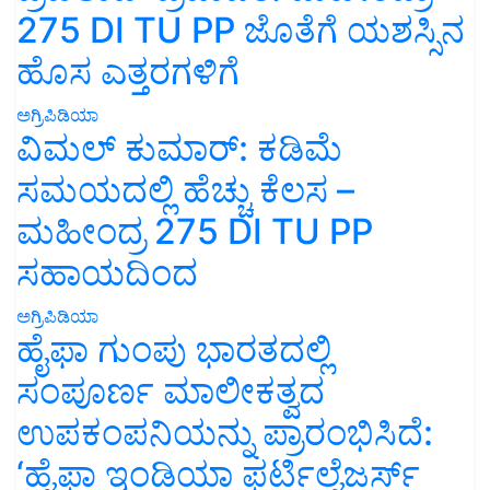
275 DI TU PP ಜೊತೆಗೆ ಯಶಸ್ಸಿನ
ಹೊಸ ಎತ್ತರಗಳಿಗೆ
ಅಗ್ರಿಪಿಡಿಯಾ
ವಿಮಲ್ ಕುಮಾರ್: ಕಡಿಮೆ
ಸಮಯದಲ್ಲಿ ಹೆಚ್ಚು ಕೆಲಸ –
ಮಹೀಂದ್ರ 275 DI TU PP
ಸಹಾಯದಿಂದ
ಅಗ್ರಿಪಿಡಿಯಾ
ಹೈಫಾ ಗುಂಪು ಭಾರತದಲ್ಲಿ
ಸಂಪೂರ್ಣ ಮಾಲೀಕತ್ವದ
ಉಪಕಂಪನಿಯನ್ನು ಪ್ರಾರಂಭಿಸಿದೆ:
‘ಹೈಫಾ ಇಂಡಿಯಾ ಫರ್ಟಿಲೈಜರ್ಸ್