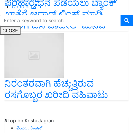
ಪರಿಹಾರ ಧನ ಪಡೆಯಲು ಬ್ಯಾಂಕ್‌
Contact
ಖಾತೆಗೆ ಆಧಾರ್‌ ಲಿಂಕ್‌ ಮಾಡಿ,
ರೈತರಿಗೆ ಬಿಸಿ ಪಾಟೀಲ್‌ ಮನವಿ
CLOSE
ನಿರಂತರವಾಗಿ ಹೆಚ್ಚುತ್ತಿರುವ
ರಸಗೊಬ್ಬರ ಖರೀದಿ ವಹಿವಾಟು
#Top on Krishi Jagran
ಪಿ.ಎಂ. ಕಿಸಾನ್