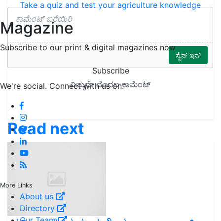
Take a quiz and test your agriculture knowledge
Magazine
Subscribe to our print & digital magazines now
Subscribe
We're social. Connect with us on:
Read next
More Links
About us
Directory
Our Team