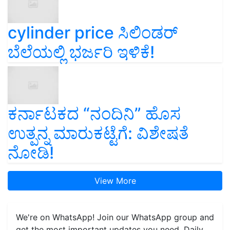
cylinder price ಸಿಲಿಂಡರ್‌
ಬೆಲೆಯಲ್ಲಿ ಭರ್ಜರಿ ಇಳಿಕೆ!
ಕರ್ನಾಟಕದ “ನಂದಿನಿ” ಹೊಸ
ಉತ್ಪನ್ನ ಮಾರುಕಟ್ಟೆಗೆ: ವಿಶೇಷತೆ
ನೋಡಿ!
View More
We're on WhatsApp! Join our WhatsApp group and
get the most important updates you need. Daily.