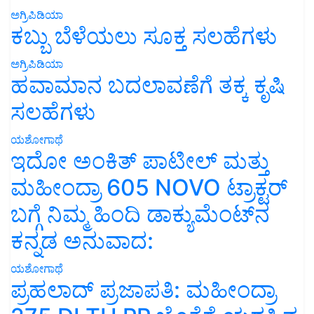
ಅಗ್ರಿಪಿಡಿಯಾ
ಕಬ್ಬು ಬೆಳೆಯಲು ಸೂಕ್ತ ಸಲಹೆಗಳು
ಅಗ್ರಿಪಿಡಿಯಾ
ಹವಾಮಾನ ಬದಲಾವಣೆಗೆ ತಕ್ಕ ಕೃಷಿ
ಸಲಹೆಗಳು
ಯಶೋಗಾಥೆ
ಇದೋ ಅಂಕಿತ್ ಪಾಟೀಲ್ ಮತ್ತು
ಮಹೀಂದ್ರಾ 605 NOVO ಟ್ರಾಕ್ಟರ್
ಬಗ್ಗೆ ನಿಮ್ಮ ಹಿಂದಿ ಡಾಕ್ಯುಮೆಂಟ್‌ನ
ಕನ್ನಡ ಅನುವಾದ:
ಯಶೋಗಾಥೆ
ಪ್ರಹಲಾದ್ ಪ್ರಜಾಪತಿ: ಮಹೀಂದ್ರಾ