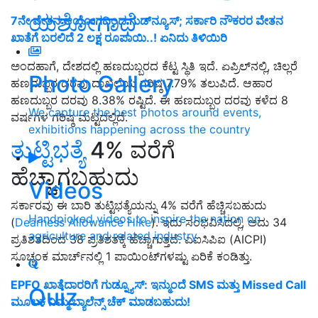
ಯಶೋಗಾಥೆ
7ನೇ ವೇತನ ಆಯೋಗದಿಂದ ಗುಡ್‌ನ್ಯೂಸ್‌; ಸರ್ಕಾರಿ ನೌಕರರ ವೇತನ
ಖಾತೆಗೆ ಬರಲಿದೆ 2 ಲಕ್ಷ ರೂಪಾಯಿ..! ಏನಿದು ತಿಳಿಯಿರಿ
ಅಂದಹಾಗೆ, ದೇಶದಲ್ಲಿ ಹಣದುಬ್ಬರದ ಕೆಟ್ಟ ಸ್ಥಿತಿ ಇದೆ. ಏಪ್ರಿಲ್‌ನಲ್ಲಿ, ಚಿಲ್ಲರೆ
Photo Gallery
ಹಣದುಬ್ಬರ ದರವು ದಾಖಲೆಯ ಗರಿಷ್ಠ 7.79% ತಲುಪಿದೆ. ಆಹಾರ
ಹಣದುಬ್ಬರ ದರವು 8.38% ರಷ್ಟಿದೆ. ಈ ಹಣದುಬ್ಬರ ದರವು ಕಳೆದ 8
We capture the best photos around events,
ವರ್ಷಗಳ ಗರಿಷ್ಠ ಮಟ್ಟದಲ್ಲಿದೆ.
exhibitions happening across the country
ತುಟ್ಟಿಭತ್ಯೆ
4% ವರೆಗೆ
ಹೆಚ್ಚಾಗಬಹುದು
Videos
ಸರ್ಕಾರವು ಈ ಬಾರಿ ತುಟ್ಟಿಭತ್ಯೆಯನ್ನು 4% ವರೆಗೆ ಹೆಚ್ಚಿಸಬಹುದು
Handpicked videos to inspire the nation on
(
Dearness Allowance Hike
). ಇದು ಸಂಭವಿಸಿದಲ್ಲಿ, ಅದು 34
agriculture and related industry
ಪ್ರತಿಶತದಿಂದ 38 ಪ್ರತಿಶತಕ್ಕೆ ಹೆಚ್ಚಾಗುತ್ತದೆ. ಎಐಸಿಪಿಐ (AICPI)
ಸೂಚ್ಯಂಕ ಮಾರ್ಚ್‌ನಲ್ಲಿ 1 ಪಾಯಿಂಟ್‌ಗಳಷ್ಟು ಏರಿಕೆ ಕಂಡಿತ್ತು.
EPFO ಖಾತೆದಾರರಿಗೆ ಗುಡ್ನ್ಯೂಸ್: ಇನ್ಮುಂದೆ SMS ಮತ್ತು Missed Call
Quiz
ಮೂಲಕ ನಿಮ್ಮ ಬ್ಯಾಲೆನ್ಸ್ ಚೆಕ್
ಮಾಡಬಹುದು!