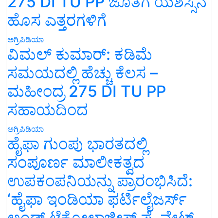
275 DI TU PP ಜೊತೆಗೆ ಯಶಸ್ಸಿನ
ಹೊಸ ಎತ್ತರಗಳಿಗೆ
ಅಗ್ರಿಪಿಡಿಯಾ
ವಿಮಲ್ ಕುಮಾರ್: ಕಡಿಮೆ
ಸಮಯದಲ್ಲಿ ಹೆಚ್ಚು ಕೆಲಸ –
ಮಹೀಂದ್ರ 275 DI TU PP
ಸಹಾಯದಿಂದ
ಅಗ್ರಿಪಿಡಿಯಾ
ಹೈಫಾ ಗುಂಪು ಭಾರತದಲ್ಲಿ
ಸಂಪೂರ್ಣ ಮಾಲೀಕತ್ವದ
ಉಪಕಂಪನಿಯನ್ನು ಪ್ರಾರಂಭಿಸಿದೆ:
‘ಹೈಫಾ ಇಂಡಿಯಾ ಫರ್ಟಿಲೈಜರ್ಸ್
ಅಂಡ್ ಟೆಕ್ನೋಲಾಜೀಸ್ ಪ್ರೈವೇಟ್