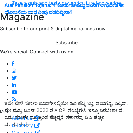
Take a quiz and test your agriculture knowledge
Atal Pension Yojana: 4 ಕೋಟಿಗೂ ಹೆಚ್ಚು ಜನರಿಗೆ ಲಾಭವಾದ ಈ
ಯೋಜನೆಯ ಲಾಭ ನೀವು ಪಡೆದಿದ್ದೀರಾ?
Magazine
Subscribe to our print & digital magazines now
Subscribe
We're social. Connect with us on:
ಇದೇ ವೇಳೆ ಸರ್ಕಾರ ಮಾರ್ಚ್‌ನಲ್ಲಿಯೇ ಡಿಎ ಹೆಚ್ಚಿಸಿತ್ತು. ಆದಾಗ್ಯೂ, ಏಪ್ರಿಲ್,
ಮೇ ಮತ್ತು ಜೂನ್ 2022 ರ AICPI ಸಂಖ್ಯೆಗಳು ಇನ್ನೂ ಬರಬೇಕಾಗಿದೆ.
More Links
ಇದು ಮಾರ್ಚ್ ಮಟ್ಟಕ್ಕಿಂತ ಹೆಚ್ಚಿದ್ದರೆ, ಸರ್ಕಾರವು ಡಿಎ ಹೆಚ್ಚಳ
About us
ಮಾಡಬಹುದು.
Directory
Our Team