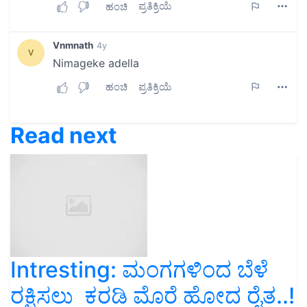
Read next
Intresting: ಮಂಗಗಳಿಂದ ಬೆಳೆ
ರಕ್ಷಿಸಲು ಕರಡಿ ಮೊರೆ ಹೋದ ರೈತ..!