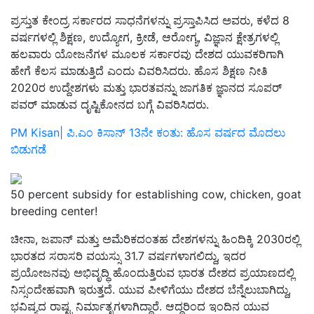
ಪ್ರಸ್ತುತ ಕೇಂದ್ರ ಸರ್ಕಾರದ ಸಾಧನೆಗಳನ್ನು ಪ್ರಸ್ತಾಪಿಸಿದ ಅವರು, ಕಳೆದ 8
ವರ್ಷಗಳಲ್ಲಿ ಶಿಕ್ಷಣ, ಉದ್ಯೋಗ, ಕ್ರೀಡೆ, ಆರೋಗ್ಯ, ವಿಜ್ಞಾನ ಕ್ಷೇತ್ರಗಳಲ್ಲಿ
ಹಲವಾರು ಯೋಜನೆಗಳ ಮೂಲಕ ಸರ್ಕಾರವು ದೇಶದ ಯುವಕರಿಗಾಗಿ
ಹೇಗೆ ಕೆಲಸ ಮಾಡುತ್ತಿದೆ ಎಂದು ವಿವರಿಸಿದರು. ಹೊಸ ಶಿಕ್ಷಣ ನೀತಿ
2020ರ ಉದ್ದೇಶಗಳು ಮತ್ತು ಭಾರತವನ್ನು ಜಾಗತಿಕ ಜ್ಞಾನದ ಸೂಪರ್
ಪವರ್ ಮಾಡುವ ದೃಷ್ಟಿಕೋನದ ಬಗ್ಗೆ ವಿವರಿಸಿದರು.
PM Kisan| ಪಿ.ಎಂ ಕಿಸಾನ್‌ 13ನೇ ಕಂತು: ಹೊಸ ವರ್ಷದ ಮೊದಲು
ಬಿಡುಗಡೆ
50 percent subsidy for establishing cow, chicken, goat
breeding center!
ಚೀನಾ, ಜಪಾನ್ ಮತ್ತು ಅಮೆರಿಕದಂತಹ ದೇಶಗಳನ್ನು ಹಿಂದಿಕ್ಕಿ 2030ರಲ್ಲಿ
ಭಾರತದ ಸರಾಸರಿ ವಯಸ್ಸು 31.7 ವರ್ಷಗಳಾಗಲಿದ್ದು, ಇದರ
ಪ್ರಯೋಜನವು ಅಭಿವೃದ್ಧಿ ಹೊಂದುತ್ತಿರುವ ಭಾರತ ದೇಶದ ಪ್ರಯಾಣದಲ್ಲಿ
ನಿಸ್ಸಂದೇಹವಾಗಿ ಇರುತ್ತದೆ. ಯುವ ಪೀಳಿಗೆಯು ದೇಶದ ಬೆನ್ನೆಲುಬಾಗಿದ್ದು,
ಭವಿಷ್ಯದ ರಾಷ್ಟ್ರ ನಿರ್ಮಾತೃಗಳಾಗಿದ್ದಾರೆ. ಆದ್ದರಿಂದ ಇಂದಿನ ಯುವ