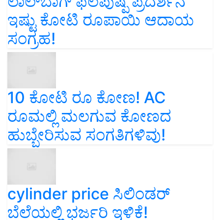
ಲಾಲ್‌ಬಾಗ್ ಫಲಪುಷ್ಪ ಪ್ರದರ್ಶನ
ಇಷ್ಟು ಕೋಟಿ ರೂಪಾಯಿ ಆದಾಯ
ಸಂಗ್ರಹ!
10 ಕೋಟಿ ರೂ ಕೋಣ! AC
ರೂಮಲ್ಲಿ ಮಲಗುವ ಕೋಣದ
ಹುಬ್ಬೇರಿಸುವ ಸಂಗತಿಗಳಿವು!
cylinder price ಸಿಲಿಂಡರ್‌
ಬೆಲೆಯಲ್ಲಿ ಭರ್ಜರಿ ಇಳಿಕೆ!