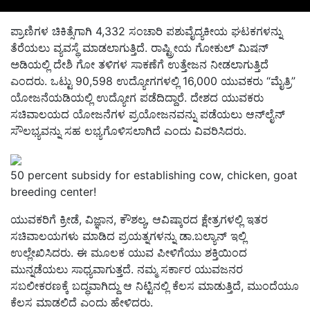
ಪ್ರಾಣಿಗಳ ಚಿಕಿತ್ಸೆಗಾಗಿ 4,332 ಸಂಚಾರಿ ಪಶುವೈದ್ಯಕೀಯ ಘಟಕಗಳನ್ನು
ತೆರೆಯಲು ವ್ಯವಸ್ಥೆ ಮಾಡಲಾಗುತ್ತಿದೆ. ರಾಷ್ಟ್ರೀಯ ಗೋಕುಲ್ ಮಿಷನ್
ಅಡಿಯಲ್ಲಿ ದೇಶಿ ಗೋ ತಳಿಗಳ ಸಾಕಣೆಗೆ ಉತ್ತೇಜನ ನೀಡಲಾಗುತ್ತಿದೆ
ಎಂದರು. ಒಟ್ಟು 90,598 ಉದ್ಯೋಗಗಳಲ್ಲಿ 16,000 ಯುವಕರು “ಮೈತ್ರಿ”
ಯೋಜನೆಯಡಿಯಲ್ಲಿ ಉದ್ಯೋಗ ಪಡೆದಿದ್ದಾರೆ. ದೇಶದ ಯುವಕರು
ಸಚಿವಾಲಯದ ಯೋಜನೆಗಳ ಪ್ರಯೋಜನವನ್ನು ಪಡೆಯಲು ಆನ್‌ಲೈನ್
ಸೌಲಭ್ಯವನ್ನು ಸಹ ಲಭ್ಯಗೊಳಿಸಲಾಗಿದೆ ಎಂದು ವಿವರಿಸಿದರು.
50 percent subsidy for establishing cow, chicken, goat
breeding center!
ಯುವಕರಿಗೆ ಕ್ರೀಡೆ, ವಿಜ್ಞಾನ, ಕೌಶಲ್ಯ, ಆವಿಷ್ಕಾರದ ಕ್ಷೇತ್ರಗಳಲ್ಲಿ ಇತರ
ಸಚಿವಾಲಯಗಳು ಮಾಡಿದ ಪ್ರಯತ್ನಗಳನ್ನು ಡಾ.ಬಲ್ಯಾನ್ ಇಲ್ಲಿ
ಉಲ್ಲೇಖಿಸಿದರು. ಈ ಮೂಲಕ ಯುವ ಪೀಳಿಗೆಯು ಶಕ್ತಿಯಿಂದ
ಮುನ್ನಡೆಯಲು ಸಾಧ್ಯವಾಗುತ್ತದೆ. ನಮ್ಮ ಸರ್ಕಾರ ಯುವಜನರ
ಸಬಲೀಕರಣಕ್ಕೆ ಬದ್ಧವಾಗಿದ್ದು ಆ ನಿಟ್ಟಿನಲ್ಲಿ ಕೆಲಸ ಮಾಡುತ್ತಿದೆ, ಮುಂದೆಯೂ
ಕೆಲಸ ಮಾಡಲಿದೆ ಎಂದು ಹೇಳಿದರು.