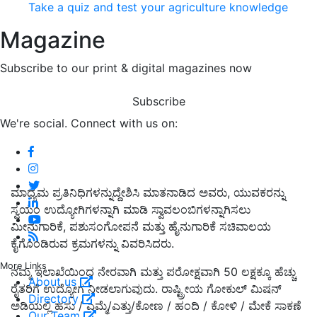
Take a quiz and test your agriculture knowledge
Magazine
Subscribe to our print & digital magazines now
Subscribe
We're social. Connect with us on:
ಮಾಧ್ಯಮ ಪ್ರತಿನಿಧಿಗಳನ್ನುದ್ದೇಶಿಸಿ ಮಾತನಾಡಿದ ಅವರು, ಯುವಕರನ್ನು
ಸ್ವಯಂ ಉದ್ಯೋಗಿಗಳನ್ನಾಗಿ ಮಾಡಿ ಸ್ವಾವಲಂಬಿಗಳನ್ನಾಗಿಸಲು
ಮೀನುಗಾರಿಕೆ, ಪಶುಸಂಗೋಪನೆ ಮತ್ತು ಹೈನುಗಾರಿಕೆ ಸಚಿವಾಲಯ
ಕೈಗೊಂಡಿರುವ ಕ್ರಮಗಳನ್ನು ವಿವರಿಸಿದರು.
More Links
ನಮ್ಮ ಇಲಾಖೆಯಿಂದ ನೇರವಾಗಿ ಮತ್ತು ಪರೋಕ್ಷವಾಗಿ 50 ಲಕ್ಷಕ್ಕೂ ಹೆಚ್ಚು
About us
ರೈತರಿಗೆ ಉದ್ಯೋಗ ನೀಡಲಾಗುವುದು. ರಾಷ್ಟ್ರೀಯ ಗೋಕುಲ್ ಮಿಷನ್
Directory
ಅಡಿಯಲ್ಲಿ ಹಸು / ಎಮ್ಮೆ/ಎತ್ತು/ಕೋಣ / ಹಂದಿ / ಕೋಳಿ / ಮೇಕೆ ಸಾಕಣೆ
Our Team