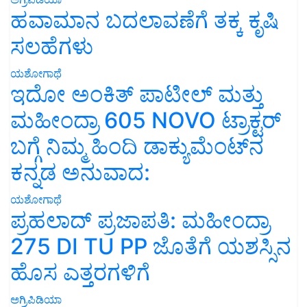
ಹವಾಮಾನ ಬದಲಾವಣೆಗೆ ತಕ್ಕ ಕೃಷಿ
ಸಲಹೆಗಳು
ಯಶೋಗಾಥೆ
ಇದೋ ಅಂಕಿತ್ ಪಾಟೀಲ್ ಮತ್ತು
ಮಹೀಂದ್ರಾ 605 NOVO ಟ್ರಾಕ್ಟರ್
ಬಗ್ಗೆ ನಿಮ್ಮ ಹಿಂದಿ ಡಾಕ್ಯುಮೆಂಟ್‌ನ
ಕನ್ನಡ ಅನುವಾದ:
ಯಶೋಗಾಥೆ
ಪ್ರಹಲಾದ್ ಪ್ರಜಾಪತಿ: ಮಹೀಂದ್ರಾ
275 DI TU PP ಜೊತೆಗೆ ಯಶಸ್ಸಿನ
ಹೊಸ ಎತ್ತರಗಳಿಗೆ
ಅಗ್ರಿಪಿಡಿಯಾ