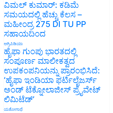
ವಿಮಲ್ ಕುಮಾರ್: ಕಡಿಮೆ
ಸಮಯದಲ್ಲಿ ಹೆಚ್ಚು ಕೆಲಸ –
ಮಹೀಂದ್ರ 275 DI TU PP
ಸಹಾಯದಿಂದ
ಅಗ್ರಿಪಿಡಿಯಾ
ಹೈಫಾ ಗುಂಪು ಭಾರತದಲ್ಲಿ
ಸಂಪೂರ್ಣ ಮಾಲೀಕತ್ವದ
ಉಪಕಂಪನಿಯನ್ನು ಪ್ರಾರಂಭಿಸಿದೆ:
‘ಹೈಫಾ ಇಂಡಿಯಾ ಫರ್ಟಿಲೈಜರ್ಸ್
ಅಂಡ್ ಟೆಕ್ನೋಲಾಜೀಸ್ ಪ್ರೈವೇಟ್
ಲಿಮಿಟೆಡ್’
ಯಶೋಗಾಥೆ