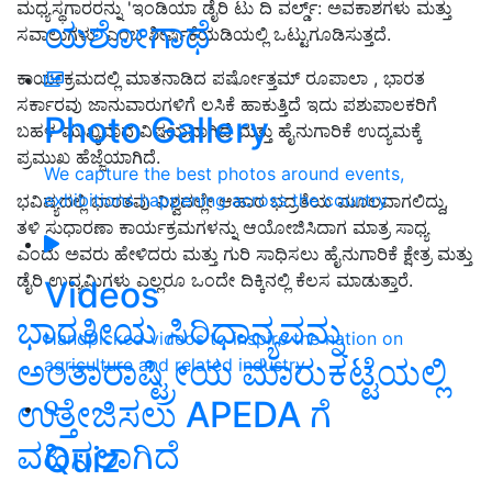
ಮಧ್ಯಸ್ಥಗಾರರನ್ನು 'ಇಂಡಿಯಾ ಡೈರಿ ಟು ದಿ ವರ್ಲ್ಡ್: ಅವಕಾಶಗಳು ಮತ್ತು
ಯಶೋಗಾಥೆ
ಸವಾಲುಗಳು' ಎಂಬ ಶೀರ್ಷಿಕೆಯಡಿಯಲ್ಲಿ ಒಟ್ಟುಗೂಡಿಸುತ್ತದೆ.
ಕಾರ್ಯಕ್ರಮದಲ್ಲಿ ಮಾತನಾಡಿದ ಪರ್ಷೋತ್ತಮ್ ರೂಪಾಲಾ , ಭಾರತ
ಸರ್ಕಾರವು ಜಾನುವಾರುಗಳಿಗೆ ಲಸಿಕೆ ಹಾಕುತ್ತಿದೆ ಇದು ಪಶುಪಾಲಕರಿಗೆ
Photo Gallery
ಬಹಳ ಮುಖ್ಯವಾದ ವಿಷಯವಾಗಿದೆ ಮತ್ತು ಹೈನುಗಾರಿಕೆ ಉದ್ಯಮಕ್ಕೆ
ಪ್ರಮುಖ ಹೆಜ್ಜೆಯಾಗಿದೆ.
We capture the best photos around events,
exhibitions happening across the country
ಭವಿಷ್ಯದಲ್ಲಿ ಭಾರತವು ವಿಶ್ವದಲ್ಲೇ ಆಹಾರ ಭದ್ರತೆಯ ಮೂಲವಾಗಲಿದ್ದು,
ತಳಿ ಸುಧಾರಣಾ ಕಾರ್ಯಕ್ರಮಗಳನ್ನು ಆಯೋಜಿಸಿದಾಗ ಮಾತ್ರ ಸಾಧ್ಯ
ಎಂದು ಅವರು ಹೇಳಿದರು ಮತ್ತು ಗುರಿ ಸಾಧಿಸಲು ಹೈನುಗಾರಿಕೆ ಕ್ಷೇತ್ರ ಮತ್ತು
ಡೈರಿ ಉದ್ಯಮಿಗಳು ಎಲ್ಲರೂ ಒಂದೇ ದಿಕ್ಕಿನಲ್ಲಿ ಕೆಲಸ ಮಾಡುತ್ತಾರೆ.
Videos
ಭಾರತೀಯ ಸಿರಿಧಾನ್ಯವನ್ನು
Handpicked videos to inspire the nation on
ಅಂತಾರಾಷ್ಟ್ರೀಯ ಮಾರುಕಟ್ಟೆಯಲ್ಲಿ
agriculture and related industry
ಉತ್ತೇಜಿಸಲು APEDA ಗೆ
ವಹಿಸಲಾಗಿದೆ
Quiz