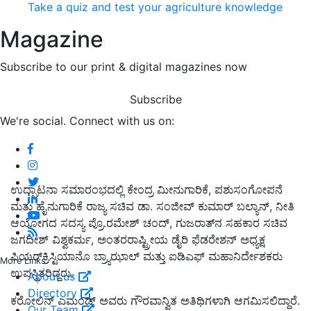
Take a quiz and test your agriculture knowledge
Magazine
Subscribe to our print & digital magazines now
Subscribe
We're social. Connect with us on:
ಉದ್ಘಾಟನಾ ಸಮಾರಂಭದಲ್ಲಿ ಕೇಂದ್ರ ಮೀನುಗಾರಿಕೆ, ಪಶುಸಂಗೋಪನೆ
ಮತ್ತು ಹೈನುಗಾರಿಕೆ ರಾಜ್ಯ ಸಚಿವ ಡಾ. ಸಂಜೀವ್ ಕುಮಾರ್ ಬಲ್ಯಾನ್, ನೀತಿ
ಆಯೋಗದ ಸದಸ್ಯ ಪ್ರೊ.ರಮೇಶ್ ಚಂದ್, ಗುಜರಾತ್‌ನ ಸಹಕಾರ ಸಚಿವ
ಜಗದೀಶ್ ವಿಶ್ವಕರ್ಮ, ಅಂತರರಾಷ್ಟ್ರೀಯ ಡೈರಿ ಫೆಡರೇಶನ್ ಅಧ್ಯಕ್ಷ
ಪಿಯರ್‌ಕ್ರಿಸ್ಟಿಯಾನೊ ಬ್ರ್ಯಾಝಾಲ್ ಮತ್ತು ಐಡಿಎಫ್ ಮಹಾನಿರ್ದೇಶಕರು
More Links
ಉಪಸ್ಥಿತರಿದ್ದರು.
About us
Directory
ಕರೋಲಿನ್ ಎಮಂಡ್ ಅವರು ಗೌರವಾನ್ವಿತ ಅತಿಥಿಗಳಾಗಿ ಆಗಮಿಸಲಿದ್ದಾರೆ.
Our Team