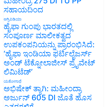
ಮಹೀಂದ್ರ 275 DI TU PP
ಸಹಾಯದಿಂದ
ಅಗ್ರಿಪಿಡಿಯಾ
ಹೈಫಾ ಗುಂಪು ಭಾರತದಲ್ಲಿ
ಸಂಪೂರ್ಣ ಮಾಲೀಕತ್ವದ
ಉಪಕಂಪನಿಯನ್ನು ಪ್ರಾರಂಭಿಸಿದೆ:
‘ಹೈಫಾ ಇಂಡಿಯಾ ಫರ್ಟಿಲೈಜರ್ಸ್
ಅಂಡ್ ಟೆಕ್ನೋಲಾಜೀಸ್ ಪ್ರೈವೇಟ್
ಲಿಮಿಟೆಡ್’
ಯಶೋಗಾಥೆ
ಅಭಿಷೇಕ್ ತ್ಯಾಗಿ: ಮಹೀಂದ್ರಾ
ಅರ್ಜುನ್ 605 DI ಜೊತೆ ಹೊಸ
ಎತ್ತರಗಳಿಗೆ