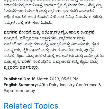
ಆರ್ಥಿಕತೆಯಲ್ಲಿ ಅದರ ಪಾತ್ರ, ಭಾರತದಲ್ಲಿನ ಹೈನುಗಾರಿಕೆಯ ವಿಶಿಷ್ಟ ಸಣ್ಣ
ಹಿಡುವಳಿದಾರರ ಮಾದರಿ ಮತ್ತು ಗ್ರಾಮೀಣ ಭಾರತದಲ್ಲಿ ಸಾಮಾಜಿಕ-
ಆರ್ಥಿಕ ಕ್ರಾಂತಿಗೆ ಅದರ ಕೊಡುಗೆ ಸೇರಿದಂತೆ ವಿವಿಧ ವಿಷಯಗಳ ಕುರಿತು
ಸಮ್ಮೇಳನದಲ್ಲಿ ಚರ್ಚಿಸಲಾಗುವುದು.
ಮಾನವನ ಪೋಷಣೆ ಮತ್ತು ಆರೋಗ್ಯದಲ್ಲಿ ಡೈರಿ, ಹಾಲಿನ ಉತ್ಪಾದನೆ,
ಸಂಸ್ಕರಣೆ, ಮೌಲ್ಯವರ್ಧಿತ ಉತ್ಪನ್ನಗಳು, ಪ್ಯಾಕೇಜಿಂಗ್ ಮತ್ತು
ಮಾರ್ಕೆಟಿಂಗ್, ಮತ್ತು ಗುಣಮಟ್ಟ, ಸುರಕ್ಷತೆ ಮತ್ತು ನಿಯಮಗಳು, ರೈತರ
ಸಮಸ್ಯೆಗಳು, ಡೈರಿ ಪ್ಲಾಂಟ್ ಮತ್ತು ಯಂತ್ರೋಪಕರಣಗಳು, ಪೂರೈಕೆ
ಸರಪಳಿ, ಶಿಕ್ಷಣ ಮತ್ತು ತರಬೇತಿಯಲ್ಲಿ ಅವಕಾಶಗಳು ಮತ್ತು ನಾವೀನ್ಯತೆಗಳು
ಮತ್ತು ಹೈನುಗಾರಿಕೆಗೆ ಸಂಬಂಧಿಸಿದ ಎಲ್ಲಾ ಅಂಶಗಳನ್ನು ತಜ್ಞರು ಮತ್ತು
ವೃತ್ತಿಪರರು ಚರ್ಚಿಸುತ್ತಾರೆ.
Published On:
16 March 2023, 05:51 PM
English Summary:
49th Dairy Industry Conference &
Expo from today
Related Topics