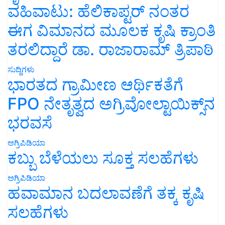
ವಹಿವಾಟು: ಹೆಲಿಕಾಪ್ಟರ್ ನಂತರ
ಈಗ ವಿಮಾನದ ಮೂಲಕ ಕೃಷಿ ಕ್ರಾಂತಿ
ತರಲಿದ್ದಾರೆ ಡಾ. ರಾಜಾರಾಮ್ ತ್ರಿಪಾಠಿ
ಸುದ್ದಿಗಳು
ಭಾರತದ ಗ್ರಾಮೀಣ ಆರ್ಥಿಕತೆಗೆ
FPO ನೇತೃತ್ವದ ಅಗ್ರಿವೋಲ್ಟಾಯಿಕ್ಸ್‌ನ
ಭರವಸೆ
ಅಗ್ರಿಪಿಡಿಯಾ
ಕಬ್ಬು ಬೆಳೆಯಲು ಸೂಕ್ತ ಸಲಹೆಗಳು
ಅಗ್ರಿಪಿಡಿಯಾ
ಹವಾಮಾನ ಬದಲಾವಣೆಗೆ ತಕ್ಕ ಕೃಷಿ
ಸಲಹೆಗಳು