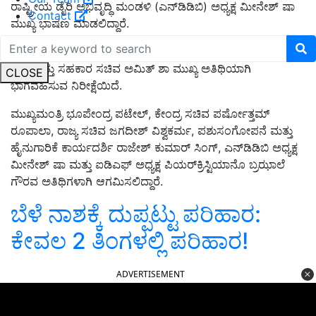
ರಾಷ್ಟ್ರೀಯ ಡೈರಿ ಅಭಿವೃದ್ಧಿ ಮಂಡಳಿ (ಎನ್‌ಡಿಡಿಬಿ) ಅಧ್ಯಕ್ಷ ಮೀನೇಶ್ ಷಾ
Contact
ಮುಖ್ಯ ಭಾಷಣ ಮಾಡಲಿದ್ದಾರೆ.
ಮಾರ್ಚ್ 18 ರಂದು ನಡೆಯುವ ಭಾರತೀಯ ಡೈರಿ ಶೃಂಗಸಭೆಯಲ್ಲಿ ಕೇಂದ್ರ
ಗೃಹ ಮತ್ತು ಸಹಕಾರ ಸಚಿವ ಅಮಿತ್ ಶಾ ಮುಖ್ಯ ಅತಿಥಿಯಾಗಿ
CLOSE
ಭಾಗವಹಿಸುವ ನಿರೀಕ್ಷೆಯಿದೆ.
ಮುಖ್ಯಮಂತ್ರಿ ಭೂಪೇಂದ್ರ ಪಟೇಲ್, ಕೇಂದ್ರ ಸಚಿವ ಪರ್ಷೋತ್ತಮ್
ರೂಪಾಲಾ, ರಾಜ್ಯ ಸಚಿವ ಜಗದೀಶ್ ವಿಶ್ವಕರ್ಮ, ಪಶುಸಂಗೋಪನೆ ಮತ್ತು
ಹೈನುಗಾರಿಕೆ ಕಾರ್ಯದರ್ಶಿ ರಾಜೇಶ್ ಕುಮಾರ್ ಸಿಂಗ್, ಎನ್‌ಡಿಡಿಬಿ ಅಧ್ಯಕ್ಷ
ಮೀನೇಶ್ ಷಾ ಮತ್ತು ಐಡಿಎಫ್ ಅಧ್ಯಕ್ಷ ಪಿಯರ್‌ಕ್ರಿಸ್ಟಿಯಾನೊ ಬ್ರಝಾಲೆ
ಗೌರವ ಅತಿಥಿಗಳಾಗಿ ಆಗಮಿಸಲಿದ್ದಾರೆ.
ಬೆಳೆ ನಾಶಕ್ಕೆ ದುಪ್ಪಟ್ಟು ಪರಿಹಾರ:
ಕೇವಲ 2 ತಿಂಗಳಲ್ಲಿ ಪರಿಹಾರ!
ADVERTISEMENT