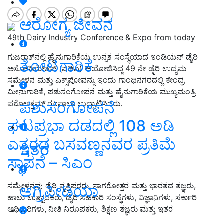
ಆರೋಗ್ಯ ಜೀವನ
49th Dairy Industry Conference & Expo from today
ಗುಜರಾತ್‌ನಲ್ಲಿ ಹೈನುಗಾರಿಕೆಯ ಉನ್ನತ ಸಂಸ್ಥೆಯಾದ ಇಂಡಿಯನ್ ಡೈರಿ
ತೋಟಗಾರಿಕೆ
ಅಸೋಸಿಯೇಶನ್ (ಐಡಿಎ) ಆಯೋಜಿಸಿದ್ದ 49 ನೇ ಡೈರಿ ಉದ್ಯಮ
ಸಮ್ಮೇಳನ ಮತ್ತು ಎಕ್ಸ್‌ಪೋವನ್ನು ಇಂದು ಗಾಂಧಿನಗರದಲ್ಲಿ ಕೇಂದ್ರ
ಮೀನುಗಾರಿಕೆ, ಪಶುಸಂಗೋಪನೆ ಮತ್ತು ಹೈನುಗಾರಿಕೆಯ ಮುಖ್ಯಮಂತ್ರಿ
ಪಶುಸಂಗೋಪನೆ
ಪರ್ಶೋತ್ತಮ್ ರೂಪಾಲಾ ಉದ್ಘಾಟಿಸಿದರು.
ಘಟಪ್ರಭಾ ದಡದಲ್ಲಿ 108 ಅಡಿ
ಎತ್ತರದ ಬಸವಣ್ಣನವರ ಪ್ರತಿಮೆ
ಇತರೆ
ಸ್ಥಾಪನೆ – ಸಿಎಂ
ಸಮ್ಮೇಳನವು ಡೈರಿ ವೃತ್ತಿಪರರು, ಸಾಗರೋತ್ತರ ಮತ್ತು ಭಾರತದ ತಜ್ಞರು,
ಅಗ್ರಿಪೀಡಿಯಾ
ಹಾಲು ಉತ್ಪಾದಕರು, ಡೈರಿ ಸಹಕಾರಿ ಸಂಸ್ಥೆಗಳು, ವಿಜ್ಞಾನಿಗಳು, ಸರ್ಕಾರಿ
ಅಧಿಕಾರಿಗಳು, ನೀತಿ ನಿರೂಪಕರು, ಶಿಕ್ಷಣ ತಜ್ಞರು ಮತ್ತು ಇತರ