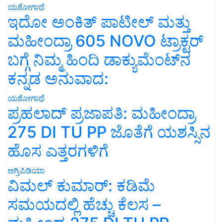
ಯಶೋಗಾಥೆ
ಇದೋ ಅಂಕಿತ್ ಪಾಟೀಲ್ ಮತ್ತು
ಮಹೀಂದ್ರಾ 605 NOVO ಟ್ರಾಕ್ಟರ್
ಬಗ್ಗೆ ನಿಮ್ಮ ಹಿಂದಿ ಡಾಕ್ಯುಮೆಂಟ್‌ನ
ಕನ್ನಡ ಅನುವಾದ:
ಯಶೋಗಾಥೆ
ಪ್ರಹಲಾದ್ ಪ್ರಜಾಪತಿ: ಮಹೀಂದ್ರಾ
275 DI TU PP ಜೊತೆಗೆ ಯಶಸ್ಸಿನ
ಹೊಸ ಎತ್ತರಗಳಿಗೆ
ಅಗ್ರಿಪಿಡಿಯಾ
ವಿಮಲ್ ಕುಮಾರ್: ಕಡಿಮೆ
ಸಮಯದಲ್ಲಿ ಹೆಚ್ಚು ಕೆಲಸ –