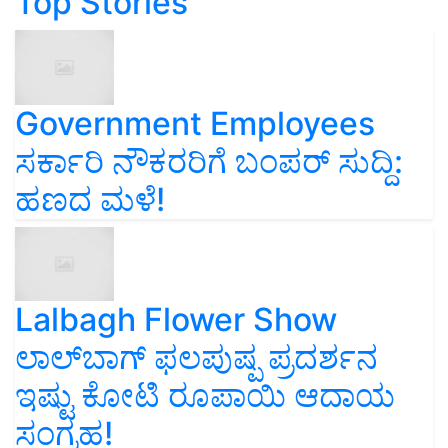
Top Stories
Government Employees
ಸರ್ಕಾರಿ ನೌಕರರಿಗೆ ಬಂಪರ್‌ ಸುದ್ದಿ:
ಹಣದ ಮಳೆ!
Lalbagh Flower Show
ಲಾಲ್‌ಬಾಗ್ ಫಲಪುಷ್ಪ ಪ್ರದರ್ಶನ
ಇಷ್ಟು ಕೋಟಿ ರೂಪಾಯಿ ಆದಾಯ
ಸಂಗ್ರಹ!