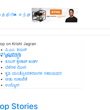
த்திரிகை சந்தா
op on Krishi Jagran
ಪಿ.ಎಂ. ಕಿಸಾನ್
ಸ್ಕ್ರಿಪ್ಷನ್‌ಗಾಗಿ
ಜೀವಾಮೃತ
ಕಿಸಾನ್ ಕ್ರೇಡಿಟ್ ಕಾರ್ಡ್
ಬೆಳೆಗಳ ರೋಗ
ಕೃಷಿ ಯಂತ್ರೋಪಕರಣಗಳ ಸಹಾಯಧನ
ಆಡು ಸಾಕಾಣಿಕೆ
ಉದ್ಯೋಗ
op Stories