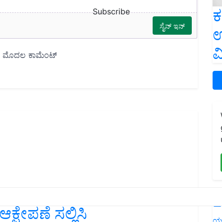
ಕ
Subscribe
ಉ
ವ
ಅಪ್‌ಲೋಡ್‌ ಮಾಡಿರುವ ಮಾಹಿತಿ
L
 ಆಕ್ಷೇಪಣೆ ಸಲ್ಲಿಸಿ
ಯ