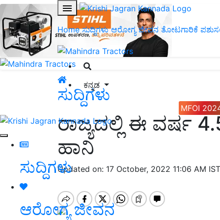
Home
ಸುದ್ದಿಗಳು
ಆರೋಗ್ಯ ಜೀವನ
ತೋಟಗಾರಿಕೆ
ಪಶುಸ
ಕನ್ನಡ
ಸುದ್ದಿಗಳು
MFOI 202
ರಾಜ್ಯದಲ್ಲಿ ಈ ವರ್ಷ 4.59 
ಹಾನಿ
ಸುದ್ದಿಗಳು
Updated on: 17 October, 2022 11:06 AM IS
ಆರೋಗ್ಯ ಜೀವನ