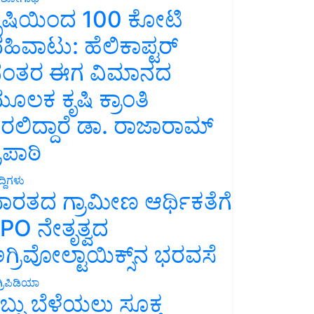
ೃಷಿಯಿಂದ 100 ಕೋಟಿ
ಹಿವಾಟು: ಹೆಲಿಕಾಪ್ಟರ್
ಂತರ ಈಗ ವಿಮಾನದ
ೂಲಕ ಕೃಷಿ ಕ್ರಾಂತಿ
ರಲಿದ್ದಾರೆ ಡಾ. ರಾಜಾರಾಮ್
್ರಿಪಾಠಿ
್ದಿಗಳು
ಾರತದ ಗ್ರಾಮೀಣ ಆರ್ಥಿಕತೆಗೆ
PO ನೇತೃತ್ವದ
ಗ್ರಿವೋಲ್ಟಾಯಿಕ್ಸ್‌ನ ಭರವಸೆ
್ರಿಪಿಡಿಯಾ
ಬ್ಬು ಬೆಳೆಯಲು ಸೂಕ್ತ