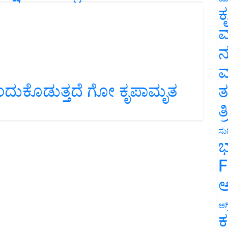
ಕ
ವ
ನ
ಮ
ತಂದುಕೊಡುತ್ತದೆ ಗೋ ಕೃಪಾಮೃತ
ತ
ತ
ಸುದ
ಭ
F
ಅ
ಅಗ
ಕ