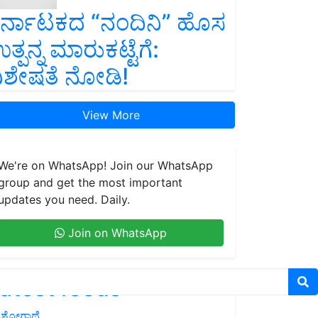
ರ್ನಾಟಕದ “ನಂದಿನಿ” ಹೊಸ
ತ್ಪನ್ನ ಮಾರುಕಟ್ಟೆಗೆ:
ಿಶೇಷತೆ ನೋಡಿ!
View More
We're on WhatsApp! Join our WhatsApp
group and get the most important
updates you need. Daily.
Join on WhatsApp
atest feeds
ಶೋಗಾಥೆ