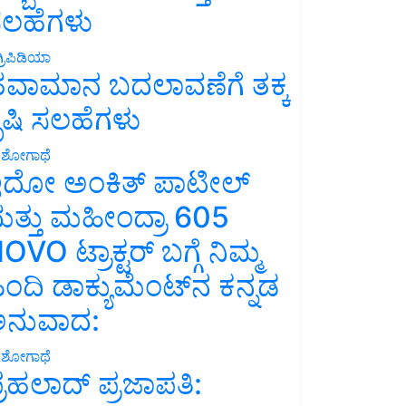
ಲಹೆಗಳು
್ರಿಪಿಡಿಯಾ
ವಾಮಾನ ಬದಲಾವಣೆಗೆ ತಕ್ಕ
ೃಷಿ ಸಲಹೆಗಳು
ಶೋಗಾಥೆ
ದೋ ಅಂಕಿತ್ ಪಾಟೀಲ್
ತ್ತು ಮಹೀಂದ್ರಾ 605
OVO ಟ್ರಾಕ್ಟರ್ ಬಗ್ಗೆ ನಿಮ್ಮ
ಿಂದಿ ಡಾಕ್ಯುಮೆಂಟ್‌ನ ಕನ್ನಡ
ನುವಾದ:
ಶೋಗಾಥೆ
್ರಹಲಾದ್ ಪ್ರಜಾಪತಿ: