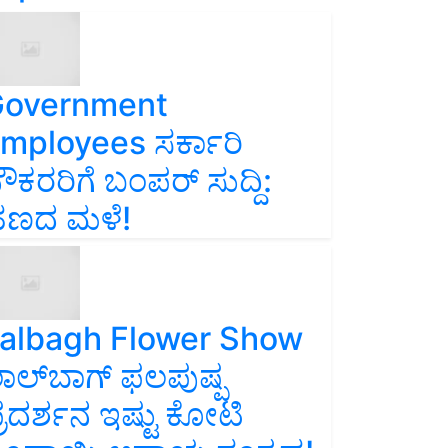
overnment
mployees ಸರ್ಕಾರಿ
ೌಕರರಿಗೆ ಬಂಪರ್‌ ಸುದ್ದಿ:
ಣದ ಮಳೆ!
albagh Flower Show
ಾಲ್‌ಬಾಗ್ ಫಲಪುಷ್ಪ
್ರದರ್ಶನ ಇಷ್ಟು ಕೋಟಿ