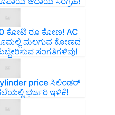
ೂಪಾಯಿ ಆದಾಯ ಸಂಗ್ರಹ!
0 ಕೋಟಿ ರೂ ಕೋಣ! AC
ೂಮಲ್ಲಿ ಮಲಗುವ ಕೋಣದ
ುಬ್ಬೇರಿಸುವ ಸಂಗತಿಗಳಿವು!
ylinder price ಸಿಲಿಂಡರ್‌
ೆಲೆಯಲ್ಲಿ ಭರ್ಜರಿ ಇಳಿಕೆ!