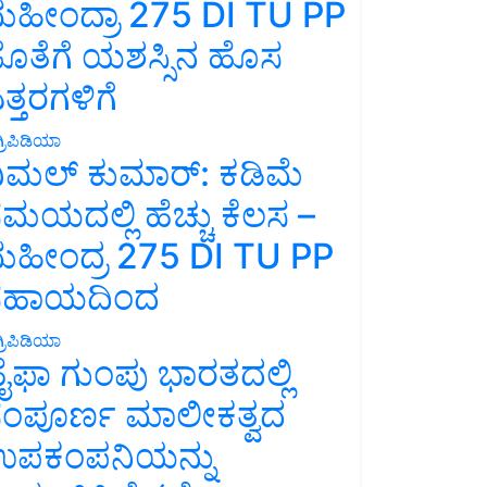
ಹೀಂದ್ರಾ 275 DI TU PP
ೊತೆಗೆ ಯಶಸ್ಸಿನ ಹೊಸ
ತ್ತರಗಳಿಗೆ
್ರಿಪಿಡಿಯಾ
ಿಮಲ್ ಕುಮಾರ್: ಕಡಿಮೆ
ಮಯದಲ್ಲಿ ಹೆಚ್ಚು ಕೆಲಸ –
ಹೀಂದ್ರ 275 DI TU PP
ಸಹಾಯದಿಂದ
್ರಿಪಿಡಿಯಾ
ೈಫಾ ಗುಂಪು ಭಾರತದಲ್ಲಿ
ಂಪೂರ್ಣ ಮಾಲೀಕತ್ವದ
ಪಕಂಪನಿಯನ್ನು