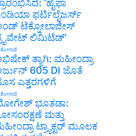
್ರಾರಂಭಿಸಿದೆ: ‘ಹೈಫಾ
ಂಡಿಯಾ ಫರ್ಟಿಲೈಜರ್ಸ್
ಂಡ್ ಟೆಕ್ನೋಲಾಜೀಸ್
್ರೈವೇಟ್ ಲಿಮಿಟೆಡ್’
ಶೋಗಾಥೆ
ಭಿಷೇಕ್ ತ್ಯಾಗಿ: ಮಹೀಂದ್ರಾ
ರ್ಜುನ್ 605 DI ಜೊತೆ
ೊಸ ಎತ್ತರಗಳಿಗೆ
ಶೋಗಾಥೆ
ೋಗೇಶ್ ಭೂತಡಾ:
ೋಸಂರಕ್ಷಣೆ ಮತ್ತು
ಹೀಂದ್ರಾ ಟ್ರ್ಯಾಕ್ಟರ್ ಮೂಲಕ