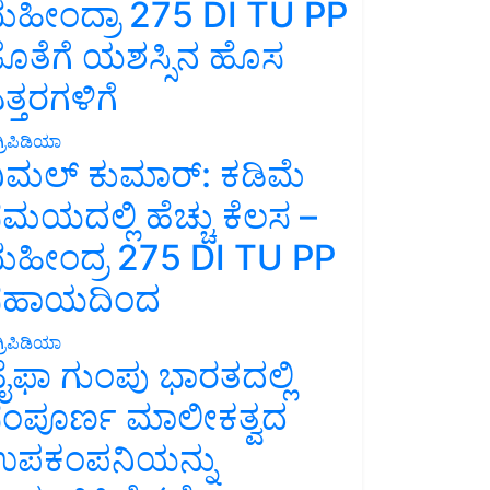
ಹೀಂದ್ರಾ 275 DI TU PP
ೊತೆಗೆ ಯಶಸ್ಸಿನ ಹೊಸ
ತ್ತರಗಳಿಗೆ
್ರಿಪಿಡಿಯಾ
ಿಮಲ್ ಕುಮಾರ್: ಕಡಿಮೆ
ಮಯದಲ್ಲಿ ಹೆಚ್ಚು ಕೆಲಸ –
ಹೀಂದ್ರ 275 DI TU PP
ಸಹಾಯದಿಂದ
್ರಿಪಿಡಿಯಾ
ೈಫಾ ಗುಂಪು ಭಾರತದಲ್ಲಿ
ಂಪೂರ್ಣ ಮಾಲೀಕತ್ವದ
ಪಕಂಪನಿಯನ್ನು