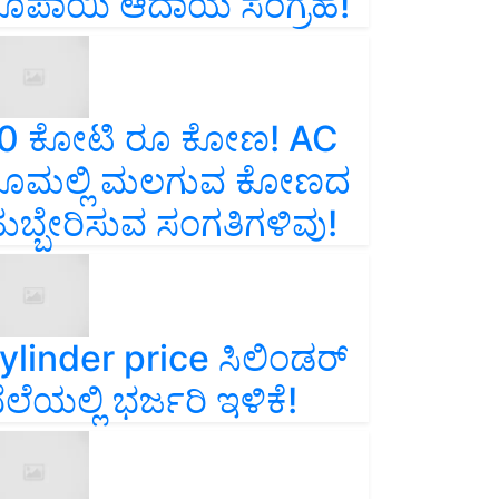
ೂಪಾಯಿ ಆದಾಯ ಸಂಗ್ರಹ!
0 ಕೋಟಿ ರೂ ಕೋಣ! AC
ೂಮಲ್ಲಿ ಮಲಗುವ ಕೋಣದ
ುಬ್ಬೇರಿಸುವ ಸಂಗತಿಗಳಿವು!
ylinder price ಸಿಲಿಂಡರ್‌
ೆಲೆಯಲ್ಲಿ ಭರ್ಜರಿ ಇಳಿಕೆ!