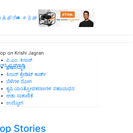
த்திரிகை சந்தா
op on Krishi Jagran
ಪಿ.ಎಂ. ಕಿಸಾನ್
ಸ್ಕ್ರಿಪ್ಷನ್‌ಗಾಗಿ
ಜೀವಾಮೃತ
ಕಿಸಾನ್ ಕ್ರೇಡಿಟ್ ಕಾರ್ಡ್
ಬೆಳೆಗಳ ರೋಗ
ಕೃಷಿ ಯಂತ್ರೋಪಕರಣಗಳ ಸಹಾಯಧನ
ಆಡು ಸಾಕಾಣಿಕೆ
ಉದ್ಯೋಗ
op Stories