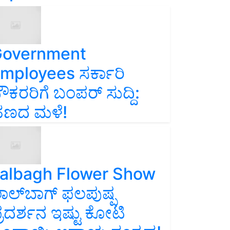
overnment
mployees ಸರ್ಕಾರಿ
ೌಕರರಿಗೆ ಬಂಪರ್‌ ಸುದ್ದಿ:
ಣದ ಮಳೆ!
albagh Flower Show
ಾಲ್‌ಬಾಗ್ ಫಲಪುಷ್ಪ
್ರದರ್ಶನ ಇಷ್ಟು ಕೋಟಿ