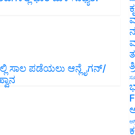
ಕ
ವ
ನ
ಮ
ತ
ತ
ಲಿ ಸಾಲ ಪಡೆಯಲು ಆನ್ಲೈಗನ್/
್ವಾನ
ಸುದ
ಭ
F
ಅ
ಅಗ
ಕ