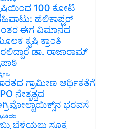
ೃಷಿಯಿಂದ 100 ಕೋಟಿ
ಹಿವಾಟು: ಹೆಲಿಕಾಪ್ಟರ್
ಂತರ ಈಗ ವಿಮಾನದ
ೂಲಕ ಕೃಷಿ ಕ್ರಾಂತಿ
ರಲಿದ್ದಾರೆ ಡಾ. ರಾಜಾರಾಮ್
್ರಿಪಾಠಿ
್ದಿಗಳು
ಾರತದ ಗ್ರಾಮೀಣ ಆರ್ಥಿಕತೆಗೆ
PO ನೇತೃತ್ವದ
ಗ್ರಿವೋಲ್ಟಾಯಿಕ್ಸ್‌ನ ಭರವಸೆ
್ರಿಪಿಡಿಯಾ
ಬ್ಬು ಬೆಳೆಯಲು ಸೂಕ್ತ