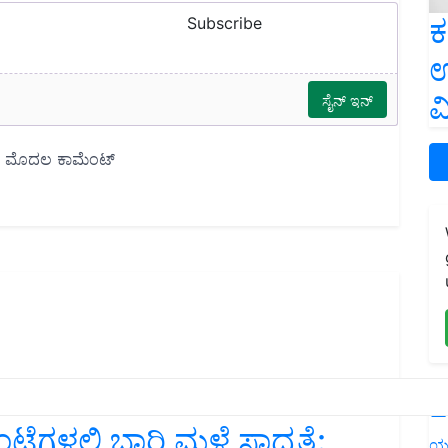
ಕ
Subscribe
ಉ
ವ
L
ಂಟೆಗಳಲ್ಲಿ ಭಾರಿ ಮಳೆ ಸಾಧ್ಯತೆ:
ಯ