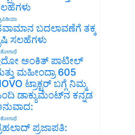
ಲಹೆಗಳು
್ರಿಪಿಡಿಯಾ
ವಾಮಾನ ಬದಲಾವಣೆಗೆ ತಕ್ಕ
ೃಷಿ ಸಲಹೆಗಳು
ಶೋಗಾಥೆ
ದೋ ಅಂಕಿತ್ ಪಾಟೀಲ್
ತ್ತು ಮಹೀಂದ್ರಾ 605
OVO ಟ್ರಾಕ್ಟರ್ ಬಗ್ಗೆ ನಿಮ್ಮ
ಿಂದಿ ಡಾಕ್ಯುಮೆಂಟ್‌ನ ಕನ್ನಡ
ನುವಾದ:
ಶೋಗಾಥೆ
್ರಹಲಾದ್ ಪ್ರಜಾಪತಿ: