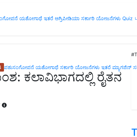
ಂಗೋಪನೆ
ಯಶೋಗಾಥೆ
ಇತರೆ
ಅಗ್ರಿಪೀಡಿಯಾ
ಸರ್ಕಾರಿ ಯೋಜನೆಗಳು
Quiz
ப
#T
4
ಪಶುಸಂಗೋಪನೆ
ಯಶೋಗಾಥೆ
ಸರ್ಕಾರಿ ಯೋಜನೆಗಳು
ಇತರೆ
ಮ್ಯಾಗಜಿನ್‌ ಸಬ್‌
ಂಶ: ಕಲಾವಿಭಾಗದಲ್ಲಿ ರೈತನ
T
T