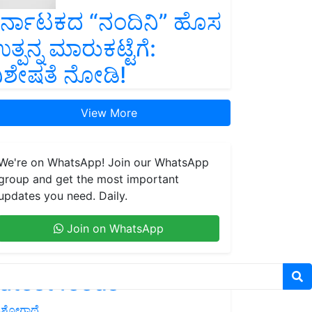
ರ್ನಾಟಕದ “ನಂದಿನಿ” ಹೊಸ
ತ್ಪನ್ನ ಮಾರುಕಟ್ಟೆಗೆ:
ಿಶೇಷತೆ ನೋಡಿ!
View More
We're on WhatsApp! Join our WhatsApp
group and get the most important
updates you need. Daily.
Join on WhatsApp
atest feeds
ಶೋಗಾಥೆ