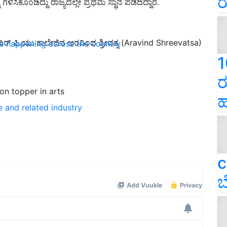
ರ
ಗಳಿಸಿಕೊಂಡಿದ್ದು ರಾಜ್ಯದಲ್ಲೇ ಪ್ರಥಮ ಸ್ಥಾನ ಪಡೆದಿದ್ದಾರೆ.
ಮಂದಿರ್ ಪಿ.ಯು ಕಾಲೇಜಿನ ಅರವಿಂದ ಶ್ರೀವತ್ಸ (Aravind Shreevatsa)
ns happening across the country
1
ರ
on topper in arts
ಹ
e and related industry
c
ಬ