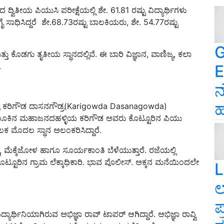
ವಿತೀಯ ಪಿಯುಸಿ ಪರೀಕ್ಷೆಯಲ್ಲಿ ಶೇ. 61.81 ರಷ್ಟು ವಿದ್ಯಾರ್ಥಿಗಳು
ಸಾಧಿಸಿದ್ದರೆ ಶೇ.68.73
ರಷ್ಟು ಬಾಲಕಿಯರು
,
ಶೇ.
54.77
ರಷ್ಟು
G
ತ್ತು ಕೊಡಗು ತೃತೀಯ ಸ್ಥಾನದಲ್ಲಿವೆ. ಈ ಬಾರಿ ವಿಜ್ಞಾನ,
ವಾಣಿಜ್ಯ
,
ಕಲಾ
.
E
ನ
ಹ
ನ ಪುತ್ರ ಕರಿಗೌಡ ದಾಸನಗೌಡ್ರ(Karigowda Dasanagowda)
 ತಾಲೂಕಿನ ಮಹಾಜನದಹಳ್ಳಿಯ ಕರಿಗೌಡ ಅವರು ಕೊಟ್ಟೂರಿನ ಪಿಯು
ಲಕ ಮೊದಲ ಸ್ಥಾನ ಅಲಂಕರಿಸಿದ್ದಾರೆ.
ಮೆಕ್ಕೆಜೋಳ ಹಾಗೂ ಸೂರ್ಯಕಾಂತಿ ಬೆಳೆಯುತ್ತಾರೆ. ರಜೆಯಲ್ಲಿ
 ಕೊಟ್ಟೂರಿನ ಗ್ರಾಮ ಲೆಕ್ಕಾಧಿಕಾರಿ. ಭಾವ ಪೊಲೀಸ್​. ಅಕ್ಕನ ಮನೆಯಿಂದಲೇ
L
ಲ
ಪ
ರ್ಥಿನಿಯಾಗಿರುವ ಅಭಿಜ್ಞಾ ರಾವ್ ಟಾಪರ್ ಆಗಿದ್ದಾರೆ. ಅಭಿಜ್ಞಾ ರಾವ್ವಿ