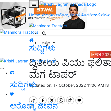
Home
ಸುದ್ದಿಗಳು
ಆರೋಗ್ಯ ಜೀವನ
ತೋಟಗಾರಿಕೆ
ಪಶುಸ
ಕನ್ನಡ
ಸುದ್ದಿಗಳು
MFOI 202
ದ್ವಿತೀಯ ಪಿಯು ಫಲಿತಾ
ಮಗ ಟಾಪರ್
ಸುದ್ದಿಗಳು
Updated on: 17 October, 2022 11:06 AM IS
ಆರೋಗ್ಯ ಜೀವನ