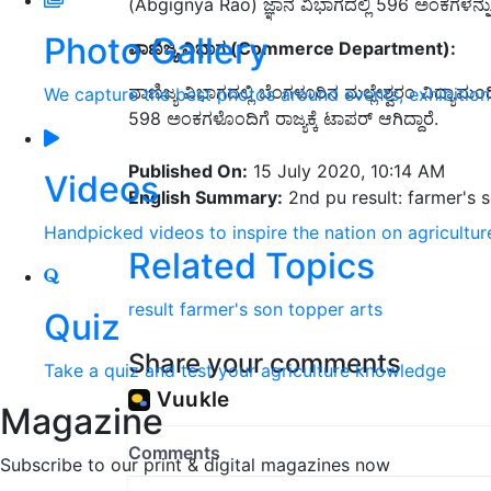
(Abgignya Rao) ಜ್ಞಾನ ವಿಭಾಗದಲ್ಲಿ 596
ಅಂಕಗಳನ್ನು 
Photo Gallery
ವಾಣಿಜ್ಯ ವಿಭಾಗ (Commerce Department)
:
ವಾಣಿಜ್ಯ ವಿಭಾಗದಲ್ಲಿ ಬೆಂಗಳೂರಿನ ಮಲ್ಲೇಶ್ವರಂ ವಿದ್ಯಾ
We capture the best photos around events, exhibitio
598
ಅಂಕಗಳೊಂದಿಗೆ ರಾಜ್ಯಕ್ಕೆ ಟಾಪರ್ ಆಗಿದ್ದಾರೆ.
Published On:
15 July 2020, 10:14 AM
Videos
English Summary:
2nd pu result: farmer's s
Handpicked videos to inspire the nation on agricultur
Related Topics
result
farmer's
son
topper
arts
Quiz
Share your comments
Take a quiz and test your agriculture knowledge
Magazine
Subscribe to our print & digital magazines now