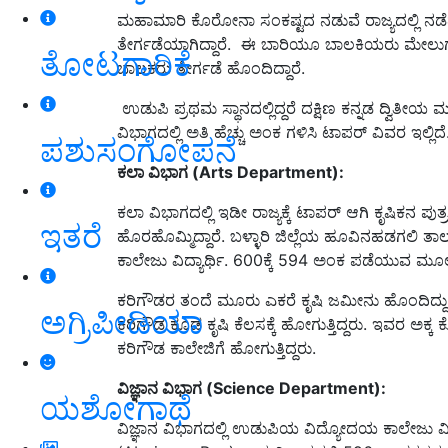
ಮಹಾಮಾರಿ ಕೊರೋನಾ ಸಂಕಷ್ಟದ ನಡುವೆ ರಾಜ್ಯದಲ್ಲಿ ನಡೆದ ದ್
ತೇರ್ಗಡೆಯಾಗಿದ್ದಾರೆ. ಈ ಬಾರಿಯೂ ಬಾಲಕಿಯರು ಮೇಲುಗೈ 
ತೋಟಗಾರಿಕೆ
ಬಾಲಕರು ತೇರ್ಗಡೆ ಹೊಂದಿದ್ದಾರೆ.
ಉಡುಪಿ ಪ್ರಥಮ ಸ್ಥಾನದಲ್ಲಿದ್ದರೆ ದಕ್ಷಿಣ ಕನ್ನಡ ದ್ವಿತೀಯ ಮ
ವಿಭಾಗದಲ್ಲಿ ಅತಿ ಹೆಚ್ಚು ಅಂಕ ಗಳಿಸಿ ಟಾಪರ್ ವಿವರ ಇಲ್ಲಿದೆ
ಪಶುಸಂಗೋಪನೆ
ಕಲಾ ವಿಭಾಗ (Arts Department)
:
ಕಲಾ ವಿಭಾಗದಲ್ಲಿ ಇಡೀ ರಾಜ್ಯಕ್ಕೆ ಟಾಪರ್​ ಆಗಿ ಕೃಷಿಕ
ಇತರೆ
ಹೊರಹೊಮ್ಮಿದ್ದಾರೆ. ಬಳ್ಳಾರಿ ಜಿಲ್ಲೆಯ ಹೂವಿನಹಡಗಲಿ
ಕಾಲೇಜು ವಿದ್ಯಾರ್ಥಿ. 600ಕ್ಕೆ 594 ಅಂಕ ಪಡೆಯುವ ಮೂ
ಕರಿಗೌಡರ ತಂದೆ ಮೂರು ಎಕರೆ ಕೃಷಿ ಜಮೀನು ಹೊಂದಿದ್ದು, 
ಅಗ್ರಿಪೀಡಿಯಾ
ಕರಿಗೌಡ ಕೂಡ ಕೃಷಿ ಕೆಲಸಕ್ಕೆ ಹೋಗುತ್ತಿದ್ದರು. ಇವರ ಅಕ್ಕ
ಕರಿಗೌಡ ಕಾಲೇಜಿಗೆ ಹೋಗುತ್ತಿದ್ದರು.
ವಿಜ್ಞಾನ ವಿಭಾಗ (Science Department)
:
ಯಶೋಗಾಥೆ
ವಿಜ್ಞಾನ ವಿಭಾಗದಲ್ಲಿ ಉಡುಪಿಯ ವಿದ್ಯೋದಯ ಕಾಲೇಜು ವಿದ್ಯಾ