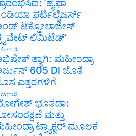
್ರಾರಂಭಿಸಿದೆ: ‘ಹೈಫಾ
ಂಡಿಯಾ ಫರ್ಟಿಲೈಜರ್ಸ್
ಂಡ್ ಟೆಕ್ನೋಲಾಜೀಸ್
್ರೈವೇಟ್ ಲಿಮಿಟೆಡ್’
ಶೋಗಾಥೆ
ಭಿಷೇಕ್ ತ್ಯಾಗಿ: ಮಹೀಂದ್ರಾ
ರ್ಜುನ್ 605 DI ಜೊತೆ
ೊಸ ಎತ್ತರಗಳಿಗೆ
ಶೋಗಾಥೆ
ೋಗೇಶ್ ಭೂತಡಾ:
ೋಸಂರಕ್ಷಣೆ ಮತ್ತು
ಹೀಂದ್ರಾ ಟ್ರ್ಯಾಕ್ಟರ್ ಮೂಲಕ