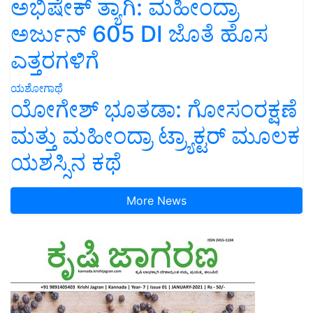
ಅಭಿಷೇಕ್ ತ್ಯಾಗಿ: ಮಹೀಂದ್ರಾ
ಅರ್ಜುನ್ 605 DI ಜೊತೆ ಹೊಸ
ಎತ್ತರಗಳಿಗೆ
ಯಶೋಗಾಥೆ
ಯೋಗೇಶ್ ಭೂತಡಾ: ಗೋಸಂರಕ್ಷಣೆ
ಮತ್ತು ಮಹೀಂದ್ರಾ ಟ್ರ್ಯಾಕ್ಟರ್ ಮೂಲಕ
ಯಶಸ್ಸಿನ ಕಥೆ
More News