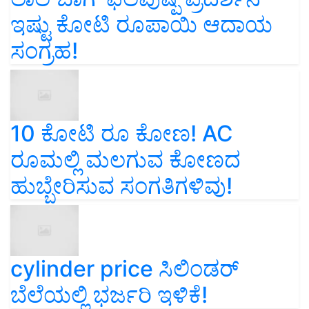
ಇಷ್ಟು ಕೋಟಿ ರೂಪಾಯಿ ಆದಾಯ
ಸಂಗ್ರಹ!
10 ಕೋಟಿ ರೂ ಕೋಣ! AC
ರೂಮಲ್ಲಿ ಮಲಗುವ ಕೋಣದ
ಹುಬ್ಬೇರಿಸುವ ಸಂಗತಿಗಳಿವು!
cylinder price ಸಿಲಿಂಡರ್‌
ಬೆಲೆಯಲ್ಲಿ ಭರ್ಜರಿ ಇಳಿಕೆ!