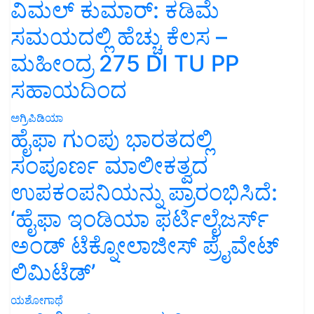
ವಿಮಲ್ ಕುಮಾರ್: ಕಡಿಮೆ
ಸಮಯದಲ್ಲಿ ಹೆಚ್ಚು ಕೆಲಸ –
ಮಹೀಂದ್ರ 275 DI TU PP
ಸಹಾಯದಿಂದ
ಅಗ್ರಿಪಿಡಿಯಾ
ಹೈಫಾ ಗುಂಪು ಭಾರತದಲ್ಲಿ
ಸಂಪೂರ್ಣ ಮಾಲೀಕತ್ವದ
ಉಪಕಂಪನಿಯನ್ನು ಪ್ರಾರಂಭಿಸಿದೆ:
‘ಹೈಫಾ ಇಂಡಿಯಾ ಫರ್ಟಿಲೈಜರ್ಸ್
ಅಂಡ್ ಟೆಕ್ನೋಲಾಜೀಸ್ ಪ್ರೈವೇಟ್
ಲಿಮಿಟೆಡ್’
ಯಶೋಗಾಥೆ