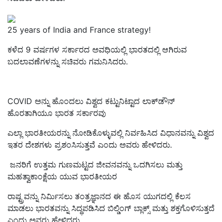
25 years of India and France strategy!
ಕಳೆದ 9 ವರ್ಷಗಳ ಸರ್ಕಾರದ ಅವಧಿಯಲ್ಲಿ ಭಾರತದಲ್ಲಿ ಆಗಿರುವ
ಬದಲಾವಣೆಗಳನ್ನು ಸಚಿವರು ಗಮನಿಸಿದರು.
COVID ಅನ್ನು ಹೊಂದಲು ವಿಶ್ವದ ಕಟ್ಟುನಿಟ್ಟಾದ ಲಾಕ್‌ಡೌನ್
ಹೊರತಾಗಿಯೂ ಭಾರತ ಸರ್ಕಾರವು
ಎಲ್ಲಾ ಭಾರತೀಯರನ್ನು ನೋಡಿಕೊಳ್ಳುವಲ್ಲಿ ನಿರ್ವಹಿಸಿದ ವಿಧಾನವನ್ನು ವಿಶ್ವದ
ಇತರ ದೇಶಗಳು ಪ್ರಶಂಸಿಸುತ್ತವೆ ಎಂದು ಅವರು ಹೇಳಿದರು.
ಜನರಿಗೆ ಉತ್ತಮ ಗುಣಮಟ್ಟದ ಜೀವನವನ್ನು ಒದಗಿಸಲು ಮತ್ತು
ಮಹತ್ವಾಕಾಂಕ್ಷೆಯ ಯುವ ಭಾರತೀಯರ
ರಾಷ್ಟ್ರವನ್ನು ನಿರ್ಮಿಸಲು ತಂತ್ರಜ್ಞಾನದ ಈ ಹೊಸ ಯುಗದಲ್ಲಿ ಕೆಲಸ
ಮಾಡಲು ಭಾರತವನ್ನು ಸಿದ್ಧಪಡಿಸಿದ ಬಿಲ್ಡಿಂಗ್ ಬ್ಲಾಕ್ಸ್ ಮತ್ತು ಶಕ್ತಗೊಳಿಸುತ್ತದೆ
ಎಂದು ಅವರು ಹೇಳಿದರು.