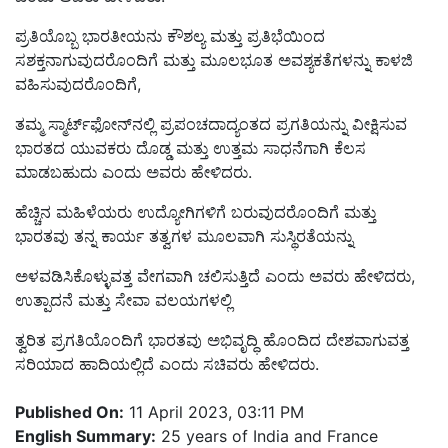
ಪ್ರತಿಯೊಬ್ಬ ಭಾರತೀಯನು ಕೌಶಲ್ಯ ಮತ್ತು ಪ್ರತಿಭೆಯಿಂದ
ಸಶಕ್ತನಾಗುವುದರೊಂದಿಗೆ ಮತ್ತು ಮೂಲಭೂತ ಅವಶ್ಯಕತೆಗಳನ್ನು ಕಾಳಜಿ
ವಹಿಸುವುದರೊಂದಿಗೆ,
ತಮ್ಮ ಸ್ಮಾರ್ಟ್‌ಫೋನ್‌ನಲ್ಲಿ ಪ್ರಪಂಚದಾದ್ಯಂತದ ಪ್ರಗತಿಯನ್ನು ವೀಕ್ಷಿಸುವ
ಭಾರತದ ಯುವಕರು ದೊಡ್ಡ ಮತ್ತು ಉತ್ತಮ ಸಾಧನೆಗಾಗಿ ಕೆಲಸ
ಮಾಡಬಹುದು ಎಂದು ಅವರು ಹೇಳಿದರು.
ಹೆಚ್ಚಿನ ಮಹಿಳೆಯರು ಉದ್ಯೋಗಿಗಳಿಗೆ ಬರುವುದರೊಂದಿಗೆ ಮತ್ತು
ಭಾರತವು ತನ್ನ ಕಾರ್ಯ ತತ್ವಗಳ ಮೂಲವಾಗಿ ಸುಸ್ಥಿರತೆಯನ್ನು
ಅಳವಡಿಸಿಕೊಳ್ಳುವತ್ತ ವೇಗವಾಗಿ ಚಲಿಸುತ್ತಿದೆ ಎಂದು ಅವರು ಹೇಳಿದರು,
ಉತ್ಪಾದನೆ ಮತ್ತು ಸೇವಾ ವಲಯಗಳಲ್ಲಿ
ತ್ವರಿತ ಪ್ರಗತಿಯೊಂದಿಗೆ ಭಾರತವು ಅಭಿವೃದ್ಧಿ ಹೊಂದಿದ ದೇಶವಾಗುವತ್ತ
ಸರಿಯಾದ ಹಾದಿಯಲ್ಲಿದೆ ಎಂದು ಸಚಿವರು ಹೇಳಿದರು.
Published On:
11 April 2023, 03:11 PM
English Summary:
25 years of India and France