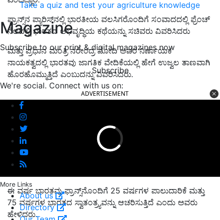
Take a quiz and test your agriculture knowledge
ಫ್ರಾನ್ಸ್‌ನ ಪ್ಯಾರಿಸ್‌ನಲ್ಲಿ ಭಾರತೀಯ ವಲಸಿಗರೊಂದಿಗೆ ಸಂವಾದದಲ್ಲಿ ಫ್ರೆಂಚ್
Magazine
ನೆಲದಲ್ಲಿ ಭಾರತದ ಅಭಿವೃದ್ಧಿಯ ಕಥೆಯನ್ನು ಸಚಿವರು ವಿವರಿಸಿದರು
Subscribe to our print & digital magazines now
ಮತ್ತು ಪ್ರಧಾನ ಮಂತ್ರಿ ನರೇಂದ್ರ ಮೋದಿ ಅವರ ನಿರ್ಣಾಯಕ
ನಾಯಕತ್ವದಲ್ಲಿ ಭಾರತವು ಜಾಗತಿಕ ವೇದಿಕೆಯಲ್ಲಿ ಹೇಗೆ ಉಜ್ವಲ ತಾಣವಾಗಿ
Subscribe
ಹೊರಹೊಮ್ಮುತ್ತಿದೆ ಎಂಬುದನ್ನು ವಿವರಿಸಿದರು.
We're social. Connect with us on:
ADVERTISEMENT
More Links
ಈ ವರ್ಷ ಭಾರತವು ಫ್ರಾನ್ಸ್‌ನೊಂದಿಗೆ 25 ವರ್ಷಗಳ ಪಾಲುದಾರಿಕೆ ಮತ್ತು
About us
75 ವರ್ಷಗಳ ಭಾರತದ ಸ್ವಾತಂತ್ರ್ಯವನ್ನು ಆಚರಿಸುತ್ತಿದೆ ಎಂದು ಅವರು
Directory
ಹೇಳಿದರು.
Our Team