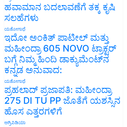
ಹವಾಮಾನ ಬದಲಾವಣೆಗೆ ತಕ್ಕ ಕೃಷಿ
ಸಲಹೆಗಳು
ಯಶೋಗಾಥೆ
ಇದೋ ಅಂಕಿತ್ ಪಾಟೀಲ್ ಮತ್ತು
ಮಹೀಂದ್ರಾ 605 NOVO ಟ್ರಾಕ್ಟರ್
ಬಗ್ಗೆ ನಿಮ್ಮ ಹಿಂದಿ ಡಾಕ್ಯುಮೆಂಟ್‌ನ
ಕನ್ನಡ ಅನುವಾದ:
ಯಶೋಗಾಥೆ
ಪ್ರಹಲಾದ್ ಪ್ರಜಾಪತಿ: ಮಹೀಂದ್ರಾ
275 DI TU PP ಜೊತೆಗೆ ಯಶಸ್ಸಿನ
ಹೊಸ ಎತ್ತರಗಳಿಗೆ
ಅಗ್ರಿಪಿಡಿಯಾ