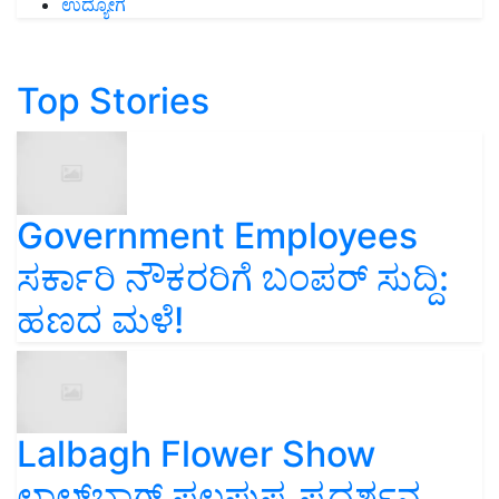
ಉದ್ಯೋಗ
Top Stories
Government Employees
ಸರ್ಕಾರಿ ನೌಕರರಿಗೆ ಬಂಪರ್‌ ಸುದ್ದಿ:
ಹಣದ ಮಳೆ!
Lalbagh Flower Show
ಲಾಲ್‌ಬಾಗ್ ಫಲಪುಷ್ಪ ಪ್ರದರ್ಶನ