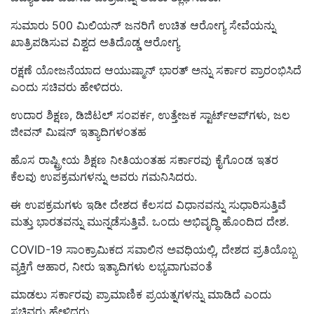
ಸುಮಾರು 500 ಮಿಲಿಯನ್ ಜನರಿಗೆ ಉಚಿತ ಆರೋಗ್ಯ ಸೇವೆಯನ್ನು
ಖಾತ್ರಿಪಡಿಸುವ ವಿಶ್ವದ ಅತಿದೊಡ್ಡ ಆರೋಗ್ಯ
ರಕ್ಷಣೆ ಯೋಜನೆಯಾದ ಆಯುಷ್ಮಾನ್ ಭಾರತ್ ಅನ್ನು ಸರ್ಕಾರ ಪ್ರಾರಂಭಿಸಿದೆ
ಎಂದು ಸಚಿವರು ಹೇಳಿದರು.
ಉದಾರ ಶಿಕ್ಷಣ, ಡಿಜಿಟಲ್ ಸಂಪರ್ಕ, ಉತ್ತೇಜಕ ಸ್ಟಾರ್ಟ್‌ಅಪ್‌ಗಳು, ಜಲ
ಜೀವನ್ ಮಿಷನ್ ಇತ್ಯಾದಿಗಳಂತಹ
ಹೊಸ ರಾಷ್ಟ್ರೀಯ ಶಿಕ್ಷಣ ನೀತಿಯಂತಹ ಸರ್ಕಾರವು ಕೈಗೊಂಡ ಇತರ
ಕೆಲವು ಉಪಕ್ರಮಗಳನ್ನು ಅವರು ಗಮನಿಸಿದರು.
ಈ ಉಪಕ್ರಮಗಳು ಇಡೀ ದೇಶದ ಕೆಲಸದ ವಿಧಾನವನ್ನು ಸುಧಾರಿಸುತ್ತಿವೆ
ಮತ್ತು ಭಾರತವನ್ನು ಮುನ್ನಡೆಸುತ್ತಿವೆ. ಒಂದು ಅಭಿವೃದ್ಧಿ ಹೊಂದಿದ ದೇಶ.
COVID-19 ಸಾಂಕ್ರಾಮಿಕದ ಸವಾಲಿನ ಅವಧಿಯಲ್ಲಿ, ದೇಶದ ಪ್ರತಿಯೊಬ್ಬ
ವ್ಯಕ್ತಿಗೆ ಆಹಾರ, ನೀರು ಇತ್ಯಾದಿಗಳು ಲಭ್ಯವಾಗುವಂತೆ
ಮಾಡಲು ಸರ್ಕಾರವು ಪ್ರಾಮಾಣಿಕ ಪ್ರಯತ್ನಗಳನ್ನು ಮಾಡಿದೆ ಎಂದು
ಸಚಿವರು ಹೇಳಿದರು.