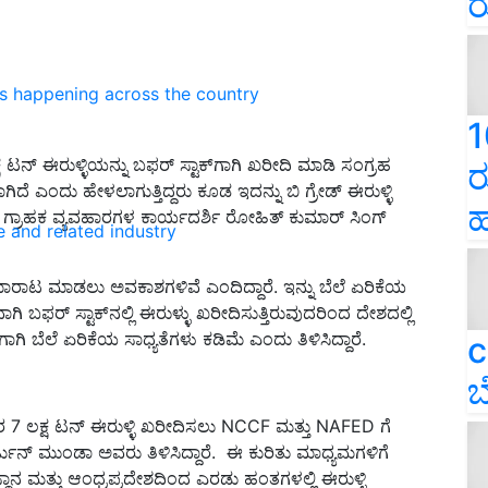
ರ
ns happening across the country
1
 ಟನ್‌ ಈರುಳ್ಳಿಯನ್ನು ಬಫರ್‌ ಸ್ಟಾಕ್‌ಗಾಗಿ ಖರೀದಿ ಮಾಡಿ ಸಂಗ್ರಹ
ರ
ಿದೆ ಎಂದು ಹೇಳಲಾಗುತ್ತಿದ್ದರು ಕೂಡ ಇದನ್ನು ಬಿ ಗ್ರೇಡ್‌ ಈರುಳ್ಳಿ
ಹ
್ರಾಹಕ ವ್ಯವಹಾರಗಳ ಕಾರ್ಯದರ್ಶಿ ರೋಹಿತ್ ಕುಮಾರ್ ಸಿಂಗ್
e and related industry
ಲಿ ಮಾರಾಟ ಮಾಡಲು ಅವಕಾಶಗಳಿವೆ ಎಂದಿದ್ದಾರೆ. ಇನ್ನು ಬೆಲೆ ಏರಿಕೆಯ
ಿ ಬಫರ್‌ ಸ್ಟಾಕ್‌ನಲ್ಲಿ ಈರುಳ್ಳು ಖರೀದಿಸುತ್ತಿರುವುದರಿಂದ ದೇಶದಲ್ಲಿ
 ಬೆಲೆ ಏರಿಕೆಯ ಸಾಧ್ಯತೆಗಳು ಕಡಿಮೆ ಎಂದು ತಿಳಿಸಿದ್ದಾರೆ.
c
ಬ
ಕಾರ 7 ಲಕ್ಷ ಟನ್ ಈರುಳ್ಳಿ ಖರೀದಿಸಲು NCCF ಮತ್ತು NAFED ಗೆ
ರ್ಜುನ್‌ ಮುಂಡಾ ಅವರು ತಿಳಿಸಿದ್ದಾರೆ. ಈ ಕುರಿತು ಮಾಧ್ಯಮಗಳಿಗೆ
ಸ್ಥಾನ ಮತ್ತು ಆಂಧ್ರಪ್ರದೇಶದಿಂದ ಎರಡು ಹಂತಗಳಲ್ಲಿ ಈರುಳ್ಳಿ