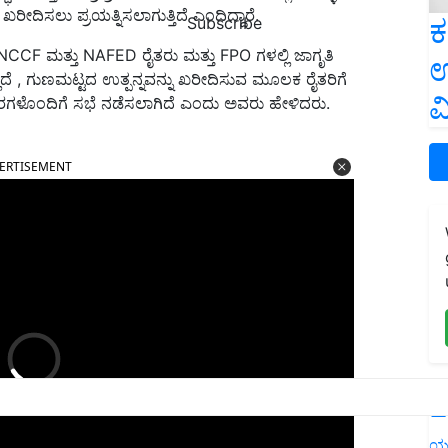
ಖರೀದಿಸಲು ಪ್ರಯತ್ನಿಸಲಾಗುತ್ತಿದೆ ಎಂದಿದ್ದಾರೆ.
ಕ
Subscribe
NCCF ಮತ್ತು NAFED ರೈತರು ಮತ್ತು FPO ಗಳಲ್ಲಿ ಜಾಗೃತಿ
ಉ
್ಲದೆ , ಗುಣಮಟ್ಟದ ಉತ್ಪನ್ನವನ್ನು ಖರೀದಿಸುವ ಮೂಲಕ ರೈತರಿಗೆ
ವ
ಾರಗಳೊಂದಿಗೆ ಸಭೆ ನಡೆಸಲಾಗಿದೆ ಎಂದು ಅವರು ಹೇಳಿದರು.
ERTISEMENT
L
ಯ