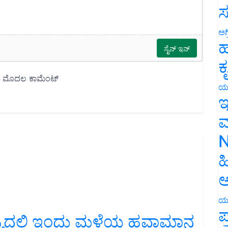
ಸ
ಅಗ
ಹ
ಕ
ಯ
ಇ
ಮ
N
ಹ
ಅ
ಯ
ಜ್ಯದಲ್ಲಿ ಇಂದು ಮಳೆಯ ಹವಾಮಾನ
ಪ