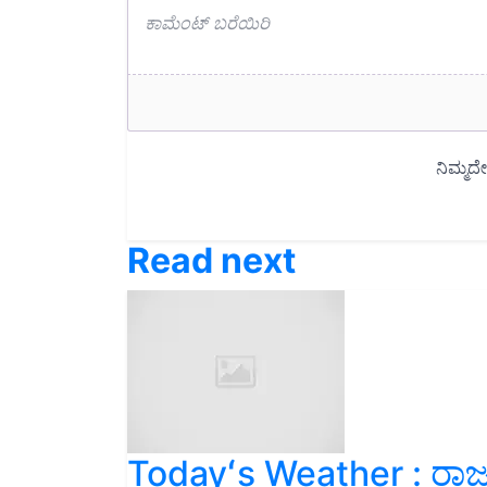
Read next
Todayʻs Weather : ರಾ