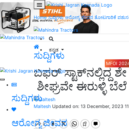
Home
ಸುದ್ದಿಗಳು
ಆರೋಗ್ಯ ಜೀವನ
ತೋಟಗಾರಿಕೆ
ಪಶುಸ
ಕನ್ನಡ
ಸುದ್ದಿಗಳು
MFOI 202
ಬಫರ್‌ ಸ್ಟಾಕ್‌ನಲ್ಲಿದ್ದ 
ಶೀಘ್ರವೇ ಈರುಳ್ಳಿ ಬೆಲೆ
ಸುದ್ದಿಗಳು
Maltesh
Updated on: 13 December, 2023 1
ಆರೋಗ್ಯ ಜೀವನ