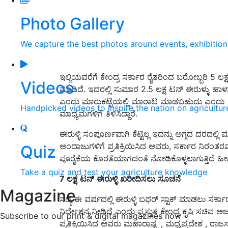
Photo Gallery
We capture the best photos around events, exhibitio
ಇಲ್ಲಿಯವರೆಗೆ ಕೇಂದ್ರ ಸರ್ಕಾರ ರೈತರಿಂದ ಬರೋಬ್ಬರಿ 5 ಲಕ್ಷ
Videos
ಮಾಡಿದೆ. ಇದರಲ್ಲಿ ಸುಮಾರ 2.5 ಲಕ್ಷ ಟನ್‌ ಈರುಳ್ಳು ಹಾಳಾಗ
ಎಂದು ಮಾರುಕಟ್ಟೆಯಲ್ಲಿ ಮಾರಾಟ ಮಾಡಬಹುದು ಎಂದು ಗ
Handpicked videos to inspire the nation on agricultur
ಮಾಧ್ಯಮಗಳಿಗೆ ತಿಳಿಸಿದ್ದಾರೆ.
ಈರುಳ್ಳಿ ಸಂಪೂರ್ಣವಾಗಿ ಕೆಟ್ಟಿಲ್ಲ ಇದನ್ನು ಅಗ್ಗದ ದರದಲ್
ಅಂದಾಜುಗಳಿಗೆ ಪ್ರತಿಕ್ರಿಯಿಸಿದ ಅವರು, ಸರ್ಕಾರ ನಿರಂತರವಾಗ
Quiz
ಪೂರೈಕೆಯ ಕೊರತೆಯಾಗದಂತೆ ನೋಡಿಕೊಳ್ಳಲಾಗುತ್ತಿದೆ ಹೀಗಾಗಿ
Take a quiz and test your agriculture knowledge
7
ಲಕ್ಷ
ಟನ್
ಈರುಳ್ಳಿ
ಖರೀದಿಸಲು
ಸೂಚನೆ
Magazine
ಸದ್ಯ ಈ ವರ್ಷದಲ್ಲಿ ಈರುಳ್ಳಿ ಬಫರ್ ಸ್ಟಾಕ್‌ ಮಾಡಲು ಸರ್
ನಿರ್ದೇಶನ ನೀಡಿದೆ ಎಂದು ಪ್ರಸ್ತುತ ಕೇಂದ್ರ ಕೃಷಿ ಸಚಿವ ಅ
Subscribe to our print & digital magazines now
ಪ್ರತಿಕ್ರಿಯಿಸಿದ ಅವರು ಮಹಾರಾಷ್ಟ್ರ , ಮಧ್ಯಪ್ರದೇಶ , ರಾಜ