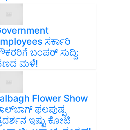
overnment
mployees ಸರ್ಕಾರಿ
ೌಕರರಿಗೆ ಬಂಪರ್‌ ಸುದ್ದಿ:
ಣದ ಮಳೆ!
albagh Flower Show
ಾಲ್‌ಬಾಗ್ ಫಲಪುಷ್ಪ
್ರದರ್ಶನ ಇಷ್ಟು ಕೋಟಿ