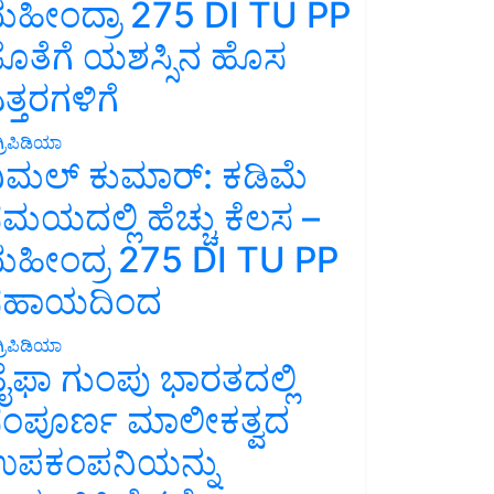
ಹೀಂದ್ರಾ 275 DI TU PP
ೊತೆಗೆ ಯಶಸ್ಸಿನ ಹೊಸ
ತ್ತರಗಳಿಗೆ
್ರಿಪಿಡಿಯಾ
ಿಮಲ್ ಕುಮಾರ್: ಕಡಿಮೆ
ಮಯದಲ್ಲಿ ಹೆಚ್ಚು ಕೆಲಸ –
ಹೀಂದ್ರ 275 DI TU PP
ಸಹಾಯದಿಂದ
್ರಿಪಿಡಿಯಾ
ೈಫಾ ಗುಂಪು ಭಾರತದಲ್ಲಿ
ಂಪೂರ್ಣ ಮಾಲೀಕತ್ವದ
ಪಕಂಪನಿಯನ್ನು