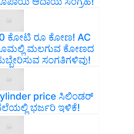
ೂಪಾಯಿ ಆದಾಯ ಸಂಗ್ರಹ!
0 ಕೋಟಿ ರೂ ಕೋಣ! AC
ೂಮಲ್ಲಿ ಮಲಗುವ ಕೋಣದ
ುಬ್ಬೇರಿಸುವ ಸಂಗತಿಗಳಿವು!
ylinder price ಸಿಲಿಂಡರ್‌
ೆಲೆಯಲ್ಲಿ ಭರ್ಜರಿ ಇಳಿಕೆ!