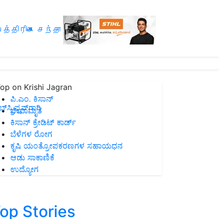
த்திரிகை சந்தா
op on Krishi Jagran
ಪಿ.ಎಂ. ಕಿಸಾನ್
ಸ್ಕ್ರಿಪ್ಷನ್‌ಗಾಗಿ
ಜೀವಾಮೃತ
ಕಿಸಾನ್ ಕ್ರೇಡಿಟ್ ಕಾರ್ಡ್
ಬೆಳೆಗಳ ರೋಗ
ಕೃಷಿ ಯಂತ್ರೋಪಕರಣಗಳ ಸಹಾಯಧನ
ಆಡು ಸಾಕಾಣಿಕೆ
ಉದ್ಯೋಗ
op Stories