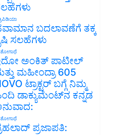
ಲಹೆಗಳು
್ರಿಪಿಡಿಯಾ
ವಾಮಾನ ಬದಲಾವಣೆಗೆ ತಕ್ಕ
ೃಷಿ ಸಲಹೆಗಳು
ಶೋಗಾಥೆ
ದೋ ಅಂಕಿತ್ ಪಾಟೀಲ್
ತ್ತು ಮಹೀಂದ್ರಾ 605
OVO ಟ್ರಾಕ್ಟರ್ ಬಗ್ಗೆ ನಿಮ್ಮ
ಿಂದಿ ಡಾಕ್ಯುಮೆಂಟ್‌ನ ಕನ್ನಡ
ನುವಾದ:
ಶೋಗಾಥೆ
್ರಹಲಾದ್ ಪ್ರಜಾಪತಿ: