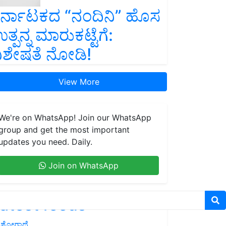
ರ್ನಾಟಕದ “ನಂದಿನಿ” ಹೊಸ
ತ್ಪನ್ನ ಮಾರುಕಟ್ಟೆಗೆ:
ಿಶೇಷತೆ ನೋಡಿ!
View More
We're on WhatsApp! Join our WhatsApp
group and get the most important
updates you need. Daily.
Join on WhatsApp
atest feeds
ಶೋಗಾಥೆ