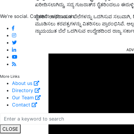
ಖರೀದಿಸಲಾಗಿದ್ದು, ಸದ್ಯ ಗುಜರಾತ್‌ನ ರೈತರಿಂದಲೂ ಈರುಳ್ಳಿ 
We're social. Connect with us on:
ರೈತರಿಗೆ ಲಾಭದಾಯಕ ಬೆಲೆಗಳನ್ನು ಒದಗಿಸುವ ಸಲುವಾಗಿ, 
ಮೂಡಿಸಲು ಕರಪತ್ರಗಳನ್ನು ವಿತರಿಸಲು ಪ್ರಾರಂಭಿಸಿವೆ. ಅಲ
ನ್ಯಾಯಯುತ ಬೆಲೆ ಒದಗಿಸುವ ಉದ್ದೇಶದಿಂದ ರಾಜ್ಯ ಸರ್ಕ
ADV
More Links
About us
Directory
Our Team
Contact
CLOSE