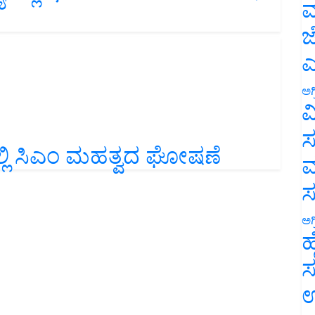
ಮ
ಜ
ಎ
ಅಗ
ವ
ಸ
್ಲಿ ಸಿಎಂ ಮಹತ್ವದ ಘೋಷಣೆ
ಮ
ಅಗ
ಹ
ಸ
ಉ