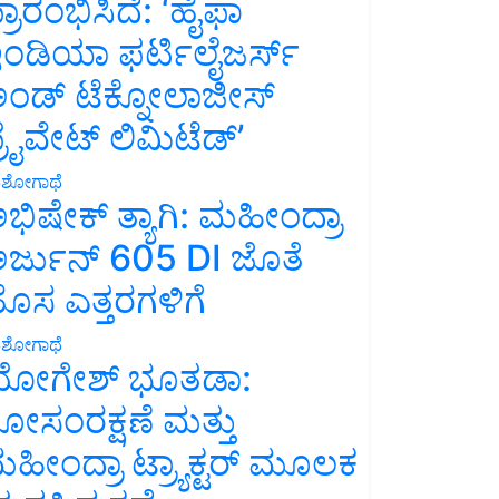
್ರಾರಂಭಿಸಿದೆ: ‘ಹೈಫಾ
ಂಡಿಯಾ ಫರ್ಟಿಲೈಜರ್ಸ್
ಂಡ್ ಟೆಕ್ನೋಲಾಜೀಸ್
್ರೈವೇಟ್ ಲಿಮಿಟೆಡ್’
ಶೋಗಾಥೆ
ಭಿಷೇಕ್ ತ್ಯಾಗಿ: ಮಹೀಂದ್ರಾ
ರ್ಜುನ್ 605 DI ಜೊತೆ
ೊಸ ಎತ್ತರಗಳಿಗೆ
ಶೋಗಾಥೆ
ೋಗೇಶ್ ಭೂತಡಾ:
ೋಸಂರಕ್ಷಣೆ ಮತ್ತು
ಹೀಂದ್ರಾ ಟ್ರ್ಯಾಕ್ಟರ್ ಮೂಲಕ