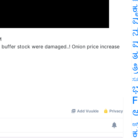
ಕ
ವ
ನ
M
 buffer stock were damaged..! Onion price increase
ಮ
ತ
ತ
ಸುದ
ಭ
F
ಅ
ಅಗ
ಕ