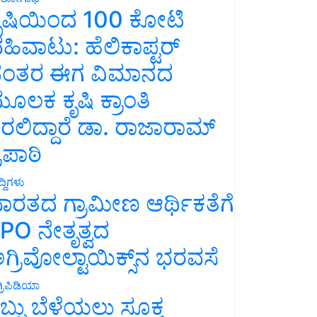
ೃಷಿಯಿಂದ 100 ಕೋಟಿ
ಹಿವಾಟು: ಹೆಲಿಕಾಪ್ಟರ್
ಂತರ ಈಗ ವಿಮಾನದ
ೂಲಕ ಕೃಷಿ ಕ್ರಾಂತಿ
ರಲಿದ್ದಾರೆ ಡಾ. ರಾಜಾರಾಮ್
್ರಿಪಾಠಿ
್ದಿಗಳು
ಾರತದ ಗ್ರಾಮೀಣ ಆರ್ಥಿಕತೆಗೆ
PO ನೇತೃತ್ವದ
ಗ್ರಿವೋಲ್ಟಾಯಿಕ್ಸ್‌ನ ಭರವಸೆ
್ರಿಪಿಡಿಯಾ
ಬ್ಬು ಬೆಳೆಯಲು ಸೂಕ್ತ