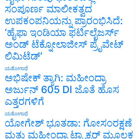
ಸಂಪೂರ್ಣ ಮಾಲೀಕತ್ವದ
ಉಪಕಂಪನಿಯನ್ನು ಪ್ರಾರಂಭಿಸಿದೆ:
‘ಹೈಫಾ ಇಂಡಿಯಾ ಫರ್ಟಿಲೈಜರ್ಸ್
ಅಂಡ್ ಟೆಕ್ನೋಲಾಜೀಸ್ ಪ್ರೈವೇಟ್
ಲಿಮಿಟೆಡ್’
ಯಶೋಗಾಥೆ
ಅಭಿಷೇಕ್ ತ್ಯಾಗಿ: ಮಹೀಂದ್ರಾ
ಅರ್ಜುನ್ 605 DI ಜೊತೆ ಹೊಸ
ಎತ್ತರಗಳಿಗೆ
ಯಶೋಗಾಥೆ
ಯೋಗೇಶ್ ಭೂತಡಾ: ಗೋಸಂರಕ್ಷಣೆ
ಮತ್ತು ಮಹೀಂದ್ರಾ ಟ್ರ್ಯಾಕ್ಟರ್ ಮೂಲಕ