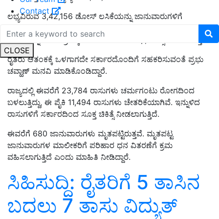
Contact
ಲಭ್ಯವಿರುವ 3,42,156 ಡೋಸ್ ಲಸಿಕೆಯನ್ನು ಜಾನುವಾರುಗಳಿಗೆ
ನೀಡಲಾಗುತ್ತಿದೆ. ಈ ವಾರ 35,000 ಲಸಿಕೆ ಲಭ್ಯವಾಗಲಿದ್ದು, ಚರ್ಮಗಂಟು
ರೋಗವನ್ನು ನಿಯಂತ್ರಣಕ್ಕೆ ತರಲು ಬೇಕಾದ ಔಷಧ, ಚಿಕಿತ್ಸೆ ನೀಡಲಾಗುತ್ತಿದೆ.
CLOSE
ರೈತರು ಆತಂಕಕ್ಕೆ ಒಳಗಾಗದೇ ಸರ್ಕಾರದೊಂದಿಗೆ ಸಹಕರಿಸುವಂತೆ ಪ್ರಭು
ಚವ್ಹಾಣ್ ಮನವಿ ಮಾಡಿಕೊಂಡಿದ್ದಾರೆ.
ರಾಜ್ಯದಲ್ಲಿ ಈವರೆಗೆ 23,784 ರಾಸುಗಳು ಚರ್ಮಗಂಟು ರೋಗದಿಂದ
ಬಳಲುತ್ತಿದ್ದು, ಈ ಪೈಕಿ 11,494 ರಾಸುಗಳು ಚೇತರಿಕೆಯಾಗಿವೆ. ಇನ್ನುಳಿದ
ರಾಸುಗಳಿಗೆ ಸರ್ಕಾರದಿಂದ ಸೂಕ್ತ ಚಿಕಿತ್ಸೆ ನೀಡಲಾಗುತ್ತಿದೆ.
ಈವರೆಗೆ 680 ಜಾನುವಾರುಗಳು ಮೃತಪಟ್ಟಿರುತ್ತವೆ. ಮೃತಪಟ್ಟ
ಜಾನುವಾರುಗಳ ಮಾಲೀಕರಿಗೆ ಪರಿಹಾರ ಧನ ವಿತರಣೆಗೆ ಕ್ರಮ
ವಹಿಸಲಾಗುತ್ತಿದೆ ಎಂದು ಮಾಹಿತಿ ನೀಡಿದ್ದಾರೆ.
ಸಿಹಿಸುದ್ದಿ: ರೈತರಿಗೆ 5 ತಾಸಿನ
ಬದಲು 7 ತಾಸು ವಿದ್ಯುತ್‌