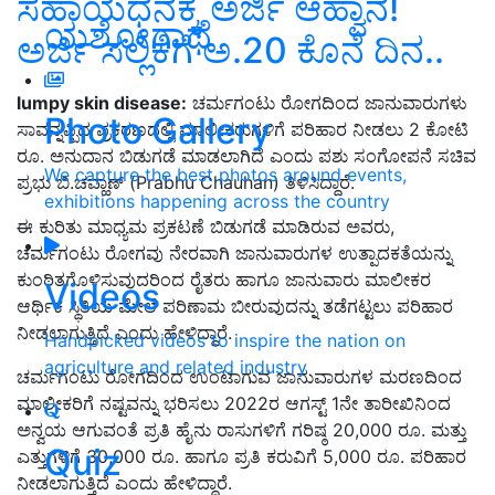
ಸಹಾಯಧನಕ್ಕೆ ಅರ್ಜಿ ಆಹ್ವಾನ!
ಯಶೋಗಾಥೆ
ಅರ್ಜಿ ಸಲ್ಲಿಕೆಗೆ ಅ.20 ಕೊನೆ ದಿನ..
lumpy skin disease:
ಚರ್ಮಗಂಟು ರೋಗದಿಂದ ಜಾನುವಾರುಗಳು
Photo Gallery
ಸಾವನ್ನಪ್ಪಿದ ಪ್ರಕರಣದಲ್ಲಿ ಮಾಲೀಕರುಗಳಿಗೆ ಪರಿಹಾರ ನೀಡಲು 2 ಕೋಟಿ
ರೂ. ಅನುದಾನ ಬಿಡುಗಡೆ ಮಾಡಲಾಗಿದೆ ಎಂದು ಪಶು ಸಂಗೋಪನೆ ಸಚಿವ
We capture the best photos around events,
ಪ್ರಭು ಬಿ.ಚವ್ಹಾಣ್ (Prabhu Chauhan) ತಿಳಿಸಿದ್ದಾರೆ.
exhibitions happening across the country
ಈ ಕುರಿತು ಮಾಧ್ಯಮ ಪ್ರಕಟಣೆ ಬಿಡುಗಡೆ ಮಾಡಿರುವ ಅವರು,
ಚರ್ಮಗಂಟು ರೋಗವು ನೇರವಾಗಿ ಜಾನುವಾರುಗಳ ಉತ್ಪಾದಕತೆಯನ್ನು
ಕುಂಠಿತಗೊಳಿಸುವುದರಿಂದ ರೈತರು ಹಾಗೂ ಜಾನುವಾರು ಮಾಲೀಕರ
Videos
ಆರ್ಥಿಕ ಸ್ಥಿತಿಯ ಮೇಲೆ ಪರಿಣಾಮ ಬೀರುವುದನ್ನು ತಡೆಗಟ್ಟಲು ಪರಿಹಾರ
ನೀಡಲಾಗುತ್ತಿದೆ ಎಂದು ಹೇಳಿದ್ದಾರೆ.
Handpicked videos to inspire the nation on
agriculture and related industry
ಚರ್ಮಗಂಟು ರೋಗದಿಂದ ಉಂಟಾಗುವ ಜಾನುವಾರುಗಳ ಮರಣದಿಂದ
ಮಾಲೀಕರಿಗೆ ನಷ್ಟವನ್ನು ಭರಿಸಲು 2022ರ ಆಗಸ್ಟ್ 1ನೇ ತಾರೀಖಿನಿಂದ
ಅನ್ವಯ ಆಗುವಂತೆ ಪ್ರತಿ ಹೈನು ರಾಸುಗಳಿಗೆ ಗರಿಷ್ಠ 20,000 ರೂ. ಮತ್ತು
Quiz
ಎತ್ತುಗಳಿಗೆ 30,000 ರೂ. ಹಾಗೂ ಪ್ರತಿ ಕರುವಿಗೆ 5,000 ರೂ. ಪರಿಹಾರ
ನೀಡಲಾಗುತ್ತಿದೆ ಎಂದು ಹೇಳಿದ್ದಾರೆ.