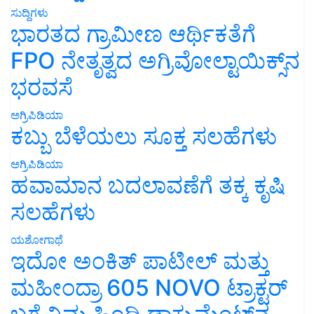
ಸುದ್ದಿಗಳು
ಭಾರತದ ಗ್ರಾಮೀಣ ಆರ್ಥಿಕತೆಗೆ
FPO ನೇತೃತ್ವದ ಅಗ್ರಿವೋಲ್ಟಾಯಿಕ್ಸ್‌ನ
ಭರವಸೆ
ಅಗ್ರಿಪಿಡಿಯಾ
ಕಬ್ಬು ಬೆಳೆಯಲು ಸೂಕ್ತ ಸಲಹೆಗಳು
ಅಗ್ರಿಪಿಡಿಯಾ
ಹವಾಮಾನ ಬದಲಾವಣೆಗೆ ತಕ್ಕ ಕೃಷಿ
ಸಲಹೆಗಳು
ಯಶೋಗಾಥೆ
ಇದೋ ಅಂಕಿತ್ ಪಾಟೀಲ್ ಮತ್ತು
ಮಹೀಂದ್ರಾ 605 NOVO ಟ್ರಾಕ್ಟರ್