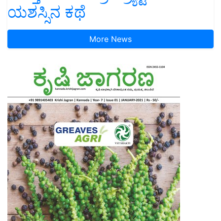
ಯಶಸ್ಸಿನ ಕಥೆ
More News