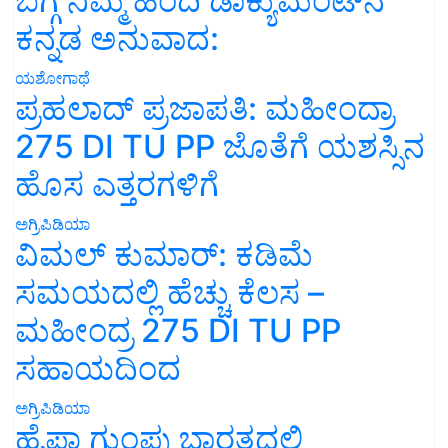
ಬಗ್ಗೆ ನಿಮ್ಮ ಹಿಂದಿ ಡಾಕ್ಯುಮೆಂಟ್‌ನ
ಕನ್ನಡ ಅನುವಾದ:
ಯಶೋಗಾಥೆ
ಪ್ರಹಲಾದ್ ಪ್ರಜಾಪತಿ: ಮಹೀಂದ್ರಾ
275 DI TU PP ಜೊತೆಗೆ ಯಶಸ್ಸಿನ
ಹೊಸ ಎತ್ತರಗಳಿಗೆ
ಅಗ್ರಿಪಿಡಿಯಾ
ವಿಮಲ್ ಕುಮಾರ್: ಕಡಿಮೆ
ಸಮಯದಲ್ಲಿ ಹೆಚ್ಚು ಕೆಲಸ –
ಮಹೀಂದ್ರ 275 DI TU PP
ಸಹಾಯದಿಂದ
ಅಗ್ರಿಪಿಡಿಯಾ
ಹೈಫಾ ಗುಂಪು ಭಾರತದಲ್ಲಿ