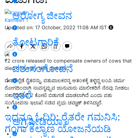
ಆರೋಗ್ಯ ಜೀವನ
Kalmesh T
Updated on: 17 October, 2022 11:08 AM IST
ತೋಟಗಾರಿಕೆ
₹2 crore released to compensate owners of cows that
ಪಶುಸಂಗೋಪನೆ
died of lumpy skin disease
ದೇಶದೆಲ್ಲೆಡೆ ರೈತರನ್ನು, ಪಶುಪಾಲಕರನ್ನ ಆತಂಕಕ್ಕೆ ತಳ್ಳಿದ್ದ ಲಂಪಿ ಚರ್ಮ
ರೋಗದಿಂದಾಗಿ ಸಾವನ್ನಪ್ಪುವ ಜಾನುವಾರು ಮಾಲೀಕರಿಗೆ ನೆರವು ನೀಡಲು
ಇತರೆ
ಸರ್ಕಾರದಿಂದ 2 ಕೋಟಿ ಬಿಡುಗಡೆ ಮಾಡಲಾಗಿದೆ ಎಂದು ಪಶು
ಸಂಗೋಪನಾ ಇಲಾಖೆ ಸಚಿವ ಪ್ರಭು ಚವ್ಹಾಣ್‌ ತಿಳಿಸಿದ್ದಾರೆ.
ಇದನ್ನೂ ಓದಿರಿ: ರೈತರೇ ಗಮನಿಸಿ:
ಅಗ್ರಿಪೀಡಿಯಾ
ಗಂಗಾ ಕಲ್ಯಾಣ ಯೋಜನೆಯಡಿ