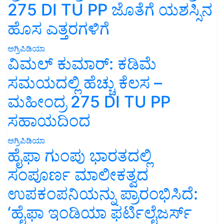
275 DI TU PP ಜೊತೆಗೆ ಯಶಸ್ಸಿನ
ಹೊಸ ಎತ್ತರಗಳಿಗೆ
ಅಗ್ರಿಪಿಡಿಯಾ
ವಿಮಲ್ ಕುಮಾರ್: ಕಡಿಮೆ
ಸಮಯದಲ್ಲಿ ಹೆಚ್ಚು ಕೆಲಸ –
ಮಹೀಂದ್ರ 275 DI TU PP
ಸಹಾಯದಿಂದ
ಅಗ್ರಿಪಿಡಿಯಾ
ಹೈಫಾ ಗುಂಪು ಭಾರತದಲ್ಲಿ
ಸಂಪೂರ್ಣ ಮಾಲೀಕತ್ವದ
ಉಪಕಂಪನಿಯನ್ನು ಪ್ರಾರಂಭಿಸಿದೆ:
‘ಹೈಫಾ ಇಂಡಿಯಾ ಫರ್ಟಿಲೈಜರ್ಸ್