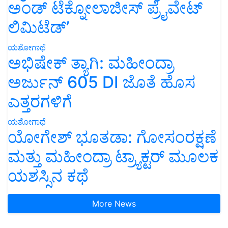
ಅಂಡ್ ಟೆಕ್ನೋಲಾಜೀಸ್ ಪ್ರೈವೇಟ್
ಲಿಮಿಟೆಡ್’
ಯಶೋಗಾಥೆ
ಅಭಿಷೇಕ್ ತ್ಯಾಗಿ: ಮಹೀಂದ್ರಾ
ಅರ್ಜುನ್ 605 DI ಜೊತೆ ಹೊಸ
ಎತ್ತರಗಳಿಗೆ
ಯಶೋಗಾಥೆ
ಯೋಗೇಶ್ ಭೂತಡಾ: ಗೋಸಂರಕ್ಷಣೆ
ಮತ್ತು ಮಹೀಂದ್ರಾ ಟ್ರ್ಯಾಕ್ಟರ್ ಮೂಲಕ
ಯಶಸ್ಸಿನ ಕಥೆ
More News