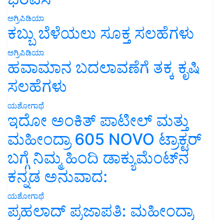
ಅಗ್ರಿಪಿಡಿಯಾ
ಕಬ್ಬು ಬೆಳೆಯಲು ಸೂಕ್ತ ಸಲಹೆಗಳು
ಅಗ್ರಿಪಿಡಿಯಾ
ಹವಾಮಾನ ಬದಲಾವಣೆಗೆ ತಕ್ಕ ಕೃಷಿ
ಸಲಹೆಗಳು
ಯಶೋಗಾಥೆ
ಇದೋ ಅಂಕಿತ್ ಪಾಟೀಲ್ ಮತ್ತು
ಮಹೀಂದ್ರಾ 605 NOVO ಟ್ರಾಕ್ಟರ್
ಬಗ್ಗೆ ನಿಮ್ಮ ಹಿಂದಿ ಡಾಕ್ಯುಮೆಂಟ್‌ನ
ಕನ್ನಡ ಅನುವಾದ:
ಯಶೋಗಾಥೆ
ಪ್ರಹಲಾದ್ ಪ್ರಜಾಪತಿ: ಮಹೀಂದ್ರಾ