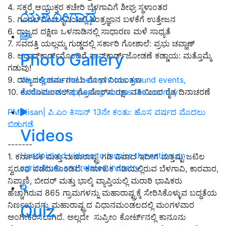
4.
ಸಕ್ಕರೆ ಆಯುಕ್ತ
ರ
ಕಚೇರಿ ಬೆಳಗಾವಿಗೆ ಶೀಘ್ರ ಸ್ಥಳಾಂತರ
ಯಶೋಗಾಥೆ
5.
ಗೂಗಲ್‌ನಿಂದ ಕೃಷಿಯಲ್ಲಿ ತಂತ್ರಜ್ಞಾನ ಬಳಕೆಗೆ ಉತ್ತೇಜನ
6. ರಾಜ್ಯದ ದಕ್ಷಿಣ ಒಳನಾಡಿನಲ್ಲಿ ಸಾಧಾರಣ ಮಳೆ ಸಾಧ್ಯತೆ
7. ಸವದತ್ತಿ ಯಲ್ಲಮ್ಮ ಗುಡ್ಡದಲ್ಲಿ ಸರ್ಕಾರಿ ಗೋಶಾಲೆ:
ಪ್ರಭು ಚವ್ಹಾಣ್
Photo Gallery
8.
ಆಧಾರ್‌ಕಾರ್ಡ್‌ನೊಂದಿಗೆ ಪಾನ್‌ಕಾರ್ಡ್‌ಜೋಡಣೆ ಕಡ್ಡಾಯ: ಮತ್ತೊಮ್ಮೆ
ಗಡುವು!
We capture the best photos around events,
9.
ರಾಜ್ಯದಲ್ಲಿ ಚರ್ಮಗಂಟು ರೋಗ ನಿಯಂತ್ರಣ
exhibitions happening across the country
10.
ಕೊರೊಮಂಡಲ್‌ನ ಗ್ರೊಮೊರ್‌ಸುರಕ್ಷಾ ವತಿಯಿಂದ ರೈತ ದಿನಾಚರಣೆ
PM Kisan| ಪಿ.ಎಂ ಕಿಸಾನ್‌ 13ನೇ ಕಂತು: ಹೊಸ ವರ್ಷದ ಮೊದಲು
ಬಿಡುಗಡೆ
Videos
-------
Handpicked videos to inspire the nation on
1.
ಕರ್ನಾಟಕ ಮತ್ತು ಮಹಾರಾಷ್ಟ್ರ ಗಡಿ ವಿವಾದ ಇದೀಗ ಮತ್ತಷ್ಟು ಜಟಿಲ
agriculture and related industry
ಸ್ವರೂಪ ಪಡೆದುಕೊಂಡಿದೆ. ಕರ್ನಾಟಕ
ಗಡಿಯಲ್ಲಿರುವ ಬೆಳಗಾವಿ, ಕಾರವಾರ,
ನಿಪ್ಪಾಣಿ, ಬೀದರ್‌ ಮತ್ತು ಭಾಲ್ಕಿ ವ್ಯಾಪ್ತಿಯಲ್ಲಿ
ಮರಾಠಿ ಭಾಷಿಕರು
ಹೆಚ್ಚಾಗಿರುವ
865
ಗ್ರಾಮಗಳನ್ನು ಮಹಾರಾಷ್ಟ್ರಕ್ಕೆ ಸೇರಿಸಿಕೊಳ್ಳುವ ಬದ್ಧತೆಯ
ನಿರ್ಣಯವನ್ನು ಮಹಾರಾಷ್ಟ್ರದ ವಿಧಾನಮಂಡಲದಲ್ಲಿ ಮಂಗಳವಾರ
Quiz
ಅಂಗೀಕರಿಸಲಾಗಿದೆ. ಅಲ್ಲದೇ ಸುಪ್ರೀಂ ಕೋರ್ಟ್‌ನಲ್ಲಿ ಕಾನೂನು