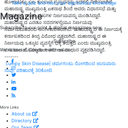
ಹೋರಾಟಕ್ಕೂ ಬಲ ತುಂಬುವ ಪ್ರಸ್ತಾವವನ್ನು ಇದರಲ್ಲಿ ಸೇರಿಸಲಾಗಿದೆ.
Take a quiz and test your agriculture knowledge
ಮಹಾರಾಷ್ಟ್ರ ಮುಖ್ಯಮಂತ್ರಿ ಏಕನಾಥ ಶಿಂದೆ ಅವರು ವಿಧಾನಸಭೆ ಮತ್ತು
Magazine
ಪರಿಷತ್ತಿನಲ್ಲಿ ಎರಡು ಪುಟಗಳ ನಿರ್ಣಯವನ್ನು ಮಂಡಿಸಿದ್ದಾರೆ.
ಮಹಾರಾಷ್ಟ್ರದ ಎರಡೂ
ಸದನಗಳಲ್ಲಿಯೂ ನಿರ್ಣಯವು
Subscribe to our print & digital magazines now
ಸರ್ವಾನುಮತದಿಂದ ಅಂಗೀಕಾರಿಸಲಾಗಿದೆ. ಮಹಾರಾಷ್ಟ್ರದ ಈ ನಿರ್ಣಯಕ್ಕೆ
ಕರ್ನಾಟಕದಿಂದ ತೀವ್ರ ವಿರೋಧ ವ್ಯಕ್ತವಾಗಿದೆ. ಮಹಾರಾಷ್ಟ್ರದ ಈ
Subscribe
ನಿರ್ಣಯವು ಒಕ್ಕೂಟ ವ್ಯವಸ್ಥೆಗೆ ಧಕ್ಕೆ ತರುತ್ತದೆ ಎಂದು ಮುಖ್ಯಮಂತ್ರಿ
We're social. Connect with us on:
ಬಸವರಾಜ ಬೊಮ್ಮಾಯಿ ಅವರು ಅಸಮಾಧಾನ ವ್ಯಕ್ತಪಡಿಸಿದ್ದಾರೆ.
-------
Lumpy Skin Disease| ಚರ್ಮಗಂಟು ರೋಗದಿಂದ ಜಾನುವಾರು
ಸಾವು: ಪರಿಹಾರಕ್ಕೆ 30ಕೋಟಿ
More Links
About us
Directory
Our Team