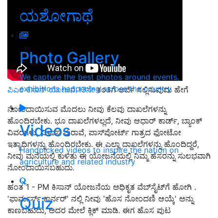
ಯಶೋಗಾಥೆ
Photo Gallery
We capture the best photos around events,
exhibitions happening across the country
ಪಿಎಂ ಕಿಸಾನ್ ಯೋಜನೆ 13ನೇ
ಕಂತಿಗೆ ಅರ್ಜಿ ಸಲ್ಲಿಸುವುದು ಹೇಗೆ
ನೋಂದಾಯಿಸುವ ಮೊದಲು ನೀವು ಕೆಲವು ದಾಖಲೆಗಳನ್ನು
ಹೊಂದಿರಬೇಕು. ಭೂ ದಾಖಲೆಗಳಲ್ಲದೆ, ನೀವು ಆಧಾರ್ ಕಾರ್ಡ್, ಬ್ಯಾಂಕ್
Videos
ವಿವರಗಳು, ವಿಳಾಸ ಪುರಾವೆ, ಪಾಸ್‌ಪೋರ್ಟ್ ಗಾತ್ರದ ಫೋಟೋ
ಇತ್ಯಾದಿಗಳನ್ನು ಹೊಂದಿರಬೇಕು. ಈ ಎಲ್ಲಾ ದಾಖಲೆಗಳನ್ನು ಹೊಂದಿದ್ದರೆ,
Handpicked videos to inspire the nation on
ನೀವು ಮನೆಯಲ್ಲಿ ಕುಳಿತು ಈ ಯೋಜನೆಯಲ್ಲಿ ನಿಮ್ಮ ಹೆಸರನ್ನು ಸುಲಭವಾಗಿ
agriculture and related industry
ನೋಂದಾಯಿಸಬಹುದು.
ಹಂತ 1 - PM ಕಿಸಾನ್ ಯೋಜನೆಯ ಅಧಿಕೃತ ವೆಬ್‌ಸೈಟ್‌ಗೆ ಹೋಗಿ .
'ಫಾರ್ಮರ್ಸ್ ಕಾರ್ನರ್' ನಲ್ಲಿ ನೀವು 'ಹೊಸ ನೋಂದಣಿ ಆಯ್ಕೆ' ಅನ್ನು
Quiz
ಕಾಣಬಹುದು, ಅದರ ಮೇಲೆ ಕ್ಲಿಕ್ ಮಾಡಿ. ಈಗ ಹೊಸ ಪುಟ