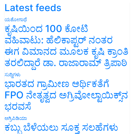
Latest feeds
ಯಶೋಗಾಥೆ
ಕೃಷಿಯಿಂದ 100 ಕೋಟಿ
ವಹಿವಾಟು: ಹೆಲಿಕಾಪ್ಟರ್ ನಂತರ
ಈಗ ವಿಮಾನದ ಮೂಲಕ ಕೃಷಿ ಕ್ರಾಂತಿ
ತರಲಿದ್ದಾರೆ ಡಾ. ರಾಜಾರಾಮ್ ತ್ರಿಪಾಠಿ
ಸುದ್ದಿಗಳು
ಭಾರತದ ಗ್ರಾಮೀಣ ಆರ್ಥಿಕತೆಗೆ
FPO ನೇತೃತ್ವದ ಅಗ್ರಿವೋಲ್ಟಾಯಿಕ್ಸ್‌ನ
ಭರವಸೆ
ಅಗ್ರಿಪಿಡಿಯಾ
ಕಬ್ಬು ಬೆಳೆಯಲು ಸೂಕ್ತ ಸಲಹೆಗಳು