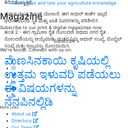
ತೆರೆದುಕೊಳ್ಳುತ್ತದೆ.
Take a quiz and test your agriculture knowledge
Magazine
ಪ್ರಧಾನ ಮಂತ್ರಿ ಕಿಸಾನ್ ಯೋಜನೆ: ಈಗ ಆಧಾರ್ ಕಾರ್ಡ್ ಇಲ್ಲದೆ
ಫಲಾನುಭವಿಯ ಸ್ಥಿತಿ ಮತ್ತು ಖಾತೆ ವಿವರಗಳನ್ನು ಪರಿಶೀಲಿಸಿ
Subscribe to our print & digital magazines now
ಹಂತ 2 - ಈಗ ಗ್ರಾಮೀಣ ರೈತ ನೋಂದಣಿ ಅಥವಾ ನಗರ ರೈತ
ನೋಂದಣಿಯನ್ನು ಆಯ್ಕೆಮಾಡಿ. ನಂತರ ನಿಮ್ಮ ಆಧಾರ್ ಸಂಖ್ಯೆ, ಮೊಬೈಲ್
Subscribe
ಸಂಖ್ಯೆ ಮತ್ತು ರಾಜ್ಯವನ್ನು ನೋಂದಾಯಿಸಿ.
We're social. Connect with us on:
ಮೆಣಸಿನಕಾಯಿ ಕೃಷಿಯಲ್ಲಿ
ಉತ್ತಮ ಇಳುವರಿ ಪಡೆಯಲು
ಈ ವಿಷಯಗಳನ್ನು
ನೆನಪಿನಲ್ಲಿಡಿ
More Links
About us
Directory
Our Team