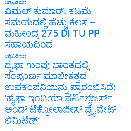
ಅಗ್ರಿಪಿಡಿಯಾ
ವಿಮಲ್ ಕುಮಾರ್: ಕಡಿಮೆ
ಸಮಯದಲ್ಲಿ ಹೆಚ್ಚು ಕೆಲಸ –
ಮಹೀಂದ್ರ 275 DI TU PP
ಸಹಾಯದಿಂದ
ಅಗ್ರಿಪಿಡಿಯಾ
ಹೈಫಾ ಗುಂಪು ಭಾರತದಲ್ಲಿ
ಸಂಪೂರ್ಣ ಮಾಲೀಕತ್ವದ
ಉಪಕಂಪನಿಯನ್ನು ಪ್ರಾರಂಭಿಸಿದೆ:
‘ಹೈಫಾ ಇಂಡಿಯಾ ಫರ್ಟಿಲೈಜರ್ಸ್
ಅಂಡ್ ಟೆಕ್ನೋಲಾಜೀಸ್ ಪ್ರೈವೇಟ್
ಲಿಮಿಟೆಡ್’