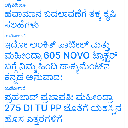
ಅಗ್ರಿಪಿಡಿಯಾ
ಹವಾಮಾನ ಬದಲಾವಣೆಗೆ ತಕ್ಕ ಕೃಷಿ
ಸಲಹೆಗಳು
ಯಶೋಗಾಥೆ
ಇದೋ ಅಂಕಿತ್ ಪಾಟೀಲ್ ಮತ್ತು
ಮಹೀಂದ್ರಾ 605 NOVO ಟ್ರಾಕ್ಟರ್
ಬಗ್ಗೆ ನಿಮ್ಮ ಹಿಂದಿ ಡಾಕ್ಯುಮೆಂಟ್‌ನ
ಕನ್ನಡ ಅನುವಾದ:
ಯಶೋಗಾಥೆ
ಪ್ರಹಲಾದ್ ಪ್ರಜಾಪತಿ: ಮಹೀಂದ್ರಾ
275 DI TU PP ಜೊತೆಗೆ ಯಶಸ್ಸಿನ
ಹೊಸ ಎತ್ತರಗಳಿಗೆ