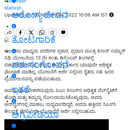
Maltesh
ಆರೋಗ್ಯ ಜೀವನ
Updated on: 26 November, 2022 10:06 AM IST
ತೋಟಗಾರಿಕೆ
ಹಲವಾರು ಮಾಧ್ಯಮ ವರದಿಗಳ ಪ್ರಕಾರ, ಪ್ರಧಾನ ಮಂತ್ರಿ ಕಿಸಾನ್ ಸಮ್ಮಾನ್
ನಿಧಿ ಯೋಜನೆಯ 13 ನೇ ಕಂತು ಡಿಸೆಂಬರ್ ತಿಂಗಳಲ್ಲಿ
ಪಶುಸಂಗೋಪನೆ
ಬಿಡುಗಡೆಯಾಗಲಿದೆ. ಆದರೆ, ಈ ಬಗ್ಗೆ ಸರ್ಕಾರ ಯಾವುದೇ ಅಧಿಕೃತ
ಘೋಷಣೆ ಮಾಡಿಲ್ಲ. ಯೋಜನೆಗೆ ಅರ್ಜಿ ಸಲ್ಲಿಸದ ರೈತರು ಸಹ ಇದರ
ಪ್ರಯೋಜನವನ್ನು ಪಡೆಯಬಹುದು.
ಇತರೆ
ಅವರು ಮಾಡಬೇಕಾಗಿರುವುದು ಪಿಎಂ ಕಿಸಾನ್‌ನ ಅಧಿಕೃತ ವೆಬ್‌ಸೈಟ್‌ಗೆ
ಹೋಗಿ ಮತ್ತು ತಮ್ಮನ್ನು ನೋಂದಾಯಿಸಿಕೊಳ್ಳುವುದು. ಅವರು
ಆನ್‌ಲೈನ್‌ನಲ್ಲಿ ಮಾಡಲು ಸಾಧ್ಯವಾಗದಿದ್ದರೆ, ಅವರು ಹತ್ತಿರದ ಸಿಎಸ್‌ಸಿ
ಕೇಂದ್ರಕ್ಕೆ ಭೇಟಿ ನೀಡಿ ಯೋಜನೆಗೆ ಅರ್ಜಿ ಸಲ್ಲಿಸಬಹುದು.
ಅಗ್ರಿಪೀಡಿಯಾ