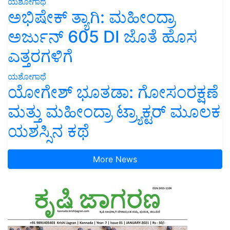
ಯಶೋಗಾಥೆ
ಅಭಿಷೇಕ್ ತ್ಯಾಗಿ: ಮಹೀಂದ್ರಾ
ಅರ್ಜುನ್ 605 DI ಜೊತೆ ಹೊಸ
ಎತ್ತರಗಳಿಗೆ
ಯಶೋಗಾಥೆ
ಯೋಗೇಶ್ ಭೂತಡಾ: ಗೋಸಂರಕ್ಷಣೆ
ಮತ್ತು ಮಹೀಂದ್ರಾ ಟ್ರ್ಯಾಕ್ಟರ್ ಮೂಲಕ
ಯಶಸ್ಸಿನ ಕಥೆ
More News