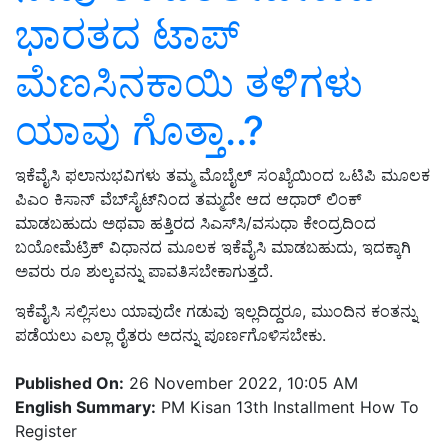
ಭಾರತದ ಟಾಪ್
ಮೆಣಸಿನಕಾಯಿ ತಳಿಗಳು
ಯಾವು ಗೊತ್ತಾ..?
ಇಕೆವೈಸಿ ಫಲಾನುಭವಿಗಳು ತಮ್ಮ ಮೊಬೈಲ್ ಸಂಖ್ಯೆಯಿಂದ ಒಟಿಪಿ ಮೂಲಕ
ಪಿಎಂ ಕಿಸಾನ್ ವೆಬ್‌ಸೈಟ್‌ನಿಂದ ತಮ್ಮದೇ ಆದ ಆಧಾರ್ ಲಿಂಕ್
ಮಾಡಬಹುದು ಅಥವಾ ಹತ್ತಿರದ ಸಿಎಸ್‌ಸಿ/ವಸುಧಾ ಕೇಂದ್ರದಿಂದ
ಬಯೋಮೆಟ್ರಿಕ್ ವಿಧಾನದ ಮೂಲಕ ಇಕೆವೈಸಿ ಮಾಡಬಹುದು, ಇದಕ್ಕಾಗಿ
ಅವರು ರೂ ಶುಲ್ಕವನ್ನು ಪಾವತಿಸಬೇಕಾಗುತ್ತದೆ.
ಇಕೆವೈಸಿ ಸಲ್ಲಿಸಲು ಯಾವುದೇ ಗಡುವು ಇಲ್ಲದಿದ್ದರೂ, ಮುಂದಿನ ಕಂತನ್ನು
ಪಡೆಯಲು ಎಲ್ಲಾ ರೈತರು ಅದನ್ನು ಪೂರ್ಣಗೊಳಿಸಬೇಕು.
Published On:
26 November 2022, 10:05 AM
English Summary:
PM Kisan 13th Installment How To
Register