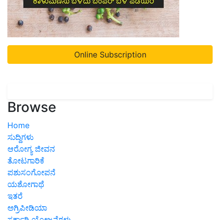
Online Subscription
Browse
Home
ಸುದ್ದಿಗಳು
ಆರೋಗ್ಯ ಜೀವನ
ತೋಟಗಾರಿಕೆ
ಪಶುಸಂಗೋಪನೆ
ಯಶೋಗಾಥೆ
ಇತರೆ
ಅಗ್ರಿಪೀಡಿಯಾ
ಸರ್ಕಾರಿ ಯೋಜನೆಗಳು