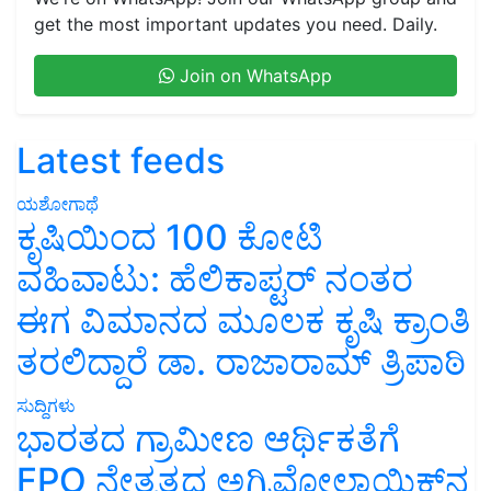
get the most important updates you need. Daily.
Join on WhatsApp
Latest feeds
ಯಶೋಗಾಥೆ
ಕೃಷಿಯಿಂದ 100 ಕೋಟಿ
ವಹಿವಾಟು: ಹೆಲಿಕಾಪ್ಟರ್ ನಂತರ
ಈಗ ವಿಮಾನದ ಮೂಲಕ ಕೃಷಿ ಕ್ರಾಂತಿ
ತರಲಿದ್ದಾರೆ ಡಾ. ರಾಜಾರಾಮ್ ತ್ರಿಪಾಠಿ
ಸುದ್ದಿಗಳು
ಭಾರತದ ಗ್ರಾಮೀಣ ಆರ್ಥಿಕತೆಗೆ
FPO ನೇತೃತ್ವದ ಅಗ್ರಿವೋಲ್ಟಾಯಿಕ್ಸ್‌ನ