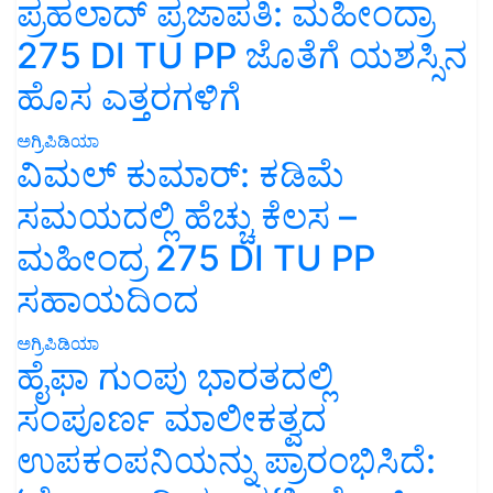
ಪ್ರಹಲಾದ್ ಪ್ರಜಾಪತಿ: ಮಹೀಂದ್ರಾ
275 DI TU PP ಜೊತೆಗೆ ಯಶಸ್ಸಿನ
ಹೊಸ ಎತ್ತರಗಳಿಗೆ
ಅಗ್ರಿಪಿಡಿಯಾ
ವಿಮಲ್ ಕುಮಾರ್: ಕಡಿಮೆ
ಸಮಯದಲ್ಲಿ ಹೆಚ್ಚು ಕೆಲಸ –
ಮಹೀಂದ್ರ 275 DI TU PP
ಸಹಾಯದಿಂದ
ಅಗ್ರಿಪಿಡಿಯಾ
ಹೈಫಾ ಗುಂಪು ಭಾರತದಲ್ಲಿ
ಸಂಪೂರ್ಣ ಮಾಲೀಕತ್ವದ
ಉಪಕಂಪನಿಯನ್ನು ಪ್ರಾರಂಭಿಸಿದೆ: