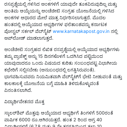
ರಸಪ್ರಶ್ನೆಯಲ್ಲಿ ಗಳಿಸಿದ ಅಂಕಗಳಿಗೆ ಯಾವುದೇ ತೂಕವಿರುವುದಿಲ್ಲ ಮತ್ತು
ಅಂತಿಮ ಆಯ್ಕೆಯನ್ನು ಅಂಚೆಚೀಟಿ ಸಂಗ್ರಹ ಯೋಜನೆಯಲ್ಲಿ ಗಳಿಸಿದ
ಅಂಕಗಳ ಆಧಾರದ ಮೇಲೆ ಮಾತ್ರ ನಿರ್ಧರಿಸಲಾಗುತ್ತದೆ. ಮೊದಲ
ಹಂತದಲ್ಲಿ ಆಯ್ಕೆಯಾದ ಅಭ್ಯರ್ಥಿಗಳ ಫಲಿತಾಂಶವನ್ನು ಕರ್ನಾಟಕ
ಪೋಸ್ಟಲ್ ಸರ್ಕಲ್ ವೆಬ್‌ಸೈಟ್
www.karnatakapost.gov.in
ನಲ್ಲಿ
ಅಪ್‌ಲೋಡ್ ಮಾಡಲಾಗುತ್ತದೆ.
ಅಂಚೆಚೀಟಿ ಸಂಗ್ರಹದ ಲಿಖಿತ ರಸಪ್ರಶ್ನೆಯಲ್ಲಿ ಆಯ್ಕೆಯಾದ ಅಭ್ಯರ್ಥಿಗಳು
ತಮ್ಮ ಪ್ರಾಜೆಕ್ಟ್ ಅನ್ನು 15 ದಿನಗಳೊಳಗೆ ಒದಗಿಸಿದ ಪಟ್ಟಿಯಿಂದ
ಯಾವುದಾದರೂ ಒಂದು ವಿಷಯದ ಕುರಿತು ಸಂಬಂಧಪಟ್ಟ ವಿಭಾಗೀಯ
ಕಛೇರಿಗೆ ಸಲ್ಲಿಸಬೇಕು (ಅನುಬಂಧದಲ್ಲಿ ಲಗತ್ತಿಸಿರುವಂತೆ).
ಭಾಗವಹಿಸುವವರು ನಿಯಮಿತವಾಗಿ ವೆಬ್‌ಸೈಟ್‌ಗೆ ಭೇಟಿ ನೀಡುವಂತೆ ಮತ್ತು
ಕಾಲಕಾಲಕ್ಕೆ ಯೋಜನೆಯ ಬಗ್ಗೆ ಮಾಹಿತಿ ತಿಳಿದುಕೊಳ್ಳುವಂತೆ
ವಿನಂತಿಸಲಾಗಿದೆ.
ವಿದ್ಯಾರ್ಥಿವೇತನದ ಮೊತ್ತ
ಸ್ಕಾಲರ್‌ಶಿಪ್ ಮೊತ್ತವು ಆಯ್ಕೆಯಾದ ಅಭ್ಯರ್ಥಿಗೆ ತಿಂಗಳಿಗೆ 500ರಂತೆ
ವಾರ್ಷಿಕ 6000 ರೂ.ಆಗಿರಯತ್ತದೆ. ಹಂತ 2 ರಿಂದ ಅಗ್ರ 40
ವಿದ್ಯಾರ್ಥಿಗಳಿಗೆ (6,7.8 ಮತ್ತು 9 ನೇ ತರಗತಿಯಿಂದ ತಲಾ 10