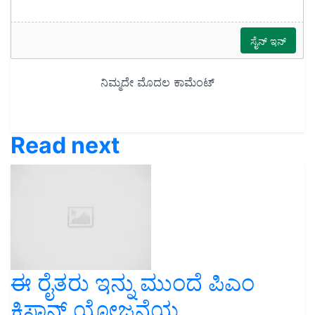
Read next
ಈ ರೈತರು ಇನ್ನು ಮುಂದೆ ಪಿಎಂ
ಕಿಸಾನ್ ಯೋಜನೆಯ