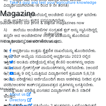
Take a quiz and test your agriculture knowledge
ವಿದ್ಯಾರ್ಥಿಯಾಗಿರಬೇಕು (6 ರಿಂದ 9 ನೇ ತರಗತಿ)
Magazine
ಬಿ) ಸಂಬಂಧಪಟ್ಟ ಶಾಲೆಯಲ್ಲಿ ಅಂಚೆಚೀಟಿ ಸಂಗ್ರಹ ಕ್ಲಬ್ ಇರಬೇಕು
ಮತ್ತು ಅಭ್ಯರ್ಥಿಯು ಕ್ಲಬ್‌ನ ಸದಸ್ಯರಾಗಿರಬೇಕು.
Subscribe to our print & digital magazines now
ಸಿ) ಶಾಲೆಯು ಅಂಚೆಚೀಟಿಗಳ ಸಂಗ್ರಹಣೆ ಕ್ಲಬ್ ಅನ್ನು ಸ್ಥಾಪಿಸದಿದ್ದಲ್ಲಿ
Subscribe
ತನ್ನದೇ ಆದ ಅಂಚೆಚೀಟಿಗಳ ಸಂಗ್ರಹ ಖಾತೆಯನ್ನು ಹೊಂದಿರುವ
We're social. Connect with us on:
ವಿದ್ಯಾರ್ಥಿಯನ್ನು ಸಹ ಪರಿಗಣಿಸಲಾಗುವುದು.
ಡಿ) ಅಭ್ಯರ್ಥಿಯು ಉತ್ತಮ ಶೈಕ್ಷಣಿಕ ದಾಖಲೆಯನ್ನು ಹೊಂದಿರಬೇಕು.
ಸ್ಕಾಲರ್‌ಶಿಪ್ ಆಯ್ಕೆಯ ಸಮಯದಲ್ಲಿ ಅಭ್ಯರ್ಥಿಯು 2023 ರಲ್ಲಿನ
ಇತ್ತೀಚಿನ ಅಂತಿಮ ಪರೀಕ್ಷೆಯಲ್ಲಿ ಕನಿಷ್ಠ ಶೇ.60 ಅಂಕಗಳನ್ನು ಅಥವಾ
ಸಮಾನವಾದ ಗ್ರೇಡ್/ಗ್ರೇಡ್ ಪಾಯಿಂಟ್‌ಗಳನ್ನು ಗಳಿಸಿರಬೇಕು. (ಅಂದರೆ
6,7,8 ಮತ್ತು 9 ರಲ್ಲಿ ಓದುತ್ತಿರುವ ವಿದ್ಯಾರ್ಥಿಗಳಿಗೆ ಕ್ರಮವಾಗಿ 5,6,7,8
ಅಂತಿಮ ಪರೀಕ್ಷೆಗಳು) ಅರ್ಜಿಯೊಂದಿಗೆ ಶಾಲಾ ಆಡಳಿತವು ನೀಡಿದ ಪ್ರಗತಿ
ವರದಿ/ಅಂಕಗಳ ಕಾರ್ಡ್/ಪ್ರಮಾಣಪತ್ರದ ಪ್ರತಿಗಳನ್ನು ಲಗತ್ತಿಸಬೇಕು.
More Links
ಪರಿಶಿಷ್ಟ ಜಾತಿ/ ಪರಿಶಿಷ್ಟ ಪಂಗಡದ ವಿದ್ಯಾರ್ಥಿಗಳಿಗೆ ಶೇ.5 ಸಡಿಲಿಕೆ
About us
ಇರುತ್ತದೆ.
Directory
Our Team
ಆಯ್ಕೆ ಪ್ರಕ್ರಿಯೆ
ಆಯ್ಕೆ ಪ್ರಕ್ರಿಯೆಯು 2 ಹಂತಗಳನ್ನು ಒಳಗೊಂಡಿರುತ್ತದೆ,