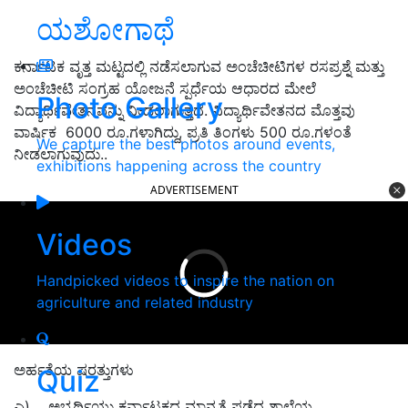
ಯಶೋಗಾಥೆ
ಕರ್ನಾಟಕ ವೃತ್ತ ಮಟ್ಟದಲ್ಲಿ ನಡೆಸಲಾಗುವ ಅಂಚೆಚೀಟಿಗಳ ರಸಪ್ರಶ್ನೆ ಮತ್ತು
ಅಂಚೆಚೀಟಿ ಸಂಗ್ರಹ ಯೋಜನೆ ಸ್ಪರ್ಧೆಯ ಆಧಾರದ ಮೇಲೆ
Photo Gallery
ವಿದ್ಯಾರ್ಥಿವೇತನವನ್ನು ನೀಡಲಾಗುತ್ತದೆ. ವಿದ್ಯಾರ್ಥಿವೇತನದ ಮೊತ್ತವು
ವಾರ್ಷಿಕ 6000 ರೂ.ಗಳಾಗಿದ್ದು, ಪ್ರತಿ ತಿಂಗಳು 500 ರೂ.ಗಳಂತೆ
We capture the best photos around events,
ನೀಡಲಾಗುವುದು..
exhibitions happening across the country
ADVERTISEMENT
Videos
Handpicked videos to inspire the nation on
agriculture and related industry
ಅರ್ಹತೆಯ ಷರತ್ತುಗಳು
Quiz
ಎ) ಅಭ್ಯರ್ಥಿಯು ಕರ್ನಾಟಕದ ಮಾನ್ಯತೆ ಪಡೆದ ಶಾಲೆಯ