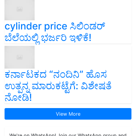
cylinder price ಸಿಲಿಂಡರ್‌
ಬೆಲೆಯಲ್ಲಿ ಭರ್ಜರಿ ಇಳಿಕೆ!
ಕರ್ನಾಟಕದ “ನಂದಿನಿ” ಹೊಸ
ಉತ್ಪನ್ನ ಮಾರುಕಟ್ಟೆಗೆ: ವಿಶೇಷತೆ
ನೋಡಿ!
View More
We're on WhatsApp! Join our WhatsApp group and