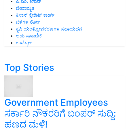
ಪಿ.ಎಂ. ಕಿಸಾನ್
ಜೀವಾಮೃತ
ಕಿಸಾನ್ ಕ್ರೇಡಿಟ್ ಕಾರ್ಡ್
ಬೆಳೆಗಳ ರೋಗ
ಕೃಷಿ ಯಂತ್ರೋಪಕರಣಗಳ ಸಹಾಯಧನ
ಆಡು ಸಾಕಾಣಿಕೆ
ಉದ್ಯೋಗ
Top Stories
Government Employees
ಸರ್ಕಾರಿ ನೌಕರರಿಗೆ ಬಂಪರ್‌ ಸುದ್ದಿ:
ಹಣದ ಮಳೆ!