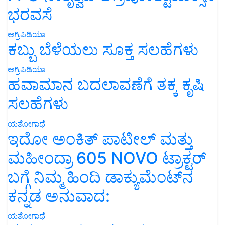
ಭರವಸೆ
ಅಗ್ರಿಪಿಡಿಯಾ
ಕಬ್ಬು ಬೆಳೆಯಲು ಸೂಕ್ತ ಸಲಹೆಗಳು
ಅಗ್ರಿಪಿಡಿಯಾ
ಹವಾಮಾನ ಬದಲಾವಣೆಗೆ ತಕ್ಕ ಕೃಷಿ
ಸಲಹೆಗಳು
ಯಶೋಗಾಥೆ
ಇದೋ ಅಂಕಿತ್ ಪಾಟೀಲ್ ಮತ್ತು
ಮಹೀಂದ್ರಾ 605 NOVO ಟ್ರಾಕ್ಟರ್
ಬಗ್ಗೆ ನಿಮ್ಮ ಹಿಂದಿ ಡಾಕ್ಯುಮೆಂಟ್‌ನ
ಕನ್ನಡ ಅನುವಾದ:
ಯಶೋಗಾಥೆ