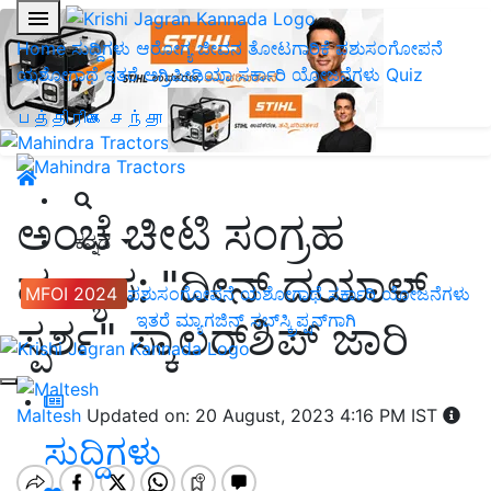
Home
ಸುದ್ದಿಗಳು
ಆರೋಗ್ಯ ಜೀವನ
ತೋಟಗಾರಿಕೆ
ಪಶುಸಂಗೋಪನೆ
ಯಶೋಗಾಥೆ
ಇತರೆ
ಅಗ್ರಿಪೀಡಿಯಾ
ಸರ್ಕಾರಿ ಯೋಜನೆಗಳು
Quiz
பத்திரிகை சந்தா
ಅಂಚೆ ಚೀಟಿ ಸಂಗ್ರಹ
ಕನ್ನಡ
ಹವ್ಯಾಸ: "ದೀನ್ ದಯಾಳ್
MFOI 2024
ಪಶುಸಂಗೋಪನೆ
ಯಶೋಗಾಥೆ
ಸರ್ಕಾರಿ ಯೋಜನೆಗಳು
ಇತರೆ
ಮ್ಯಾಗಜಿನ್‌ ಸಬ್‌ಸ್ಕ್ರಿಪ್ಷನ್‌ಗಾಗಿ
ಸ್ಪರ್ಶ" ಸ್ಕಾಲರ್‌ಶಿಪ್‌ ಜಾರಿ
Maltesh
Updated on: 20 August, 2023 4:16 PM IST
ಸುದ್ದಿಗಳು