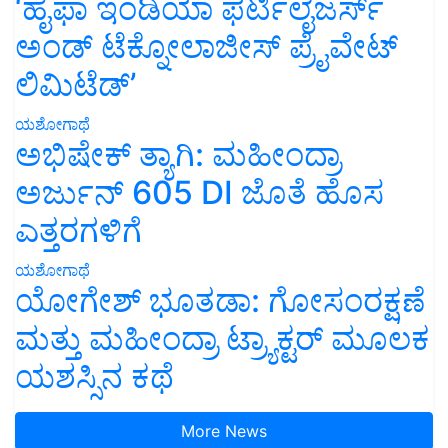
‘ಹೈಫಾ ಇಂಡಿಯಾ ಫರ್ಟಿಲೈಜರ್ಸ್
ಅಂಡ್ ಟೆಕ್ನೋಲಾಜೀಸ್ ಪ್ರೈವೇಟ್
ಲಿಮಿಟೆಡ್’
ಯಶೋಗಾಥೆ
ಅಭಿಷೇಕ್ ತ್ಯಾಗಿ: ಮಹೀಂದ್ರಾ
ಅರ್ಜುನ್ 605 DI ಜೊತೆ ಹೊಸ
ಎತ್ತರಗಳಿಗೆ
ಯಶೋಗಾಥೆ
ಯೋಗೇಶ್ ಭೂತಡಾ: ಗೋಸಂರಕ್ಷಣೆ
ಮತ್ತು ಮಹೀಂದ್ರಾ ಟ್ರ್ಯಾಕ್ಟರ್ ಮೂಲಕ
ಯಶಸ್ಸಿನ ಕಥೆ
More News