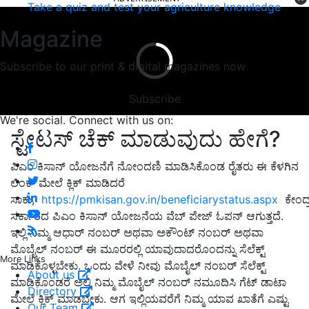
Take a quiz and test your agriculture knowledge
Magazine
Subscribe to our print & digital magazines now
Subscribe
We're social. Connect with us on:
ಸ್ಟೇಟಸ್ ಚೆಕ್ ಮಾಡುವುದು ಹೇಗೆ?
ಪಿಎಂ ಕಿಸಾನ್ ಯೋಜನೆಗೆ ನೋಂದಣಿ ಮಾಡಿಸಿಕೊಂಡ ರೈತರು ಈ ಕೆಳಗಿನ
ಲಿಂಕ್ ಮೇಲೆ ಕ್ಲಿಕ್ ಮಾಡಿದರೆ
ಸಾಕು,
https://pmkisan.gov.in/beneficiarystatus.aspx
ಕೇಂದ್
ಸರ್ಕಾರದ ಪಿಎಂ ಕಿಸಾನ್ ಯೋಜನೆಯ ವೆಬ್ ಪೇಜ್ ಓಪನ್ ಆಗುತ್ತದೆ.
ಇಲ್ಲಿ ನಿಮ್ಮ ಆಧಾರ್ ನಂಬರ್ ಅಥವಾ ಅಕೌಂಟ್ ನಂಬರ್ ಅಥವಾ
ಮೊಬೈಲ್ ನಂಬರ್ ಈ ಮೂರರಲ್ಲಿ ಯಾವುದಾದರೊಂದನ್ನು ಸೆಲೆಕ್ಟ್
More Links
ಮಾಡಿಕೊಳ್ಳಬೇಕು. ಒಂದು ವೇಳೆ ನೀವು ಮೊಬೈಲ್ ನಂಬರ್ ಸೆಲೆಕ್ಟ್
About us
ಮಾಡಿಕೊಂಡರೆ ಅಲ್ಲಿ ನಿಮ್ಮ ಮೊಬೈಲ್ ನಂಬರ್ ನಮೂದಿಸಿ ಗೆಟ್ ಡಾಟಾ
Directory
ಮೇಲೆ ಕ್ಲಿಕ್ ಮಾಡಬೇಕು. ಆಗ ಇಲ್ಲಿಯವರೆಗೆ ನಿಮ್ಮ ಯಾವ ಖಾತೆಗೆ ಎಷ್ಟು
Our Team