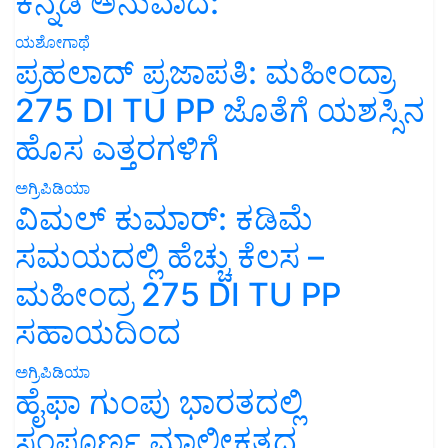
ಕನ್ನಡ ಅನುವಾದ:
ಯಶೋಗಾಥೆ
ಪ್ರಹಲಾದ್ ಪ್ರಜಾಪತಿ: ಮಹೀಂದ್ರಾ
275 DI TU PP ಜೊತೆಗೆ ಯಶಸ್ಸಿನ
ಹೊಸ ಎತ್ತರಗಳಿಗೆ
ಅಗ್ರಿಪಿಡಿಯಾ
ವಿಮಲ್ ಕುಮಾರ್: ಕಡಿಮೆ
ಸಮಯದಲ್ಲಿ ಹೆಚ್ಚು ಕೆಲಸ –
ಮಹೀಂದ್ರ 275 DI TU PP
ಸಹಾಯದಿಂದ
ಅಗ್ರಿಪಿಡಿಯಾ
ಹೈಫಾ ಗುಂಪು ಭಾರತದಲ್ಲಿ
ಸಂಪೂರ್ಣ ಮಾಲೀಕತ್ವದ