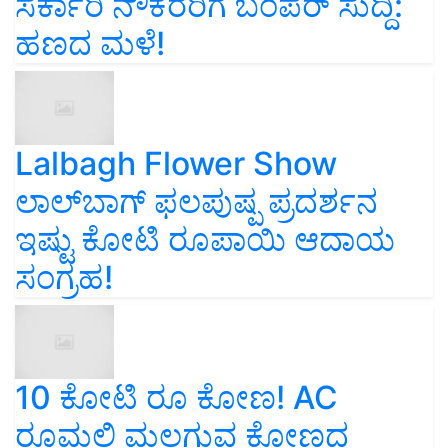
ಸರ್ಕಾರಿ ನೌಕರರಿಗೆ ಬಂಪರ್‌ ಸುದ್ದಿ:
ಹಣದ ಮಳೆ!
Lalbagh Flower Show
ಲಾಲ್‌ಬಾಗ್ ಫಲಪುಷ್ಪ ಪ್ರದರ್ಶನ
ಇಷ್ಟು ಕೋಟಿ ರೂಪಾಯಿ ಆದಾಯ
ಸಂಗ್ರಹ!
10 ಕೋಟಿ ರೂ ಕೋಣ! AC
ರೂಮಲ್ಲಿ ಮಲಗುವ ಕೋಣದ