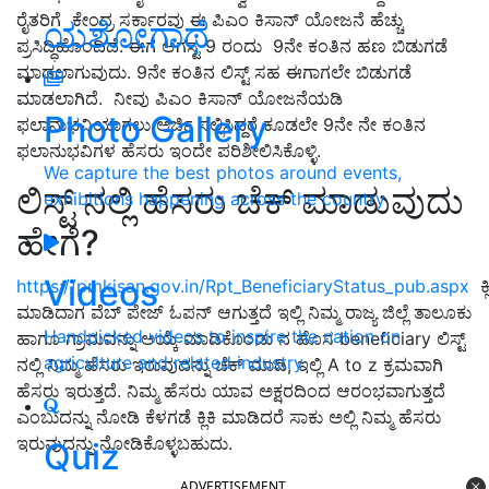
ರೈತರಿಗೆ ಕೇಂದ್ರ ಸರ್ಕಾರವು ಈ ಪಿಎಂ ಕಿಸಾನ್ ಯೋಜನೆ ಹೆಚ್ಚು
ಯಶೋಗಾಥೆ
ಪ್ರಸಿದ್ಧಿಹೊಂದಿದೆ. ಈಗ ಆಗಸ್ಟ 9 ರಂದು 9ನೇ ಕಂತಿನ ಹಣ ಬಿಡುಗಡೆ
ಮಾಡಲಾಗುವುದು. 9ನೇ ಕಂತಿನ ಲಿಸ್ಟ್ ಸಹ ಈಗಾಗಲೇ ಬಿಡುಗಡೆ
ಮಾಡಲಾಗಿದೆ. ನೀವು ಪಿಎಂ ಕಿಸಾನ್ ಯೋಜನೆಯಡಿ
Photo Gallery
ಫಲಾನುಭವಿಯಾಗಲು ಅರ್ಜಿ ಸಲ್ಲಿಸಿದ್ದರೆ ಕೂಡಲೇ 9ನೇ ನೇ ಕಂತಿನ
ಫಲಾನುಭವಿಗಳ ಹೆಸರು ಇಂದೇ ಪರಿಶೀಲಿಸಿಕೊಳ್ಳಿ.
We capture the best photos around events,
ಲಿಸ್ಟ್ ನಲ್ಲಿ ಹೆಸರು ಚೆಕ್ ಮಾಡುವುದು
exhibitions happening across the country
ಹೇಗೆ?
Videos
https://pmkisan.gov.in/Rpt_BeneficiaryStatus_pub.aspx
ಕ್ಲ
ಮಾಡಿದಾಗ ವೆಬ್ ಪೇಜ್ ಓಪನ್ ಆಗುತ್ತದೆ ಇಲ್ಲಿ ನಿಮ್ಮ ರಾಜ್ಯ ಜಿಲ್ಲೆ ತಾಲೂಕು
Handpicked videos to inspire the nation on
ಹಾಗೂ ಗ್ರಾಮವನ್ನು ಆಯ್ಕೆ ಮಾಡಿಕೊಂಡು ನ ಹೊಸ beneficiary ಲಿಸ್ಟ್
agriculture and related industry
ನಲ್ಲಿ ನಿಮ್ಮ ಹೆಸರು ಇರುವುದನ್ನು ಚೆಕ್ ಮಾಡಿ, ಇಲ್ಲಿ A to z ಕ್ರಮವಾಗಿ
ಹೆಸರು ಇರುತ್ತದೆ. ನಿಮ್ಮ ಹೆಸರು ಯಾವ ಅಕ್ಷರದಿಂದ ಆರಂಭವಾಗುತ್ತದೆ
ಎಂಬುದನ್ನು ನೋಡಿ ಕೆಳಗಡೆ ಕ್ಲಿಕಿ ಮಾಡಿದರೆ ಸಾಕು ಅಲ್ಲಿ ನಿಮ್ಮ ಹೆಸರು
ಇರುವುದನ್ನು ನೋಡಿಕೊಳ್ಳಬಹುದು.
Quiz
ADVERTISEMENT