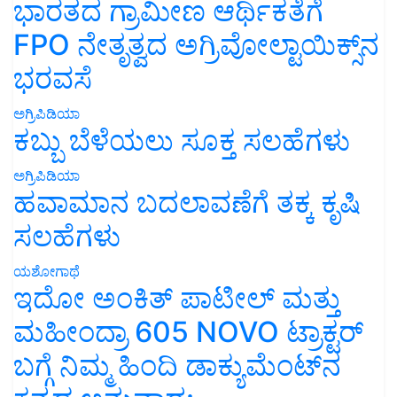
ಭಾರತದ ಗ್ರಾಮೀಣ ಆರ್ಥಿಕತೆಗೆ
FPO ನೇತೃತ್ವದ ಅಗ್ರಿವೋಲ್ಟಾಯಿಕ್ಸ್‌ನ
ಭರವಸೆ
ಅಗ್ರಿಪಿಡಿಯಾ
ಕಬ್ಬು ಬೆಳೆಯಲು ಸೂಕ್ತ ಸಲಹೆಗಳು
ಅಗ್ರಿಪಿಡಿಯಾ
ಹವಾಮಾನ ಬದಲಾವಣೆಗೆ ತಕ್ಕ ಕೃಷಿ
ಸಲಹೆಗಳು
ಯಶೋಗಾಥೆ
ಇದೋ ಅಂಕಿತ್ ಪಾಟೀಲ್ ಮತ್ತು
ಮಹೀಂದ್ರಾ 605 NOVO ಟ್ರಾಕ್ಟರ್
ಬಗ್ಗೆ ನಿಮ್ಮ ಹಿಂದಿ ಡಾಕ್ಯುಮೆಂಟ್‌ನ