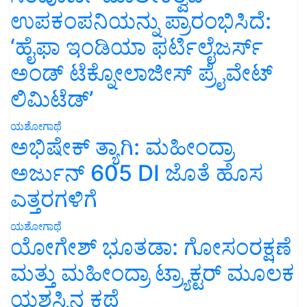
ಉಪಕಂಪನಿಯನ್ನು ಪ್ರಾರಂಭಿಸಿದೆ:
‘ಹೈಫಾ ಇಂಡಿಯಾ ಫರ್ಟಿಲೈಜರ್ಸ್
ಅಂಡ್ ಟೆಕ್ನೋಲಾಜೀಸ್ ಪ್ರೈವೇಟ್
ಲಿಮಿಟೆಡ್’
ಯಶೋಗಾಥೆ
ಅಭಿಷೇಕ್ ತ್ಯಾಗಿ: ಮಹೀಂದ್ರಾ
ಅರ್ಜುನ್ 605 DI ಜೊತೆ ಹೊಸ
ಎತ್ತರಗಳಿಗೆ
ಯಶೋಗಾಥೆ
ಯೋಗೇಶ್ ಭೂತಡಾ: ಗೋಸಂರಕ್ಷಣೆ
ಮತ್ತು ಮಹೀಂದ್ರಾ ಟ್ರ್ಯಾಕ್ಟರ್ ಮೂಲಕ
ಯಶಸ್ಸಿನ ಕಥೆ