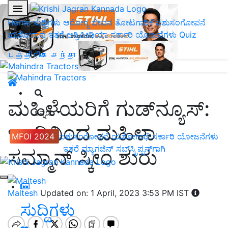
Home
ಸುದ್ದಿಗಳು
ಆರೋಗ್ಯ ಜೀವನ
ತೋಟಗಾರಿಕೆ
ಪಶುಸಂಗೋಪನೆ
ಯಶೋಗಾಥೆ
ಇತರೆ
ಅಗ್ರಿಪೀಡಿಯಾ
ಸರ್ಕಾರಿ ಯೋಜನೆಗಳು
Quiz
பத்திரிகை சந்தா
ಮಹಿಳೆಯರಿಗೆ ಗುಡ್‌ನ್ಯೂಸ್‌:
ಕನ್ನಡ
ಇಂದಿನಿಂದ ಮಹಿಳಾ
MFOI 2024
ಪಶುಸಂಗೋಪನೆ
ಯಶೋಗಾಥೆ
ಸರ್ಕಾರಿ ಯೋಜನೆಗಳು
ಇತರೆ
ಮ್ಯಾಗಜಿನ್‌ ಸಬ್‌ಸ್ಕ್ರಿಪ್ಷನ್‌ಗಾಗಿ
ಸಮ್ಮಾನ್‌ ಸ್ಕೀಂ ಶುರು
Maltesh
Updated on: 1 April, 2023 3:53 PM IST
ಸುದ್ದಿಗಳು