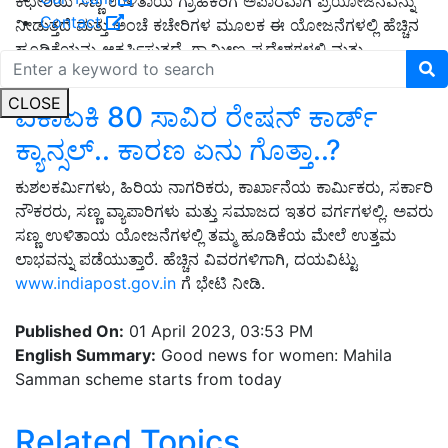
ಕಛೇರಿಯ ಸಣ್ಣ ಉಳಿತಾಯ ಗ್ರಾಹಕರಿಗೆ ಅಪಾರವಾಗಿ ಪ್ರಯೋಜನವನ್ನು
Contact
ನೀಡುತ್ತದೆ ಮತ್ತು ಅಂಚೆ ಕಚೇರಿಗಳ ಮೂಲಕ ಈ ಯೋಜನೆಗಳಲ್ಲಿ ಹೆಚ್ಚಿನ
ಹೂಡಿಕೆಯನ್ನು ಆಕರ್ಷಿಸುತ್ತದೆ. ಗ್ರಾಮೀಣ ಪ್ರದೇಶಗಳಲ್ಲಿ ಮತ್ತು
ಹುಡುಗಿಯರು, ಮಹಿಳೆಯರು, ರೈತರು,
CLOSE
ಏಕಾಏಕಿ 80 ಸಾವಿರ ರೇಷನ್‌ ಕಾರ್ಡ್‌
ಕ್ಯಾನ್ಸಲ್‌.. ಕಾರಣ ಏನು ಗೊತ್ತಾ..?
ಕುಶಲಕರ್ಮಿಗಳು, ಹಿರಿಯ ನಾಗರಿಕರು, ಕಾರ್ಖಾನೆಯ ಕಾರ್ಮಿಕರು, ಸರ್ಕಾರಿ
ನೌಕರರು, ಸಣ್ಣ ವ್ಯಾಪಾರಿಗಳು ಮತ್ತು ಸಮಾಜದ ಇತರ ವರ್ಗಗಳಲ್ಲಿ. ಅವರು
ಸಣ್ಣ ಉಳಿತಾಯ ಯೋಜನೆಗಳಲ್ಲಿ ತಮ್ಮ ಹೂಡಿಕೆಯ ಮೇಲೆ ಉತ್ತಮ
ಲಾಭವನ್ನು ಪಡೆಯುತ್ತಾರೆ. ಹೆಚ್ಚಿನ ವಿವರಗಳಿಗಾಗಿ, ದಯವಿಟ್ಟು
www.indiapost.gov.in
ಗೆ ಭೇಟಿ ನೀಡಿ.
Published On:
01 April 2023, 03:53 PM
English Summary:
Good news for women: Mahila
Samman scheme starts from today
Related Topics