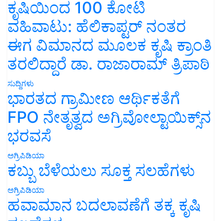
ಕೃಷಿಯಿಂದ 100 ಕೋಟಿ
ವಹಿವಾಟು: ಹೆಲಿಕಾಪ್ಟರ್ ನಂತರ
ಈಗ ವಿಮಾನದ ಮೂಲಕ ಕೃಷಿ ಕ್ರಾಂತಿ
ತರಲಿದ್ದಾರೆ ಡಾ. ರಾಜಾರಾಮ್ ತ್ರಿಪಾಠಿ
ಸುದ್ದಿಗಳು
ಭಾರತದ ಗ್ರಾಮೀಣ ಆರ್ಥಿಕತೆಗೆ
FPO ನೇತೃತ್ವದ ಅಗ್ರಿವೋಲ್ಟಾಯಿಕ್ಸ್‌ನ
ಭರವಸೆ
ಅಗ್ರಿಪಿಡಿಯಾ
ಕಬ್ಬು ಬೆಳೆಯಲು ಸೂಕ್ತ ಸಲಹೆಗಳು
ಅಗ್ರಿಪಿಡಿಯಾ
ಹವಾಮಾನ ಬದಲಾವಣೆಗೆ ತಕ್ಕ ಕೃಷಿ