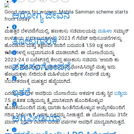
Good news for women: Mahila Samman scheme starts
ಆರೋಗ್ಯ ಜೀವನ
from today
ಮಹತ್ತರ ಬೆಳವಣಿಗೆಯಲ್ಲಿ,
ಹಣಕಾಸು ಸಚಿವಾಲಯವು
ಮಹಿಳಾ
ಸಮ್ಮಾನ್
ತೋಟಗಾರಿಕೆ
ಉಳಿತಾಯ ಪ್ರಮಾಣಪತ್ರಗಳು
,
2023 ಗೆ ಗೆಜೆಟ್ ಅಧಿಸೂಚನೆಗಳನ್ನು
ಹೊರಡಿಸಿದೆ ಮತ್ತು ತಕ್ಷಣವೇ ಜಾರಿಗೆ ಬರುವಂತೆ 1.59 ಲಕ್ಷ ಅಂಚೆ
ಕಚೇರಿಗಳಲ್ಲಿ ಲಭ್ಯವಾಗುವಂತೆ ಮಾಡಲಾಗಿದೆ. ಈ ಯೋಜನೆಯನ್ನು
2023-24 ರ ಬಜೆಟ್‌ನಲ್ಲಿ ಕೇಂದ್ರ ಹಣಕಾಸು ಸಚಿವರು
'
ಆಜಾದಿ ಕಾ
ಪಶುಸಂಗೋಪನೆ
ಅಮೃತ್ ಮಹೋತ್ಸವ
'
ಸ್ಮರಣಾರ್ಥವಾಗಿ ಘೋಷಿಸಿದ್ದಾರೆ ಮತ್ತು ಇದು
ಹೆಣ್ಣುಮಕ್ಕಳು ಸೇರಿದಂತೆ ಮಹಿಳೆಯರ ಆರ್ಥಿಕ ಸೇರ್ಪಡೆ ಮತ್ತು
ಸಬಲೀಕರಣಕ್ಕೆ ಮಹತ್ವದ ಹೆಜ್ಜೆಯಾಗಿದೆ.
ಇತರೆ
ಎರಡು ವರ್ಷಗಳ ಅವಧಿಯ ಯೋಜನೆಯು ಆಕರ್ಷಕ ಮತ್ತು ಸ್ಥಿರ
ಬಡ್ಡಿಯ
7.5 ಪ್ರತಿಶತ ಬಡ್ಡಿಯನ್ನು ತ್ರೈಮಾಸಿಕವಾಗಿ ಹೊಂದಿಕೊಳ್ಳುವ
ಹೂಡಿಕೆಯೊಂದಿಗೆ ಮತ್ತು ಭಾಗಶಃ ಹಿಂತೆಗೆದುಕೊಳ್ಳುವ ಆಯ್ಕೆಗಳೊಂದಿಗೆ
ಗರಿಷ್ಠ ಸೀಲಿಂಗ್ ₹
ಎರಡು ಲಕ್ಷವನ್ನು ನೀಡುತ್ತದೆ. ಈ ಯೋಜನೆಯು 31ನೇ
ಅಗ್ರಿಪೀಡಿಯಾ
ಮಾರ್ಚ್ 2025 ರವರೆಗೆ ಎರಡು ವರ್ಷಗಳ ಅವಧಿಗೆ ಮಾನ್ಯವಾಗಿರುತ್ತದೆ.