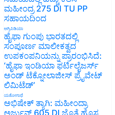
ಮಹೀಂದ್ರ 275 DI TU PP
ಸಹಾಯದಿಂದ
ಅಗ್ರಿಪಿಡಿಯಾ
ಹೈಫಾ ಗುಂಪು ಭಾರತದಲ್ಲಿ
ಸಂಪೂರ್ಣ ಮಾಲೀಕತ್ವದ
ಉಪಕಂಪನಿಯನ್ನು ಪ್ರಾರಂಭಿಸಿದೆ:
‘ಹೈಫಾ ಇಂಡಿಯಾ ಫರ್ಟಿಲೈಜರ್ಸ್
ಅಂಡ್ ಟೆಕ್ನೋಲಾಜೀಸ್ ಪ್ರೈವೇಟ್
ಲಿಮಿಟೆಡ್’
ಯಶೋಗಾಥೆ
ಅಭಿಷೇಕ್ ತ್ಯಾಗಿ: ಮಹೀಂದ್ರಾ
ಅರ್ಜುನ್ 605 DI ಜೊತೆ ಹೊಸ