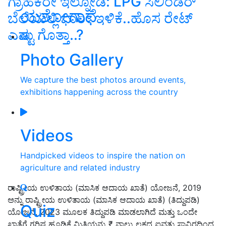
ಗ್ರಾಹಕರೇ ಇಲ್ನೋಡಿ: LPG ಸಿಲಿಂಡರ್‌
ಯಶೋಗಾಥೆ
ಬೆಲೆಯಲ್ಲಿ ಭಾರೀ ಇಳಿಕೆ..ಹೊಸ ರೇಟ್‌
ಎಷ್ಟು ಗೊತ್ತಾ..?
Photo Gallery
We capture the best photos around events,
exhibitions happening across the country
Videos
Handpicked videos to inspire the nation on
agriculture and related industry
ರಾಷ್ಟ್ರೀಯ ಉಳಿತಾಯ (ಮಾಸಿಕ ಆದಾಯ ಖಾತೆ) ಯೋಜನೆ,
2019
ಅನ್ನು ರಾಷ್ಟ್ರೀಯ ಉಳಿತಾಯ (ಮಾಸಿಕ ಆದಾಯ ಖಾತೆ) (ತಿದ್ದುಪಡಿ)
Quiz
ಯೋಜನೆ
,
2023 ಮೂಲಕ ತಿದ್ದುಪಡಿ ಮಾಡಲಾಗಿದೆ ಮತ್ತು ಒಂದೇ
ಖಾತೆಗೆ ಗರಿಷ್ಠ ಹೂಡಿಕೆ ಮಿತಿಯನ್ನು
₹
ನಾಲ್ಕು ಲಕ್ಷದ ಐವತ್ತು ಸಾವಿರದಿಂದ