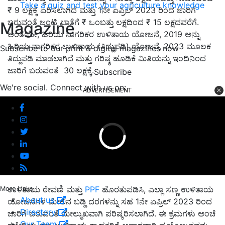
Take a quiz and test your agriculture knowledge
₹ 9
ಲಕ್ಷಕ್ಕೆ ಏರಿಸಲಾಗಿದೆ ಮತ್ತು 1ನೇ ಏಪ್ರಿಲ್ 2023 ರಿಂದ ಜಾರಿಗೆ
ಬರುವಂತೆ ಜಂಟಿ ಖಾತೆಗೆ
₹
ಒಂಬತ್ತು ಲಕ್ಷದಿಂದ
₹ 15
ಲಕ್ಷದವರೆಗೆ.
Magazine
ಅಂತೆಯೇ
,
ಹಿರಿಯ ನಾಗರಿಕರ ಉಳಿತಾಯ ಯೋಜನೆ
,
2019 ಅನ್ನು
ಹಿರಿಯ ನಾಗರಿಕರ ಉಳಿತಾಯ (ತಿದ್ದುಪಡಿ) ಯೋಜನೆ
,
2023 ಮೂಲಕ
Subscribe to our print & digital magazines now
ತಿದ್ದುಪಡಿ ಮಾಡಲಾಗಿದೆ ಮತ್ತು ಗರಿಷ್ಠ ಹೂಡಿಕೆ ಮಿತಿಯನ್ನು ಇಂದಿನಿಂದ
ಜಾರಿಗೆ ಬರುವಂತೆ
30
ಲಕ್ಷಕ್ಕೆ
.
Subscribe
We're social. Connect with us on:
ADVERTISEMENT
ಉಳಿತಾಯ ಠೇವಣಿ ಮತ್ತು
PPF
ಹೊರತುಪಡಿಸಿ, ಎಲ್ಲಾ ಸಣ್ಣ ಉಳಿತಾಯ
More Links
About us
ಯೋಜನೆಗಳ ಮೇಲಿನ ಬಡ್ಡಿ ದರಗಳನ್ನು ಸಹ 1ನೇ ಏಪ್ರಿಲ್ 2023 ರಿಂದ
Directory
ಜಾರಿಗೆ ಬರುವಂತೆ ಮೇಲ್ಮುಖವಾಗಿ ಪರಿಷ್ಕರಿಸಲಾಗಿದೆ. ಈ ಕ್ರಮಗಳು ಅಂಚೆ
Our Team