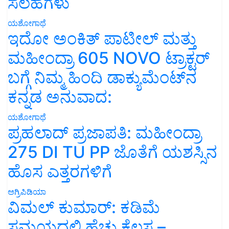
ಸಲಹೆಗಳು
ಯಶೋಗಾಥೆ
ಇದೋ ಅಂಕಿತ್ ಪಾಟೀಲ್ ಮತ್ತು
ಮಹೀಂದ್ರಾ 605 NOVO ಟ್ರಾಕ್ಟರ್
ಬಗ್ಗೆ ನಿಮ್ಮ ಹಿಂದಿ ಡಾಕ್ಯುಮೆಂಟ್‌ನ
ಕನ್ನಡ ಅನುವಾದ:
ಯಶೋಗಾಥೆ
ಪ್ರಹಲಾದ್ ಪ್ರಜಾಪತಿ: ಮಹೀಂದ್ರಾ
275 DI TU PP ಜೊತೆಗೆ ಯಶಸ್ಸಿನ
ಹೊಸ ಎತ್ತರಗಳಿಗೆ
ಅಗ್ರಿಪಿಡಿಯಾ
ವಿಮಲ್ ಕುಮಾರ್: ಕಡಿಮೆ
ಸಮಯದಲ್ಲಿ ಹೆಚ್ಚು ಕೆಲಸ –