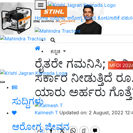
Home
ಸುದ್ದಿಗಳು
ಆರೋಗ್ಯ ಜೀವನ
ತೋಟಗಾರಿಕೆ
ಪಶುಸ
ಕನ್ನಡ
ರೈತರೇ ಗಮನಿಸಿ; ಮಿನಿ 
MFOI 202
ಸರ್ಕಾರ ನೀಡುತ್ತಿದೆ
ಯಾರು ಅರ್ಹರು ಗೊತ್ತೆ
ಸುದ್ದಿಗಳು
Kalmesh T
Updated on: 2 August, 2022 12
ಆರೋಗ್ಯ ಜೀವನ