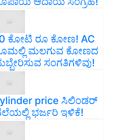
ೂಪಾಯಿ ಆದಾಯ ಸಂಗ್ರಹ!
0 ಕೋಟಿ ರೂ ಕೋಣ! AC
ೂಮಲ್ಲಿ ಮಲಗುವ ಕೋಣದ
ುಬ್ಬೇರಿಸುವ ಸಂಗತಿಗಳಿವು!
ylinder price ಸಿಲಿಂಡರ್‌
ೆಲೆಯಲ್ಲಿ ಭರ್ಜರಿ ಇಳಿಕೆ!