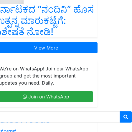
ರ್ನಾಟಕದ “ನಂದಿನಿ” ಹೊಸ
ತ್ಪನ್ನ ಮಾರುಕಟ್ಟೆಗೆ:
ಿಶೇಷತೆ ನೋಡಿ!
View More
We're on WhatsApp! Join our WhatsApp
group and get the most important
updates you need. Daily.
Join on WhatsApp
atest feeds
ಶೋಗಾಥೆ