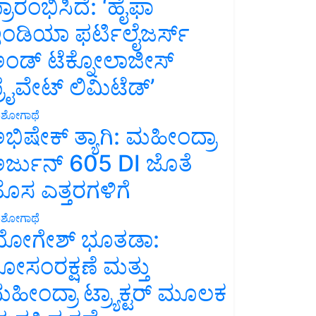
್ರಾರಂಭಿಸಿದೆ: ‘ಹೈಫಾ
ಂಡಿಯಾ ಫರ್ಟಿಲೈಜರ್ಸ್
ಂಡ್ ಟೆಕ್ನೋಲಾಜೀಸ್
್ರೈವೇಟ್ ಲಿಮಿಟೆಡ್’
ಶೋಗಾಥೆ
ಭಿಷೇಕ್ ತ್ಯಾಗಿ: ಮಹೀಂದ್ರಾ
ರ್ಜುನ್ 605 DI ಜೊತೆ
ೊಸ ಎತ್ತರಗಳಿಗೆ
ಶೋಗಾಥೆ
ೋಗೇಶ್ ಭೂತಡಾ:
ೋಸಂರಕ್ಷಣೆ ಮತ್ತು
ಹೀಂದ್ರಾ ಟ್ರ್ಯಾಕ್ಟರ್ ಮೂಲಕ