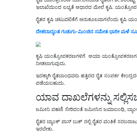
ರೈತರ ಕೃಷಿ ಚಟುವಟಿಕೆಗೆ ಅನುಕೂಲವಾಗಲೆಂದು ಕೃಷಿ ಯಂತ
ದೇಶದಾದ್ಯಂತ ಗುಡುಗು-ಮಿಂಚಿನ ಸಮೇತ ಭಾರೀ ಮಳೆ ಸೂಚನ
ಕೃಷಿ ಯಂತ್ರೋಪಕರಣಗಳಿಗೆ ಆಯಾ ಯಂತ್ರೋಪಕರಣಗಳಿಗನ
ನೀಡಲಾಗುವುದು.
ಇದಕ್ಕಾಗಿ ರೈತಬಾಂಧವರು ಹತ್ತಿರದ ರೈತ ಸಂಪರ್ಕ ಕೇಂದ್ರದಲ್
ಪಡೆಯಬಹುದು.
ಯಾವ ದಾಖಲೆಗಳನ್ನು ಸಲ್ಲಿಸ
ಜಮೀನಿ ಪಹಣಿ ಸೇರಿದಂತೆ ಜಮೀನಿನ ಜಮಾಬಂಧಿ, ಬ್ಯಾ
ರೈತರ ಬ್ಯಾಂಕ್ ಪಾಸ್ ಬುಕ್ ನಲ್ಲಿ ರೈತರ ವಂತಿಕೆ ಸರಬರಾ
ಇರಬೇಕು.
ಪರಿಶಿಷ್ಟ ಜಾತಿ ಮತ್ತು ಪರಿಶಿಷ್ಟ ಪಂಗಡದವರಾಗಿದ್ದರೆ ಜಾತ