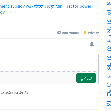
ಪ
ment subsidy
ಮಿನಿ ಪವರ್ ಟಿಲ್ಲರ್
Mini Tractor
power
ogy
ಇ
ಅ
ಪ
ಯ
ಅ
ಅ
ಹ
ಯ
ಯ
ಗ
ಮ