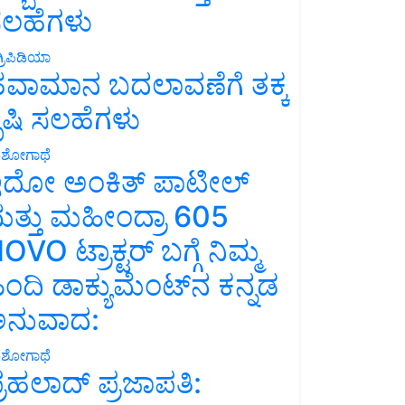
ಲಹೆಗಳು
್ರಿಪಿಡಿಯಾ
ವಾಮಾನ ಬದಲಾವಣೆಗೆ ತಕ್ಕ
ೃಷಿ ಸಲಹೆಗಳು
ಶೋಗಾಥೆ
ದೋ ಅಂಕಿತ್ ಪಾಟೀಲ್
ತ್ತು ಮಹೀಂದ್ರಾ 605
OVO ಟ್ರಾಕ್ಟರ್ ಬಗ್ಗೆ ನಿಮ್ಮ
ಿಂದಿ ಡಾಕ್ಯುಮೆಂಟ್‌ನ ಕನ್ನಡ
ನುವಾದ:
ಶೋಗಾಥೆ
್ರಹಲಾದ್ ಪ್ರಜಾಪತಿ: