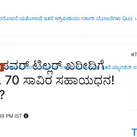
ಂಗೋಪನೆ
ಯಶೋಗಾಥೆ
ಇತರೆ
ಅಗ್ರಿಪೀಡಿಯಾ
ಸರ್ಕಾರಿ ಯೋಜನೆಗಳು
Quiz
ப
#T
ಪವರ್ ಟಿಲ್ಲರ್ ಖರೀದಿಗೆ
4
ಪಶುಸಂಗೋಪನೆ
ಯಶೋಗಾಥೆ
ಸರ್ಕಾರಿ ಯೋಜನೆಗಳು
ಇತರೆ
ಮ್ಯಾಗಜಿನ್‌ ಸಬ್‌
 ರೂ. 70 ಸಾವಿರ ಸಹಾಯಧನ!
?
:49 PM IST
T