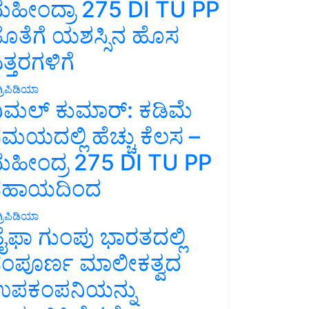
ಹೀಂದ್ರಾ 275 DI TU PP
ೊತೆಗೆ ಯಶಸ್ಸಿನ ಹೊಸ
ತ್ತರಗಳಿಗೆ
್ರಿಪಿಡಿಯಾ
ಿಮಲ್ ಕುಮಾರ್: ಕಡಿಮೆ
ಮಯದಲ್ಲಿ ಹೆಚ್ಚು ಕೆಲಸ –
ಹೀಂದ್ರ 275 DI TU PP
ಸಹಾಯದಿಂದ
್ರಿಪಿಡಿಯಾ
ೈಫಾ ಗುಂಪು ಭಾರತದಲ್ಲಿ
ಂಪೂರ್ಣ ಮಾಲೀಕತ್ವದ
ಪಕಂಪನಿಯನ್ನು