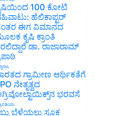
ೃಷಿಯಿಂದ 100 ಕೋಟಿ
ಹಿವಾಟು: ಹೆಲಿಕಾಪ್ಟರ್
ಂತರ ಈಗ ವಿಮಾನದ
ೂಲಕ ಕೃಷಿ ಕ್ರಾಂತಿ
ರಲಿದ್ದಾರೆ ಡಾ. ರಾಜಾರಾಮ್
್ರಿಪಾಠಿ
್ದಿಗಳು
ಾರತದ ಗ್ರಾಮೀಣ ಆರ್ಥಿಕತೆಗೆ
PO ನೇತೃತ್ವದ
ಗ್ರಿವೋಲ್ಟಾಯಿಕ್ಸ್‌ನ ಭರವಸೆ
್ರಿಪಿಡಿಯಾ
ಬ್ಬು ಬೆಳೆಯಲು ಸೂಕ್ತ