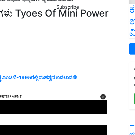
ಕ
Subscribe
ಿಧಗಳು Tyoes Of Mini Power
ಉ
ವ
ನಿಷ್ಠ ಪಿಂಚಣಿ-1995ರಲ್ಲಿ ಮಹತ್ವದ ಬದಲಾವಣೆ!
ERTISEMENT
L
ಯ