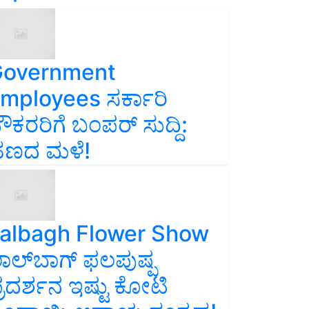
overnment
mployees ಸರ್ಕಾರಿ
ೌಕರರಿಗೆ ಬಂಪರ್‌ ಸುದ್ದಿ:
ಣದ ಮಳೆ!
albagh Flower Show
ಾಲ್‌ಬಾಗ್ ಫಲಪುಷ್ಪ
್ರದರ್ಶನ ಇಷ್ಟು ಕೋಟಿ