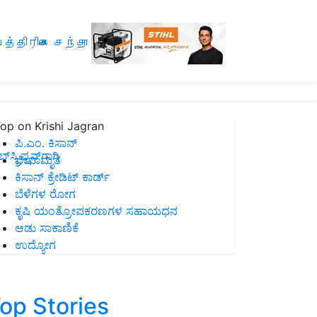
த்திரிகை சந்தா
op on Krishi Jagran
ಪಿ.ಎಂ. ಕಿಸಾನ್
ಸ್ಕ್ರಿಪ್ಷನ್‌ಗಾಗಿ
ಜೀವಾಮೃತ
ಕಿಸಾನ್ ಕ್ರೇಡಿಟ್ ಕಾರ್ಡ್
ಬೆಳೆಗಳ ರೋಗ
ಕೃಷಿ ಯಂತ್ರೋಪಕರಣಗಳ ಸಹಾಯಧನ
ಆಡು ಸಾಕಾಣಿಕೆ
ಉದ್ಯೋಗ
op Stories