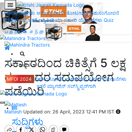
Home
ಸುದ್ದಿಗಳು
ಆರೋಗ್ಯ ಜೀವನ
ತೋಟಗಾರಿಕೆ
ಪಶುಸಂಗೋಪನೆ
ಯಶೋಗಾಥೆ
ಇತರೆ
ಅಗ್ರಿಪೀಡಿಯಾ
ಸರ್ಕಾರಿ ಯೋಜನೆಗಳು
Quiz
பத்திரிகை சந்தா
ಸರ್ಕಾರದಿಂದ ಚಿಕಿತ್ಸೆಗೆ 5 ಲಕ್ಷ
ಕನ್ನಡ
ರೂ..ಇದರ ಸದುಪಯೋಗ
MFOI 2024
ಪಶುಸಂಗೋಪನೆ
ಯಶೋಗಾಥೆ
ಸರ್ಕಾರಿ ಯೋಜನೆಗಳು
ಇತರೆ
ಮ್ಯಾಗಜಿನ್‌ ಸಬ್‌ಸ್ಕ್ರಿಪ್ಷನ್‌ಗಾಗಿ
ಪಡೆಯಿರಿ
Maltesh
Updated on: 26 April, 2023 12:41 PM IST
ಸುದ್ದಿಗಳು