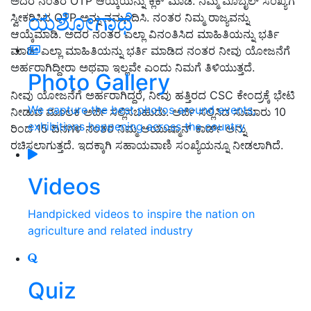
ಅದರ ನಂತರ OTP ಆಯ್ಕೆಯನ್ನು ಕ್ಲಿಕ್ ಮಾಡಿ. ನಿಮ್ಮ ಮೊಬೈಲ್ ಸಂಖ್ಯೆಗೆ
ಯಶೋಗಾಥೆ
ಸ್ವೀಕರಿಸಿದ OTP ಅನ್ನು ನಮೂದಿಸಿ. ನಂತರ ನಿಮ್ಮ ರಾಜ್ಯವನ್ನು
ಆಯ್ಕೆಮಾಡಿ. ಅದರ ನಂತರ ಎಲ್ಲಾ ವಿನಂತಿಸಿದ ಮಾಹಿತಿಯನ್ನು ಭರ್ತಿ
ಮಾಡಿ. ಎಲ್ಲಾ ಮಾಹಿತಿಯನ್ನು ಭರ್ತಿ ಮಾಡಿದ ನಂತರ ನೀವು ಯೋಜನೆಗೆ
ಅರ್ಹರಾಗಿದ್ದೀರಾ ಅಥವಾ ಇಲ್ಲವೇ ಎಂದು ನಿಮಗೆ ತಿಳಿಯುತ್ತದೆ.
Photo Gallery
ನೀವು ಯೋಜನೆಗೆ ಅರ್ಹರಾಗಿದ್ದರೆ, ನೀವು ಹತ್ತಿರದ CSC ಕೇಂದ್ರಕ್ಕೆ ಭೇಟಿ
We capture the best photos around events,
ನೀಡುವ ಮೂಲಕ ಅರ್ಜಿ ಸಲ್ಲಿಸಬಹುದು. ಅರ್ಜಿ ಸಲ್ಲಿಸಿದ ಸುಮಾರು 10
exhibitions happening across the country
ರಿಂದ 15 ದಿನಗಳ ನಂತರ ನಿಮ್ಮ ಆಯುಷ್ಮಾನ್ ಕಾರ್ಡ್ ಅನ್ನು
ರಚಿಸಲಾಗುತ್ತದೆ. ಇದಕ್ಕಾಗಿ ಸಹಾಯವಾಣಿ ಸಂಖ್ಯೆಯನ್ನೂ ನೀಡಲಾಗಿದೆ.
Videos
Handpicked videos to inspire the nation on
agriculture and related industry
Quiz