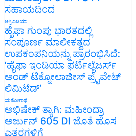
ಸಹಾಯದಿಂದ
ಅಗ್ರಿಪಿಡಿಯಾ
ಹೈಫಾ ಗುಂಪು ಭಾರತದಲ್ಲಿ
ಸಂಪೂರ್ಣ ಮಾಲೀಕತ್ವದ
ಉಪಕಂಪನಿಯನ್ನು ಪ್ರಾರಂಭಿಸಿದೆ:
‘ಹೈಫಾ ಇಂಡಿಯಾ ಫರ್ಟಿಲೈಜರ್ಸ್
ಅಂಡ್ ಟೆಕ್ನೋಲಾಜೀಸ್ ಪ್ರೈವೇಟ್
ಲಿಮಿಟೆಡ್’
ಯಶೋಗಾಥೆ
ಅಭಿಷೇಕ್ ತ್ಯಾಗಿ: ಮಹೀಂದ್ರಾ
ಅರ್ಜುನ್ 605 DI ಜೊತೆ ಹೊಸ
ಎತ್ತರಗಳಿಗೆ