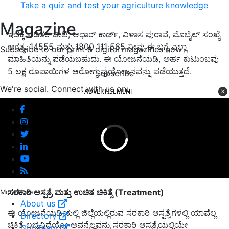
Take a quiz and test your agriculture knowledge
Magazine
ಇದಕ್ಕೆ ಪಡಿತರ ಚೀಟಿ, ಆಧಾರ್ ಕಾರ್ಡ್, ವಿಳಾಸ ಪುರಾವೆ, ಮೊಬೈಲ್ ಸಂಖ್ಯೆ
ಅಗತ್ಯ. 14555 ಮತ್ತು 1800 111 565 ನೀವು ಈ ಬಗ್ಗೆ ಎಲ್ಲಾ
Subscribe to our print & digital magazines now
ಮಾಹಿತಿಯನ್ನು ಪಡೆಯಬಹುದು. ಈ ಯೋಜನೆಯಡಿ, ಅರ್ಹ ಕುಟುಂಬವು
5 ಲಕ್ಷ ರೂಪಾಯಿಗಳ ಆರೋಗ್ಯ ಪ್ರಯೋಜನವನ್ನು ಪಡೆಯುತ್ತದೆ.
Subscribe
We're social. Connect with us on:
ADVERTISEMENT
ಸರಕಾರಿ
ಆಸ್ಪತ್ರೆ
ಮತ್ತು
ಉಚಿತ
ಚಿಕಿತ್ಸೆ
(Treatment)
More Links
About us
ಈ ಯೋಜನೆಯಡಿಯಲ್ಲಿ ಜಿಲ್ಲೆಯಲ್ಲಿರುವ ಸರಕಾರಿ ಆಸ್ಪತ್ರೆಗಳಲ್ಲಿ ಯಾವೆಲ್ಲ
Directory
ಚಿಕಿತ್ಸೆ ಲಭ್ಯವಿದೆಯೋ ಅವನ್ನೆಲ್ಲವನ್ನು ಸರಕಾರಿ ಆಸ್ಪತ್ರೆಯಲ್ಲಿಯೇ
Our Team