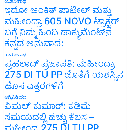
ಯಶೋಗಾಥೆ
ಇದೋ ಅಂಕಿತ್ ಪಾಟೀಲ್ ಮತ್ತು
ಮಹೀಂದ್ರಾ 605 NOVO ಟ್ರಾಕ್ಟರ್
ಬಗ್ಗೆ ನಿಮ್ಮ ಹಿಂದಿ ಡಾಕ್ಯುಮೆಂಟ್‌ನ
ಕನ್ನಡ ಅನುವಾದ:
ಯಶೋಗಾಥೆ
ಪ್ರಹಲಾದ್ ಪ್ರಜಾಪತಿ: ಮಹೀಂದ್ರಾ
275 DI TU PP ಜೊತೆಗೆ ಯಶಸ್ಸಿನ
ಹೊಸ ಎತ್ತರಗಳಿಗೆ
ಅಗ್ರಿಪಿಡಿಯಾ
ವಿಮಲ್ ಕುಮಾರ್: ಕಡಿಮೆ
ಸಮಯದಲ್ಲಿ ಹೆಚ್ಚು ಕೆಲಸ –
ಮಹೀಂದ್ರ 275 DI TU PP