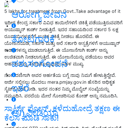
5 lakhs for treatment from Govt..Take advantage of it
ಆರೋಗ್ಯ ಜೀವನ
ಇದೀಗ ಕೇಂದ್ರ ಸರ್ಕಾರ ವಿವಿಧ ಕಾಯಿಲೆಗಳಿಗೆ ಚಿಕಿತ್ಸೆ ಪಡೆಯುತ್ತಿರುವವರಿಗೆ
ಆಯುಷ್ಮಾನ್ ಕಾರ್ಡ್ ನೀಡುತ್ತಿದೆ. ಇದರ ಸಹಾಯದಿಂದ ಸರ್ಕಾರ 5 ಲಕ್ಷ
ತೋಟಗಾರಿಕೆ
ರೂಪಾಯಿಗಳವರೆಗೆ ಉಚಿತ ಚಿಕಿತ್ಸೆ ನೀಡಲು ಹೊರಟಿದೆ. ಈ
ಯೋಜನೆಯಡಿ, ಸರ್ಕಾರಿ ಮತ್ತು ಅರೆ ಸರ್ಕಾರಿ ಆಸ್ಪತ್ರೆಗಳಿಗೆ ಆಯುಷ್ಮಾನ್
ಕಾರ್ಡ್‌ಗಳನ್ನು ಮಾಡಲಾಗುತ್ತಿದೆ. ಈ ಯೋಜನೆಗಾಗಿ ಕಾರ್ಡ್ ಅನ್ನು
ಉಚಿತವಾಗಿ ನೀಡಲಾಗುತ್ತಿದೆ. ಈ ಯೋಜನೆಯನ್ನು ಪಡೆಯಲು ಅವರ
ಪಶುಸಂಗೋಪನೆ
ಅರ್ಹತೆಯನ್ನು ತಿಳಿದುಕೊಳ್ಳುವುದು ಬಹಳ ಮುಖ್ಯ.
ನೋಂದಣಿಗಾಗಿ ಅವರ ಅರ್ಹತೆಯ ಬಗ್ಗೆ ನಾವು ನಿಮಗೆ ಹೇಳುತ್ತಿದ್ದೇವೆ.
ಅರ್ಜಿ ಸಲ್ಲಿಸಲು ಮೊದಲು mera.pmjay.gov.in ಹೆಸರಿನ ಅಧಿಕೃತ
ಇತರೆ
ಸೈಟ್‌ಗೆ ಭೇಟಿ ನೀಡಿ. ಇದರ ನಂತರ ನಿಮ್ಮ ಮೊಬೈಲ್ ಸಂಖ್ಯೆಯನ್ನು
ನಮೂದಿಸಿ. ಪರದೆಯ ಮೇಲೆ ಗೋಚರಿಸುವ ಕೋಡ್ ಅನ್ನು ನಮೂದಿಸಿ.
ಸ್ಮಾರ್ಟ್‌ ಫೋನ್‌ ಕಳೆದುಹೋದ್ರೆ ತಕ್ಷಣ ಈ
ಅಗ್ರಿಪೀಡಿಯಾ
ಕೆಲಸ ಮಾಡಿ ಸಾಕು!