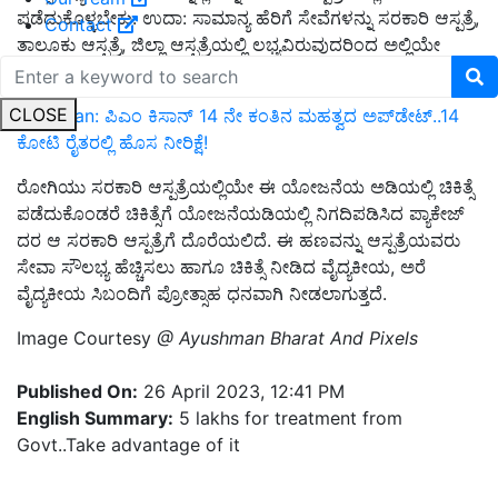
ಪಡೆದುಕೊಳ್ಳಬೇಕು. ಉದಾ: ಸಾಮಾನ್ಯ ಹೆರಿಗೆ ಸೇವೆಗಳನ್ನು ಸರಕಾರಿ ಆಸ್ಪತ್ರೆ,
Contact
ತಾಲೂಕು ಆಸ್ಪತ್ರೆ, ಜಿಲ್ಲಾ ಆಸ್ಪತ್ರೆಯಲ್ಲಿ ಲಭ್ಯವಿರುವುದರಿಂದ ಅಲ್ಲಿಯೇ
ಪಡೆದುಕೊಳ್ಳಬೇಕಾಗುತ್ತದೆ.
CLOSE
PM Kisan: ಪಿಎಂ ಕಿಸಾನ್ 14 ನೇ ಕಂತಿನ ಮಹತ್ವದ ಅಪ್‌ಡೇಟ್‌..14
ಕೋಟಿ ರೈತರಲ್ಲಿ ಹೊಸ ನೀರಿಕ್ಷೆ!
ರೋಗಿಯು ಸರಕಾರಿ ಆಸ್ಪತ್ರೆಯಲ್ಲಿಯೇ ಈ ಯೋಜನೆಯ ಅಡಿಯಲ್ಲಿ ಚಿಕಿತ್ಸೆ
ಪಡೆದುಕೊಂಡರೆ ಚಿಕಿತ್ಸೆಗೆ ಯೋಜನೆಯಡಿಯಲ್ಲಿ ನಿಗದಿಪಡಿಸಿದ ಪ್ಯಾಕೇಜ್‌
ದರ ಆ ಸರಕಾರಿ ಆಸ್ಪತ್ರೆಗೆ ದೊರೆಯಲಿದೆ. ಈ ಹಣವನ್ನು ಆಸ್ಪತ್ರೆಯವರು
ಸೇವಾ ಸೌಲಭ್ಯ ಹೆಚ್ಚಿಸಲು ಹಾಗೂ ಚಿಕಿತ್ಸೆ ನೀಡಿದ ವೈದ್ಯಕೀಯ, ಅರೆ
ವೈದ್ಯಕೀಯ ಸಿಬಂದಿಗೆ ಪ್ರೋತ್ಸಾಹ ಧನವಾಗಿ ನೀಡಲಾಗುತ್ತದೆ.
Image Courtesy
@ Ayushman Bharat And Pixels
Published On:
26 April 2023, 12:41 PM
English Summary:
5 lakhs for treatment from
Govt..Take advantage of it