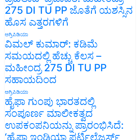
275 DI TU PP ಜೊತೆಗೆ ಯಶಸ್ಸಿನ
ಹೊಸ ಎತ್ತರಗಳಿಗೆ
ಅಗ್ರಿಪಿಡಿಯಾ
ವಿಮಲ್ ಕುಮಾರ್: ಕಡಿಮೆ
ಸಮಯದಲ್ಲಿ ಹೆಚ್ಚು ಕೆಲಸ –
ಮಹೀಂದ್ರ 275 DI TU PP
ಸಹಾಯದಿಂದ
ಅಗ್ರಿಪಿಡಿಯಾ
ಹೈಫಾ ಗುಂಪು ಭಾರತದಲ್ಲಿ
ಸಂಪೂರ್ಣ ಮಾಲೀಕತ್ವದ
ಉಪಕಂಪನಿಯನ್ನು ಪ್ರಾರಂಭಿಸಿದೆ:
‘ಹೈಫಾ ಇಂಡಿಯಾ ಫರ್ಟಿಲೈಜರ್ಸ್