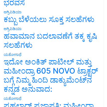
ಭರವಸೆ
ಅಗ್ರಿಪಿಡಿಯಾ
ಕಬ್ಬು ಬೆಳೆಯಲು ಸೂಕ್ತ ಸಲಹೆಗಳು
ಅಗ್ರಿಪಿಡಿಯಾ
ಹವಾಮಾನ ಬದಲಾವಣೆಗೆ ತಕ್ಕ ಕೃಷಿ
ಸಲಹೆಗಳು
ಯಶೋಗಾಥೆ
ಇದೋ ಅಂಕಿತ್ ಪಾಟೀಲ್ ಮತ್ತು
ಮಹೀಂದ್ರಾ 605 NOVO ಟ್ರಾಕ್ಟರ್
ಬಗ್ಗೆ ನಿಮ್ಮ ಹಿಂದಿ ಡಾಕ್ಯುಮೆಂಟ್‌ನ
ಕನ್ನಡ ಅನುವಾದ:
ಯಶೋಗಾಥೆ
ಪ್ರಹಲಾದ್ ಪ್ರಜಾಪತಿ: ಮಹೀಂದ್ರಾ