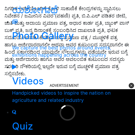
ಯಶೋಗಾಥೆ
ನಿಗಧಿತ ಅರ್ಜಿಯೊಂದಿಗೆ ಕೋಳಿ ಸಾಕಾಣಿಕೆ ಕೇಂದ್ರಗಳನ್ನು ಸ್ಥಾಪಿಸಲು
ನಿವೇಶನ / ಜಮೀನಿನ ವಿವರ (ಪಹಣಿ) ಪ್ರತಿ, ಬಿ.ಪಿ.ಎಲ್ ಪಡಿತರ ಚೀಟಿ,
ಜಾತಿ ಮತ್ತು ಆದಾಯ ಪ್ರಮಾಣ ಪತ್ರ, ಆಧಾರ ಕಾರ್ಡ ಪ್ರತಿ, ಬ್ಯಾಂಕ್ ಪಾಸ್
ಬುಕ್ ಪ್ರತಿ, ಜನ್ಮ ದಿನಾಂಕಕ್ಕೆ ಸಂಬಂಧಿಸಿದ ದಾಖಲಾತಿ ಪ್ರತಿ, ಘಟಕ
Photo Gallery
ಸದುಪಯೋಗಪಡಿಸಿಕೊಳ್ಳುವ ಬಗ್ಗೆ ಪ್ರಮಾಣ ಪತ್ರ / ಮುಚ್ಚಳಿಕೆ ಪತ್ರ
ಹಾಗೂ ಅರ್ಜಿದಾರರಾಗಲೀ ಅಥವಾ ಅವರ ಕುಟುಂಬದ ಸದಸ್ಯರಾಗಲೀ ಈ
We capture the best photos around events,
ಹಿಂದೆ ಸರ್ಕಾರದಿಂದ ಯಾವುದೇ ಸೌಲಭ್ಯಗಳನ್ನು ಪಡೆಯದೇ ಇರುವ ಬಗ್ಗೆ
exhibitions happening across the country
ಮತ್ತು ಅರ್ಜಿದಾರರು ಹಾಗೂ ಅವರ ಅವಲಂಬಿತ ಕುಟುಂಬದ ಸದಸ್ಯರು
ಸರಕಾರಿ ನೌಕರಿಯಲ್ಲಿ ಇಲ್ಲದೇ ಇರುವ ಬಗ್ಗೆ ಮುಚ್ಚಳಿಕೆ ಪ್ರಮಾಣ ಪತ್ರ
ಸಲ್ಲಿಸಬೇಕು.
Videos
ADVERTISEMENT
Handpicked videos to inspire the nation on
agriculture and related industry
Quiz