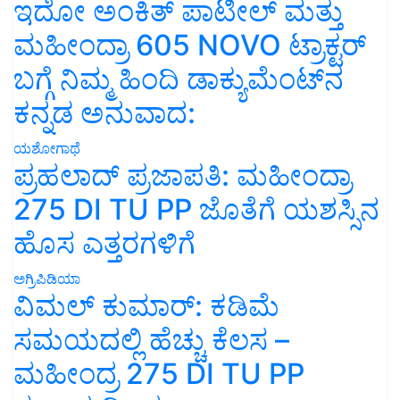
ಇದೋ ಅಂಕಿತ್ ಪಾಟೀಲ್ ಮತ್ತು
ಮಹೀಂದ್ರಾ 605 NOVO ಟ್ರಾಕ್ಟರ್
ಬಗ್ಗೆ ನಿಮ್ಮ ಹಿಂದಿ ಡಾಕ್ಯುಮೆಂಟ್‌ನ
ಕನ್ನಡ ಅನುವಾದ:
ಯಶೋಗಾಥೆ
ಪ್ರಹಲಾದ್ ಪ್ರಜಾಪತಿ: ಮಹೀಂದ್ರಾ
275 DI TU PP ಜೊತೆಗೆ ಯಶಸ್ಸಿನ
ಹೊಸ ಎತ್ತರಗಳಿಗೆ
ಅಗ್ರಿಪಿಡಿಯಾ
ವಿಮಲ್ ಕುಮಾರ್: ಕಡಿಮೆ
ಸಮಯದಲ್ಲಿ ಹೆಚ್ಚು ಕೆಲಸ –
ಮಹೀಂದ್ರ 275 DI TU PP