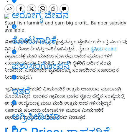
ಆರೋಗ್ಯ ಜೀವನ
Start fish farming and earn big profit.. Bumper subsidy
available
ತೋಟಗಾರಿಕೆ
ಮೀನು
ಸಾಕಣೆ
: ದೇಶದಲ್ಲಿ ಕೃಷಿ ಕ್ಷೇತ್ರವನ್ನು ಉತ್ತೇಜಿಸಲು ಕೇಂದ್ರ ಸರ್ಕಾರವು
ವಿವಿಧ ಯೋಜನೆಗಳನ್ನು ಜಾರಿಗೊಳಿಸುತ್ತಿದೆ . ರೈತರು
ಕೃಷಿಯ ನಂತರ
ವ್ಯಾಪಾರದತ್ತ ಮುಖ ಮಾಡಲು ಸರ್ಕಾರವು ಅನೇಕ ವ್ಯವಹಾರಗಳಿಗೆ
ಪಶುಸಂಗೋಪನೆ
ಸಹಾಯಧನವನ್ನೂ ನೀಡುತ್ತಿದೆ . ಹೀಗಾಗಿ ರೈತರಿಗೆ ಆರ್ಥಿಕ ನೆರವು
ನೀಡಬೇಕು. ಮೀನುಗಾರಿಕೆ ವ್ಯವಹಾರಕ್ಕೂ ಸರಕಾರದಿಂದ ಸಹಾಯಧನ
ನೀಡಲಾಗುತ್ತಿದೆ.\
ಇತರೆ
ಗ್ರಾಮೀಣ ಪ್ರದೇಶದಲ್ಲಿ ಮೀನುಗಾರಿಕೆ ಉತ್ತಮ ಆದಾಯದ ಮೂಲವಾಗಿ
ಹೊರಹೊಮ್ಮಿದೆ. ಭಾರತದ ಗ್ರಾಮೀಣ ಭಾಗದ ರೈತರು ಹೆಚ್ಚಿನ ಸಂಖ್ಯೆಯಲ್ಲಿ
ಈ ಕೃಷಿ ಉದ್ಯಮದತ್ತ ಮುಖ ಮಾಡಿ ಉತ್ತಮ ಲಾಭ ಗಳಿಸುತ್ತಿದ್ದಾರೆ.
ಸರ್ಕಾರವು ಹಲವಾರು ಯೋಜನೆಗಳ ಮೂಲಕ ಮೀನುಗಾರಿಕೆ
ಅಗ್ರಿಪೀಡಿಯಾ
ಪ್ರಾರಂಭಿಸಲು ರೈತರಿಗೆ ಆರ್ಥಿಕ ನೆರವು ನೀಡುತ್ತದೆ.