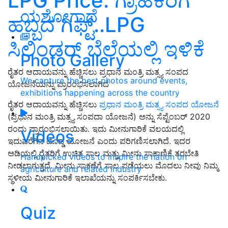
LPG Price: ಗ್ರಾಹಕರಿಗೆ
ಯಶೋಗಾಥೆ
ಹಬ್ಬದ ಗಿಫ್ಟ್‌..LPG
ಸಿಲಿಂಡರ್‌ ಬೆಲೆಯಲ್ಲಿ ಇಳಿಕೆ
Photo Gallery
ರೈತರ ಆದಾಯವನ್ನು ಹೆಚ್ಚಿಸಲು ಪ್ರಧಾನ ಮಂತ್ರಿ ಮತ್ಸ್ಯ ಸಂಪದ
We capture the best photos around events,
ಯೋಜನೆಯನ್ನು ಪ್ರಾರಂಭಿಸಲಾಗಿದೆ
exhibitions happening across the country
ರೈತರ ಆದಾಯವನ್ನು ಹೆಚ್ಚಿಸಲು
ಪ್ರಧಾನ ಮಂತ್ರಿ ಮತ್ಸ್ಯ ಸಂಪದ ಯೋಜನೆ
(ಪ್ರಧಾನ ಮಂತ್ರಿ ಮತ್ಸ್ಯ ಸಂಪದಾ ಯೋಜನೆ) ಅನ್ನು ಸೆಪ್ಟೆಂಬರ್ 2020
ರಂದು ಪ್ರಾರಂಭಿಸಲಾಯಿತು. ಇದು ಮೀನುಗಾರಿಕೆ ವಲಯದಲ್ಲಿ
Videos
ಇದುವರೆಗಿನ ದೊಡ್ಡ ಯೋಜನೆ ಎಂದು ಪರಿಗಣಿಸಲಾಗಿದೆ. ಇದರ
ಅಡಿಯಲ್ಲಿ ರೈತರಿಗೆ ಉಚಿತ ಸಾಲ ಮತ್ತು ಮೀನು ಸಾಕಾಣಿಕೆ ತರಬೇತಿ
Handpicked videos to inspire the nation on
ನೀಡಲಾಗುತ್ತದೆ. ಮೀನು ಸಾಕಣೆಗೆ ಸಾಲ ಪಡೆಯಲು ಮೊದಲು ನೀವು ನಿಮ್ಮ
agriculture and related industry
ಸ್ಥಳೀಯ ಮೀನುಗಾರಿಕೆ ಇಲಾಖೆಯನ್ನು ಸಂಪರ್ಕಿಸಬೇಕು.
Quiz