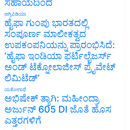
ಸಹಾಯದಿಂದ
ಅಗ್ರಿಪಿಡಿಯಾ
ಹೈಫಾ ಗುಂಪು ಭಾರತದಲ್ಲಿ
ಸಂಪೂರ್ಣ ಮಾಲೀಕತ್ವದ
ಉಪಕಂಪನಿಯನ್ನು ಪ್ರಾರಂಭಿಸಿದೆ:
‘ಹೈಫಾ ಇಂಡಿಯಾ ಫರ್ಟಿಲೈಜರ್ಸ್
ಅಂಡ್ ಟೆಕ್ನೋಲಾಜೀಸ್ ಪ್ರೈವೇಟ್
ಲಿಮಿಟೆಡ್’
ಯಶೋಗಾಥೆ
ಅಭಿಷೇಕ್ ತ್ಯಾಗಿ: ಮಹೀಂದ್ರಾ
ಅರ್ಜುನ್ 605 DI ಜೊತೆ ಹೊಸ
ಎತ್ತರಗಳಿಗೆ