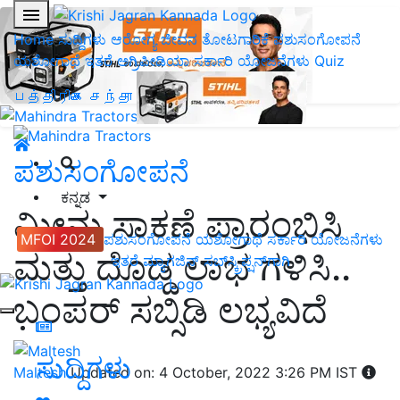
Home
ಸುದ್ದಿಗಳು
ಆರೋಗ್ಯ ಜೀವನ
ತೋಟಗಾರಿಕೆ
ಪಶುಸಂಗೋಪನೆ
ಯಶೋಗಾಥೆ
ಇತರೆ
ಅಗ್ರಿಪೀಡಿಯಾ
ಸರ್ಕಾರಿ ಯೋಜನೆಗಳು
Quiz
பத்திரிகை சந்தா
ಪಶುಸಂಗೋಪನೆ
ಕನ್ನಡ
ಮೀನು ಸಾಕಣೆ ಪ್ರಾರಂಭಿಸಿ
MFOI 2024
ಪಶುಸಂಗೋಪನೆ
ಯಶೋಗಾಥೆ
ಸರ್ಕಾರಿ ಯೋಜನೆಗಳು
ಮತ್ತು ದೊಡ್ಡ ಲಾಭ ಗಳಿಸಿ..
ಇತರೆ
ಮ್ಯಾಗಜಿನ್‌ ಸಬ್‌ಸ್ಕ್ರಿಪ್ಷನ್‌ಗಾಗಿ
ಬಂಪರ್ ಸಬ್ಸಿಡಿ ಲಭ್ಯವಿದೆ
ಸುದ್ದಿಗಳು
Maltesh
Updated on: 4 October, 2022 3:26 PM IST