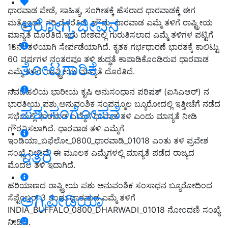
ಧಾರವಾಡ ಪೇಡೆ, ಸಾಹಿತ್ಯ, ಸಂಗೀತಕ್ಕೆ ಹೆಸರಾದ ಧಾರವಾಡಕ್ಕೆ ಈಗ
ಆರೋಗ್ಯ ಜೀವನ
ಮತ್ತೊಂದು ಗರಿ ದೊರೆತಿದೆ. ಹೌದು, ಧಾರವಾಡ ಎಮ್ಮೆ ತಳಿಗೆ ರಾಷ್ಟ್ರೀಯ
ಮಾನ್ಯತೆ ದೊರೆತಿದೆ.ಇದು ದೇಶದಲ್ಲಿ ಗುರುತಿಸಲಾದ ಎಮ್ಮೆ ತಳಿಗಳ ಪಟ್ಟಿಗೆ
18ನೇ ತಳಿಯಾಗಿ ಸೇರ್ಪಡೆಯಾಗಿದೆ. ಕೃತಕ ಗರ್ಭಧಾರಣೆ ಭಾರತಕ್ಕೆ ಕಾಲಿಟ್ಟು
60 ವರ್ಷಗಳ ನಂತರವೂ ತಳಿ ಶುದ್ಧತೆ ಕಾಪಾಡಿಕೊಂಡಿರುವ ಧಾರವಾಡ
ತೋಟಗಾರಿಕೆ
ಎಮ್ಮೆ ತಳಿಗೆ ರಾಷ್ಟ್ರೀಯ ಮಾನ್ಯತೆ ದೊರೆತಿದೆ.
ನವದೆಹಲಿಯ ಭಾರೀಯ ಕೃಷಿ ಅನುಸಂಧಾನ ಪರಿಷತ್ (ಐಸಿಎಆರ್) ನ
ಭಾರತೀಯ ಪಶು ಅನುವಂಶಿಕ ಸಂಪನ್ಮೂಲ ಬ್ಯೂರೋದಲ್ಲಿ ಇತ್ತೀಚೆಗೆ ನಡೆದ
ಪಶುಸಂಗೋಪನೆ
ಸಭೆಯಲ್ಲಿ ಧಾರವಾಡ ಎಮ್ಮೆಗೆ ಧಾವಾಡ ತಳಿ ಎಂದು ಮಾನ್ಯತೆ ನೀಡಿ
ಗೌರವಿಸಲಾಗಿದೆ. ಧಾರವಾಡ ತಳಿ ಎಮ್ಮೆಗೆ
ಇಂಡಿಯಾ_ಬಫೆಲೋ_0800_ಧಾರವಾಡಿ_01018 ಎಂತು ತಳಿ ಪ್ರವೇಶ
ಇತರೆ
ಸಂಖ್ಯೆ ನೀಡಿದೆ. ಈ ಮೂಲಕ ಎಮ್ಮೆಗಳಲ್ಲಿ ಮಾನ್ಯತೆ ಪಡೆದ ರಾಜ್ಯದ
ಮೊದಲ ತಳಿ ಇದಾಗಿದೆ.
ಹರಿಯಾಣದ ರಾಷ್ಟ್ರೀಯ ಪಶು ಅನುವಂಶಿಕ ಸಂಸಾಧನ ಬ್ಯೂರೋದಿಂದ
ಅಗ್ರಿಪೀಡಿಯಾ
ಸೆಪ್ಟೆಂಬರ್ 3 ರಂದು ಧಾರವಾಡ ಎಮ್ಮೆ ತಳಿಗೆ
INDIA_BUFFALO_0800_DHARWADI_01018 ನೋಂದಣಿ ಸಂಖ್ಯೆ
ನೀಡಿದೆ.