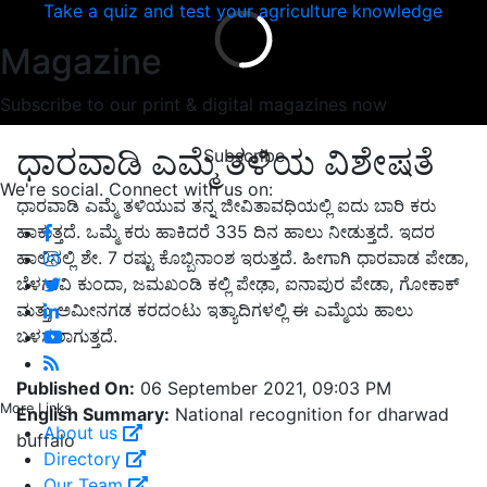
Take a quiz and test your agriculture knowledge
Magazine
Subscribe to our print & digital magazines now
ಧಾರವಾಡಿ ಎಮ್ಮೆ ತಳಿಯ ವಿಶೇಷತೆ
Subscribe
We're social. Connect with us on:
ಧಾರವಾಡಿ ಎಮ್ಮೆ ತಳಿಯುವ ತನ್ನ ಜೀವಿತಾವಧಿಯಲ್ಲಿ ಐದು ಬಾರಿ ಕರು
ಹಾಕುತ್ತದೆ. ಒಮ್ಮೆ ಕರು ಹಾಕಿದರೆ 335 ದಿನ ಹಾಲು ನೀಡುತ್ತದೆ. ಇದರ
ಹಾಲಿನಲ್ಲಿ ಶೇ. 7 ರಷ್ಟು ಕೊಬ್ಬಿನಾಂಶ ಇರುತ್ತದೆ. ಹೀಗಾಗಿ ಧಾರವಾಡ ಪೇಡಾ,
ಬೆಳಗಾವಿ ಕುಂದಾ, ಜಮಖಂಡಿ ಕಲ್ಲಿ ಪೇಢಾ, ಐನಾಪುರ ಪೇಡಾ, ಗೋಕಾಕ್
ಮತ್ತು ಅಮೀನಗಡ ಕರದಂಟು ಇತ್ಯಾದಿಗಳಲ್ಲಿ ಈ ಎಮ್ಮೆಯ ಹಾಲು
ಬಳಸಲಾಗುತ್ತದೆ.
Published On:
06 September 2021, 09:03 PM
More Links
English Summary:
National recognition for dharwad
About us
buffalo
Directory
Our Team