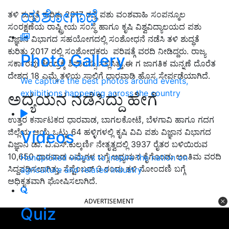
ಯಶೋಗಾಥೆ
ತಳಿ ಶುದ್ಧತೆ ಕುರಿತು 2017 ರಲ್ಲಿ ಪಶು ವಂಶವಾಹಿ ಸಂಪನ್ಮೂಲ
ಸಂರಕ್ಷಣೆಯ ರಾಷ್ಟ್ರೀಯ ಸಂಸ್ಥೆ ಹಾಗೂ ಕೃಷಿ ವಿಶ್ವವಿದ್ಯಾಲಯದ ಪಶು
ವಿಜ್ಞಾನ ವಿಭಾಗದ ಸಹಯೋಗದಲ್ಲಿ ಸಂಶೋಧನೆ ನಡೆಸಿ ತಳಿ ಶುದ್ಧತೆ
ಕುರಿತು 2017 ರಲ್ಲಿ ಸಂಶೋಧಕರು ಪರಿಷತ್ಗೆ ವರದಿ ನೀಡಿದ್ದರು. ರಾಜ್ಯ
Photo Gallery
ಸರ್ಕಾರವು ಕೇಂದ್ರಕ್ಕೆ ಶಿಫಾರಸ್ಸು ಸಲ್ಲಿಸಿತ್ತು.ಈ ಗ ಜಾಗತಿಕ ಮನ್ನಣೆ ದೊರೆತ
ದೇಶದ 18 ಎಮ್ಮೆ ತಳಿಯ ಸಾಲಿಗೆ ಧಾರವಾಡಿ ಹೊಸ ಸೇರ್ಪಡೆಯಾಗಿದೆ.
We capture the best photos around events,
exhibitions happening across the country
ಅದ್ಯಯನ ನಡೆಸಿದ್ದು ಹೇಗೆ
ಉತ್ತರ ಕರ್ನಾಟಕದ ಧಾರವಾಡ, ಬಾಗಲಕೋಟೆ, ಬೆಳಗಾವಿ ಹಾಗೂ ಗದಗ
ಜಿಲ್ಲೆಯ ಆಯ್ಕೆ ಒಟ್ಟು 64 ಹಳ್ಳಿಗಳಲ್ಲಿ ಕೃಷಿ ವಿವಿ ಪಶು ವಿಜ್ಞಾನ ವಿಭಾಗದ
Videos
ವಿಜ್ಞಾನಿ ಡಾ. ವಿ.ಎಸ್.ಕುಲ್ಕರ್ಣಿ ನೇತೃತ್ವದಲ್ಲಿ 3937 ರೈತರ ಬಳಿಯಿರುವ
10,650 ಧಾರವಾಡ ಎಮ್ಮೆಗಳ ಬಗ್ಗೆ ಅಧ್ಯಯನ ಕೈಗೊಂಡು ಅಂತಿಮ ವರದಿ
Handpicked videos to inspire the nation on
ಸಿದ್ದಪಡಿಸಲಾಗಿತ್ತು. ಸೆಪ್ಟೆಂಬರ್ 3 ರಂದು ತಳಿ ನೋಂದಣಿ ಬಗ್ಗೆ
agriculture and related industry
ಅಧಿಕೃತವಾಗಿ ಘೋಷಿಸಲಾಗಿದೆ.
ADVERTISEMENT
Quiz