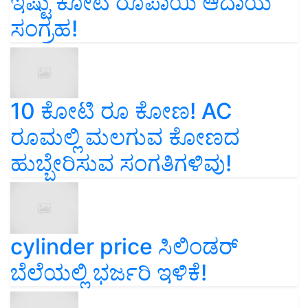
ಇಷ್ಟು ಕೋಟಿ ರೂಪಾಯಿ ಆದಾಯ
ಸಂಗ್ರಹ!
10 ಕೋಟಿ ರೂ ಕೋಣ! AC
ರೂಮಲ್ಲಿ ಮಲಗುವ ಕೋಣದ
ಹುಬ್ಬೇರಿಸುವ ಸಂಗತಿಗಳಿವು!
cylinder price ಸಿಲಿಂಡರ್‌
ಬೆಲೆಯಲ್ಲಿ ಭರ್ಜರಿ ಇಳಿಕೆ!