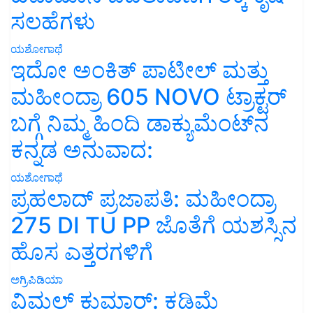
ಸಲಹೆಗಳು
ಯಶೋಗಾಥೆ
ಇದೋ ಅಂಕಿತ್ ಪಾಟೀಲ್ ಮತ್ತು
ಮಹೀಂದ್ರಾ 605 NOVO ಟ್ರಾಕ್ಟರ್
ಬಗ್ಗೆ ನಿಮ್ಮ ಹಿಂದಿ ಡಾಕ್ಯುಮೆಂಟ್‌ನ
ಕನ್ನಡ ಅನುವಾದ:
ಯಶೋಗಾಥೆ
ಪ್ರಹಲಾದ್ ಪ್ರಜಾಪತಿ: ಮಹೀಂದ್ರಾ
275 DI TU PP ಜೊತೆಗೆ ಯಶಸ್ಸಿನ
ಹೊಸ ಎತ್ತರಗಳಿಗೆ
ಅಗ್ರಿಪಿಡಿಯಾ
ವಿಮಲ್ ಕುಮಾರ್: ಕಡಿಮೆ