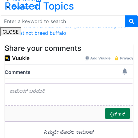
Related Topics
Contact
National recognition for dharwad buffalo
Dharwad
buffalo
The Dharwad buffalo get national recognition
CLOSE
as a distinct breed
buffalo
Share your comments