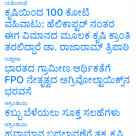
ಯಶೋಗಾಥೆ
ಕೃಷಿಯಿಂದ 100 ಕೋಟಿ
ವಹಿವಾಟು: ಹೆಲಿಕಾಪ್ಟರ್ ನಂತರ
ಈಗ ವಿಮಾನದ ಮೂಲಕ ಕೃಷಿ ಕ್ರಾಂತಿ
ತರಲಿದ್ದಾರೆ ಡಾ. ರಾಜಾರಾಮ್ ತ್ರಿಪಾಠಿ
ಸುದ್ದಿಗಳು
ಭಾರತದ ಗ್ರಾಮೀಣ ಆರ್ಥಿಕತೆಗೆ
FPO ನೇತೃತ್ವದ ಅಗ್ರಿವೋಲ್ಟಾಯಿಕ್ಸ್‌ನ
ಭರವಸೆ
ಅಗ್ರಿಪಿಡಿಯಾ
ಕಬ್ಬು ಬೆಳೆಯಲು ಸೂಕ್ತ ಸಲಹೆಗಳು
ಅಗ್ರಿಪಿಡಿಯಾ
ಹವಾಮಾನ ಬದಲಾವಣೆಗೆ ತಕ್ಕ ಕೃಷಿ