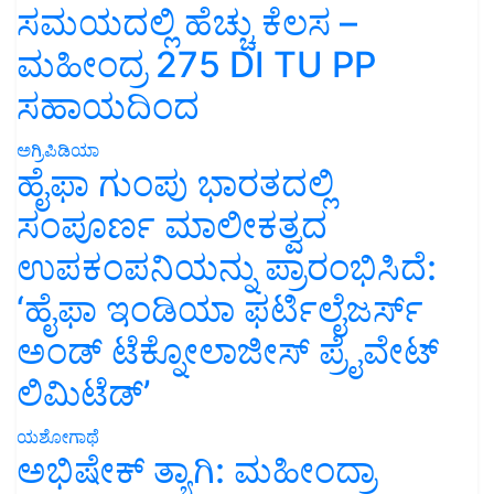
ಸಮಯದಲ್ಲಿ ಹೆಚ್ಚು ಕೆಲಸ –
ಮಹೀಂದ್ರ 275 DI TU PP
ಸಹಾಯದಿಂದ
ಅಗ್ರಿಪಿಡಿಯಾ
ಹೈಫಾ ಗುಂಪು ಭಾರತದಲ್ಲಿ
ಸಂಪೂರ್ಣ ಮಾಲೀಕತ್ವದ
ಉಪಕಂಪನಿಯನ್ನು ಪ್ರಾರಂಭಿಸಿದೆ:
‘ಹೈಫಾ ಇಂಡಿಯಾ ಫರ್ಟಿಲೈಜರ್ಸ್
ಅಂಡ್ ಟೆಕ್ನೋಲಾಜೀಸ್ ಪ್ರೈವೇಟ್
ಲಿಮಿಟೆಡ್’
ಯಶೋಗಾಥೆ
ಅಭಿಷೇಕ್ ತ್ಯಾಗಿ: ಮಹೀಂದ್ರಾ