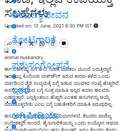
ಸಲಹೆಗಳು
ಆರೋಗ್ಯ ಜೀವನ
Updated on: 13 June, 2021 8:30 PM IST
ತೋಟಗಾರಿಕೆ
animal husbandry
ಪಶುಸಂಗೋಪನೆ
ಈಗ ಬಹಳಷ್ಟು ಜನ ಹಸು ಸಾಕಣೆ ಮಾಡಲು ಮುಂದೆ ಬರುತ್ತಿದ್ದಾರೆ.
ಅದರಲ್ಲೂ ಕೊರೊನಾ ಲಾಕ್‌ಡೌನ್ ಇರುವ ಕಾರಣ ಕಳೆದ ಒಂದು
ವರ್ಷದಿಂದ ಡೈರಿ ಉದ್ಯಮಕ್ಕೆ ಲಗ್ಗೆ ಇಡುವ ಯುವಕರ ಸಂಖ್ಯೆ ಹೆಚ್ಚಾಗಿದೆ.
ಇತರೆ
ಆದರೆ, ಉದ್ಯಮದ ಬಗ್ಗೆ ಸೂಕ್ತ ಮಾಹಿತಿ ಇಲ್ಲದ ಕಾರಣ ಹಲವರು
ಎಡವುತ್ತಾರೆ. ಎಲ್ಲಕ್ಕಿಂತಲೂ ಹೆಚ್ಚಾಗಿ ಎಂತಹ ಹಸುಗಳನ್ನು ಆಯ್ಕೆ
ಮಾಡಿಕೊಳ್ಳಬೇಕು ಎಂಬ ಬಗ್ಗೆ ಬಹುತೇಕರಿಗೆ ಮಾಹಿತಿ ಇರುವುದಿಲ್ಲ.
ಅಗ್ರಿಪೀಡಿಯಾ
ಹಸು ಖರೀದಿಸುವವರಲ್ಲಿ ಎರಡು ವಿಭಾಗಗಳಿವೆ. ಕೆಲವರು ವಾಣಿಜ್ಯ
ಉದ್ದೇಶಕ್ಕಾಗಿ ಅಂದರೆ, ಹೈನುಗಾರಿಕೆಯನ್ನು ಒಂದು ಉದ್ಯೋಗ ಅಥವಾ
ಉದ್ಯಮವಾಗಿ ಆರಂಭಿಸಲು ಹಸು ಕೊಂಡರೆ, ಇನ್ನೂ ಕೆಲವರು ಕೇವಲ