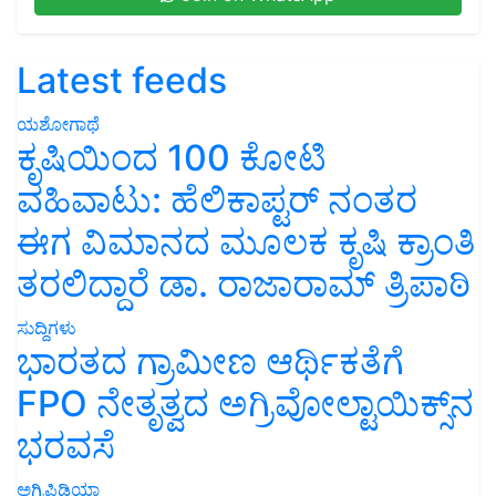
Latest feeds
ಯಶೋಗಾಥೆ
ಕೃಷಿಯಿಂದ 100 ಕೋಟಿ
ವಹಿವಾಟು: ಹೆಲಿಕಾಪ್ಟರ್ ನಂತರ
ಈಗ ವಿಮಾನದ ಮೂಲಕ ಕೃಷಿ ಕ್ರಾಂತಿ
ತರಲಿದ್ದಾರೆ ಡಾ. ರಾಜಾರಾಮ್ ತ್ರಿಪಾಠಿ
ಸುದ್ದಿಗಳು
ಭಾರತದ ಗ್ರಾಮೀಣ ಆರ್ಥಿಕತೆಗೆ
FPO ನೇತೃತ್ವದ ಅಗ್ರಿವೋಲ್ಟಾಯಿಕ್ಸ್‌ನ
ಭರವಸೆ
ಅಗ್ರಿಪಿಡಿಯಾ