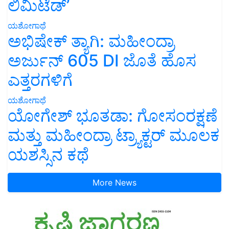
ಲಿಮಿಟೆಡ್’
ಯಶೋಗಾಥೆ
ಅಭಿಷೇಕ್ ತ್ಯಾಗಿ: ಮಹೀಂದ್ರಾ
ಅರ್ಜುನ್ 605 DI ಜೊತೆ ಹೊಸ
ಎತ್ತರಗಳಿಗೆ
ಯಶೋಗಾಥೆ
ಯೋಗೇಶ್ ಭೂತಡಾ: ಗೋಸಂರಕ್ಷಣೆ
ಮತ್ತು ಮಹೀಂದ್ರಾ ಟ್ರ್ಯಾಕ್ಟರ್ ಮೂಲಕ
ಯಶಸ್ಸಿನ ಕಥೆ
More News