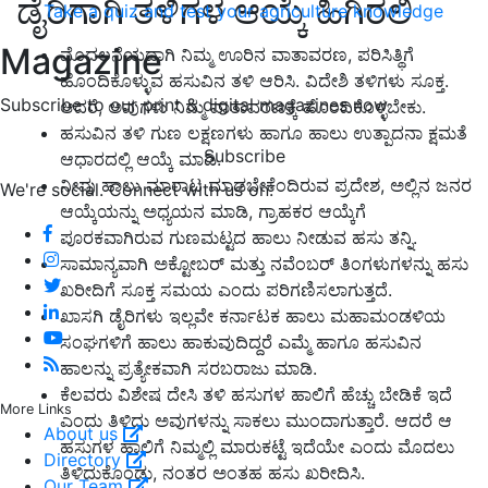
ಡೈರಿಗಾಗಿ ತಳಿಗಳ ಆಯ್ಕೆ ಹಿಗಿರಲಿ
Take a quiz and test your agriculture knowledge
Magazine
ಮೊದಲನೆಯದಾಗಿ ನಿಮ್ಮ ಊರಿನ ವಾತಾವರಣ, ಪರಿಸಿತ್ಥಿಗೆ
ಹೊಂದಿಕೊಳ್ಳುವ ಹಸುವಿನ ತಳಿ ಆರಿಸಿ. ವಿದೇಶಿ ತಳಿಗಳು ಸೂಕ್ತ.
Subscribe to our print & digital magazines now
ಆದರೆ, ಅವುಗಳು ನಿಮ್ಮ ವಾತಾವರಣಕ್ಕೆ ಹೊಂದಿಕೊಳ್ಳಬೇಕು.
ಹಸುವಿನ ತಳಿ ಗುಣ ಲಕ್ಷಣಗಳು ಹಾಗೂ ಹಾಲು ಉತ್ಪಾದನಾ ಕ್ಷಮತೆ
Subscribe
ಆಧಾರದಲ್ಲಿ ಆಯ್ಕೆ ಮಾಡಿ.
ನೀವು ಹಾಲು ಮಾರಾಟ ಮಾಡಬೇಕೆಂದಿರುವ ಪ್ರದೇಶ, ಅಲ್ಲಿನ ಜನರ
We're social. Connect with us on:
ಆಯ್ಕೆಯನ್ನು ಅಧ್ಯಯನ ಮಾಡಿ, ಗ್ರಾಹಕರ ಆಯ್ಕೆಗೆ
ಪೂರಕವಾಗಿರುವ ಗುಣಮಟ್ಟದ ಹಾಲು ನೀಡುವ ಹಸು ತನ್ನಿ.
ಸಾಮಾನ್ಯವಾಗಿ ಅಕ್ಟೋಬರ್ ಮತ್ತು ನವೆಂಬರ್ ತಿಂಗಳುಗಳನ್ನು ಹಸು
ಖರೀದಿಗೆ ಸೂಕ್ತ ಸಮಯ ಎಂದು ಪರಿಗಣಿಸಲಾಗುತ್ತದೆ.
ಖಾಸಗಿ ಡೈರಿಗಳು ಇಲ್ಲವೇ ಕರ್ನಾಟಕ ಹಾಲು ಮಹಾಮಂಡಳಿಯ
ಸಂಘಗಳಿಗೆ ಹಾಲು ಹಾಕುವುದಿದ್ದರೆ ಎಮ್ಮೆ ಹಾಗೂ ಹಸುವಿನ
ಹಾಲನ್ನು ಪ್ರತ್ಯೇಕವಾಗಿ ಸರಬರಾಜು ಮಾಡಿ.
ಕೆಲವರು ವಿಶೇಷ ದೇಸಿ ತಳಿ ಹಸುಗಳ ಹಾಲಿಗೆ ಹೆಚ್ಚು ಬೇಡಿಕೆ ಇದೆ
More Links
ಎಂದು ತಿಳಿದು ಅವುಗಳನ್ನು ಸಾಕಲು ಮುಂದಾಗುತ್ತಾರೆ. ಆದರೆ ಆ
About us
ಹಸುಗಳ ಹಾಲಿಗೆ ನಿಮ್ಮಲ್ಲಿ ಮಾರುಕಟ್ಟೆ ಇದೆಯೇ ಎಂದು ಮೊದಲು
Directory
ತಿಳಿದುಕೊಂಡು, ನಂತರ ಅಂತಹ ಹಸು ಖರೀದಿಸಿ.
Our Team