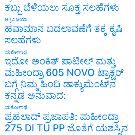
ಕಬ್ಬು ಬೆಳೆಯಲು ಸೂಕ್ತ ಸಲಹೆಗಳು
ಅಗ್ರಿಪಿಡಿಯಾ
ಹವಾಮಾನ ಬದಲಾವಣೆಗೆ ತಕ್ಕ ಕೃಷಿ
ಸಲಹೆಗಳು
ಯಶೋಗಾಥೆ
ಇದೋ ಅಂಕಿತ್ ಪಾಟೀಲ್ ಮತ್ತು
ಮಹೀಂದ್ರಾ 605 NOVO ಟ್ರಾಕ್ಟರ್
ಬಗ್ಗೆ ನಿಮ್ಮ ಹಿಂದಿ ಡಾಕ್ಯುಮೆಂಟ್‌ನ
ಕನ್ನಡ ಅನುವಾದ:
ಯಶೋಗಾಥೆ
ಪ್ರಹಲಾದ್ ಪ್ರಜಾಪತಿ: ಮಹೀಂದ್ರಾ
275 DI TU PP ಜೊತೆಗೆ ಯಶಸ್ಸಿನ