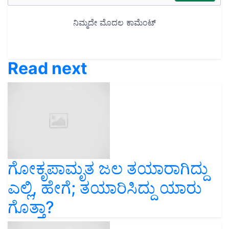
Read next
ಗೋಕೃಪಾಮೃತ ಜಲ ತಯಾರಾಗಿದ್ದು
ಎಲ್ಲಿ, ಹೇಗೆ; ತಯಾರಿಸಿದ್ದು ಯಾರು
ಗೊತ್ತಾ?