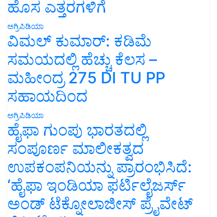
ಹೊಸ ಎತ್ತರಗಳಿಗೆ
ಅಗ್ರಿಪಿಡಿಯಾ
ವಿಮಲ್ ಕುಮಾರ್: ಕಡಿಮೆ
ಸಮಯದಲ್ಲಿ ಹೆಚ್ಚು ಕೆಲಸ –
ಮಹೀಂದ್ರ 275 DI TU PP
ಸಹಾಯದಿಂದ
ಅಗ್ರಿಪಿಡಿಯಾ
ಹೈಫಾ ಗುಂಪು ಭಾರತದಲ್ಲಿ
ಸಂಪೂರ್ಣ ಮಾಲೀಕತ್ವದ
ಉಪಕಂಪನಿಯನ್ನು ಪ್ರಾರಂಭಿಸಿದೆ:
‘ಹೈಫಾ ಇಂಡಿಯಾ ಫರ್ಟಿಲೈಜರ್ಸ್
ಅಂಡ್ ಟೆಕ್ನೋಲಾಜೀಸ್ ಪ್ರೈವೇಟ್