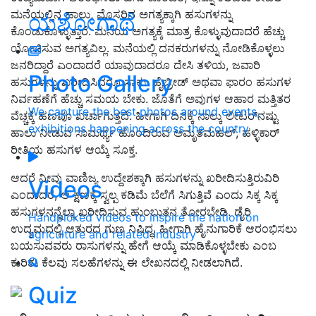
ಮನೆಯಲ್ಲಿನ ಹಾಲು, ಮೊಸರಿನ ಅಗತ್ಯಕ್ಕಾಗಿ ಹಸುಗಳನ್ನು
ಯಶೋಗಾಥೆ
ಕೊಂಡುಕೊಳ್ಳುತ್ತಾರೆ. ಮನೆಯ ಅಗತ್ಯಕ್ಕೆ ಮಾತ್ರ ಕೊಳ್ಳುವುದಾದರೆ ಹೆಚ್ಚು
ಯೋಚಿಸುವ ಅಗತ್ಯವಿಲ್ಲ. ಮನೆಯಲ್ಲಿ ದನಕರುಗಳನ್ನು ನೋಡಿಕೊಳ್ಳಲು
ಜನರಿದ್ದಾರೆ ಎಂದಾದರೆ ಯಾವುದಾದರೂ ದೇಸಿ ತಳಿಯ, ಜವಾರಿ
Photo Gallery
ಹಸುಗಳನ್ನು ಖರೀದಿಸಿದರೂ ಸಾಕು. ಹೈಬ್ರೀಡ್ ಅಥವಾ ಫಾರಂ ಹಸುಗಳ
ನಿರ್ವಹಣೆಗೆ ಹೆಚ್ಚು ಸಮಯ ಬೇಕು. ಜೊತೆಗೆ ಅವುಗಳ ಆಹಾರ ಮತ್ತಿತರ
We capture the best photos around events,
ವೆಚ್ಚಕ್ಕೆ ಹಣವೂ ಖರ್ಚಾಗುತ್ತದೆ. ಹೀಗಾಗಿ ದಿನಕ್ಕೆ ನಾಲ್ಕು ಲೀಟರ್‌ನಷ್ಟು
exhibitions happening across the country
ಹಾಲು ನೀಡುವ ಸಾಮರ್ಥ್ಯ ಹೊಂದಿರುವ ಅಮೃತಮಹಲ್, ಹಳ್ಳಿಕಾರ್
ರೀತಿಯ ಹಸುಗಳ ಆಯ್ಕೆ ಸೂಕ್ತ.
ಆದರೆ ನೀವು ವಾಣಿಜ್ಯ ಉದ್ದೇಶಕ್ಕಾಗಿ ಹಸುಗಳನ್ನು ಖರೀದಿಸುತ್ತಿರುವಿರಿ
Videos
ಎಂದಾದರೆ, ಆ ಕ್ಷಣಕ್ಕೆ ಸ್ವಲ್ಪ ಕಡಿಮೆ ಬೆಲೆಗೆ ಸಿಗುತ್ತಿವೆ ಎಂದು ಸಿಕ್ಕ ಸಿಕ್ಕ
ಹಸುಗಳನನ್ನೆಲ್ಲಾ ಖರೀದಿಸುವ ಹುಂಬುತನ ತೋರಬೇಡಿ. ಡೈರಿ
Handpicked videos to inspire the nation on
ಉದ್ಯಮದಲ್ಲಿ ಆತುರದ ಗುಣ ನಿಷಿದ್ಧ. ಹೀಗಾಗಿ ಹೈನುಗಾರಿಕೆ ಆರಂಭಿಸಲು
agriculture and related industry
ಬಯಸುವವರು ರಾಸುಗಳನ್ನು ಹೇಗೆ ಆಯ್ಕೆ ಮಾಡಿಕೊಳ್ಳಬೇಕು ಎಂಬ
ಕುರಿತು ಕೆಲವು ಸಲಹೆಗಳನ್ನು ಈ ಲೇಖನದಲ್ಲಿ ನೀಡಲಾಗಿದೆ.
Quiz