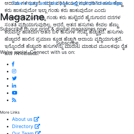
ಆದಾಯ ಗಳಿಸುತ್ತಾನೆ. ಸದ್ಯದ ಪರಿಸ್ಥಿತಿಯಲ್ಲಿ ಗರ್ಭಧರಿಸಿದ ಹಸು ಹೆಣ್ಣು
Take a quiz and test your agriculture knowledge
ಕರು ಹಾಕುವುದೋ ಇಲ್ಲಾ ಗಂಡು ಕರು ಹಾಕುವುದೋ ಎಂದು
Magazine
ಹೇಳಲಾಗದು. ಒಂದಮ್ಮೆ ಗಂಡು ಕರು ಹುಟ್ಟಿದರೆ ಹೈನುಗಾರನ ದನಗಳ
ಸಂತತಿ ವೃದ್ಧಿಯಾಗುವುದಿಲ್ಲ. ಆದರೆ, ಆತನ ಹಸುಗಳು ಕೇವಲ ಹೆಣ್ಣು
Subscribe to our print & digital magazines now
ಕರುವನ್ನೇ ಹಾಕಿದಾಗ ಆತನ ಬಳಿ ಹಸುಗಳ ಸಂಖ್ಯೆ ಹೆಚ್ಚುತ್ತದೆ. ಹಸುಗಳು
ಹೆಚ್ಚಾದರೆ ಹಾಲಿನ ಪ್ರಮಾಣ ಕೂಡ ಹೆಚ್ಚಾಗಿ ಆದಾಯ ವೃದ್ಧಿಯಾಗುತ್ತದೆ.
Subscribe
ಇನ್ನೊಂದೆಡೆ ಹೆಚ್ಚುವರಿ ಹಸುಗಳನ್ನು ಮಾರಾಟ ಮಾಡುವ ಮೂಲಕವೂ ರೈತ
We're social. Connect with us on:
ಹಣ ಗಳಿಸಬಹುದು.
More Links
About us
Directory
Our Team