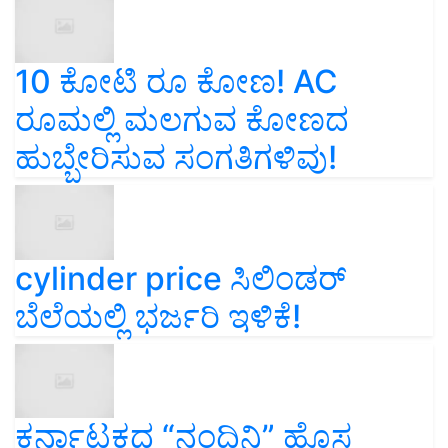
10 ಕೋಟಿ ರೂ ಕೋಣ! AC
ರೂಮಲ್ಲಿ ಮಲಗುವ ಕೋಣದ
ಹುಬ್ಬೇರಿಸುವ ಸಂಗತಿಗಳಿವು!
cylinder price ಸಿಲಿಂಡರ್‌
ಬೆಲೆಯಲ್ಲಿ ಭರ್ಜರಿ ಇಳಿಕೆ!
ಕರ್ನಾಟಕದ “ನಂದಿನಿ” ಹೊಸ