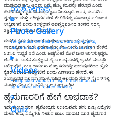
ಮಾಡಲಾದ ಹಸು ಅಥವಾ ಎಮ್ಮೆ ಹೆಣ್ಣು ಕರುವನ್ನೇ ಹೆರುತ್ತದೆ ಎಂದು
ಯಶೋಗಾಥೆ
ಶೇ.90ರಷ್ಟು ಗ್ಯಾರಂಟಿಯನ್ನು ತಜ್ಞರು ನೀಡುತ್ತಾರೆ. ಆದರೆ, ಈವರೆಗಿನ
ಪ್ರಯೋಗ ಮತ್ತು ಪರೀಕ್ಷೆಗಳ ವೇಳೆ ಶೇ.99ರಷ್ಟು ಸಕಾರಾತ್ಮಕ ಫಲಿತಾಂಶ
ಲಭ್ಯವಾಗಿದೆ ಎಂದು ತಂತ್ರಜ್ಞಾನ ಅಭಿವೃದ್ಧಿಪಡಿಸಿದ ತಂಡದ ಸದಸ್ಯ
Photo Gallery
ತಜ್ಞರೊಬ್ಬರು ಮಾಹಿತಿ ನೀಡಿದ್ದಾರೆ.
ಈವರೆಗೆ ಕೃತಕ ಗರ್ಭಧಾರಣೆ ಮಾಡಿದ ಸಂದರ್ಭದಲ್ಲಿ ವೈದ್ಯರು
We capture the best photos around events,
ಸಾಮಾನ್ಯವಾಗಿ ಗಂಡು ಅಥವಾ ಹೆಣ್ಣು ಕರು ಎಂದು ಖಚಿತವಾಗಿ ಹೇಳದೆ,
exhibitions happening across the country
50:50 ಸಾಧ್ಯತೆ ಇದೆ ಎಂದು ಅಡ್ಡಗೋಡೆ ಮೇಲೆ ದೀಪ ಇರಿಸಿಸುತ್ತಿದ್ದರು.
ಆದರೆ ಈ ನೂತನ ತಂತ್ರಜ್ಞಾನ ಹೈನು ಉದ್ಯಮದಲ್ಲಿ ಕ್ರಾಂತಿಗೆ ಮುನ್ನುಡಿ
ಬರೆಯಲಿದೆ. ಎಲ್ಲಾ ರಾಸುಗಳು ಹೆಣ್ಣು ಕರುವನ್ನೇ ಹಾಕುವುದರಿಂದ ಹೈನು
Videos
ರೈತರ ಆದಾಯ ಹೆಚ್ಚಾಗಲಿದೆ ಎಂದು ಎನ್‌ಡಿಡಿಬಿ ಹೇಳಿದೆ. ಈ
ತಂತ್ರಜ್ಞಾನದ ಫಲವಾಗಿ ತಮಿಳುನಾಡಿನ ಅಲಮಾಧಿ ಸೆಮನ್ ಸ್ಟೇಷನ್‌ನಲ್ಲಿ
Handpicked videos to inspire the nation on
ಮೊದಲ ಹೆಣ್ಣು ಕರು ಜನಿಸಿದ್ದು, ಆರೋಗ್ಯವಾಗಿದೆ.
agriculture and related industry
ಹೈನುಗಾರರಿಗೆ ಹೇಗೆ ಲಾಭದಾಕ?
Quiz
ಇದು ತುಂಬಾ ಸರಳ. ಹೈನೋದ್ಯಮ ನಿಂತಿರುವುದು ಹಸು ಮತ್ತು ಎಮ್ಮೆಗಳ
ಮೇಲೆ. ಹಸು, ಎಮ್ಮೆಗಳು ನೀಡುವ ಹಾಲು ಮಾರಾಟ ಮಾಡಿ ಹೈನುಗಾರ