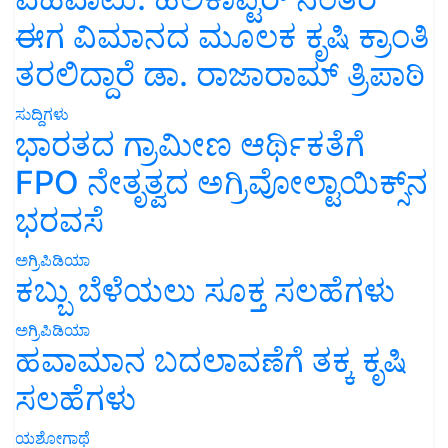
ಈಗ ವಿಮಾನದ ಮೂಲಕ ಕೃಷಿ ಕ್ರಾಂತಿ
ತರಲಿದ್ದಾರೆ ಡಾ. ರಾಜಾರಾಮ್ ತ್ರಿಪಾಠಿ
ಸುದ್ದಿಗಳು
ಭಾರತದ ಗ್ರಾಮೀಣ ಆರ್ಥಿಕತೆಗೆ
FPO ನೇತೃತ್ವದ ಅಗ್ರಿವೋಲ್ಟಾಯಿಕ್ಸ್‌ನ
ಭರವಸೆ
ಅಗ್ರಿಪಿಡಿಯಾ
ಕಬ್ಬು ಬೆಳೆಯಲು ಸೂಕ್ತ ಸಲಹೆಗಳು
ಅಗ್ರಿಪಿಡಿಯಾ
ಹವಾಮಾನ ಬದಲಾವಣೆಗೆ ತಕ್ಕ ಕೃಷಿ
ಸಲಹೆಗಳು
ಯಶೋಗಾಥೆ