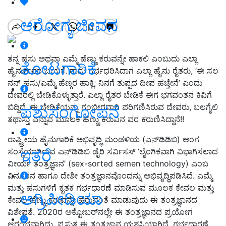
ಆರೋಗ್ಯ ಜೀವನ
ತನ್ನ ಹಸು ಅಥವಾ ಎಮ್ಮೆ ಹೆಣ್ಣು ಕರುವನ್ನೇ ಹಾಕಲಿ ಎಂಬುದು ಎಲ್ಲಾ
ತೋಟಗಾರಿಕೆ
ಹೈನುಗಾರರ ಬಯಕೆ. ರಾಸು ಗರ್ಭಧರಿಸಿದಾಗ ಎಲ್ಲಾ ಹೈನು ರೈತರು, ‘ಈ ಸಲ
ನನ್ ಹಸು/ಎಮ್ಮೆ ಹೆಣ್ಗರ ಹಾಕ್ಲಿ; ನಿನಗೆ ತುಪ್ಪದ ದೀಪ ಹಚ್ತೇನೆ’ ಎಂದು
ದೇವರಲ್ಲಿ ಬೇಡಿಕೊಳ್ಳುತ್ತಾರೆ. ಎಲ್ಲಾ ರೈತರ ಬೇಡಿಕೆ ಈಗ ಭಗವಂತನ ಕಿವಿಗೆ
ಬಿದ್ದಿದೆ. ಈ ಬೇಡಿಕೆಯನ್ನು ಗಂಭೀರವಾಗಿ ಪರಿಗಣಿಸಿರುವ ದೇವರು, ಬಲಗೈಲಿ
ಪಶುಸಂಗೋಪನೆ
ತಥಾಸ್ತು ಎನ್ನುವ ಮೂಲಕ ಹೆಣ್ಣು ಕರುವಿನ ವರ ಕರುಣಿಸಿದ್ದಾನೆ!!
ರಾಷ್ಟ್ರೀಯ ಹೈನುಗಾರಿಕೆ ಅಭಿವೃದ್ಧಿ ಮಂಡಳಿಯ (ಎನ್‌ಡಿಡಿಬಿ) ಅಂಗ
ಇತರೆ
ಸಂಸ್ಥೆಯಾಗಿರುವ ಎನ್‌ಡಿಡಿಬಿ ಡೈರಿ ಸರ್ವಿಸಸ್ ‘ಲೈಂಗಿಕವಾಗಿ ವಿಭಾಗಿಸಲಾದ
ವೀರ್ಯ ತಂತ್ರಜ್ಞಾನ’ (sex-sorted semen technology) ಎಂಬ
ವಿನೂತನ ಹಾಗೂ ದೇಶೀ ತಂತ್ರಜ್ಞಾನವೊಂದನ್ನು ಅಭಿವೃದ್ಧಿಪಡಿಸಿದೆ. ಎಮ್ಮೆ
ಮತ್ತು ಹಸುಗಳಿಗೆ ಕೃತಕ ಗರ್ಭಧಾರಣೆ ಮಾಡಿಸುವ ಮೂಲಕ ಕೇವಲ ಮತ್ತು
ಅಗ್ರಿಪೀಡಿಯಾ
ಕೇವಲ ಹೆಣ್ಣು ಕರುವನ್ನೇ ಹೆರುವಂತೆ ಮಾಡುವುದು ಈ ತಂತ್ರಜ್ಞಾನದ
ವಿಶೇಷತೆ. 2020ರ ಅಕ್ಟೋಬರ್‌ನಲ್ಲೇ ಈ ತಂತ್ರಜ್ಞಾನದ ಪ್ರಯೋಗ
ಆರಂಭವಾಗಿದ್ದು, ಪ್ರಸ್ತುತ ಈ ತಂತ್ರಜ್ಞಾನ ಯಶಸ್ವಿಯಾಗಿದೆ. ಗರ್ಭಧಾರಣೆ