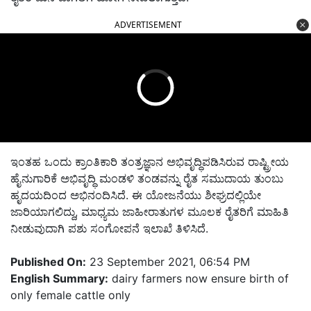
ADVERTISEMENT
ಇಂತಹ ಒಂದು ಕ್ರಾಂತಿಕಾರಿ ತಂತ್ರಜ್ಞಾನ ಅಭಿವೃದ್ಧಿಪಡಿಸಿರುವ ರಾಷ್ಟ್ರೀಯ
ಹೈನುಗಾರಿಕೆ ಅಭಿವೃದ್ಧಿ ಮಂಡಳಿ ತಂಡವನ್ನು ರೈತ ಸಮುದಾಯ ತುಂಬು
ಹೃದಯದಿಂದ ಅಭಿನಂದಿಸಿದೆ. ಈ ಯೋಜನೆಯು ಶೀಘ್ರದಲ್ಲಿಯೇ
ಜಾರಿಯಾಗಲಿದ್ದು, ಮಾಧ್ಯಮ ಜಾಹೀರಾತುಗಳ ಮೂಲಕ ರೈತರಿಗೆ ಮಾಹಿತಿ
ನೀಡುವುದಾಗಿ ಪಶು ಸಂಗೋಪನೆ ಇಲಾಖೆ ತಿಳಿಸಿದೆ.
Published On:
23 September 2021, 06:54 PM
English Summary:
dairy farmers now ensure birth of
only female cattle only