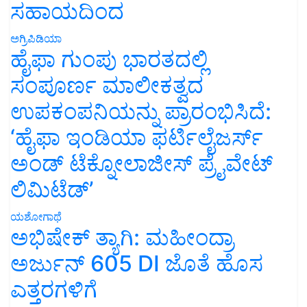
ಸಹಾಯದಿಂದ
ಅಗ್ರಿಪಿಡಿಯಾ
ಹೈಫಾ ಗುಂಪು ಭಾರತದಲ್ಲಿ
ಸಂಪೂರ್ಣ ಮಾಲೀಕತ್ವದ
ಉಪಕಂಪನಿಯನ್ನು ಪ್ರಾರಂಭಿಸಿದೆ:
‘ಹೈಫಾ ಇಂಡಿಯಾ ಫರ್ಟಿಲೈಜರ್ಸ್
ಅಂಡ್ ಟೆಕ್ನೋಲಾಜೀಸ್ ಪ್ರೈವೇಟ್
ಲಿಮಿಟೆಡ್’
ಯಶೋಗಾಥೆ
ಅಭಿಷೇಕ್ ತ್ಯಾಗಿ: ಮಹೀಂದ್ರಾ
ಅರ್ಜುನ್ 605 DI ಜೊತೆ ಹೊಸ
ಎತ್ತರಗಳಿಗೆ