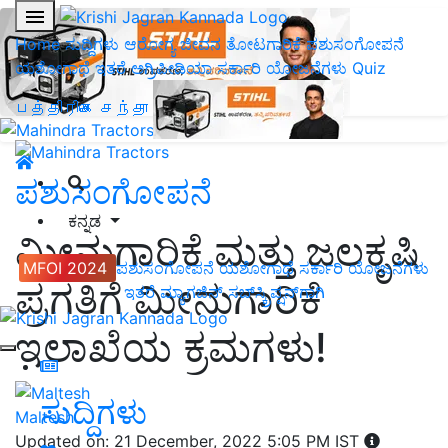
Home
ಸುದ್ದಿಗಳು
ಆರೋಗ್ಯ ಜೀವನ
ತೋಟಗಾರಿಕೆ
ಪಶುಸಂಗೋಪನೆ
ಯಶೋಗಾಥೆ
ಇತರೆ
ಅಗ್ರಿಪೀಡಿಯಾ
ಸರ್ಕಾರಿ ಯೋಜನೆಗಳು
Quiz
பத்திரிகை சந்தா
ಪಶುಸಂಗೋಪನೆ
ಕನ್ನಡ
ಮೀನುಗಾರಿಕೆ ಮತ್ತು ಜಲಕೃಷಿ
MFOI 2024
ಪಶುಸಂಗೋಪನೆ
ಯಶೋಗಾಥೆ
ಸರ್ಕಾರಿ ಯೋಜನೆಗಳು
ಪ್ರಗತಿಗೆ ಮೀನುಗಾರಿಕೆ
ಇತರೆ
ಮ್ಯಾಗಜಿನ್‌ ಸಬ್‌ಸ್ಕ್ರಿಪ್ಷನ್‌ಗಾಗಿ
ಇಲಾಖೆಯ ಕ್ರಮಗಳು!
ಸುದ್ದಿಗಳು
Maltesh
Updated on: 21 December, 2022 5:05 PM IST