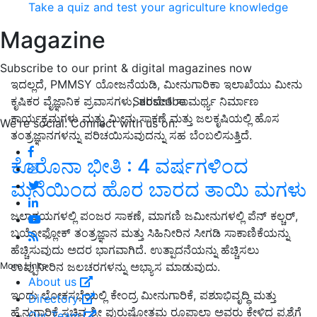
Take a quiz and test your agriculture knowledge
Magazine
Subscribe to our print & digital magazines now
ಇದಲ್ಲದೆ, PMMSY ಯೋಜನೆಯಡಿ, ಮೀನುಗಾರಿಕಾ ಇಲಾಖೆಯು ಮೀನು
Subscribe
ಕೃಷಿಕರ ವೈಜ್ಞಾನಿಕ ಪ್ರವಾಸಗಳು, ತರಬೇತಿ ಸಾಮರ್ಥ್ಯ ನಿರ್ಮಾಣ
ಕಾರ್ಯಕ್ರಮಗಳು ಮತ್ತು ಮೀನು ಸಾಕಣೆ ಮತ್ತು ಜಲಕೃಷಿಯಲ್ಲಿ ಹೊಸ
We're social. Connect with us on:
ತಂತ್ರಜ್ಞಾನಗಳನ್ನು ಪರಿಚಯಿಸುವುದನ್ನು ಸಹ ಬೆಂಬಲಿಸುತ್ತಿದೆ.
ಕೊರೊನಾ ಭೀತಿ : 4 ವರ್ಷಗಳಿಂದ
ಮನೆಯಿಂದ ಹೊರ ಬಾರದ ತಾಯಿ ಮಗಳು
ಜಲಾಶಯಗಳಲ್ಲಿ ಪಂಜರ ಸಾಕಣೆ, ಮಾಗಣಿ ಜಮೀನುಗಳಲ್ಲಿ ಪೆನ್ ಕಲ್ಚರ್,
ಬಯೋಫ್ಲೋಕ್ ತಂತ್ರಜ್ಞಾನ ಮತ್ತು ಸಿಹಿನೀರಿನ ಸೀಗಡಿ ಸಾಕಾಣಿಕೆಯನ್ನು
ಹೆಚ್ಚಿಸುವುದು ಅದರ ಭಾಗವಾಗಿದೆ. ಉತ್ಪಾದನೆಯನ್ನು ಹೆಚ್ಚಿಸಲು
ಉಪ್ಪುನೀರಿನ ಜಲಚರಗಳನ್ನು ಅಭ್ಯಾಸ ಮಾಡುವುದು.
More Links
About us
ಇಂದು ಲೋಕಸಭೆಯಲ್ಲಿ ಕೇಂದ್ರ ಮೀನುಗಾರಿಕೆ, ಪಶುಾಭಿವೃದ್ಧಿ ಮತ್ತು
Directory
ಹೈನುಗಾರಿಕೆ ಸಚಿವ ಶ್ರೀ ಪುರುಷೋತ್ತಮ ರೂಪಾಲಾ ಅವರು ಕೇಳಿದ ಪ್ರಶ್ನೆಗೆ
Our Team