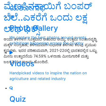
ಮೆಣಸಿನಕಾಯಿಗೆ ಬಂಪರ್‌
ಯಶೋಗಾಥೆ
ಬೆಲೆ..ಎಕರೆಗೆ ಒಂದು ಲಕ್ಷ
ಲಾಭ ಫಿಕ್ಸ್
Photo Gallery
We capture the best photos around events,
ಆಯಾ ತಳಿಗಳಿಗೆ ಸೂಕ್ತವಾದ ಆಹಾರದ ಆಯ್ಕೆ, ಉತ್ತಮ ಸಂತಾನವೃದ್ಧಿ
exhibitions happening across the country
ಮಕ್ಕಳ ಸಂಗ್ರಹಣೆ, ತಳೀಯವಾಗಿ ಸುಧಾರಿತ ತಳಿಗಳು ಕೆಲವು ಪ್ರಮುಖ
ಕ್ರಮಗಳು. ಇದರ ಪರಿಣಾಮವಾಗಿ, 2021-22ರಲ್ಲಿ ಭಾರತದಲ್ಲಿನ ಒಟ್ಟು
ಮೀನು ಉತ್ಪಾದನೆಯ 74.59% ಒಳನಾಡು ಮೀನುಗಾರಿಕೆ ಮತ್ತು
Videos
ಜಲಕೃಷಿಯು ಪಾಲನ್ನು ಹೊಂದಿದೆ.
Handpicked videos to inspire the nation on
agriculture and related industry
Quiz