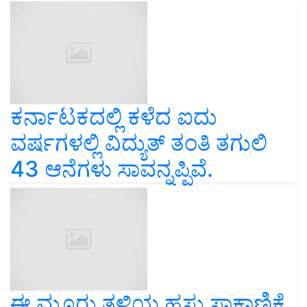
ಕರ್ನಾಟಕದಲ್ಲಿ ಕಳೆದ ಐದು
ವರ್ಷಗಳಲ್ಲಿ ವಿದ್ಯುತ್‌ ತಂತಿ ತಗುಲಿ
43 ಆನೆಗಳು ಸಾವನ್ನಪ್ಪಿವೆ.
ಈ ಮೂರು ತಳಿಯ ಹಸು ಸಾಕಾಣಿಕೆ