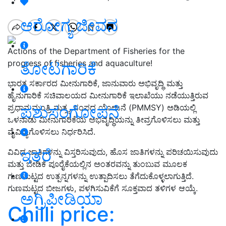
ಆರೋಗ್ಯ ಜೀವನ
Actions of the Department of Fisheries for the
progress of fisheries and aquaculture!
ತೋಟಗಾರಿಕೆ
ಭಾರತ ಸರ್ಕಾರದ ಮೀನುಗಾರಿಕೆ, ಜಾನುವಾರು ಅಭಿವೃದ್ಧಿ ಮತ್ತು
ಹೈನುಗಾರಿಕೆ ಸಚಿವಾಲಯದ ಮೀನುಗಾರಿಕೆ ಇಲಾಖೆಯು ನಡೆಯುತ್ತಿರುವ
ಪಶುಸಂಗೋಪನೆ
ಪ್ರಧಾನ ಮಂತ್ರಿ ಮತ್ಸ್ಯ ಸಂಪದ ಯೋಜನೆ (PMMSY) ಅಡಿಯಲ್ಲಿ
ಒಳನಾಡು ಮೀನುಗಾರಿಕೆಯ ಅಭಿವೃದ್ಧಿಯನ್ನು ತೀವ್ರಗೊಳಿಸಲು ಮತ್ತು
ವೈವಿಧ್ಯಗೊಳಿಸಲು ನಿರ್ಧರಿಸಿದೆ.
ಇತರೆ
ವಿವಿಧ ಜಾತಿಗಳನ್ನು ವಿಸ್ತರಿಸುವುದು, ಹೊಸ ಜಾತಿಗಳನ್ನು ಪರಿಚಯಿಸುವುದು
ಮತ್ತು ಬೇಡಿಕೆ ಪೂರೈಕೆಯಲ್ಲಿನ ಅಂತರವನ್ನು ತುಂಬುವ ಮೂಲಕ
ಗುಣಮಟ್ಟದ ಉತ್ಪನ್ನಗಳನ್ನು ಉತ್ಪಾದಿಸಲು ತೆಗೆದುಕೊಳ್ಳಲಾಗುತ್ತಿದೆ.
ಗುಣಮಟ್ಟದ ಬೀಜಗಳು, ಪಳಗಿಸುವಿಕೆಗೆ ಸೂಕ್ತವಾದ ತಳಿಗಳ ಆಯ್ಕೆ.
ಅಗ್ರಿಪೀಡಿಯಾ
Chilli price: