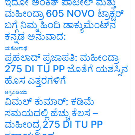
ಇದೋ ಅಂಕಿತ್ ಪಾಟೀಲ್ ಮತ್ತು
ಮಹೀಂದ್ರಾ 605 NOVO ಟ್ರಾಕ್ಟರ್
ಬಗ್ಗೆ ನಿಮ್ಮ ಹಿಂದಿ ಡಾಕ್ಯುಮೆಂಟ್‌ನ
ಕನ್ನಡ ಅನುವಾದ:
ಯಶೋಗಾಥೆ
ಪ್ರಹಲಾದ್ ಪ್ರಜಾಪತಿ: ಮಹೀಂದ್ರಾ
275 DI TU PP ಜೊತೆಗೆ ಯಶಸ್ಸಿನ
ಹೊಸ ಎತ್ತರಗಳಿಗೆ
ಅಗ್ರಿಪಿಡಿಯಾ
ವಿಮಲ್ ಕುಮಾರ್: ಕಡಿಮೆ
ಸಮಯದಲ್ಲಿ ಹೆಚ್ಚು ಕೆಲಸ –
ಮಹೀಂದ್ರ 275 DI TU PP