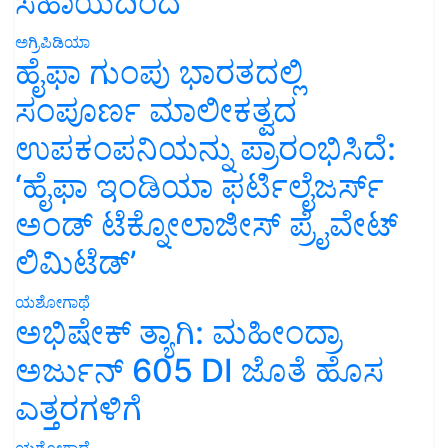
ಸಹಾಯದಿಂದ
ಅಗ್ರಿಪಿಡಿಯಾ
ಹೈಫಾ ಗುಂಪು ಭಾರತದಲ್ಲಿ
ಸಂಪೂರ್ಣ ಮಾಲೀಕತ್ವದ
ಉಪಕಂಪನಿಯನ್ನು ಪ್ರಾರಂಭಿಸಿದೆ:
‘ಹೈಫಾ ಇಂಡಿಯಾ ಫರ್ಟಿಲೈಜರ್ಸ್
ಅಂಡ್ ಟೆಕ್ನೋಲಾಜೀಸ್ ಪ್ರೈವೇಟ್
ಲಿಮಿಟೆಡ್’
ಯಶೋಗಾಥೆ
ಅಭಿಷೇಕ್ ತ್ಯಾಗಿ: ಮಹೀಂದ್ರಾ
ಅರ್ಜುನ್ 605 DI ಜೊತೆ ಹೊಸ
ಎತ್ತರಗಳಿಗೆ
ಯಶೋಗಾಥೆ