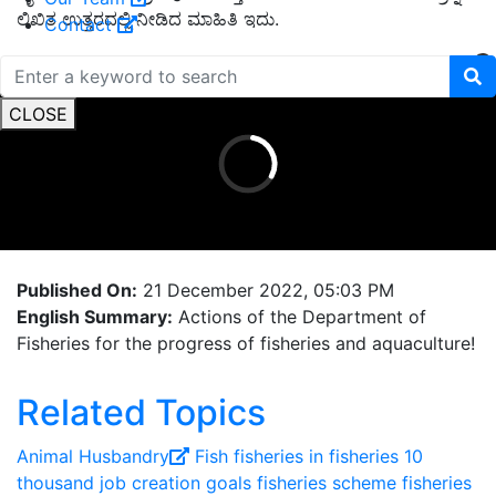
ಲಿಖಿತ ಉತ್ತರದಲ್ಲಿ ನೀಡಿದ ಮಾಹಿತಿ ಇದು.
Contact
ADVERTISEMENT
CLOSE
Published On:
21 December 2022, 05:03 PM
English Summary:
Actions of the Department of
Fisheries for the progress of fisheries and aquaculture!
Related Topics
Animal Husbandry
Fish
fisheries
in fisheries 10
thousand job creation goals
fisheries scheme
fisheries