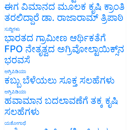
ಈಗ ವಿಮಾನದ ಮೂಲಕ ಕೃಷಿ ಕ್ರಾಂತಿ
ತರಲಿದ್ದಾರೆ ಡಾ. ರಾಜಾರಾಮ್ ತ್ರಿಪಾಠಿ
ಸುದ್ದಿಗಳು
ಭಾರತದ ಗ್ರಾಮೀಣ ಆರ್ಥಿಕತೆಗೆ
FPO ನೇತೃತ್ವದ ಅಗ್ರಿವೋಲ್ಟಾಯಿಕ್ಸ್‌ನ
ಭರವಸೆ
ಅಗ್ರಿಪಿಡಿಯಾ
ಕಬ್ಬು ಬೆಳೆಯಲು ಸೂಕ್ತ ಸಲಹೆಗಳು
ಅಗ್ರಿಪಿಡಿಯಾ
ಹವಾಮಾನ ಬದಲಾವಣೆಗೆ ತಕ್ಕ ಕೃಷಿ
ಸಲಹೆಗಳು
ಯಶೋಗಾಥೆ