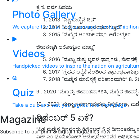
ಕ್ರ ಸ. ವರ್ಷ ವಿಷಯ
Photo Gallery
2013 “ವಿಶ್ವ ಮಣ್ಣಿನ ದಿನ”
We capture the best photos around events, exhibitio
2014 “ಎಲ್ಲಿ ಆಹಾರ ಪ್ರಾರಂಭವಾಗುತ್ತದೆ”
2015 “ಮಣ್ಣಿನ ಆಂತರಿಕ ವರ್ಷ: ಆರೋಗ್ಯಕರ
ಜೀವನಕ್ಕಾಗಿ ಆರೋಗ್ಯಕರ ಮಣ್ಣು”
Videos
2016 “ಮಣ್ಣು ಮತ್ತು ದ್ವಿದಳ ಧಾನ್ಯಗಳು, ಜೀವನಕ್
Handpicked videos to inspire the nation on agricultur
2017 “ಗ್ರಹದ ಆರೈಕೆ ನೆಲದಿಂದ ಪ್ರಾರಂಭವಾಗುತ್ತದ
2018 “ಮಣ್ಣಿನ ಮಾಲಿನ್ಯಕ್ಕೆ ಪರಿಹಾರವಾಗಿರಿ” 8. 20
Quiz
9 . 2020 “ಮಣ್ಣನ್ನು ಜೀವಂತವಾಗಿರಿಸಿ, ಮಣ್ಣಿನ ಜೀವವೈವಿಧ್
10 . 2021 “ಮಣ್ಣು ಸವಳಾಗುವುದನ್ನು ನಿಲ್ಲಿಸೋಣ, ಮಣ್
Take a quiz and test your agriculture knowledge
ಡಿಸೆಂಬರ್ 5 ಏಕೆ?
Magazine
“ವಿಶ್ವ ಮಣ್ಣಿನ ದಿನವೆಂದು ಡಿಸೆಂಬರ್ 5 ರ ದಿನಾಂಕವನ್ನ
Subscribe to our print & digital magazines now
ಎಚ್.ಎಂ.ಭೂಮಿಬೋಲ್ ಅದುಲ್ಯದೇಜ್‍ರವರ ಅಧಿಕೃತ ಜನ್ಮದಿನಕ್