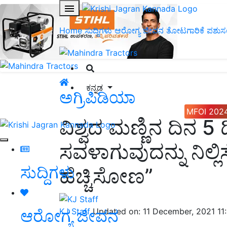
Home
ಸುದ್ದಿಗಳು
ಆರೋಗ್ಯ ಜೀವನ
ತೋಟಗಾರಿಕೆ
ಪಶುಸ
ಕನ್ನಡ
ಅಗ್ರಿಪಿಡಿಯಾ
MFOI 202
ವಿಶ್ವದ ಮಣ್ಣಿನ ದಿನ 5
ಸವಳಾಗುವುದನ್ನು ನಿಲ್
ಸುದ್ದಿಗಳು
ಹೆಚ್ಚಿಸೋಣ”
ಆರೋಗ್ಯ ಜೀವನ
KJ Staff
Updated on: 11 December, 2021 1