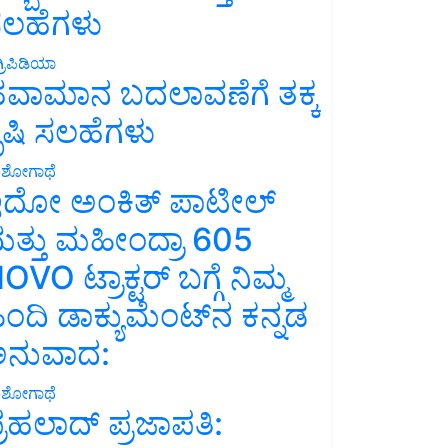
ಲಹೆಗಳು
್ರಿಪಿಡಿಯಾ
ವಾಮಾನ ಬದಲಾವಣೆಗೆ ತಕ್ಕ
ೃಷಿ ಸಲಹೆಗಳು
ಶೋಗಾಥೆ
ದೋ ಅಂಕಿತ್ ಪಾಟೀಲ್
ತ್ತು ಮಹೀಂದ್ರಾ 605
OVO ಟ್ರಾಕ್ಟರ್ ಬಗ್ಗೆ ನಿಮ್ಮ
ಿಂದಿ ಡಾಕ್ಯುಮೆಂಟ್‌ನ ಕನ್ನಡ
ನುವಾದ:
ಶೋಗಾಥೆ
್ರಹಲಾದ್ ಪ್ರಜಾಪತಿ: