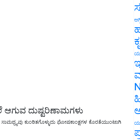
ಸ
ಅಗ
ಹ
ಕ
ಯ
ಇ
ಮ
N
ಹ
ಅ
ಲೆ ಆಗುವ ದುಷ್ಟರಿಣಾಮಗಳು
ಸಾಮಥ್ರ್ಯವು ಕುಂಠಿತಗೊಳ್ಳುದು ಘೋಷಕಾಂಕ್ಷಗಳ ಕೊರತೆಯುಂಟಾಗಿ
ಯ
ಪ