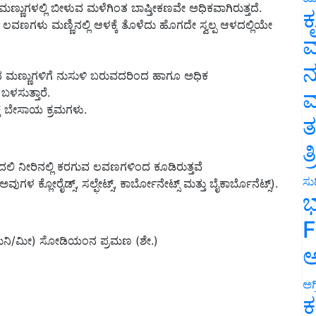
್ಣುಗಳಲ್ಲಿ ಬೀಳುವ ಮಳೆಗಿಂತ ಬಾಷ್ತೀಕಣವೇ ಅಧಿಕವಾಗಿರುತ್ತದೆ.
ಕ
ವಣಗಳು ಮಣ್ಣಿನಲ್ಲಿ ಆಳಕ್ಕೆ ತೊಳೆದು ಹೊಗದೇ ಸ್ವಲ್ಪ ಆಳದಲ್ಲಿಯೇ
ವ
ನ
 ಮಣ್ಣುಗಳಿಗೆ ನುಸುಳಿ ಬರುವದರಿಂದ ಹಾಗೂ ಅಧಿಕ
ಳಸುತ್ತಾರೆ.
ಮ
ತ ಬೇಸಾಯ ಕ್ರಮಗಳು.
ತ
ತ
ಲಿ ನೀರಿನಲ್ಲಿ ಕರಗುವ ಲವಣಗಳಿಂದ ಕೂಡಿರುತ್ತವೆ
ಸುದ
 ಕ್ಲೋರೈಡ್ಸ್, ಸಲ್ಫೇಟ್ಸ್, ಕಾರ್ಬೋನೇಟ್ಸ್ ಮತ್ತು ಬೈಕಾರ್ಬೊನೆಟ್ಸ್).
ಭ
F
 ಸೈಮನಿ/ಮೀ) ಸೋಡಿಯಂನ ಪ್ರಮಣ (ಶೇ.)
ಅ
ಅಗ
ಕ