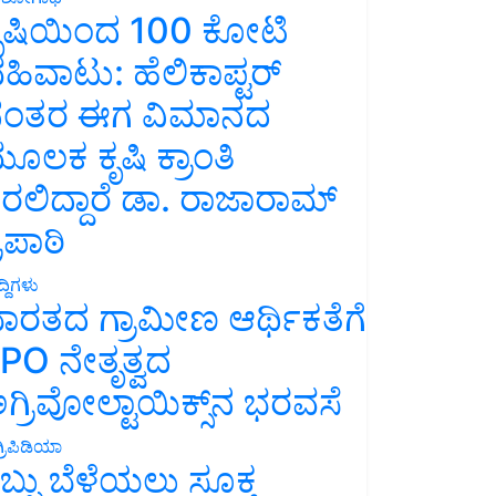
ೃಷಿಯಿಂದ 100 ಕೋಟಿ
ಹಿವಾಟು: ಹೆಲಿಕಾಪ್ಟರ್
ಂತರ ಈಗ ವಿಮಾನದ
ೂಲಕ ಕೃಷಿ ಕ್ರಾಂತಿ
ರಲಿದ್ದಾರೆ ಡಾ. ರಾಜಾರಾಮ್
್ರಿಪಾಠಿ
್ದಿಗಳು
ಾರತದ ಗ್ರಾಮೀಣ ಆರ್ಥಿಕತೆಗೆ
PO ನೇತೃತ್ವದ
ಗ್ರಿವೋಲ್ಟಾಯಿಕ್ಸ್‌ನ ಭರವಸೆ
್ರಿಪಿಡಿಯಾ
ಬ್ಬು ಬೆಳೆಯಲು ಸೂಕ್ತ