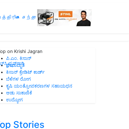
த்திரிகை சந்தா
op on Krishi Jagran
ಪಿ.ಎಂ. ಕಿಸಾನ್
ಸ್ಕ್ರಿಪ್ಷನ್‌ಗಾಗಿ
ಜೀವಾಮೃತ
ಕಿಸಾನ್ ಕ್ರೇಡಿಟ್ ಕಾರ್ಡ್
ಬೆಳೆಗಳ ರೋಗ
ಕೃಷಿ ಯಂತ್ರೋಪಕರಣಗಳ ಸಹಾಯಧನ
ಆಡು ಸಾಕಾಣಿಕೆ
ಉದ್ಯೋಗ
op Stories