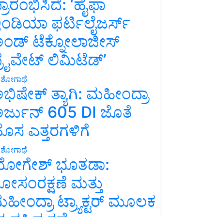
್ರಾರಂಭಿಸಿದೆ: ‘ಹೈಫಾ
ಂಡಿಯಾ ಫರ್ಟಿಲೈಜರ್ಸ್
ಂಡ್ ಟೆಕ್ನೋಲಾಜೀಸ್
್ರೈವೇಟ್ ಲಿಮಿಟೆಡ್’
ಶೋಗಾಥೆ
ಭಿಷೇಕ್ ತ್ಯಾಗಿ: ಮಹೀಂದ್ರಾ
ರ್ಜುನ್ 605 DI ಜೊತೆ
ೊಸ ಎತ್ತರಗಳಿಗೆ
ಶೋಗಾಥೆ
ೋಗೇಶ್ ಭೂತಡಾ:
ೋಸಂರಕ್ಷಣೆ ಮತ್ತು
ಹೀಂದ್ರಾ ಟ್ರ್ಯಾಕ್ಟರ್ ಮೂಲಕ