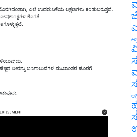
ಮ
ು ಸೊರಗಿದಂತಾಗಿ, ಎಲೆ ಉದರುವಿಕೆಯ ಲಕ್ಷಣಗಳು ಕಂಡುಬರುತ್ತವೆ.
ಜ
ಯ ಘೋಷಕಾಂಕ್ಷಗಳ ಕೊರತೆ.
ೊಳ್ಳುತ್ತದೆ.
ಎ
ಅಗ
ವ
ಸ
ತಿಳಿಯುವುದು.
ಹೆಚ್ಚಿನ ನೀರನ್ನು ಬಸಿಗಾಲುವೆಗಳ ಮುಖಾಂತರ ಹೊರಗೆ
ಮ
ಾಡುವುದು.
ಅಗ
ಹ
ERTISEMENT
ಸ
ಉ