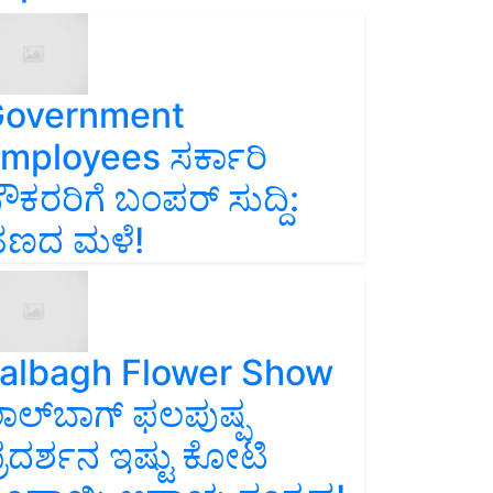
overnment
mployees ಸರ್ಕಾರಿ
ೌಕರರಿಗೆ ಬಂಪರ್‌ ಸುದ್ದಿ:
ಣದ ಮಳೆ!
albagh Flower Show
ಾಲ್‌ಬಾಗ್ ಫಲಪುಷ್ಪ
್ರದರ್ಶನ ಇಷ್ಟು ಕೋಟಿ