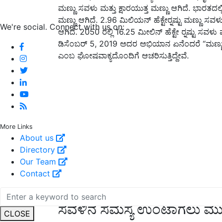
ಮಣ್ಣು ಸವಳು ಮತ್ತು ಕ್ಷಾರಯುತ್ತ ಮಣ್ಣು ಆಗಿದೆ. ಭಾರತದಲ್ಲಿ
ಮಣ್ಣು ಆಗಿದೆ. 2.96 ಮಿಲಿಯನ್ ಹೆಕ್ಟೇರ್‍ನಷ್ಟು ಮಣ್ಣು ಸವಳು
We're social. Connect with us on:
ಆಗಿದೆ. 2050 ರಲ್ಲಿ 16.25 ಮೀಲಿನ್ ಹೆಕ್ಟೇ ರ್‍ನಷ್ಟು ಸವಳ
ಡಿಸೆಂಬರ್ 5, 2019 ಅದರ ಅಭಿಯಾನ ಏನೆಂದರೆ “ಮಣ್ಣು ಸ
ಎಂಬ ಘೋಷವಾಕ್ಯದೊಂದಿಗೆ ಆಚರಿಸುತ್ತಿದ್ದೇವೆ.
More Links
About us
Directory
Our Team
Contact
ಸವಳಿನ ಸಮಸ್ಯೆ ಉಂಟಾಗಲು ಮು
CLOSE