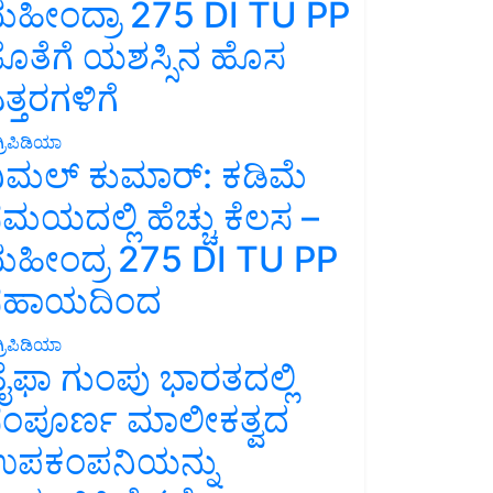
ಹೀಂದ್ರಾ 275 DI TU PP
ೊತೆಗೆ ಯಶಸ್ಸಿನ ಹೊಸ
ತ್ತರಗಳಿಗೆ
್ರಿಪಿಡಿಯಾ
ಿಮಲ್ ಕುಮಾರ್: ಕಡಿಮೆ
ಮಯದಲ್ಲಿ ಹೆಚ್ಚು ಕೆಲಸ –
ಹೀಂದ್ರ 275 DI TU PP
ಸಹಾಯದಿಂದ
್ರಿಪಿಡಿಯಾ
ೈಫಾ ಗುಂಪು ಭಾರತದಲ್ಲಿ
ಂಪೂರ್ಣ ಮಾಲೀಕತ್ವದ
ಪಕಂಪನಿಯನ್ನು