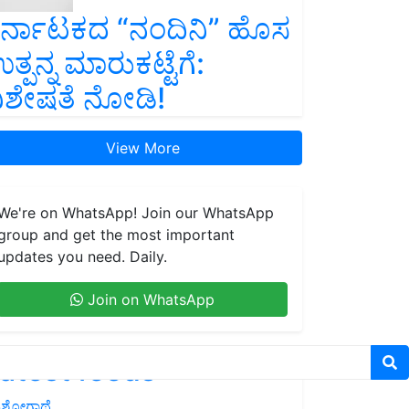
ರ್ನಾಟಕದ “ನಂದಿನಿ” ಹೊಸ
ತ್ಪನ್ನ ಮಾರುಕಟ್ಟೆಗೆ:
ಿಶೇಷತೆ ನೋಡಿ!
View More
We're on WhatsApp! Join our WhatsApp
group and get the most important
updates you need. Daily.
Join on WhatsApp
atest feeds
ಶೋಗಾಥೆ