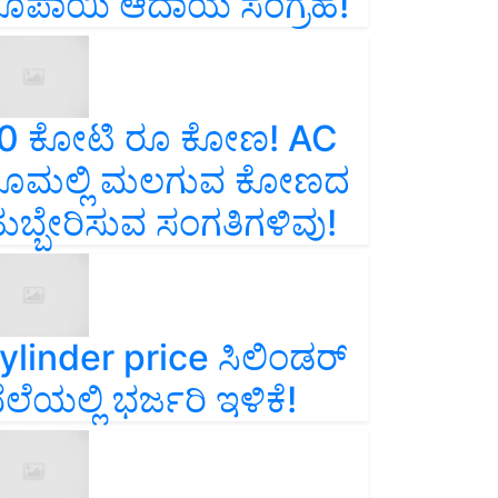
ೂಪಾಯಿ ಆದಾಯ ಸಂಗ್ರಹ!
0 ಕೋಟಿ ರೂ ಕೋಣ! AC
ೂಮಲ್ಲಿ ಮಲಗುವ ಕೋಣದ
ುಬ್ಬೇರಿಸುವ ಸಂಗತಿಗಳಿವು!
ylinder price ಸಿಲಿಂಡರ್‌
ೆಲೆಯಲ್ಲಿ ಭರ್ಜರಿ ಇಳಿಕೆ!