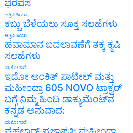
ಭರವಸೆ
ಅಗ್ರಿಪಿಡಿಯಾ
ಕಬ್ಬು ಬೆಳೆಯಲು ಸೂಕ್ತ ಸಲಹೆಗಳು
ಅಗ್ರಿಪಿಡಿಯಾ
ಹವಾಮಾನ ಬದಲಾವಣೆಗೆ ತಕ್ಕ ಕೃಷಿ
ಸಲಹೆಗಳು
ಯಶೋಗಾಥೆ
ಇದೋ ಅಂಕಿತ್ ಪಾಟೀಲ್ ಮತ್ತು
ಮಹೀಂದ್ರಾ 605 NOVO ಟ್ರಾಕ್ಟರ್
ಬಗ್ಗೆ ನಿಮ್ಮ ಹಿಂದಿ ಡಾಕ್ಯುಮೆಂಟ್‌ನ
ಕನ್ನಡ ಅನುವಾದ:
ಯಶೋಗಾಥೆ
ಪ್ರಹಲಾದ್ ಪ್ರಜಾಪತಿ: ಮಹೀಂದ್ರಾ