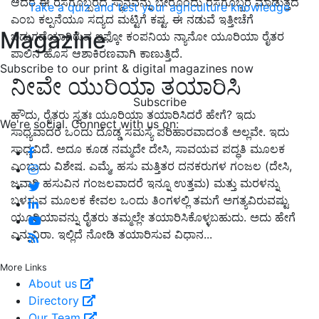
ಆದರೆ ಈ ರಸಗೊಬ್ಬರದ ಸ್ಥಾನವನ್ನು ಬೇರೊಂದು ರಸಗೊಬ್ಬರ ಮಾಡುತ್ತದೆ
Take a quiz and test your agriculture knowledge
ಎಂಬ ಕಲ್ಪನೆಯೂ ಸದ್ಯದ ಮಟ್ಟಿಗೆ ಕಷ್ಟ. ಈ ನಡುವೆ ಇತ್ತೀಚೆಗೆ
Magazine
ಬಿಡುಗಡೆಯಾಗಿರುವ ಇಫ್ಕೋ ಕಂಪನಿಯ ನ್ಯಾನೋ ಯೂರಿಯಾ ರೈತರ
ಪಾಲಿನ ಹೊಸ ಆಶಾಕಿರಣವಾಗಿ ಕಾಣುತ್ತಿದೆ.
Subscribe to our print & digital magazines now
ನೀವೇ ಯುರಿಯಾ ತಯಾರಿಸಿ
Subscribe
ಹೌದು, ರೈತರು ಸ್ವತಃ ಯೂರಿಯಾ ತಯಾರಿಸಿದರೆ ಹೇಗೆ? ಇದು
We're social. Connect with us on:
ಸಾಧ್ಯವಾದರೆ ಒಂದು ದೊಡ್ಡ ಸಮಸ್ಯೆ ಪರಿಹಾರವಾದಂತೆ ಅಲ್ಲವೇ. ಇದು
ಸಾಧ್ಯವಿದೆ. ಅದೂ ಕೂಡ ನಮ್ಮದೇ ದೇಸಿ, ಸಾವಯವ ಪದ್ಧತಿ ಮೂಲಕ
ಎಂಬುದು ವಿಶೇಷ. ಎಮ್ಮೆ, ಹಸು ಮತ್ತಿತರ ದನಕರುಗಳ ಗಂಜಲ (ದೇಸಿ,
ಜವಾರಿ ಹಸುವಿನ ಗಂಜಲವಾದರೆ ಇನ್ನೂ ಉತ್ತಮ) ಮತ್ತು ಮರಳನ್ನು
ಬಳಸುವ ಮೂಲಕ ಕೇವಲ ಒಂದು ತಿಂಗಳಲ್ಲಿ ತಮಗೆ ಅಗತ್ಯವಿರುವಷ್ಟು
ಯೂರಿಯಾವನ್ನು ರೈತರು ತಮ್ಮಲ್ಲೇ ತಯಾರಿಸಿಕೊಳ್ಳಬಹುದು. ಅದು ಹೇಗೆ
ಎನ್ನುವಿರಾ. ಇಲ್ಲಿದೆ ನೋಡಿ ತಯಾರಿಸುವ ವಿಧಾನ...
More Links
About us
Directory
Our Team