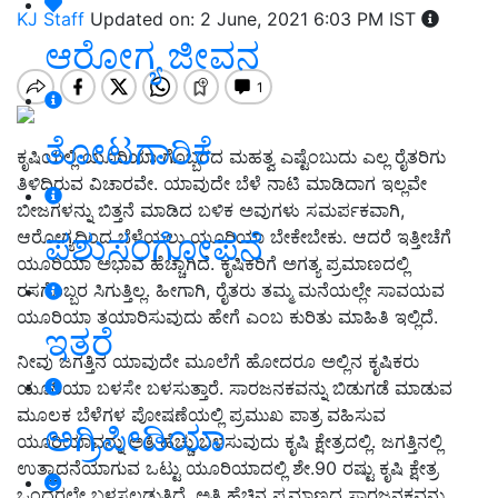
KJ Staff
Updated on: 2 June, 2021 6:03 PM IST
ಆರೋಗ್ಯ ಜೀವನ
ತೋಟಗಾರಿಕೆ
ಕೃಷಿಯಲ್ಲಿ ಯೂರಿಯಾ ಗೊಬ್ಬರದ ಮಹತ್ವ ಎಷ್ಟೆಂಬುದು ಎಲ್ಲ ರೈತರಿಗು
ತಿಳಿದಿರುವ ವಿಚಾರವೇ. ಯಾವುದೇ ಬೆಳೆ ನಾಟಿ ಮಾಡಿದಾಗ ಇಲ್ಲವೇ
ಬೀಜಗಳನ್ನು ಬಿತ್ತನೆ ಮಾಡಿದ ಬಳಿಕ ಅವುಗಳು ಸಮರ್ಪಕವಾಗಿ,
ಪಶುಸಂಗೋಪನೆ
ಆರೋಗ್ಯದಿಂದ ಬೆಳೆಯಲು ಯೂರಿಯಾ ಬೇಕೇಬೇಕು. ಆದರೆ ಇತ್ತೀಚೆಗೆ
ಯೂರಿಯಾ ಅಭಾವ ಹೆಚ್ಚಾಗಿದೆ. ಕೃಷಿಕರಿಗೆ ಅಗತ್ಯ ಪ್ರಮಾಣದಲ್ಲಿ
ರಸಗೊಬ್ಬರ ಸಿಗುತ್ತಿಲ್ಲ. ಹೀಗಾಗಿ, ರೈತರು ತಮ್ಮ ಮನೆಯಲ್ಲೇ ಸಾವಯವ
ಯೂರಿಯಾ ತಯಾರಿಸುವುದು ಹೇಗೆ ಎಂಬ ಕುರಿತು ಮಾಹಿತಿ ಇಲ್ಲಿದೆ.
ಇತರೆ
ನೀವು ಜಗತ್ತಿನ ಯಾವುದೇ ಮೂಲೆಗೆ ಹೋದರೂ ಅಲ್ಲಿನ ಕೃಷಿಕರು
ಯೂರಿಯಾ ಬಳಸೇ ಬಳಸುತ್ತಾರೆ. ಸಾರಜನಕವನ್ನು ಬಿಡುಗಡೆ ಮಾಡುವ
ಮೂಲಕ ಬೆಳೆಗಳ ಪೋಷಣೆಯಲ್ಲಿ ಪ್ರಮುಖ ಪಾತ್ರ ವಹಿಸುವ
ಅಗ್ರಿಪೀಡಿಯಾ
ಯೂರಿಯಾವನ್ನು ಅತಿ ಹೆಚ್ಚು ಬಳಸುವುದು ಕೃಷಿ ಕ್ಷೇತ್ರದಲ್ಲಿ. ಜಗತ್ತಿನಲ್ಲಿ
ಉತ್ಪಾದನೆಯಾಗುವ ಒಟ್ಟು ಯೂರಿಯಾದಲ್ಲಿ ಶೇ.90 ರಷ್ಟು ಕೃಷಿ ಕ್ಷೇತ್ರ
ಒಂದರಲ್ಲೇ ಬಳಸಲ್ಪಡುತ್ತಿದೆ. ಅತಿ ಹೆಚ್ಚಿನ ಪ್ರಮಾಣದ ಸಾರಜನಕವನ್ನು