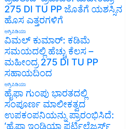
275 DI TU PP ಜೊತೆಗೆ ಯಶಸ್ಸಿನ
ಹೊಸ ಎತ್ತರಗಳಿಗೆ
ಅಗ್ರಿಪಿಡಿಯಾ
ವಿಮಲ್ ಕುಮಾರ್: ಕಡಿಮೆ
ಸಮಯದಲ್ಲಿ ಹೆಚ್ಚು ಕೆಲಸ –
ಮಹೀಂದ್ರ 275 DI TU PP
ಸಹಾಯದಿಂದ
ಅಗ್ರಿಪಿಡಿಯಾ
ಹೈಫಾ ಗುಂಪು ಭಾರತದಲ್ಲಿ
ಸಂಪೂರ್ಣ ಮಾಲೀಕತ್ವದ
ಉಪಕಂಪನಿಯನ್ನು ಪ್ರಾರಂಭಿಸಿದೆ:
‘ಹೈಫಾ ಇಂಡಿಯಾ ಫರ್ಟಿಲೈಜರ್ಸ್