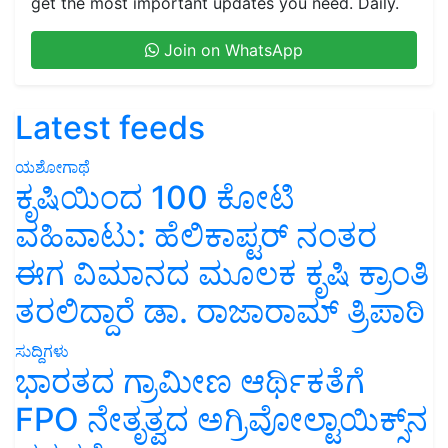
get the most important updates you need. Daily.
Join on WhatsApp
Latest feeds
ಯಶೋಗಾಥೆ
ಕೃಷಿಯಿಂದ 100 ಕೋಟಿ
ವಹಿವಾಟು: ಹೆಲಿಕಾಪ್ಟರ್ ನಂತರ
ಈಗ ವಿಮಾನದ ಮೂಲಕ ಕೃಷಿ ಕ್ರಾಂತಿ
ತರಲಿದ್ದಾರೆ ಡಾ. ರಾಜಾರಾಮ್ ತ್ರಿಪಾಠಿ
ಸುದ್ದಿಗಳು
ಭಾರತದ ಗ್ರಾಮೀಣ ಆರ್ಥಿಕತೆಗೆ
FPO ನೇತೃತ್ವದ ಅಗ್ರಿವೋಲ್ಟಾಯಿಕ್ಸ್‌ನ