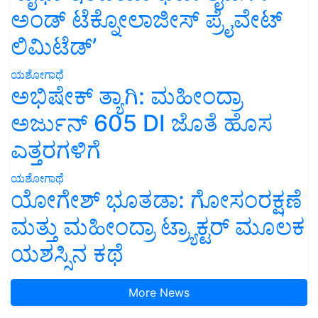
ಅಂಡ್ ಟೆಕ್ನೋಲಾಜೀಸ್ ಪ್ರೈವೇಟ್
ಲಿಮಿಟೆಡ್’
ಯಶೋಗಾಥೆ
ಅಭಿಷೇಕ್ ತ್ಯಾಗಿ: ಮಹೀಂದ್ರಾ
ಅರ್ಜುನ್ 605 DI ಜೊತೆ ಹೊಸ
ಎತ್ತರಗಳಿಗೆ
ಯಶೋಗಾಥೆ
ಯೋಗೇಶ್ ಭೂತಡಾ: ಗೋಸಂರಕ್ಷಣೆ
ಮತ್ತು ಮಹೀಂದ್ರಾ ಟ್ರ್ಯಾಕ್ಟರ್ ಮೂಲಕ
ಯಶಸ್ಸಿನ ಕಥೆ
More News