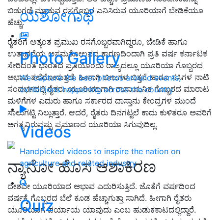
ಬಿಡುಗಡೆ ಮಾಡುವ ರಸಗೊಬ್ಬರ ಎನಿಸಿರುವ ಯೂರಿಯಾಗೆ ಬೇಡಿಕೆಯೂ
ಯಶೋಗಾಥೆ
ಹೆಚ್ಚು.
ರೈತರಿಗೆ ಅತ್ಯಂತ ಪ್ರಮುಖ ರಸಗೊಬ್ಬರವಾಗಿದ್ದರೂ, ಬೇಡಿಕೆ ಹಾಗೂ
Photo Gallery
ಉತ್ಪಾದನೆಯ ಅಸಮತೋಲನದ ಕಾರಣದಿಂದಾಗಿ ಪ್ರತಿ ವರ್ಷ ಕರ್ನಾಟಕ
ಸೇರಿದಂತೆ ಭಾರತದ ಪ್ರತಿಯೊಂದು ರಾಜ್ಯದಲ್ಲೂ ಯೂರಿಯಾ ಗೊಬ್ಬರದ
ಅಭಾವ ತಲೆದೋರುತ್ತದೆ. ಹೀಗಾಗಿ ಬೀಜಗಳ ಬಿತ್ತನೆ ಹಾಗೂ ಸಸಿಗಳ ನಾಟಿ
We capture the best photos around events,
ಸಂದರ್ಭದಲ್ಲಿ ರೈತರು ಯೂರಿಯಾಗಾಗಿ ರಾಸಾಯನಿಕ ಗೊಬ್ಬರದ ಮಾರಾಟ
exhibitions happening across the country
ಮಳಿಗೆಗಳ ಎದುರು ಹಾಗೂ ಸರ್ಕಾರದ ದಾಸ್ತಾನು ಕೇಂದ್ರಗಳ ಮುಂದೆ
ಸಾಲುಗಟ್ಟಿ ನಿಲ್ಲುತ್ತಾರೆ. ಆದರೆ, ರೈತರು ದಿನಗಟ್ಟಲೆ ಕಾದು ಕುಳಿತರೂ ಅವರಿಗೆ
ಅಗತ್ಯವಿರುವಷ್ಟು ಪ್ರಮಾಣದ ಯೂರಿಯಾ ಸಿಗುವುದಿಲ್ಲ.
Videos
Handpicked videos to inspire the nation on
ನ್ಯಾನೋ ಹೊಸ ಆಶಾಕಿರಣ
agriculture and related industry
ದೇಶವೇ ಯೂರಿಯಾದ ಅಭಾವ ಎದುರಿಸುತ್ತಿದೆ. ಜೊತೆಗೆ ವರ್ಷದಿಂದ
ವರ್ಷಕ್ಕೆ ಗೊಬ್ಬರದ ಬೆಲೆ ಕೂಡ ಹೆಚ್ಚಾಗುತ್ತಾ ಸಾಗಿದೆ. ಹೀಗಾಗಿ ರೈತರು
Quiz
ಯೂರಿಯಾಗೆ ಪರ್ಯಾಯ ಯಾವುದು ಎಂಬ ಹುಡುಕಕಾಟದಲ್ಲಿದ್ದಾರೆ.