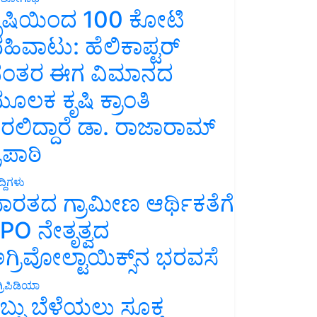
ೃಷಿಯಿಂದ 100 ಕೋಟಿ
ಹಿವಾಟು: ಹೆಲಿಕಾಪ್ಟರ್
ಂತರ ಈಗ ವಿಮಾನದ
ೂಲಕ ಕೃಷಿ ಕ್ರಾಂತಿ
ರಲಿದ್ದಾರೆ ಡಾ. ರಾಜಾರಾಮ್
್ರಿಪಾಠಿ
್ದಿಗಳು
ಾರತದ ಗ್ರಾಮೀಣ ಆರ್ಥಿಕತೆಗೆ
PO ನೇತೃತ್ವದ
ಗ್ರಿವೋಲ್ಟಾಯಿಕ್ಸ್‌ನ ಭರವಸೆ
್ರಿಪಿಡಿಯಾ
ಬ್ಬು ಬೆಳೆಯಲು ಸೂಕ್ತ