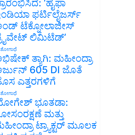
್ರಾರಂಭಿಸಿದೆ: ‘ಹೈಫಾ
ಂಡಿಯಾ ಫರ್ಟಿಲೈಜರ್ಸ್
ಂಡ್ ಟೆಕ್ನೋಲಾಜೀಸ್
್ರೈವೇಟ್ ಲಿಮಿಟೆಡ್’
ಶೋಗಾಥೆ
ಭಿಷೇಕ್ ತ್ಯಾಗಿ: ಮಹೀಂದ್ರಾ
ರ್ಜುನ್ 605 DI ಜೊತೆ
ೊಸ ಎತ್ತರಗಳಿಗೆ
ಶೋಗಾಥೆ
ೋಗೇಶ್ ಭೂತಡಾ:
ೋಸಂರಕ್ಷಣೆ ಮತ್ತು
ಹೀಂದ್ರಾ ಟ್ರ್ಯಾಕ್ಟರ್ ಮೂಲಕ