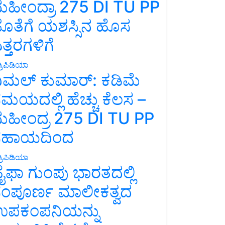
ಹೀಂದ್ರಾ 275 DI TU PP
ೊತೆಗೆ ಯಶಸ್ಸಿನ ಹೊಸ
ತ್ತರಗಳಿಗೆ
್ರಿಪಿಡಿಯಾ
ಿಮಲ್ ಕುಮಾರ್: ಕಡಿಮೆ
ಮಯದಲ್ಲಿ ಹೆಚ್ಚು ಕೆಲಸ –
ಹೀಂದ್ರ 275 DI TU PP
ಸಹಾಯದಿಂದ
್ರಿಪಿಡಿಯಾ
ೈಫಾ ಗುಂಪು ಭಾರತದಲ್ಲಿ
ಂಪೂರ್ಣ ಮಾಲೀಕತ್ವದ
ಪಕಂಪನಿಯನ್ನು