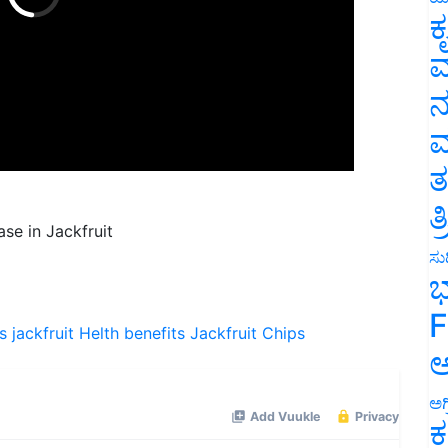
ಕ
ವ
ನ
ಮ
ತ
se in Jackfruit
ತ
ಸುದ
ಭ
s
jackfruit Helth benefits
Jackfruit Chips
F
ಅ
ಅಗ
ಕ