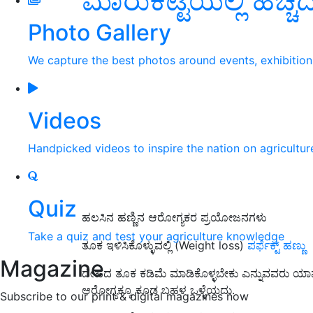
ಮಾರುಕಟ್ಟೆಯಲ್ಲಿ ಹೆಚ್ಚಿ
Photo Gallery
We capture the best photos around events, exhibitio
Videos
Handpicked videos to inspire the nation on agricultur
Quiz
ಹಲಸಿನ ಹಣ್ಣಿನ ಆರೋಗ್ಯಕರ ಪ್ರಯೋಜನಗಳು
Take a quiz and test your agriculture knowledge
ತೂಕ ಇಳಿಸಿಕೊಳ್ಳುವಲ್ಲಿ (Weight loss)
ಪರ್ಫೆಕ್ಟ್ ಹಣ್ಣು
Magazine
ದೇಹದ ತೂಕ ಕಡಿಮೆ ಮಾಡಿಕೊಳ್ಳಬೇಕು ಎನ್ನುವವರು ಯ
ಆರೋಗ್ಯಕ್ಕೂ ಕೂಡ ಬಹಳ ಒಳ್ಳೆಯದು.
Subscribe to our print & digital magazines now