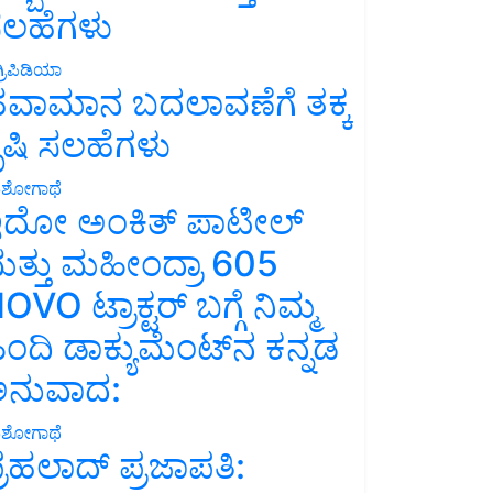
ಲಹೆಗಳು
್ರಿಪಿಡಿಯಾ
ವಾಮಾನ ಬದಲಾವಣೆಗೆ ತಕ್ಕ
ೃಷಿ ಸಲಹೆಗಳು
ಶೋಗಾಥೆ
ದೋ ಅಂಕಿತ್ ಪಾಟೀಲ್
ತ್ತು ಮಹೀಂದ್ರಾ 605
OVO ಟ್ರಾಕ್ಟರ್ ಬಗ್ಗೆ ನಿಮ್ಮ
ಿಂದಿ ಡಾಕ್ಯುಮೆಂಟ್‌ನ ಕನ್ನಡ
ನುವಾದ:
ಶೋಗಾಥೆ
್ರಹಲಾದ್ ಪ್ರಜಾಪತಿ: