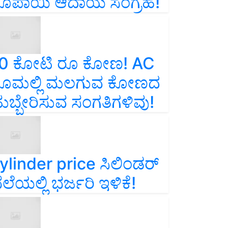
ೂಪಾಯಿ ಆದಾಯ ಸಂಗ್ರಹ!
0 ಕೋಟಿ ರೂ ಕೋಣ! AC
ೂಮಲ್ಲಿ ಮಲಗುವ ಕೋಣದ
ುಬ್ಬೇರಿಸುವ ಸಂಗತಿಗಳಿವು!
ylinder price ಸಿಲಿಂಡರ್‌
ೆಲೆಯಲ್ಲಿ ಭರ್ಜರಿ ಇಳಿಕೆ!