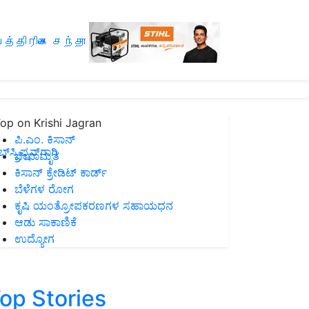
த்திரிகை சந்தா
op on Krishi Jagran
ಪಿ.ಎಂ. ಕಿಸಾನ್
ಸ್ಕ್ರಿಪ್ಷನ್‌ಗಾಗಿ
ಜೀವಾಮೃತ
ಕಿಸಾನ್ ಕ್ರೇಡಿಟ್ ಕಾರ್ಡ್
ಬೆಳೆಗಳ ರೋಗ
ಕೃಷಿ ಯಂತ್ರೋಪಕರಣಗಳ ಸಹಾಯಧನ
ಆಡು ಸಾಕಾಣಿಕೆ
ಉದ್ಯೋಗ
op Stories