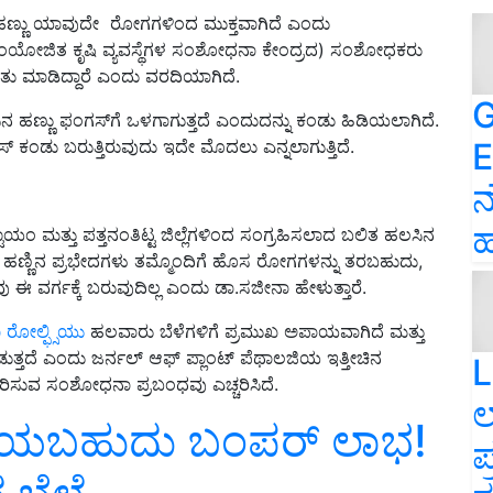
 ಹಣ್ಣು ಯಾವುದೇ ರೋಗಗಳಿಂದ ಮುಕ್ತವಾಗಿದೆ ಎಂದು
ಯದ ಸಂಯೋಜಿತ ಕೃಷಿ ವ್ಯವಸ್ಥೆಗಳ ಸಂಶೋಧನಾ ಕೇಂದ್ರದ) ಸಂಶೋಧಕರು
ು ಮಾಡಿದ್ದಾರೆ ಎಂದು ವರದಿಯಾಗಿದೆ.
G
 ಹಣ್ಣು ಫಂಗಸ್‌ಗೆ ಒಳಗಾಗುತ್ತದೆ ಎಂದುದನ್ನು ಕಂಡು ಹಿಡಿಯಲಾಗಿದೆ.
E
ಸ್‌ ಕಂಡು ಬರುತ್ತಿರುವುದು ಇದೇ ಮೊದಲು ಎನ್ನಲಾಗುತ್ತಿದೆ.
ನ
ಹ
ಮತ್ತು ಪತ್ತನಂತಿಟ್ಟ ಜಿಲ್ಲೆಗಳಿಂದ ಸಂಗ್ರಹಿಸಲಾದ ಬಲಿತ ಹಲಸಿನ
ಹಣ್ಣಿನ ಪ್ರಭೇದಗಳು ತಮ್ಮೊಂದಿಗೆ ಹೊಸ ರೋಗಗಳನ್ನು ತರಬಹುದು,
 ವರ್ಗಕ್ಕೆ ಬರುವುದಿಲ್ಲ ಎಂದು ಡಾ.ಸಜೀನಾ ಹೇಳುತ್ತಾರೆ.
ರೋಲ್ಫ್ಸಿಯು
ಹಲವಾರು ಬೆಳೆಗಳಿಗೆ ಪ್ರಮುಖ ಅಪಾಯವಾಗಿದೆ ಮತ್ತು
ುತ್ತದೆ ಎಂದು ಜರ್ನಲ್ ಆಫ್ ಪ್ಲಾಂಟ್ ಪೆಥಾಲಜಿಯ ಇತ್ತೀಚಿನ
L
ವರಿಸುವ ಸಂಶೋಧನಾ ಪ್ರಬಂಧವು ಎಚ್ಚರಿಸಿದೆ.
ಲ
ಡೆಯಬಹುದು ಬಂಪರ್ ಲಾಭ!
ಪ