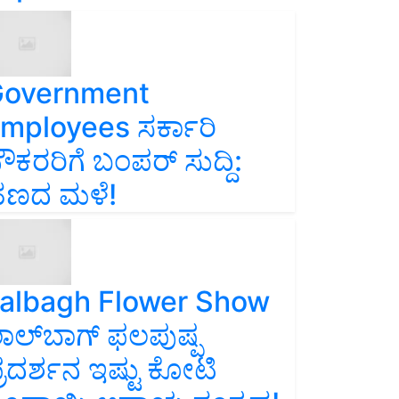
overnment
mployees ಸರ್ಕಾರಿ
ೌಕರರಿಗೆ ಬಂಪರ್‌ ಸುದ್ದಿ:
ಣದ ಮಳೆ!
albagh Flower Show
ಾಲ್‌ಬಾಗ್ ಫಲಪುಷ್ಪ
್ರದರ್ಶನ ಇಷ್ಟು ಕೋಟಿ