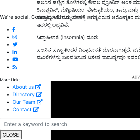
ಹಲಸಿನ ಹಣ್ಣಿನ ತೊಳೆಗಳಲ್ಲಿ ಕೇವಲ ಪ್ರೋಟಿನ್ ಅಂಶ ಮಾತ್ರ
ರಿಬಾಫ್ಲವಿನ್, ಮೆಗ್ನೀಷಿಯಂ, ಪೊಟ್ಯಾಶಿಯಂ, ತಾಮ್ರ ಮತ್
We're social. Connect with us on:
ದುಪ್ಪಟ್ಟಾಗಿವೆ. ನಮ್ಮ ದೇಹಕ್ಕೆ ಅಗತ್ಯವಿರುವ ಆರೋಗ್ಯ
ಇದರಲ್ಲಿ ಲಭ್ಯವಿವೆ.
ನಿದ್ರಾಹೀನತೆ (Insomnia) ದೂರ:
ಹಲಸಿನ ಹಣ್ಣು ತಿಂದರೆ ನಿದ್ರಾಹೀನತೆ ದೂರವಾಗುತ್ತದೆ. ಚರ್ಮ
ಮೂಳೆಗಳನ್ನು ಬಲಪಡಿಸುವ ವಿಶೇಷ ಸಾಮರ್ಥ್ಯವೂ ಇದರಲ್ಲಿ
ADV
More Links
About us
Directory
Our Team
Contact
CLOSE