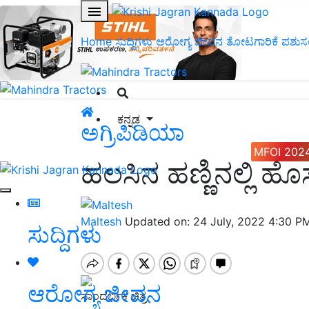
Home
ಸುದ್ದಿಗಳು
ಆರೋಗ್ಯ ಜೀವನ
ತೋಟಗಾರಿಕೆ
ಪಶುಸ
ಕನ್ನಡ
ಅಗ್ರಿಪಿಡಿಯಾ
MFOI 202
ಹಲಸಿನ ಹಣ್ಣಿನಲ್ಲಿ ಹೊಸ 
Maltesh
Updated on: 24 July, 2022 4:30 P
ಸುದ್ದಿಗಳು
ಆರೋಗ್ಯ ಜೀವನ
ಸಾಂದರ್ಭಿಕ ಚಿತ್ರ