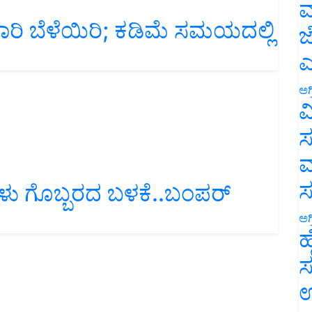
ಮ
ಾರಿ ಬೆಳೆಯಿರಿ; ಕಡಿಮೆ ಸಮಯದಲ್ಲಿ
ಜ
ಎ
ಅಗ
ವ
ಸ
ಮ
ು ಗೊಬ್ಬರದ ಬಳಕೆ..ಬಂಪರ್‌
ಅಗ
ಹ
ಸ
ಉ