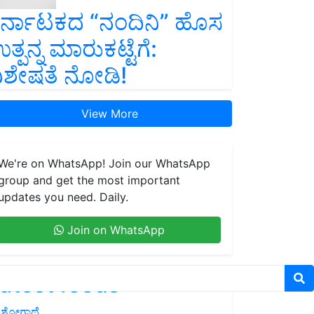
ರ್ನಾಟಕದ “ನಂದಿನಿ” ಹೊಸ
ತ್ಪನ್ನ ಮಾರುಕಟ್ಟೆಗೆ:
ಿಶೇಷತೆ ನೋಡಿ!
View More
We're on WhatsApp! Join our WhatsApp
group and get the most important
updates you need. Daily.
Join on WhatsApp
atest feeds
ಶೋಗಾಥೆ