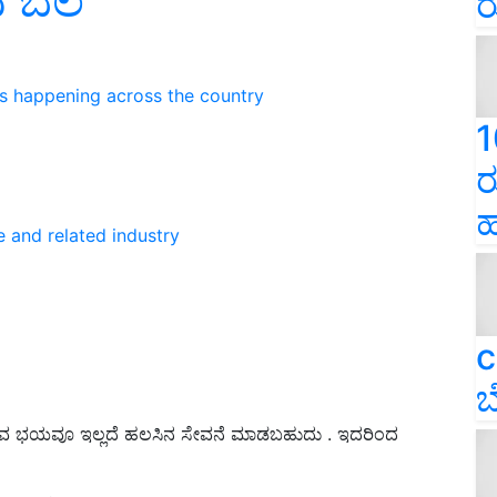
ದ ಬೆಲೆ
ರ
ns happening across the country
1
ರ
ಹ
e and related industry
c
ಬ
ಾವ ಭಯವೂ ಇಲ್ಲದೆ ಹಲಸಿನ ಸೇವನೆ ಮಾಡಬಹುದು . ಇದರಿಂದ