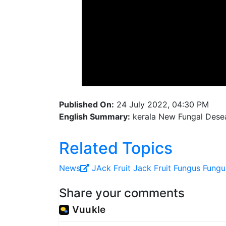
Published On:
24 July 2022, 04:30 PM
English Summary:
kerala New Fungal Desea
Related Topics
News
JAck Fruit
Jack Fruit Fungus
Fungu
Share your comments