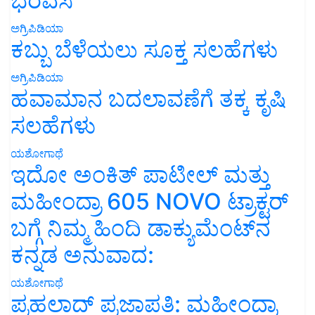
ಭರವಸೆ
ಅಗ್ರಿಪಿಡಿಯಾ
ಕಬ್ಬು ಬೆಳೆಯಲು ಸೂಕ್ತ ಸಲಹೆಗಳು
ಅಗ್ರಿಪಿಡಿಯಾ
ಹವಾಮಾನ ಬದಲಾವಣೆಗೆ ತಕ್ಕ ಕೃಷಿ
ಸಲಹೆಗಳು
ಯಶೋಗಾಥೆ
ಇದೋ ಅಂಕಿತ್ ಪಾಟೀಲ್ ಮತ್ತು
ಮಹೀಂದ್ರಾ 605 NOVO ಟ್ರಾಕ್ಟರ್
ಬಗ್ಗೆ ನಿಮ್ಮ ಹಿಂದಿ ಡಾಕ್ಯುಮೆಂಟ್‌ನ
ಕನ್ನಡ ಅನುವಾದ:
ಯಶೋಗಾಥೆ
ಪ್ರಹಲಾದ್ ಪ್ರಜಾಪತಿ: ಮಹೀಂದ್ರಾ