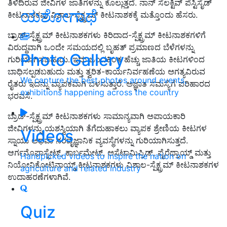
ತಿಳಿದಿರುವ ಜೀವಿಗಳ ಜಾತಿಗಳನ್ನು ಕೊಲ್ಲುತ್ತದೆ. ನಾನ್‌ ಸೆಲಕ್ಟಿವ್‌ ಪೆಸ್ಟಿಸೈಡ್‌
ಯಶೋಗಾಥೆ
ಕೀಟನಾಶಕವು ವಿಶಾಲ-ಸ್ಪೆಕ್ಟ್ರಮ್ ಕೀಟನಾಶಕಕ್ಕೆ ಮತ್ತೊಂದು ಹೆಸರು.
ಬ್ರಾಡ್-ಸ್ಪೆಕ್ಟ್ರಮ್ ಕೀಟನಾಶಕಗಳು ಕಿರಿದಾದ-ಸ್ಪೆಕ್ಟ್ರಮ್ ಕೀಟನಾಶಕಗಳಿಗೆ
ವಿರುದ್ಧವಾಗಿ ಒಂದೇ ಸಮಯದಲ್ಲಿ ಬೃಹತ್ ಪ್ರಮಾಣದ ಬೆಳೆಗಳನ್ನು
Photo Gallery
ಗುರಿಯಾಗಿಸಬಹುದು. ಇದು ಒಂದಕ್ಕಿಂತ ಹೆಚ್ಚು ಜಾತಿಯ ಕೀಟಗಳಿಂದ
ಬಾಧಿಸಲ್ಪಡಬಹುದು ಮತ್ತು ತ್ವರಿತ-ಕಾರ್ಯನಿರ್ವಹಣೆಯ ಅಗತ್ಯವಿರುವ
We capture the best photos around events,
ರೈತರು ಇದನ್ನು ವ್ಯಾಪಕವಾಗಿ ಬಳಸುತ್ತಾರೆ. ಅಜ್ಞಾತ ಸಮಸ್ಯೆಗೆ ಪರಿಹಾರದ
exhibitions happening across the country
ಭರವಸೆ.
ಬ್ರಾಡ್-ಸ್ಪೆಕ್ಟ್ರಮ್ ಕೀಟನಾಶಕಗಳು ಸಾಮಾನ್ಯವಾಗಿ ಅಪಾಯಕಾರಿ
ಜೀವಿಗಳನ್ನು ಯಶಸ್ವಿಯಾಗಿ ತೆಗೆದುಹಾಕಲು ವ್ಯಾಪಕ ಶ್ರೇಣಿಯ ಕೀಟಗಳ
Videos
ಸ್ನಾಯು ಅಥವಾ ನರವೈಜ್ಞಾನಿಕ ವ್ಯವಸ್ಥೆಗಳನ್ನು ಗುರಿಯಾಗಿಸುತ್ತದೆ.
ಆರ್ಗನೊಫಾಸ್ಫೇಟ್, ಕಾರ್ಬಮೇಟ್, ಅಸೆಟಾಮಿಪ್ರಿಡ್, ಪೈರೆಥ್ರಾಯ್ಡ್ ಮತ್ತು
Handpicked videos to inspire the nation on
ನಿಯೋನಿಕೋಟಿನಾಯ್ಡ್ ಕೀಟನಾಶಕಗಳು ವಿಶಾಲ-ಸ್ಪೆಕ್ಟ್ರಮ್ ಕೀಟನಾಶಕಗಳ
agriculture and related industry
ಉದಾಹರಣೆಗಳಾಗಿವೆ.
Quiz