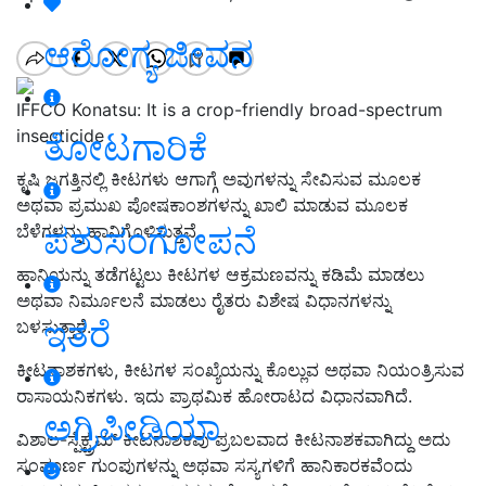
ಆರೋಗ್ಯ ಜೀವನ
IFFCO Konatsu: It is a crop-friendly broad-spectrum
insecticide
ತೋಟಗಾರಿಕೆ
ಕೃಷಿ ಜಗತ್ತಿನಲ್ಲಿ ಕೀಟಗಳು ಆಗಾಗ್ಗೆ ಅವುಗಳನ್ನು ಸೇವಿಸುವ ಮೂಲಕ
ಅಥವಾ ಪ್ರಮುಖ ಪೋಷಕಾಂಶಗಳನ್ನು ಖಾಲಿ ಮಾಡುವ ಮೂಲಕ
ಪಶುಸಂಗೋಪನೆ
ಬೆಳೆಗಳನ್ನು ಹಾನಿಗೊಳಿಸುತ್ತವೆ.
ಹಾನಿಯನ್ನು ತಡೆಗಟ್ಟಲು ಕೀಟಗಳ ಆಕ್ರಮಣವನ್ನು ಕಡಿಮೆ ಮಾಡಲು
ಅಥವಾ ನಿರ್ಮೂಲನೆ ಮಾಡಲು ರೈತರು ವಿಶೇಷ ವಿಧಾನಗಳನ್ನು
ಇತರೆ
ಬಳಸುತ್ತಾರೆ.
ಕೀಟನಾಶಕಗಳು, ಕೀಟಗಳ ಸಂಖ್ಯೆಯನ್ನು ಕೊಲ್ಲುವ ಅಥವಾ ನಿಯಂತ್ರಿಸುವ
ರಾಸಾಯನಿಕಗಳು. ಇದು ಪ್ರಾಥಮಿಕ ಹೋರಾಟದ ವಿಧಾನವಾಗಿದೆ.
ಅಗ್ರಿಪೀಡಿಯಾ
ವಿಶಾಲ-ಸ್ಪೆಕ್ಟ್ರಮ್ ಕೀಟನಾಶಕವು ಪ್ರಬಲವಾದ ಕೀಟನಾಶಕವಾಗಿದ್ದು ಅದು
ಸಂಪೂರ್ಣ ಗುಂಪುಗಳನ್ನು ಅಥವಾ ಸಸ್ಯಗಳಿಗೆ ಹಾನಿಕಾರಕವೆಂದು