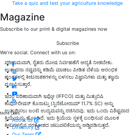
Take a quiz and test your agriculture knowledge
Magazine
Subscribe to our print & digital magazines now
Subscribe
We're social. Connect with us on:
ಪರಿಣಾಮವಾಗಿ, ರೈತರು ದೋಷ ನಿರ್ವಹಣೆಗೆ ಆದ್ಯತೆ ನೀಡಬೇಕು.
ಉತ್ಪಾದನಾ ನಷ್ಟವನ್ನು ಕಡಿಮೆ ಮಾಡಲು ಪೀಡಿತ ಬೆಳೆಯ ಆರಂಭಿಕ
ಹಂತಗಳಲ್ಲಿ ಕೀಟನಾಶಕಗಳನ್ನು ಬಳಸಲು ವಿಜ್ಞಾನಿಗಳು ಮತ್ತು ತಜ್ಞರು
ಪ್ರಸ್ತಾಪಿಸುತ್ತಾರೆ.
ಇದರ ಪರಿಣಾಮವಾಗಿ ಇಫ್ಕೋ (IFFCO) ಮತ್ತು ಮಿತ್ಸುಬಿಷಿ
ಕಾರ್ಪೊರೇಷನ್ ಕೊನಾಟ್ಸು (ಸ್ಪಿನೆಟೋರಾಮ್ 11.7% SC) ಅನ್ನು
ಉತ್ಪಾದಿಸಲು ಜಂಟಿ ಉದ್ಯಮವನ್ನು ರಚಿಸಿದವು. ಇದು ಒಂದು ವಿಶಿಷ್ಟವಾದ
More Links
ಕ್ರಿಯೆಯನ್ನು ಹೊಂದಿದೆ. ಇದು ಕ್ರಿಯೆಯ ಸ್ಥಳಕ್ಕೆ ಬಂಧಿಸುವ ಮೂಲಕ
About us
ಕೀಟಗಳಲ್ಲಿನ ನರಕೋಶದ ಚಟುವಟಿಕೆಯನ್ನು ಅಡ್ಡಿಪಡಿಸುತ್ತದೆ.
Directory
Our Team