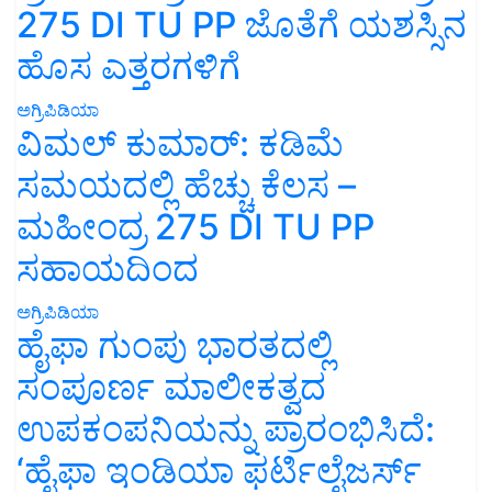
275 DI TU PP ಜೊತೆಗೆ ಯಶಸ್ಸಿನ
ಹೊಸ ಎತ್ತರಗಳಿಗೆ
ಅಗ್ರಿಪಿಡಿಯಾ
ವಿಮಲ್ ಕುಮಾರ್: ಕಡಿಮೆ
ಸಮಯದಲ್ಲಿ ಹೆಚ್ಚು ಕೆಲಸ –
ಮಹೀಂದ್ರ 275 DI TU PP
ಸಹಾಯದಿಂದ
ಅಗ್ರಿಪಿಡಿಯಾ
ಹೈಫಾ ಗುಂಪು ಭಾರತದಲ್ಲಿ
ಸಂಪೂರ್ಣ ಮಾಲೀಕತ್ವದ
ಉಪಕಂಪನಿಯನ್ನು ಪ್ರಾರಂಭಿಸಿದೆ:
‘ಹೈಫಾ ಇಂಡಿಯಾ ಫರ್ಟಿಲೈಜರ್ಸ್