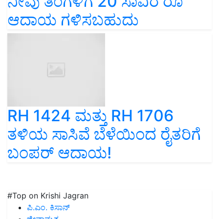
ನೀವು ತಿಂಗಳಿಗೆ 20 ಸಾವಿರ ರೂ
ಆದಾಯ ಗಳಿಸಬಹುದು
RH 1424 ಮತ್ತು RH 1706
ತಳಿಯ ಸಾಸಿವೆ ಬೆಳೆಯಿಂದ ರೈತರಿಗೆ
ಬಂಪರ್‌ ಆದಾಯ!
#Top on Krishi Jagran
ಪಿ.ಎಂ. ಕಿಸಾನ್