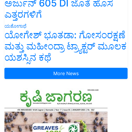
ಅರ್ಜುನ್ 605 DI ಜೊತೆ ಹೊಸ
ಎತ್ತರಗಳಿಗೆ
ಯಶೋಗಾಥೆ
ಯೋಗೇಶ್ ಭೂತಡಾ: ಗೋಸಂರಕ್ಷಣೆ
ಮತ್ತು ಮಹೀಂದ್ರಾ ಟ್ರ್ಯಾಕ್ಟರ್ ಮೂಲಕ
ಯಶಸ್ಸಿನ ಕಥೆ
More News