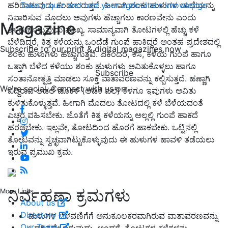
ಹರಿದಾಡುವುದು ಕಂಡುಬರುತ್ತದೆ. ಹೀಗಾಗಿ ಶಂಕು ಹುಳುಗಳ ಬಾಧೆಯನ್ನು
Take a quiz and test your agriculture knowledge
ನಿವಾರಿಸುವ ಮೊದಲು ಅವುಗಳು ಹೆಚ್ಚಾಗಲು ಕಾರಣವೇನು ಎಂದು
Magazine
ತಿಳಿದುಕೊಳ್ಳುವುದು ಮುಖ್ಯ. ಸಾಮಾನ್ಯವಾಗಿ ತೋಟಗಳಲ್ಲಿ ಹೆಚ್ಚು ಕಳೆ
ಬೆಳೆದಿದ್ದರೆ, ಕಿತ್ತ ಕಳೆಯನ್ನು ಒಂದೆಡೆ ಗುಂಪೆ ಹಾಕಿದ್ದರೆ ಅಂತಹ ಪ್ರದೇಶದಲ್ಲಿ
Subscribe to our print & digital magazines now
ಶಂಕು ಹುಳುಗಳು ಹೆಚ್ಚಾಗುತ್ತವೆ. ಏಕೆಂದರೆ, ಕಸ, ಕಳೆಯ ಗುಂಪೆ ಹಾಗೂ
ಒತ್ತಾಗಿ ಬೆಳೆದ ಕಳೆಯು ಶಂಕು ಹುಳುಗಳು ಅವಿತುಕೊಳ್ಳಲು ಹಾಗೂ
Subscribe
ಸಂತಾನೋತ್ಪತ್ತಿ ಮಾಡಲು ಸೂಕ್ತ ವಾತಾವರಣವನ್ನು ಕಲ್ಪಿಸುತ್ತದೆ. ಹಣ್ಣಾಗಿ
We're social. Connect with us on:
ಬಿದ್ದಿರುವ ಅಡಲೆ ಡೊಕಳೆ (ಅಡಿಕೆ ಎಲೆ) ಕೆಳಗೂ ಇವುಗಳು ಅವಿತು
ಕುಳಿತುಕೊಳ್ಳುತ್ತವೆ. ಹೀಗಾಗಿ ಮೊದಲು ತೋಟದಲ್ಲಿ ಕಳೆ ಬೆಳೆಯದಂತೆ
ಎಚ್ಚರ ವಹಿಸಬೇಕು. ಜೊತೆಗೆ ಕಿತ್ತ ಕಳೆಯನ್ನು ಅಲ್ಲಲ್ಲಿ ಗುಂಪೆ ಹಾಕದೆ
ಹರಡಬೇಕು. ಇಲ್ಲವೇ, ತೋಟದಿಂದ ಹೊರಗೆ ಹಾಕಬೇಕು. ಒಟ್ಟಿನಲ್ಲಿ
ತೋಟವನ್ನು ಸ್ವಚ್ಛವಾಗಿಟ್ಟುಕೊಳ್ಳುವುದು ಈ ಹುಳುಗಳ ಹಾವಳಿ ತಡೆಯಲು
ಇರುವ ಪ್ರಮುಖ ಕ್ರಮ.
ನಿರ್ವಹಣಾ ಕ್ರಮಗಳು
More Links
About us
Directory
ಹುಳುಗಳ ಬೆಳವಣಿಗೆಗೆ ಅನುಕೂಲಕರವಾಗಿರುವ ವಾತಾವರಣವನ್ನು
Our Team
ಒದಗಿಸದೇ ಇರುವುದು. ಅಂದರೆ, ತೋಟಗಳ ಕಳೆಗಳನ್ನು