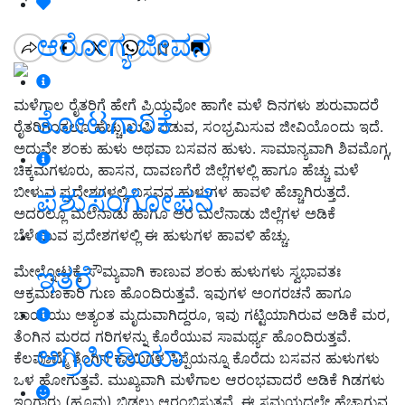
ಆರೋಗ್ಯ ಜೀವನ
ಮಳೆಗಾಲ ರೈತರಿಗೆ ಹೇಗೆ ಪ್ರಿಯವೋ ಹಾಗೇ ಮಳೆ ದಿನಗಳು ಶುರುವಾದರೆ
ತೋಟಗಾರಿಕೆ
ರೈತರಿಗಿಂತಲೂ ಹೆಚ್ಚು ಖುಷಿ ಪಡುವ, ಸಂಭ್ರಮಿಸುವ ಜೀವಿಯೊಂದು ಇದೆ.
ಅದುವೇ ಶಂಕು ಹುಳು ಅಥವಾ ಬಸವನ ಹುಳು. ಸಾಮಾನ್ಯವಾಗಿ ಶಿವಮೊಗ್ಗ,
ಚಿಕ್ಕಮಗಳೂರು, ಹಾಸನ, ದಾವಣಗೆರೆ ಜಿಲ್ಲೆಗಳಲ್ಲಿ ಹಾಗೂ ಹೆಚ್ಚು ಮಳೆ
ಬೀಳುವ ಪ್ರದೇಶಗಳಲ್ಲಿ ಬಸವನ ಹುಳುಗಳ ಹಾವಳಿ ಹೆಚ್ಚಾಗಿರುತ್ತದೆ.
ಪಶುಸಂಗೋಪನೆ
ಅದರಲ್ಲೂ ಮಲೆನಾಡು ಹಾಗೂ ಅರೆ ಮಲೆನಾಡು ಜಿಲ್ಲೆಗಳ ಅಡಿಕೆ
ಬೆಳೆಯುವ ಪ್ರದೇಶಗಳಲ್ಲಿ ಈ ಹುಳುಗಳ ಹಾವಳಿ ಹೆಚ್ಚು.
ಇತರೆ
ಮೇಲ್ನೋಟಕ್ಕೆ ಸೌಮ್ಯವಾಗಿ ಕಾಣುವ ಶಂಕು ಹುಳುಗಳು ಸ್ವಭಾವತಃ
ಆಕ್ರಮಣಕಾರಿ ಗುಣ ಹೊಂದಿರುತ್ತವೆ. ಇವುಗಳ ಅಂಗರಚನೆ ಹಾಗೂ
ಬಾಯಿಯು ಅತ್ಯಂತ ಮೃದುವಾಗಿದ್ದರೂ, ಇವು ಗಟ್ಟಿಯಾಗಿರುವ ಅಡಿಕೆ ಮರ,
ತೆಂಗಿನ ಮರದ ಗರಿಗಳನ್ನು ಕೊರೆಯುವ ಸಾಮರ್ಥ್ಯ ಹೊಂದಿರುತ್ತವೆ.
ಅಗ್ರಿಪೀಡಿಯಾ
ಕೆಲವೊಮ್ಮೆ ತೆಂಗಿನ ಕಾಯಿಗಳ ಸಿಪ್ಪೆಯನ್ನೂ ಕೊರೆದು ಬಸವನ ಹುಳುಗಳು
ಒಳ ಹೋಗುತ್ತವೆ. ಮುಖ್ಯವಾಗಿ ಮಳೆಗಾಲ ಆರಂಭವಾದರೆ ಅಡಿಕೆ ಗಿಡಗಳು
ಇಂಗಾರು (ಹೂವು) ಬಿಡಲು ಆರಂಭಿಸುತ್ತವೆ. ಈ ಸಮಯದಲ್ಲೇ ಹೆಚ್ಚಾಗುವ