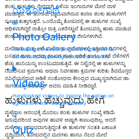
ಶಂಕು ಹುಳುಗಳು ನೇರವಾಗಿ ಎಳೆಯ ಇಂಗಾರುಗಳ ಮೇಲೆ ದಾಳಿ
ಯಶೋಗಾಥೆ
ಮಾಡುತ್ತವೆ. ಈ ಇಂಗಾರು ಮೃದುವಾಗಿರುವ ಕಾರಣ ಶಂಕು ಹುಳುಗಳಿಗೆ
ಸುಲಭ ತುತ್ತಾಗುತ್ತದೆ. ಒಂದೊಮ್ಮೆ ತೋಟದಲ್ಲಿ ಈ ಹುಳುಗಳ ಸಂಖ್ಯೆ
ಅಧಿಕವಾಗಿದ್ದರೆ ರಾತ್ರೋ ರಾತ್ರಿ ಎಕರೆಗಟ್ಟಲೆ ತೋಟವನ್ನು ಹಾಳು ಮಾಡುವ
Photo Gallery
ಶಂಕು ಹುಳುಗಳು ಅತ್ಯಂತ ಅಪಾಯಕಾರಿ ಜೀವಿಗಳಾಗಿವೆ.
ಮಲೆನಾಡು ಮತ್ತು ಅರೆ ಮಲೆನಾಡು ಪ್ರದೇಶಗಳಲ್ಲಿ ಇತ್ತೀಚಿನ ದಿನಗಳಲ್ಲಿ
We capture the best photos around events,
ಬಸವನ ಹುಳು ಅಥವಾ ಶಂಖದ ಹುಳು ಅಡಿಕೆ ಹಾಗೂ ಇತರೆ ಬೆಳೆಗಳಿಗೆ
exhibitions happening across the country
ಹೆಚ್ಚು ಹಾನಿಯನ್ನು ಉಂಟುಮಾಡುತ್ತಿವೆ. ಈ ನಿಟ್ಟಿನಲ್ಲಿ ಈ ಹುಳುಗಳನ್ನು
ನಿವಾರಿಸುವ ಕ್ರಮಗಳು ಅಥವಾ ನಿರ್ವಹಣಾ ಕ್ರಮಗಳ ಕುರಿತು ಶಿವಮೊಗ್ಗದ
ನವಿಲೆಯಲ್ಲಿರುವ ಅಡಿಕೆ ಸಂಶೋಧನಾ ಕೇಂದ್ರದ ಮುಖ್ಯಸ್ಥರಾಗಿರುವ ಡಾ.
Videos
ನಾಗರಾಜಪ್ಪ ಅಡಿವಪ್ಪರ್ ಅವರು ಮಾಹಿತಿ ನೀಡಿದ್ದಾರೆ.
Handpicked videos to inspire the nation on
ಹುಳುಗಳು ಹೆಚ್ಚುವುದು ಹೇಗೆ
agriculture and related industry
ಮಳೆಗಾಲ ಆರಂಭಕ್ಕೆ ಮೊದಲು ಶಂಕು ಹುಳುಗಳ ಸಂಖ್ಯೆ ಕಡಿಮೆ
ಇರುವುದರಿಂದ ಅವುಗಳ ಹಾವಳಿ ಅಷ್ಟಾಗಿ ಕಾಣುವುದಿಲ್ಲ. ಆದರೆ
Quiz
ಮಳೆಗಾಲ ಆರಂಭವಾಗುತ್ತಿದ್ದಂತೆ ಈ ಹುಳುಗಳ ಸಂತತಿ ಏಕಾಏಕಿ
ವೃದ್ಧಿಯಾಗಿ, ತೋಟದಲ್ಲಿನ ಮರಗಳು ಹಾಗೂ ನೆಲದ ಮೇಲೆ