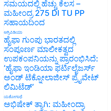
ಸಮಯದಲ್ಲಿ ಹೆಚ್ಚು ಕೆಲಸ –
ಮಹೀಂದ್ರ 275 DI TU PP
ಸಹಾಯದಿಂದ
ಅಗ್ರಿಪಿಡಿಯಾ
ಹೈಫಾ ಗುಂಪು ಭಾರತದಲ್ಲಿ
ಸಂಪೂರ್ಣ ಮಾಲೀಕತ್ವದ
ಉಪಕಂಪನಿಯನ್ನು ಪ್ರಾರಂಭಿಸಿದೆ:
‘ಹೈಫಾ ಇಂಡಿಯಾ ಫರ್ಟಿಲೈಜರ್ಸ್
ಅಂಡ್ ಟೆಕ್ನೋಲಾಜೀಸ್ ಪ್ರೈವೇಟ್
ಲಿಮಿಟೆಡ್’
ಯಶೋಗಾಥೆ
ಅಭಿಷೇಕ್ ತ್ಯಾಗಿ: ಮಹೀಂದ್ರಾ