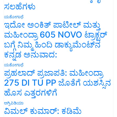
ಸಲಹೆಗಳು
ಯಶೋಗಾಥೆ
ಇದೋ ಅಂಕಿತ್ ಪಾಟೀಲ್ ಮತ್ತು
ಮಹೀಂದ್ರಾ 605 NOVO ಟ್ರಾಕ್ಟರ್
ಬಗ್ಗೆ ನಿಮ್ಮ ಹಿಂದಿ ಡಾಕ್ಯುಮೆಂಟ್‌ನ
ಕನ್ನಡ ಅನುವಾದ:
ಯಶೋಗಾಥೆ
ಪ್ರಹಲಾದ್ ಪ್ರಜಾಪತಿ: ಮಹೀಂದ್ರಾ
275 DI TU PP ಜೊತೆಗೆ ಯಶಸ್ಸಿನ
ಹೊಸ ಎತ್ತರಗಳಿಗೆ
ಅಗ್ರಿಪಿಡಿಯಾ
ವಿಮಲ್ ಕುಮಾರ್: ಕಡಿಮೆ