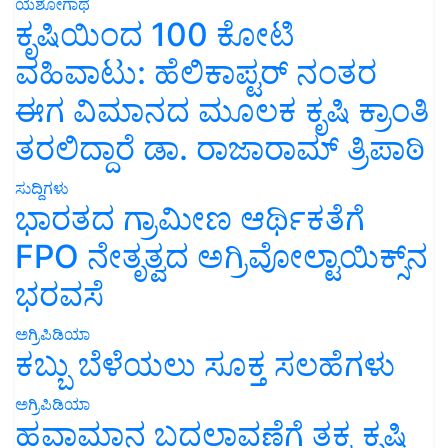
ಯಶೋಗಾಥೆ
ಕೃಷಿಯಿಂದ 100 ಕೋಟಿ
ವಹಿವಾಟು: ಹೆಲಿಕಾಪ್ಟರ್ ನಂತರ
ಈಗ ವಿಮಾನದ ಮೂಲಕ ಕೃಷಿ ಕ್ರಾಂತಿ
ತರಲಿದ್ದಾರೆ ಡಾ. ರಾಜಾರಾಮ್ ತ್ರಿಪಾಠಿ
ಸುದ್ದಿಗಳು
ಭಾರತದ ಗ್ರಾಮೀಣ ಆರ್ಥಿಕತೆಗೆ
FPO ನೇತೃತ್ವದ ಅಗ್ರಿವೋಲ್ಟಾಯಿಕ್ಸ್‌ನ
ಭರವಸೆ
ಅಗ್ರಿಪಿಡಿಯಾ
ಕಬ್ಬು ಬೆಳೆಯಲು ಸೂಕ್ತ ಸಲಹೆಗಳು
ಅಗ್ರಿಪಿಡಿಯಾ
ಹವಾಮಾನ ಬದಲಾವಣೆಗೆ ತಕ್ಕ ಕೃಷಿ