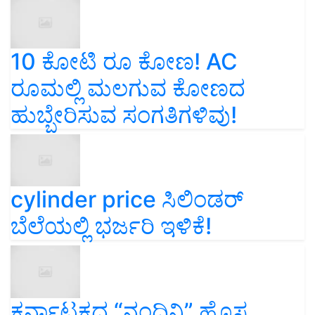
10 ಕೋಟಿ ರೂ ಕೋಣ! AC
ರೂಮಲ್ಲಿ ಮಲಗುವ ಕೋಣದ
ಹುಬ್ಬೇರಿಸುವ ಸಂಗತಿಗಳಿವು!
cylinder price ಸಿಲಿಂಡರ್‌
ಬೆಲೆಯಲ್ಲಿ ಭರ್ಜರಿ ಇಳಿಕೆ!
ಕರ್ನಾಟಕದ “ನಂದಿನಿ” ಹೊಸ