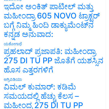
ಇದೋ ಅಂಕಿತ್ ಪಾಟೀಲ್ ಮತ್ತು
ಮಹೀಂದ್ರಾ 605 NOVO ಟ್ರಾಕ್ಟರ್
ಬಗ್ಗೆ ನಿಮ್ಮ ಹಿಂದಿ ಡಾಕ್ಯುಮೆಂಟ್‌ನ
ಕನ್ನಡ ಅನುವಾದ:
ಯಶೋಗಾಥೆ
ಪ್ರಹಲಾದ್ ಪ್ರಜಾಪತಿ: ಮಹೀಂದ್ರಾ
275 DI TU PP ಜೊತೆಗೆ ಯಶಸ್ಸಿನ
ಹೊಸ ಎತ್ತರಗಳಿಗೆ
ಅಗ್ರಿಪಿಡಿಯಾ
ವಿಮಲ್ ಕುಮಾರ್: ಕಡಿಮೆ
ಸಮಯದಲ್ಲಿ ಹೆಚ್ಚು ಕೆಲಸ –
ಮಹೀಂದ್ರ 275 DI TU PP