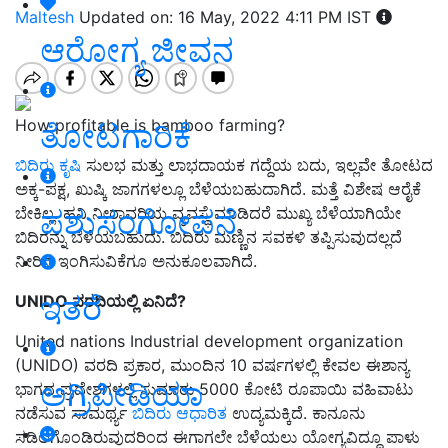
Maltesh
Updated on: 16 May, 2022 4:11 PM IST
ಆರೋಗ್ಯ ಜೀವನ
How profitable is bamboo farming?
ತೋಟಗಾರಿಕೆ
ಬಿದಿರು ಕೃಷಿ
ಸುಲಭ ಮತ್ತು ಲಾಭದಾಯಕ ಗದ್ದೆಯ ಬದು, ಇಲ್ಲವೇ ತೋಟದ
ಅಕ್ಕ-ಪಕ್ಷ, ಖುಷ್ಕಿ ಜಾಗಗಳಲ್ಲೂ ಬೆಳೆಯಬಹುದಾಗಿದೆ. ಮತ್ತೆ ವಿಶೇಷ ಆರೈಕೆ
ಪಶುಸಂಗೋಪನೆ
ಬೇಕಿಲ್ಲ. ಹನಿ ನೀರಾವರಿಯ ವ್ಯವಸ್ಥೆ ಮಾಡಿದರೆ ಮುಖ್ಯ ಬೆಳೆಯಾಗಿಯೇ
ಬಿದಿರನ್ನು ಬೆಳೆಯಬಹುದು. ಬಿದಿರು ಮಣ್ಣಿನ ಸವಕಳಿ ತಪ್ಪಿಸುವುದಲ್ಲದೆ
ನೀರಿನ ಇಂಗಿಸುವಿಕೆಗೂ ಅನುಕೂಲವಾಗಿದೆ.
ಇತರೆ
UNIDO ವರದಿಯಲ್ಲಿ ಏನಿದೆ?
United nations Industrial development organization
(UNIDO) ವರದಿ ಪ್ರಕಾರ, ಮುಂದಿನ 10 ವರ್ಷಗಳಲ್ಲಿ ಕೇವಲ ಈಶಾನ್ಯ
ಅಗ್ರಿಪೀಡಿಯಾ
ಭಾಗದ ಪ್ರದೇಶಗಳಲ್ಲಿ ಸುಮಾರು 5000 ಕೋಟಿ ರೂಪಾಯಿ ವಹಿವಾಟು
ನಡೆಸುವ ಸಾಮರ್ಥ್ಯ
ಬಿದಿರು ಆಧಾರಿತ
ಉದ್ಯಮಕ್ಕಿದೆ. ಕಾನೂನು
ಸಡಿಲಗೊಂಡಿರುವುದರಿಂದ ಈಗಾಗಲೇ ಬೆಳೆಯಲು ಯೋಗ್ಯವಿದ್ದೂ ಪಾಳು