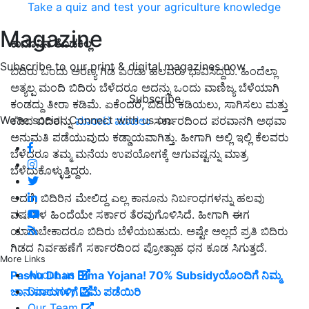
Take a quiz and test your agriculture knowledge
Magazine
ಕಾನೂನಿನ
ತೊಡಕಿಲ್ಲ
Subscribe to our print & digital magazines now
ಬಿದಿರು ಒಂದು ಅರಣ್ಯ ಗಿಡ ಎಂದು ಹಲವರು ಭಾವಿಸಿದ್ದರು. ಹಿಂದೆಲ್ಲಾ
ಅತ್ಯಲ್ಪ ಮಂದಿ ಬಿದಿರು ಬೆಳೆದರೂ ಅದನ್ನು ಒಂದು ವಾಣಿಜ್ಯ ಬೆಳೆಯಾಗಿ
Subscribe
ಕಂಡದ್ದು ತೀರಾ ಕಡಿಮೆ. ಏಕೆಂದರೆ, ಬಿದಿರು ಕಡಿಯಲು, ಸಾಗಿಸಲು ಮತ್ತು
We're social. Connect with us on:
ಕಡಿದ ಬಿದಿರನ್ನು
ಮಾರಾಟ ಮಾಡಲು
ಸರ್ಕಾರದಿಂದ ಪರವಾನಗಿ ಅಥವಾ
ಅನುಮತಿ ಪಡೆಯುವುದು ಕಡ್ಡಾಯವಾಗಿತ್ತು. ಹೀಗಾಗಿ ಅಲ್ಲಿ ಇಲ್ಲಿ ಕೆಲವರು
ಬೆಳೆದರೂ ತಮ್ಮ ಮನೆಯ ಉಪಯೋಗಕ್ಕೆ ಆಗುವಷ್ಟನ್ನು ಮಾತ್ರ
ಬೆಳೆದುಕೊಳ್ಳುತ್ತಿದ್ದರು.
ಆದರೆ, ಬಿದಿರಿನ ಮೇಲಿದ್ದ ಎಲ್ಲ ಕಾನೂನು ನಿರ್ಬಂಧಗಳನ್ನು ಹಲವು
ವರ್ಷಗಳ ಹಿಂದೆಯೇ ಸರ್ಕಾರ ತೆರವುಗೊಳಿಸಿದೆ. ಹೀಗಾಗಿ ಈಗ
ಯಾರುಬೇಕಾದರೂ ಬಿದಿರು ಬೆಳೆಯಬಹುದು. ಅಷ್ಟೇ ಅಲ್ಲದೆ ಪ್ರತಿ ಬಿದಿರು
ಗಿಡದ ನಿರ್ವಹಣೆಗೆ ಸರ್ಕಾರದಿಂದ ಪ್ರೋತ್ಸಾಹ ಧನ ಕೂಡ ಸಿಗುತ್ತದೆ.
More Links
About us
Pashu Dhan Bima Yojana! 70% Subsidyಯೊಂದಿಗೆ ನಿಮ್ಮ
Directory
ಜಾನುವಾರುಗಳಿಗೆ ವಿಮೆ ಪಡೆಯಿರಿ
Our Team