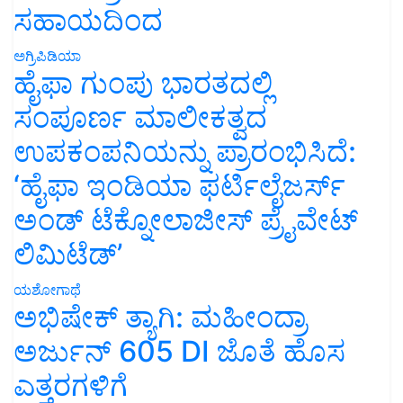
ಸಹಾಯದಿಂದ
ಅಗ್ರಿಪಿಡಿಯಾ
ಹೈಫಾ ಗುಂಪು ಭಾರತದಲ್ಲಿ
ಸಂಪೂರ್ಣ ಮಾಲೀಕತ್ವದ
ಉಪಕಂಪನಿಯನ್ನು ಪ್ರಾರಂಭಿಸಿದೆ:
‘ಹೈಫಾ ಇಂಡಿಯಾ ಫರ್ಟಿಲೈಜರ್ಸ್
ಅಂಡ್ ಟೆಕ್ನೋಲಾಜೀಸ್ ಪ್ರೈವೇಟ್
ಲಿಮಿಟೆಡ್’
ಯಶೋಗಾಥೆ
ಅಭಿಷೇಕ್ ತ್ಯಾಗಿ: ಮಹೀಂದ್ರಾ
ಅರ್ಜುನ್ 605 DI ಜೊತೆ ಹೊಸ
ಎತ್ತರಗಳಿಗೆ