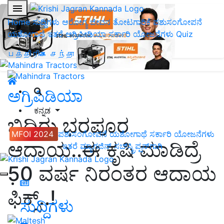
Home
ಸುದ್ದಿಗಳು
ಆರೋಗ್ಯ ಜೀವನ
ತೋಟಗಾರಿಕೆ
ಪಶುಸಂಗೋಪನೆ
ಯಶೋಗಾಥೆ
ಇತರೆ
ಅಗ್ರಿಪೀಡಿಯಾ
ಸರ್ಕಾರಿ ಯೋಜನೆಗಳು
Quiz
பத்திரிகை சந்தா
ಅಗ್ರಿಪಿಡಿಯಾ
ಕನ್ನಡ
ಬಿದಿರು ಭರಪೂರ
MFOI 2024
ಪಶುಸಂಗೋಪನೆ
ಯಶೋಗಾಥೆ
ಸರ್ಕಾರಿ ಯೋಜನೆಗಳು
ಆದಾಯ..ಈ ಕೃಷಿ ಮಾಡಿದ್ರೆ
ಇತರೆ
ಮ್ಯಾಗಜಿನ್‌ ಸಬ್‌ಸ್ಕ್ರಿಪ್ಷನ್‌ಗಾಗಿ
50 ವರ್ಷ ನಿರಂತರ ಆದಾಯ
ಫಿಕ್ಸ್‌..!
ಸುದ್ದಿಗಳು