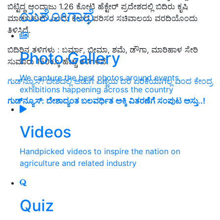
ಬಿಟ್ಟಿದ್ದ ಅಂದಾಜು 1.26 ಕೋಟಿ ಹೆಕ್ಟೇರ್‌ ಪ್ರದೇಶದಲ್ಲಿ ಬಿದಿರು ಕೃಷಿ
ಯಶೋಗಾಥೆ
ಮಾಡಬಹುದು ಎಂದು ಕೇಂದ್ರ ಪರಿಸರ ಸಚಿವಾಲಯ ವರದಿಯೊಂದು
ತಿಳಿಸಿದೆ.
ಬಿದಿರಿನ ತಳಿಗಳು : ಬರ್ಮಾ, ಭೀಮಾ, ಶಮೆ, ಡೌಗಾ, ಮಾರಿಹಾಳ ಸೇರಿ
Photo Gallery
ಸುಮಾರು 150ಕ್ಕೂ ಹೆಚ್ಚು ತಳಿಗಳಿವೆ.
We capture the best photos around events,
ಗುಡ್‌ನ್ಯೂಸ್‌: ದೇಶದಲ್ಲಿ ಅಡುಗೆ ಎಣ್ಣೆಯ ದರ ಏರಿಕೆಯಾಗಲ್ಲ ಎಂದ ಕೇಂದ್ರ
exhibitions happening across the country
ಗುಡ್‌ನ್ಯೂಸ್‌: ದೇಶಾದ್ಯಂತ ಬಲವರ್ಧಿತ ಅಕ್ಕಿ ವಿತರಣೆಗೆ ಸಂಪುಟ ಅಸ್ತು..!
Videos
Handpicked videos to inspire the nation on
agriculture and related industry
Quiz