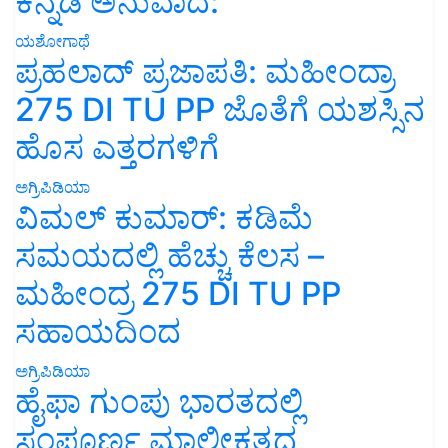
ಕನ್ನಡ ಅನುವಾದ:
ಯಶೋಗಾಥೆ
ಪ್ರಹಲಾದ್ ಪ್ರಜಾಪತಿ: ಮಹೀಂದ್ರಾ
275 DI TU PP ಜೊತೆಗೆ ಯಶಸ್ಸಿನ
ಹೊಸ ಎತ್ತರಗಳಿಗೆ
ಅಗ್ರಿಪಿಡಿಯಾ
ವಿಮಲ್ ಕುಮಾರ್: ಕಡಿಮೆ
ಸಮಯದಲ್ಲಿ ಹೆಚ್ಚು ಕೆಲಸ –
ಮಹೀಂದ್ರ 275 DI TU PP
ಸಹಾಯದಿಂದ
ಅಗ್ರಿಪಿಡಿಯಾ
ಹೈಫಾ ಗುಂಪು ಭಾರತದಲ್ಲಿ
ಸಂಪೂರ್ಣ ಮಾಲೀಕತ್ವದ