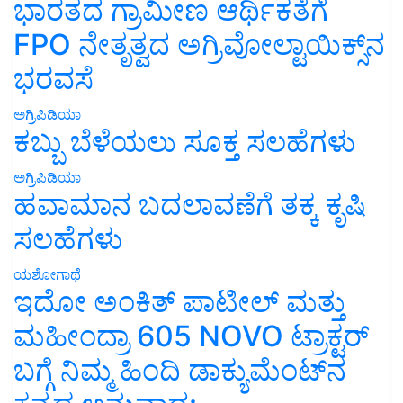
ಭಾರತದ ಗ್ರಾಮೀಣ ಆರ್ಥಿಕತೆಗೆ
FPO ನೇತೃತ್ವದ ಅಗ್ರಿವೋಲ್ಟಾಯಿಕ್ಸ್‌ನ
ಭರವಸೆ
ಅಗ್ರಿಪಿಡಿಯಾ
ಕಬ್ಬು ಬೆಳೆಯಲು ಸೂಕ್ತ ಸಲಹೆಗಳು
ಅಗ್ರಿಪಿಡಿಯಾ
ಹವಾಮಾನ ಬದಲಾವಣೆಗೆ ತಕ್ಕ ಕೃಷಿ
ಸಲಹೆಗಳು
ಯಶೋಗಾಥೆ
ಇದೋ ಅಂಕಿತ್ ಪಾಟೀಲ್ ಮತ್ತು
ಮಹೀಂದ್ರಾ 605 NOVO ಟ್ರಾಕ್ಟರ್
ಬಗ್ಗೆ ನಿಮ್ಮ ಹಿಂದಿ ಡಾಕ್ಯುಮೆಂಟ್‌ನ