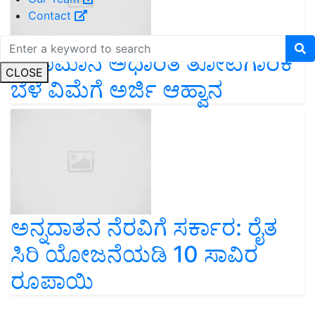
Contact
ಹವಾಮಾನ ಅಧಾರಿತ ತೋಟಗಾರಿಕೆ
CLOSE
ಬೆಳೆ ವಿಮೆಗೆ ಅರ್ಜಿ ಆಹ್ವಾನ
ಅನ್ನದಾತನ ನೆರವಿಗೆ ಸರ್ಕಾರ: ರೈತ
ಸಿರಿ ಯೋಜನೆಯಡಿ 10 ಸಾವಿರ
ರೂಪಾಯಿ