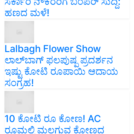
ಸರ್ಕಾರಿ ನೌಕರರಿಗೆ ಬಂಪರ್‌ ಸುದ್ದಿ:
ಹಣದ ಮಳೆ!
Lalbagh Flower Show
ಲಾಲ್‌ಬಾಗ್ ಫಲಪುಷ್ಪ ಪ್ರದರ್ಶನ
ಇಷ್ಟು ಕೋಟಿ ರೂಪಾಯಿ ಆದಾಯ
ಸಂಗ್ರಹ!
10 ಕೋಟಿ ರೂ ಕೋಣ! AC
ರೂಮಲ್ಲಿ ಮಲಗುವ ಕೋಣದ