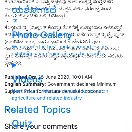
ತೆಂಗಿನಕಾಯಿಗಾಗಿ ಎಂಎಸ್ಪಿ ಹೆಚ್ಚಳವು ತಾಜಾ ಉತ್ಪನ್ನ ಸಂಗ್ರಹಣೆಗೆ
ಯಶೋಗಾಥೆ
ಅನುಕೂಲ ಮಾಡಿಕೊಡಲಿದೆ ಎಂದು ಕೃಷಿ ಸಚಿವ ನರೇಂದ್ರ ಸಿಂಗ್
ತೋಮರ್ ಪ್ರಕಟಣೆಯಲ್ಲಿ ತಿಳಿಸಿದ್ದಾರೆ.
ಕೊಬ್ಬರಿಯನ್ನು (ಮಿಲ್ಲಿಂಗ್ ಕೊಪ್ರಾ) ತೆಂಗಿನೆಣ್ಣೆ ಉತ್ಪಾದಿಸಲು ಬಳಸುತ್ತಾರೆ.
Photo Gallery
ಗಿಟುಕ ಕೊಬ್ಬರಿ (ಬಾಲ್ ಕೊಪ್ರಾ) ಅತ್ಯುತ್ತಮ ದರ್ಜೆಯದ್ದಾಗಿದ್ದು ಡ್ರೈ ಫ್ರುಟ್
(ಒಣಗಿಸಿದ ಹಣ್ಣು) ಹಾಗೂ ಧಾರ್ಮಿಕ ಉದ್ದೇಶಗಳಿಗೆ ಇದು
We capture the best photos around events,
ಬಳಕೆಯಾಗುತ್ತದೆ. ದೇಶಾದ್ಯಂತ ಎಲ್ಲಾ ರೀತಿಯ ಬೆಳೆಗಳನ್ನು ಬೆಳೆಯುವ
exhibitions happening across the country
ರೈತರ ಹಿತಾಸಕ್ತಿಗೆ ಸರ್ಕಾರ ಹೆಚ್ಚಿನ ಪ್ರಾಮುಖ್ಯತೆ ನೀಡಿದೆ ಎಂದು ಸಚಿವರು
ಹೇಳಿದರು.
Videos
Published On:
25 June 2020, 10:01 AM
English Summary:
Government declares Minimum
Handpicked videos to inspire the nation on
Support Price for mature dehusked coconut
agriculture and related industry
Related Topics
Quiz
Share your comments