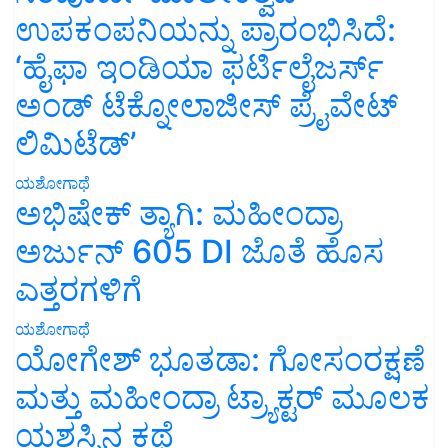
ಉಪಕಂಪನಿಯನ್ನು ಪ್ರಾರಂಭಿಸಿದೆ:
‘ಹೈಫಾ ಇಂಡಿಯಾ ಫರ್ಟಿಲೈಜರ್ಸ್
ಅಂಡ್ ಟೆಕ್ನೋಲಾಜೀಸ್ ಪ್ರೈವೇಟ್
ಲಿಮಿಟೆಡ್’
ಯಶೋಗಾಥೆ
ಅಭಿಷೇಕ್ ತ್ಯಾಗಿ: ಮಹೀಂದ್ರಾ
ಅರ್ಜುನ್ 605 DI ಜೊತೆ ಹೊಸ
ಎತ್ತರಗಳಿಗೆ
ಯಶೋಗಾಥೆ
ಯೋಗೇಶ್ ಭೂತಡಾ: ಗೋಸಂರಕ್ಷಣೆ
ಮತ್ತು ಮಹೀಂದ್ರಾ ಟ್ರ್ಯಾಕ್ಟರ್ ಮೂಲಕ
ಯಶಸ್ಸಿನ ಕಥೆ