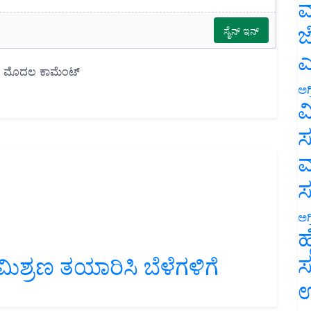
ಮ
ಜ
ಎ
ಅಗ
ವ
ಸ
ಮ
ಅಗ
ಹ
್ರಣ ತಯಾರಿಸಿ ಬೆಳೆಗಳಿಗೆ
ಸ
ಉ