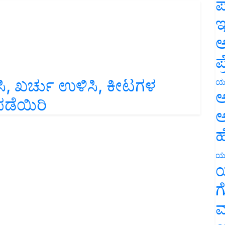
ಪ
ಇ
ಅ
ಪ
, ಖರ್ಚು ಉಳಿಸಿ, ಕೀಟಗಳ
ಯ
 ಪಡೆಯಿರಿ
ಅ
ಅ
ಹ
ಯ
ಯ
ಗ
ಮ