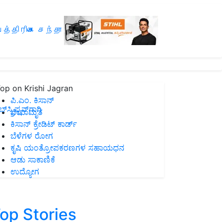
த்திரிகை சந்தா
op on Krishi Jagran
ಪಿ.ಎಂ. ಕಿಸಾನ್
ಸ್ಕ್ರಿಪ್ಷನ್‌ಗಾಗಿ
ಜೀವಾಮೃತ
ಕಿಸಾನ್ ಕ್ರೇಡಿಟ್ ಕಾರ್ಡ್
ಬೆಳೆಗಳ ರೋಗ
ಕೃಷಿ ಯಂತ್ರೋಪಕರಣಗಳ ಸಹಾಯಧನ
ಆಡು ಸಾಕಾಣಿಕೆ
ಉದ್ಯೋಗ
op Stories