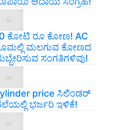
ೂಪಾಯಿ ಆದಾಯ ಸಂಗ್ರಹ!
0 ಕೋಟಿ ರೂ ಕೋಣ! AC
ೂಮಲ್ಲಿ ಮಲಗುವ ಕೋಣದ
ುಬ್ಬೇರಿಸುವ ಸಂಗತಿಗಳಿವು!
ylinder price ಸಿಲಿಂಡರ್‌
ೆಲೆಯಲ್ಲಿ ಭರ್ಜರಿ ಇಳಿಕೆ!