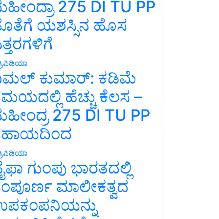
ಹೀಂದ್ರಾ 275 DI TU PP
ೊತೆಗೆ ಯಶಸ್ಸಿನ ಹೊಸ
ತ್ತರಗಳಿಗೆ
್ರಿಪಿಡಿಯಾ
ಿಮಲ್ ಕುಮಾರ್: ಕಡಿಮೆ
ಮಯದಲ್ಲಿ ಹೆಚ್ಚು ಕೆಲಸ –
ಹೀಂದ್ರ 275 DI TU PP
ಸಹಾಯದಿಂದ
್ರಿಪಿಡಿಯಾ
ೈಫಾ ಗುಂಪು ಭಾರತದಲ್ಲಿ
ಂಪೂರ್ಣ ಮಾಲೀಕತ್ವದ
ಪಕಂಪನಿಯನ್ನು