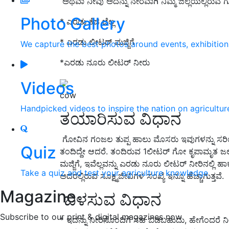
ಅಥವಾ ನೀವು ಅದನ್ನು ನೇರವಾಗಿ ನಿಮ್ಮ ಜಿಲ್ಲೆಯಲ್ಲಿರು
Photo Gallery
* ಎರಡು ಕೆಜಿ ಬೆಲ್ಲ
* ಎರಡು ಲೀಟರ್ ಮಜ್ಜಿಗೆ
We capture the best photos around events, exhibitio
*ಎರಡು ನೂರು ಲೀಟರ್ ನೀರು
Videos
cow
Handpicked videos to inspire the nation on agricultur
ತಯಾರಿಸುವ ವಿಧಾನ
ಗೋವಿನ ಗಂಜಲ ತುಪ್ಪ ಹಾಲು ಮೊಸರು ಇವುಗಳನ್ನು ಸರಿಯ
Quiz
ತಂದಿದ್ದೇ ಆದರೆ. ತಂದಿರುವ 1ಲೀಟರ್ ಗೋ ಕೃಪಾಮೃತ ಜಲ ಮ
ಮಜ್ಜಿಗೆ, ಇವೆಲ್ಲವನ್ನು ಎರಡು ನೂರು ಲೀಟರ್ ನೀರಿನಲ್ಲ
Take a quiz and test your agriculture knowledge
ಅದರಲ್ಲಿರುವ ಸೂಕ್ಷ್ಮಜೀವಿಗಳ ಸಂಖ್ಯೆ ಇನ್ನೂ ಹೆಚ್ಚಾಗುತ್ತವೆ.
Magazine
ಬಳಸುವ ವಿಧಾನ
Subscribe to our print & digital magazines now
* ಇದನ್ನು ನೀರಿನೊಂದಿಗೆ ಸಹ ಬಿಡಬಹುದು, ಹೇಗೆಂದರೆ