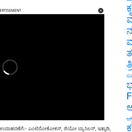
ERTISEMENT
ಕ
ವ
ನ
ಮ
ತ
ತ
ಸುದ
ಭ
F
ಅ
ಅಗ
ು, ಉದಾಹರಣೆಗೆ:- ಎಂಟಿರೋಕೋಕಸ್, ಜಿಯೋ ಬ್ಯಾಸಿಲಸ್, ಇತ್ಯಾದಿ,
ಕ