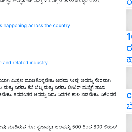
ರ
ವ ಗೋ ಕೃಪಅಮೃತ ಜಲವನ್ನು ಹಣವಿಲ್ಲದೆ ಪಡೆದುಕೊಳ್ಳಬಹುದು.
ns happening across the country
1
ರ
ಹ
e and related industry
ಾಗಿ ಮಿಶ್ರಣ ಮಾಡಿಕೊಳ್ಳಬೇಕು ಅಥವಾ ನೀವು ಅದನ್ನು ನೇರವಾಗಿ
ತ್ತು ಎರಡು ಕೆಜಿ ಬೆಲ್ಲ ಮತ್ತು ಎರಡು ಲೀಟರ್ ಮಜ್ಜಿಗೆ ತಾಜಾ
c
ಿ ಹಾಕಬೇಕು. ತದನಂತರ ಅದನ್ನು ಐದು ದಿನಗಳ ಕಾಲ ಬಿಡಬೇಕು. ಏಕೆಂದರೆ
ಬ
 ನೀವು ಮಾಡಿರುವ ಗೋ ಕೃಪಾಮೃತ ಜಲವನ್ನು 500 ರಿಂದ 800 ಲೀಟರ್