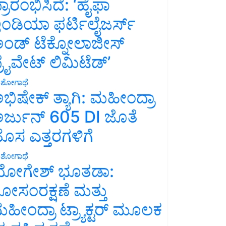
್ರಾರಂಭಿಸಿದೆ: ‘ಹೈಫಾ
ಂಡಿಯಾ ಫರ್ಟಿಲೈಜರ್ಸ್
ಂಡ್ ಟೆಕ್ನೋಲಾಜೀಸ್
್ರೈವೇಟ್ ಲಿಮಿಟೆಡ್’
ಶೋಗಾಥೆ
ಭಿಷೇಕ್ ತ್ಯಾಗಿ: ಮಹೀಂದ್ರಾ
ರ್ಜುನ್ 605 DI ಜೊತೆ
ೊಸ ಎತ್ತರಗಳಿಗೆ
ಶೋಗಾಥೆ
ೋಗೇಶ್ ಭೂತಡಾ:
ೋಸಂರಕ್ಷಣೆ ಮತ್ತು
ಹೀಂದ್ರಾ ಟ್ರ್ಯಾಕ್ಟರ್ ಮೂಲಕ