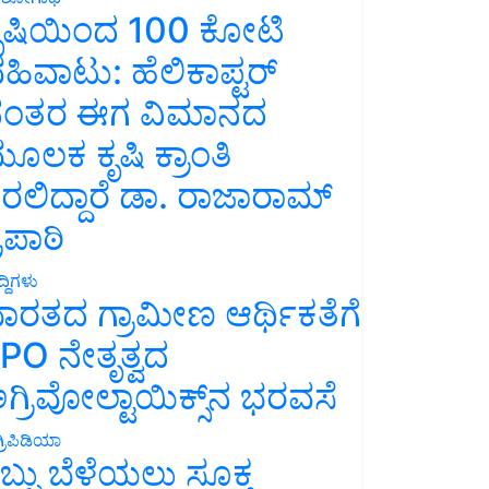
ೃಷಿಯಿಂದ 100 ಕೋಟಿ
ಹಿವಾಟು: ಹೆಲಿಕಾಪ್ಟರ್
ಂತರ ಈಗ ವಿಮಾನದ
ೂಲಕ ಕೃಷಿ ಕ್ರಾಂತಿ
ರಲಿದ್ದಾರೆ ಡಾ. ರಾಜಾರಾಮ್
್ರಿಪಾಠಿ
್ದಿಗಳು
ಾರತದ ಗ್ರಾಮೀಣ ಆರ್ಥಿಕತೆಗೆ
PO ನೇತೃತ್ವದ
ಗ್ರಿವೋಲ್ಟಾಯಿಕ್ಸ್‌ನ ಭರವಸೆ
್ರಿಪಿಡಿಯಾ
ಬ್ಬು ಬೆಳೆಯಲು ಸೂಕ್ತ