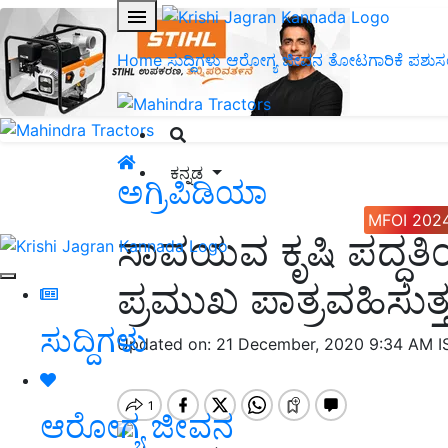
Home
ಸುದ್ದಿಗಳು
ಆರೋಗ್ಯ ಜೀವನ
ತೋಟಗಾರಿಕೆ
ಪಶುಸ
ಕನ್ನಡ
ಅಗ್ರಿಪಿಡಿಯಾ
MFOI 202
ಸಾವಯವ ಕೃಷಿ ಪದ್ಧತಿ
ಪ್ರಮುಖ ಪಾತ್ರವಹಿಸುತ್ತ
ಸುದ್ದಿಗಳು
Updated on: 21 December, 2020 9:34 AM 
ಆರೋಗ್ಯ ಜೀವನ