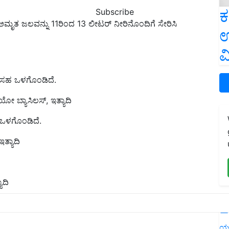
ಕ
Subscribe
ೃತ ಜಲವನ್ನು 11ರಿಂದ 13 ಲೀಟರ್ ನೀರಿನೊಂದಿಗೆ ಸೇರಿಸಿ
ಉ
ವ
ಳು ಸಹ ಒಳಗೊಂಡಿದೆ.
 ಬ್ಯಾಸಿಲಸ್, ಇತ್ಯಾದಿ
ಹ ಒಳಗೊಂಡಿದೆ.
ತ್ಯಾದಿ
ಾದಿ
ತ್ರಣ ಮಾಡುವ ಸೂಕ್ಷ್ಮಜೀವಿಗಳು, ಉದಾಹರಣೆಗೆ:- ಸೋಡೊಮನಸ್,
L
ಯ