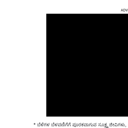
ADV
* ಬೆಳೆಗಳ ಬೆಳವಣಿಗೆಗೆ ಪೂರಕವಾಗುವ ಸೂಕ್ಷ್ಮ ಜೀವಿಗಳ