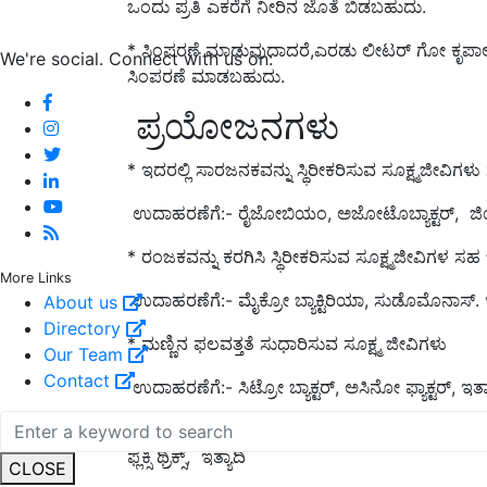
ಒಂದು ಪ್ರತಿ ಎಕರೆಗೆ ನೀರಿನ ಜೊತೆ ಬಿಡಬಹುದು.
* ಸಿಂಪರಣೆ ಮಾಡುವುದಾದರೆ,ಎರಡು ಲೀಟರ್ ಗೋ ಕೃಪಾಅಮ
We're social. Connect with us on:
ಸಿಂಪರಣೆ ಮಾಡಬಹುದು.
ಪ್ರಯೋಜನಗಳು
* ಇದರಲ್ಲಿ ಸಾರಜನಕವನ್ನು ಸ್ಥಿರೀಕರಿಸುವ ಸೂಕ್ಷ್ಮಜೀವಿಗ
ಉದಾಹರಣೆಗೆ:- ರೈಜೋಬಿಯಂ, ಅಜೋಟೊಬ್ಯಾಕ್ಟರ್, ಜಿಯೋ
* ರಂಜಕವನ್ನು ಕರಗಿಸಿ ಸ್ಥಿರೀಕರಿಸುವ ಸೂಕ್ಷ್ಮಜೀವಿಗಳ ಸ
More Links
ಉದಾಹರಣೆಗೆ:- ಮೈಕ್ರೋ ಬ್ಯಾಕ್ಟಿರಿಯಾ, ಸುಡೊಮೊನಾಸ್. ಇ
About us
Directory
* ಮಣ್ಣಿನ ಫಲವತ್ತತೆ ಸುಧಾರಿಸುವ ಸೂಕ್ಷ್ಮ ಜೀವಿಗಳು
Our Team
Contact
ಉದಾಹರಣೆಗೆ:- ಸಿಟ್ರೋ ಬ್ಯಾಕ್ಟರ್, ಅಸಿನೋ ಫ್ಯಾಕ್ಟರ್, ಇತ್ಯ
* ಮಣ್ಣಿನಿಂದ ಹರಡುವ ಶಿಲೀಂದ್ರ ರೋಗಗಳನ್ನು ನಿಯಂ
ಫ್ಲೆಕ್ಸಿ ಥ್ರಿಕ್ಸ್, ಇತ್ಯಾದಿ
CLOSE