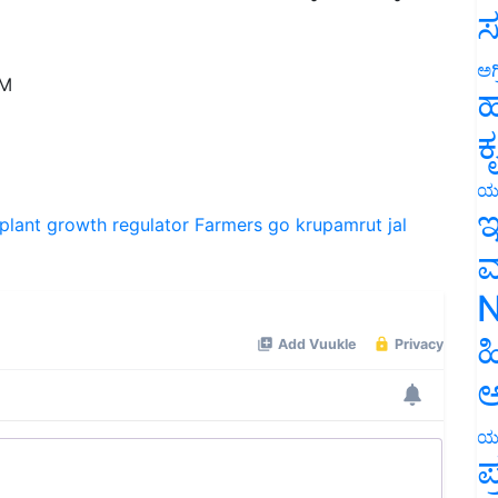
ಸ
AM
ಅಗ
ಹ
ಕ
ಯ
plant growth regulator
Farmers
go krupamrut jal
ಇ
ಮ
N
ಹ
ಅ
ಯ
ಪ