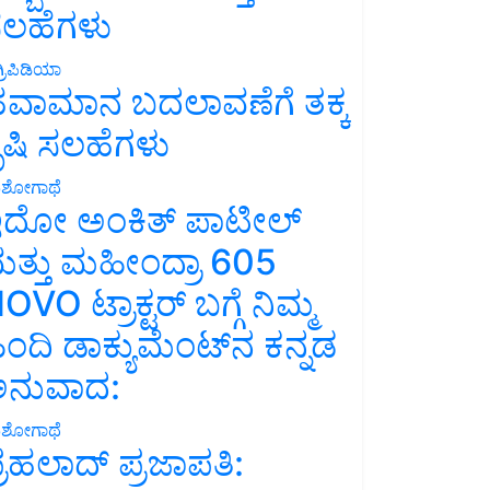
ಲಹೆಗಳು
್ರಿಪಿಡಿಯಾ
ವಾಮಾನ ಬದಲಾವಣೆಗೆ ತಕ್ಕ
ೃಷಿ ಸಲಹೆಗಳು
ಶೋಗಾಥೆ
ದೋ ಅಂಕಿತ್ ಪಾಟೀಲ್
ತ್ತು ಮಹೀಂದ್ರಾ 605
OVO ಟ್ರಾಕ್ಟರ್ ಬಗ್ಗೆ ನಿಮ್ಮ
ಿಂದಿ ಡಾಕ್ಯುಮೆಂಟ್‌ನ ಕನ್ನಡ
ನುವಾದ:
ಶೋಗಾಥೆ
್ರಹಲಾದ್ ಪ್ರಜಾಪತಿ: