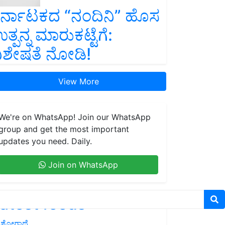
ರ್ನಾಟಕದ “ನಂದಿನಿ” ಹೊಸ
ತ್ಪನ್ನ ಮಾರುಕಟ್ಟೆಗೆ:
ಿಶೇಷತೆ ನೋಡಿ!
View More
We're on WhatsApp! Join our WhatsApp
group and get the most important
updates you need. Daily.
Join on WhatsApp
atest feeds
ಶೋಗಾಥೆ