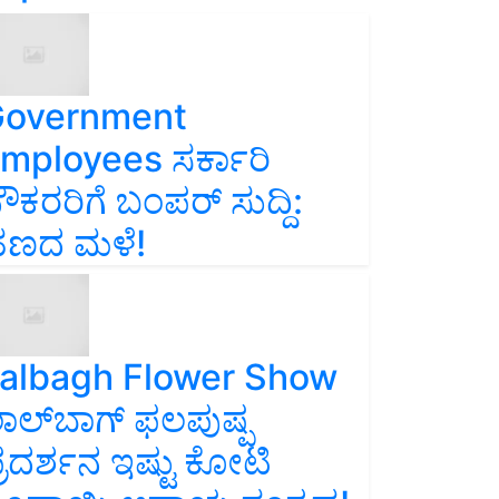
overnment
mployees ಸರ್ಕಾರಿ
ೌಕರರಿಗೆ ಬಂಪರ್‌ ಸುದ್ದಿ:
ಣದ ಮಳೆ!
albagh Flower Show
ಾಲ್‌ಬಾಗ್ ಫಲಪುಷ್ಪ
್ರದರ್ಶನ ಇಷ್ಟು ಕೋಟಿ