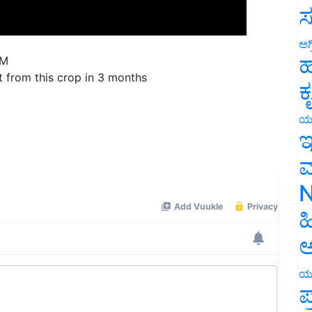
ಸ
ಅಗ
ಹ
PM
t from this crop in 3 months
ಕ
ಯ
ಇ
ಮ
N
ಹ
ಅ
ಯ
ಪ