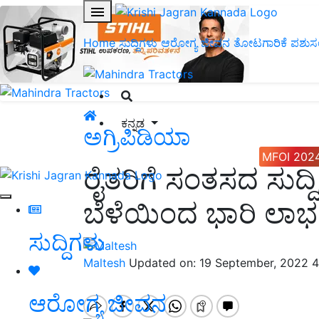
Home
ಸುದ್ದಿಗಳು
ಆರೋಗ್ಯ ಜೀವನ
ತೋಟಗಾರಿಕೆ
ಪಶುಸ
ಕನ್ನಡ
ಅಗ್ರಿಪಿಡಿಯಾ
MFOI 202
ರೈತರಿಗೆ ಸಂತಸದ ಸುದ್ದಿ
ಬೆಳೆಯಿಂದ ಭಾರಿ ಲಾಭ 
ಸುದ್ದಿಗಳು
Maltesh
Updated on: 19 September, 2022 
ಆರೋಗ್ಯ ಜೀವನ