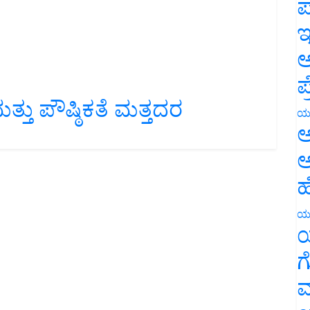
ಪ
ಇ
ಅ
ಪ
ತ್ತು ಪೌಷ್ಠಿಕತೆ ಮತ್ತದರ
ಯ
ಅ
ಅ
ಹ
ಯ
ಯ
ಗ
ಮ