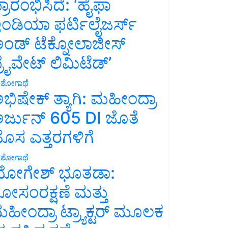
್ರಾರಂಭಿಸಿದೆ: ‘ಹೈಫಾ
ಂಡಿಯಾ ಫರ್ಟಿಲೈಜರ್ಸ್
ಂಡ್ ಟೆಕ್ನೋಲಾಜೀಸ್
್ರೈವೇಟ್ ಲಿಮಿಟೆಡ್’
ಶೋಗಾಥೆ
ಭಿಷೇಕ್ ತ್ಯಾಗಿ: ಮಹೀಂದ್ರಾ
ರ್ಜುನ್ 605 DI ಜೊತೆ
ೊಸ ಎತ್ತರಗಳಿಗೆ
ಶೋಗಾಥೆ
ೋಗೇಶ್ ಭೂತಡಾ:
ೋಸಂರಕ್ಷಣೆ ಮತ್ತು
ಹೀಂದ್ರಾ ಟ್ರ್ಯಾಕ್ಟರ್ ಮೂಲಕ