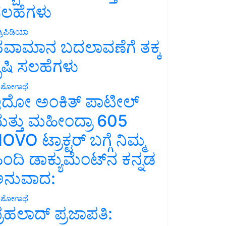
ಲಹೆಗಳು
್ರಿಪಿಡಿಯಾ
ವಾಮಾನ ಬದಲಾವಣೆಗೆ ತಕ್ಕ
ೃಷಿ ಸಲಹೆಗಳು
ಶೋಗಾಥೆ
ದೋ ಅಂಕಿತ್ ಪಾಟೀಲ್
ತ್ತು ಮಹೀಂದ್ರಾ 605
OVO ಟ್ರಾಕ್ಟರ್ ಬಗ್ಗೆ ನಿಮ್ಮ
ಿಂದಿ ಡಾಕ್ಯುಮೆಂಟ್‌ನ ಕನ್ನಡ
ನುವಾದ:
ಶೋಗಾಥೆ
್ರಹಲಾದ್ ಪ್ರಜಾಪತಿ: