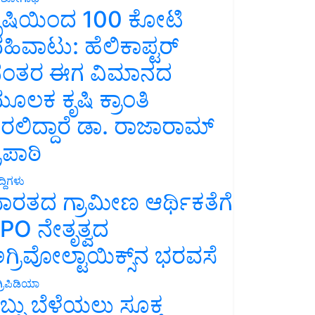
ೃಷಿಯಿಂದ 100 ಕೋಟಿ
ಹಿವಾಟು: ಹೆಲಿಕಾಪ್ಟರ್
ಂತರ ಈಗ ವಿಮಾನದ
ೂಲಕ ಕೃಷಿ ಕ್ರಾಂತಿ
ರಲಿದ್ದಾರೆ ಡಾ. ರಾಜಾರಾಮ್
್ರಿಪಾಠಿ
್ದಿಗಳು
ಾರತದ ಗ್ರಾಮೀಣ ಆರ್ಥಿಕತೆಗೆ
PO ನೇತೃತ್ವದ
ಗ್ರಿವೋಲ್ಟಾಯಿಕ್ಸ್‌ನ ಭರವಸೆ
್ರಿಪಿಡಿಯಾ
ಬ್ಬು ಬೆಳೆಯಲು ಸೂಕ್ತ