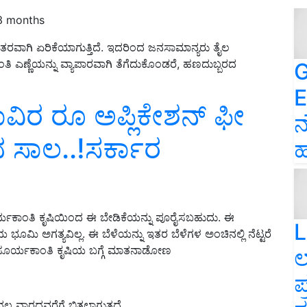
 3 months
ತರವಾಗಿ ಏರಿಕೆಯಾಗುತ್ತಿದೆ. ಇದರಿಂದ ಜನಸಾಮಾನ್ಯರು ತೈಲ
ಎಣ್ಣೆಯನ್ನು ವ್ಯಾಪಾರವಾಗಿ ತೆಗೆದುಕೊಂಡರೆ, ಹಣದುಬ್ಬರದ
G
E
ಿರ ರೂ ಅಪ್ಲಿಕೇಶನ್‌ ಫೀ
ನ
ಲಭ ಸಾಲ..!ಸರ್ಕಾರ
ಹ
ೆ. ಸೂರ್ಯಕಾಂತಿ ಕೃಷಿಯಿಂದ ಈ ಬೇಡಿಕೆಯನ್ನು ಪೂರೈಸಬಹುದು. ಈ
L
ಿಯ ಭೂಮಿ ಅಗತ್ಯವಿಲ್ಲ. ಈ ಬೆಳೆಯನ್ನು ಇತರ ಬೆಳೆಗಳ ಅಂಚಿನಲ್ಲಿ ನೆಟ್ಟರೆ
ಸೂರ್ಯಕಾಂತಿ ಕೃಷಿಯ ಬಗ್ಗೆ ಮಾತನಾಡೋಣ
ಲ
ಪ
ವಾರದವರೆಗೆ ಬಿತ್ತಲಾಗುತ್ತದೆ.