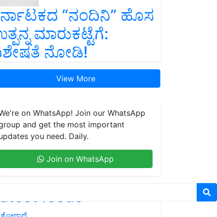
ರ್ನಾಟಕದ “ನಂದಿನಿ” ಹೊಸ
ತ್ಪನ್ನ ಮಾರುಕಟ್ಟೆಗೆ:
ಿಶೇಷತೆ ನೋಡಿ!
View More
We're on WhatsApp! Join our WhatsApp
group and get the most important
updates you need. Daily.
Join on WhatsApp
atest feeds
ಶೋಗಾಥೆ