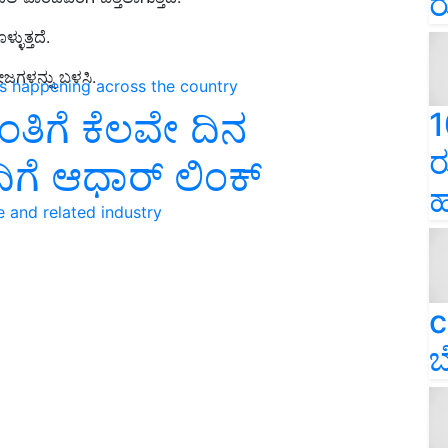
ರ
ಳುತ್ತದೆ.
ೀಜಗಳನ್ನು ಬಳಸಿ.
ns happening across the country
ಂತಿಗೆ ಕೆಲವೇ ದಿನ
1
ರ
ಗೆ ಆಧಾರ್ ಲಿಂಕ್
ಹ
e and related industry
c
ಬ