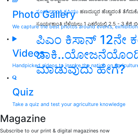
Photo Gallery
ಸೂರ್ಯಕಾಂತಿ ಕೃಷಿಯು
ಹಣದುಬ್ಬರ ಹೆಚ್ಚಾದಂತೆ ತೆಗೆದುಕೊಳ್
ಸೂರ್ಯಕಾಂತಿ ಬೆಳೆಯಲು 1 ಎಕರೆಯಲ್ಲಿ 2.5 - 3 ಕೆಜಿ ಬ
We capture the best photos around events, exhibitio
ಪಿಎಂ ಕಿಸಾನ್‌ 12ನೇ ಕ
ಬಾಕಿ..ಯೋಜನೆಯೊಂದಿ
Videos
ಮಾಡುವುದು ಹೇಗೆ?
Handpicked videos to inspire the nation on agricultur
Quiz
Take a quiz and test your agriculture knowledge
Magazine
Subscribe to our print & digital magazines now