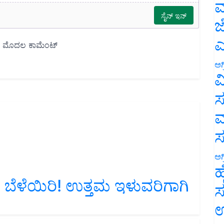
ಮ
ಜ
ಎ
ಅಗ
ವ
ಸ
ಮ
ಅಗ
ಹ
ಬೆಳೆಯಿರಿ! ಉತ್ತಮ ಇಳುವರಿಗಾಗಿ
ಸ
ಉ