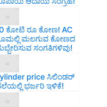
ೂಪಾಯಿ ಆದಾಯ ಸಂಗ್ರಹ!
0 ಕೋಟಿ ರೂ ಕೋಣ! AC
ೂಮಲ್ಲಿ ಮಲಗುವ ಕೋಣದ
ುಬ್ಬೇರಿಸುವ ಸಂಗತಿಗಳಿವು!
ylinder price ಸಿಲಿಂಡರ್‌
ೆಲೆಯಲ್ಲಿ ಭರ್ಜರಿ ಇಳಿಕೆ!