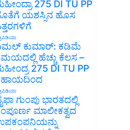
ಹೀಂದ್ರಾ 275 DI TU PP
ೊತೆಗೆ ಯಶಸ್ಸಿನ ಹೊಸ
ತ್ತರಗಳಿಗೆ
್ರಿಪಿಡಿಯಾ
ಿಮಲ್ ಕುಮಾರ್: ಕಡಿಮೆ
ಮಯದಲ್ಲಿ ಹೆಚ್ಚು ಕೆಲಸ –
ಹೀಂದ್ರ 275 DI TU PP
ಸಹಾಯದಿಂದ
್ರಿಪಿಡಿಯಾ
ೈಫಾ ಗುಂಪು ಭಾರತದಲ್ಲಿ
ಂಪೂರ್ಣ ಮಾಲೀಕತ್ವದ
ಪಕಂಪನಿಯನ್ನು