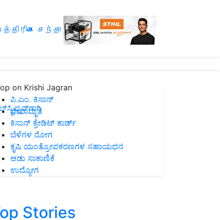
த்திரிகை சந்தா
op on Krishi Jagran
ಪಿ.ಎಂ. ಕಿಸಾನ್
ಸ್ಕ್ರಿಪ್ಷನ್‌ಗಾಗಿ
ಜೀವಾಮೃತ
ಕಿಸಾನ್ ಕ್ರೇಡಿಟ್ ಕಾರ್ಡ್
ಬೆಳೆಗಳ ರೋಗ
ಕೃಷಿ ಯಂತ್ರೋಪಕರಣಗಳ ಸಹಾಯಧನ
ಆಡು ಸಾಕಾಣಿಕೆ
ಉದ್ಯೋಗ
op Stories