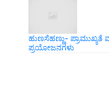
ಹುಣಸೆಹಣ್ಣು- ಪ್ರಾಮುಖ್ಯತೆ ಮ
ಪ್ರಯೋಜನಗಳು