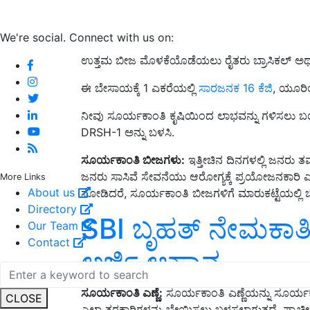
We're social. Connect with us on:
ಉತ್ತಮ ಬೀಜ ಮೊಳಕೆಯೊಡೆಯಲು ರೈತರು ಬ್ರಾಸಿಕಲ್ ಅಥವ
ಈ ಬೇಸಾಯಕ್ಕೆ 1 ಎಕರೆಯಲ್ಲಿ
ಸಾರಜನಕ 16 ಕೆಜಿ
, ಯೂರಿಯ
ನೀವು ಸೂರ್ಯಕಾಂತಿ ಕೃಷಿಯಿಂದ ಲಾಭವನ್ನು ಗಳಿಸಲು 
DRSH-1 ಅನ್ನು ಬಳಸಿ.
ಸೂರ್ಯಕಾಂತಿ
ಬೀಜಗಳು:
ಇತ್ತೀಚಿನ ದಿನಗಳಲ್ಲಿ ಜನರು ತಮ
ಜನರು ಸಾಸಿವೆ ಸೇವನೆಯು ಆರೋಗ್ಯಕ್ಕೆ ಪ್ರಯೋಜನಕಾರಿ ಎಂದು
More Links
About us
ನೋಡಿದರೆ, ಸೂರ್ಯಕಾಂತಿ ಬೀಜಗಳಿಗೆ ಮಾರುಕಟ್ಟೆಯಲ್ಲಿ ಬೇಡಿಕ
Directory
SBI ಬೃಹತ್‌ ನೇಮಕಾತಿ..
Our Team
Contact
ಅರ್ಜಿ ಆಹ್ವಾನ
ಸೂರ್ಯಕಾಂತಿ
ಎಣ್ಣೆ:
ಸೂರ್ಯಕಾಂತಿ ಎಣ್ಣೆಯನ್ನು ಸೂರ್ಯ
CLOSE
ಎಲ್ಲಾ ತರಕಾರಿಗಳನ್ನು ಬೇಯಿಸಲು ಬಳಸಲಾಗುತ್ತದೆ. ಪ್ರಾಚ