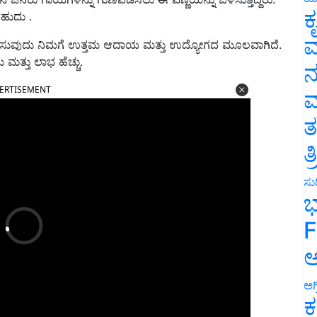
ಕ
ಬಹುದು .
ವ
ಂಭಿಸುವುದು ನಿಮಗೆ ಉತ್ತಮ ಆದಾಯ ಮತ್ತು ಉದ್ಯೋಗದ ಮೂಲವಾಗಿದೆ.
 ಮತ್ತು ಲಾಭ ಹೆಚ್ಚು.
ನ
ERTISEMENT
ಮ
ತ
ತ
ಸುದ
ಭ
F
ಅ
ಅಗ
ಕ