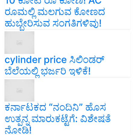
10 ಕೋಟಿ ರೂ ಕೋಣ! AC
ರೂಮಲ್ಲಿ ಮಲಗುವ ಕೋಣದ
ಹುಬ್ಬೇರಿಸುವ ಸಂಗತಿಗಳಿವು!
cylinder price ಸಿಲಿಂಡರ್‌
ಬೆಲೆಯಲ್ಲಿ ಭರ್ಜರಿ ಇಳಿಕೆ!
ಕರ್ನಾಟಕದ “ನಂದಿನಿ” ಹೊಸ
ಉತ್ಪನ್ನ ಮಾರುಕಟ್ಟೆಗೆ: ವಿಶೇಷತೆ
ನೋಡಿ!