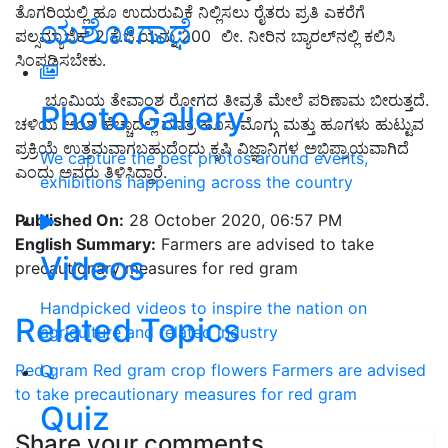
ತೊಗರಿಯಲ್ಲಿ ಹೂ ಉದುರುವಿಕೆ ನಿಲ್ಲಿಸಲು ರೈತರು ಪ್ರತಿ ಎಕರೆಗೆ
ಯಶೋಗಾಥೆ
ಪಲ್ಸಮ್ಯಾಜಿಕ್ 2 ಕೆ.ಜಿ.ಯನ್ನು 200 ಲೀ. ನೀರಿನ ಬ್ಯಾರಲ್‍ನಲ್ಲಿ ಕಲಿಸಿ
ಸಿಂಪಡಿಸಬೇಕು.
ಭೂಮಿಯ ತೇವಾಂಶ ರೋಗದ ತೀವ್ರತೆ ಮೇಲೆ ಪರಿಣಾಮ ಬೀರುತ್ತದೆ.
Photo Gallery
ಚಳಿಯ ಅಂಶ ಹೆಚ್ಚಾದಲ್ಲಿ ಮಾತ್ರ ಹೊಸ ಮೊಗ್ಗು ಮತ್ತು ಹೂಗಳು ಹುಟ್ಟುವ
ಪ್ರಕ್ರಿಯೆ ಉತ್ತಮವಾಗಬಹುದೆಂದು ಕೃಷಿ ವಿಜ್ಞಾನಿಗಳ ಅಭಿಪ್ರಾಯವಾಗಿದೆ
We capture the best photos around events,
ಎಂದು ಅವರು ತಿಳಿಸಿದ್ದಾರೆ.
exhibitions happening across the country
Published On:
28 October 2020, 06:57 PM
English Summary:
Farmers are advised to take
Videos
precautionary measures for red gram
Handpicked videos to inspire the nation on
Related Topics
agriculture and related industry
Red gram
Red gram crop
flowers
Farmers are advised
to take precautionary measures for red gram
Quiz
Share your comments