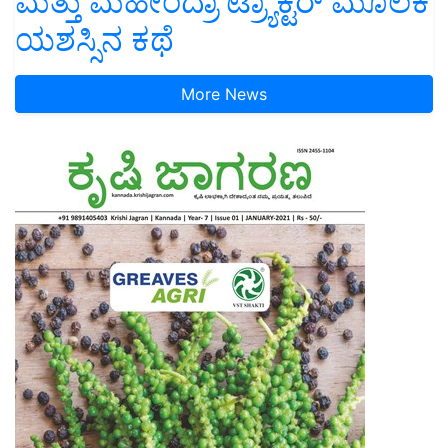
ಮತ್ತು ಮಹೀಂದ್ರಾ ಟ್ರ್ಯಾಕ್ಟರ್ ಮೂಲಕ
ಯಶಸ್ಸಿನ ಕಥೆ
More News