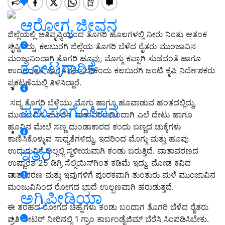
ಆರೋಗ್ಯ ಜೀವನ
ಜಿಲ್ಲೆಯಲ್ಲಿ ಅತಿವೃಷ್ಠಿಯಿಂದ ತೊಗರಿ ಹೊಲಗಳಲ್ಲಿ ನೀರು ನಿಂತು ಆತಂಕ
ಸೃಷ್ಟಿಸಿದ್ದು, ಕಲಬುರಗಿ ಜಿಲ್ಲೆಯ ತೊಗರಿ ಬೆಳೆದ ರೈತರು ಮುಂಜಾವಿನ
ಮಂಜುನಿಂದಾಗಿ ತೊಗರಿ ಹೂವು, ಮೊಗ್ಗು ಕಪ್ಪಾಗಿ ಸುಡದಂತೆ ಹಾಗೂ
ತೋಟಗಾರಿಕೆ
ಉದರದಂತೆ ಜಾಗೃತೆವಹಿಸಬೇಕೆಂದು ಕಲಬುರಗಿ ಜಂಟಿ ಕೃಷಿ ನಿರ್ದೇಶಕರು
ಪ್ರಕಟಣೆಯಲ್ಲಿ ತಿಳಿಸಿದ್ದಾರೆ.
ಸದ್ಯ ತೊಗರಿ ಬೆಳೆಯು ಮೊಗ್ಗು ಹಾಗೂ ಹೂವಾಡುವ ಹಂತದಲ್ಲಿದ್ದು,
ಪಶುಸಂಗೋಪನೆ
ಮುಂಜಾವಿನ ಮಂಜಿನ ವಾತಾವರಣದಿಂದಾಗಿ ಎಲೆ ದೇಟು ಹಾಗೂ
ಹೂವಿನ ಮೇಲೆ ಸಣ್ಣ ದುಂಡಾಕಾರದ ಕಂದು ಬಣ್ಣದ ಚುಕ್ಕೆಗಳು
ಕಾಣಿಸಿಕೊಳ್ಳುವ ಸಾಧ್ಯತೆಗಳಿದ್ದು, ಇದರಿಂದ ಮೊಗ್ಗು ಮತ್ತು ಹೂವು
ಇತರೆ
ಉದುರುವಿಕೆ ಅಲ್ಲಲ್ಲಿ ಸ್ಥಳೀಯವಾಗಿ ಕಂಡು ಬರುತ್ತಿದೆ. ವಾತಾವರಣದ
ಉಷ್ಣಾಂಶ 25 ಡಿಗ್ರಿ ಸೆಲ್ಸಿಯಿಸ್‍ಗಿಂತ ಕಡಿಮೆ ಇದ್ದು. ಮೋಡ ಕವಿದ
ವಾತಾವರಣ ಮತ್ತು ಇವುಗಳಿಗೆ ಪೂರಕವಾಗಿ ತುಂತುರು ಮಳೆ ಮುಂಜಾವಿನ
ಮಂಜುವಿನಿಂದ ರೋಗದ ಭಾದೆ ಉಲ್ಬಣವಾಗಿ ಹರುಡುತ್ತದೆ.
ಅಗ್ರಿಪೀಡಿಯಾ
ಈ ತರಹದ ರೋಗದ ಚಿಹ್ನೆಗಳು ಕಂಡು ಬಂದಾಗ ತೊಗರಿ ಬೆಳೆದ ರೈತರು
ಪ್ರತಿ ಲೀಟರ್ ನೀರಿನಲ್ಲಿ 1 ಗ್ರಾಂ ಕಾರ್ಬಂಡೈಜಿಮ್ ಬೆರೆಸಿ ಸಿಂಪಡಿಸಿಬೇಕು.