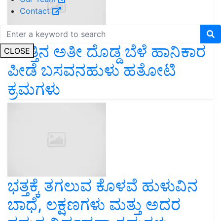
Contact
ಜಗತ್ತಿನ ಅತೀ ದೊಡ್ಡ ಬೆಳೆ ಹಾನಿಕಾರ
CLOSE
ಪೀಡೆ ಬಸವನಹುಳು ಹತೋಟಿ
ಕ್ರಮಗಳು
ಭತ್ತಕ್ಕೆ ತಗಲುವ ಕೊಳವೆ ಹುಳುವಿನ
ಬಾಧೆ, ಲಕ್ಷಣಗಳು ಮತ್ತು ಅದರ