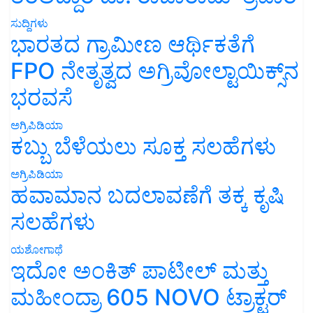
ಸುದ್ದಿಗಳು
ಭಾರತದ ಗ್ರಾಮೀಣ ಆರ್ಥಿಕತೆಗೆ
FPO ನೇತೃತ್ವದ ಅಗ್ರಿವೋಲ್ಟಾಯಿಕ್ಸ್‌ನ
ಭರವಸೆ
ಅಗ್ರಿಪಿಡಿಯಾ
ಕಬ್ಬು ಬೆಳೆಯಲು ಸೂಕ್ತ ಸಲಹೆಗಳು
ಅಗ್ರಿಪಿಡಿಯಾ
ಹವಾಮಾನ ಬದಲಾವಣೆಗೆ ತಕ್ಕ ಕೃಷಿ
ಸಲಹೆಗಳು
ಯಶೋಗಾಥೆ
ಇದೋ ಅಂಕಿತ್ ಪಾಟೀಲ್ ಮತ್ತು
ಮಹೀಂದ್ರಾ 605 NOVO ಟ್ರಾಕ್ಟರ್