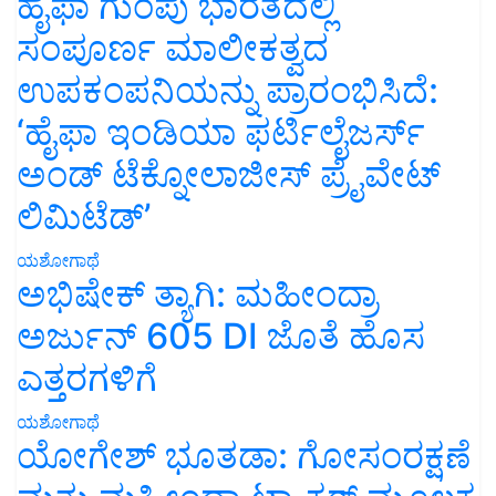
ಹೈಫಾ ಗುಂಪು ಭಾರತದಲ್ಲಿ
ಸಂಪೂರ್ಣ ಮಾಲೀಕತ್ವದ
ಉಪಕಂಪನಿಯನ್ನು ಪ್ರಾರಂಭಿಸಿದೆ:
‘ಹೈಫಾ ಇಂಡಿಯಾ ಫರ್ಟಿಲೈಜರ್ಸ್
ಅಂಡ್ ಟೆಕ್ನೋಲಾಜೀಸ್ ಪ್ರೈವೇಟ್
ಲಿಮಿಟೆಡ್’
ಯಶೋಗಾಥೆ
ಅಭಿಷೇಕ್ ತ್ಯಾಗಿ: ಮಹೀಂದ್ರಾ
ಅರ್ಜುನ್ 605 DI ಜೊತೆ ಹೊಸ
ಎತ್ತರಗಳಿಗೆ
ಯಶೋಗಾಥೆ
ಯೋಗೇಶ್ ಭೂತಡಾ: ಗೋಸಂರಕ್ಷಣೆ