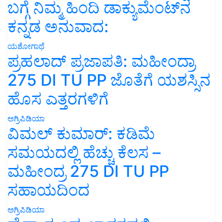
ಬಗ್ಗೆ ನಿಮ್ಮ ಹಿಂದಿ ಡಾಕ್ಯುಮೆಂಟ್‌ನ
ಕನ್ನಡ ಅನುವಾದ:
ಯಶೋಗಾಥೆ
ಪ್ರಹಲಾದ್ ಪ್ರಜಾಪತಿ: ಮಹೀಂದ್ರಾ
275 DI TU PP ಜೊತೆಗೆ ಯಶಸ್ಸಿನ
ಹೊಸ ಎತ್ತರಗಳಿಗೆ
ಅಗ್ರಿಪಿಡಿಯಾ
ವಿಮಲ್ ಕುಮಾರ್: ಕಡಿಮೆ
ಸಮಯದಲ್ಲಿ ಹೆಚ್ಚು ಕೆಲಸ –
ಮಹೀಂದ್ರ 275 DI TU PP
ಸಹಾಯದಿಂದ
ಅಗ್ರಿಪಿಡಿಯಾ