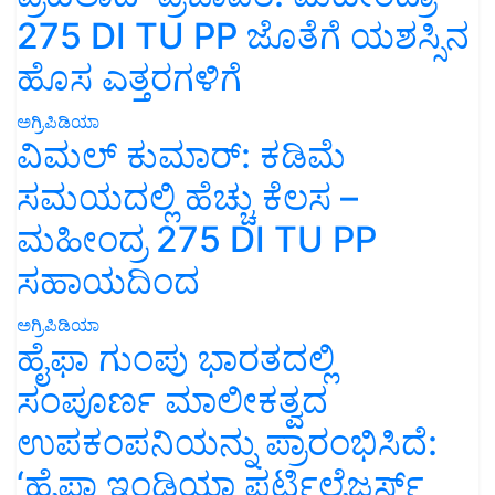
275 DI TU PP ಜೊತೆಗೆ ಯಶಸ್ಸಿನ
ಹೊಸ ಎತ್ತರಗಳಿಗೆ
ಅಗ್ರಿಪಿಡಿಯಾ
ವಿಮಲ್ ಕುಮಾರ್: ಕಡಿಮೆ
ಸಮಯದಲ್ಲಿ ಹೆಚ್ಚು ಕೆಲಸ –
ಮಹೀಂದ್ರ 275 DI TU PP
ಸಹಾಯದಿಂದ
ಅಗ್ರಿಪಿಡಿಯಾ
ಹೈಫಾ ಗುಂಪು ಭಾರತದಲ್ಲಿ
ಸಂಪೂರ್ಣ ಮಾಲೀಕತ್ವದ
ಉಪಕಂಪನಿಯನ್ನು ಪ್ರಾರಂಭಿಸಿದೆ:
‘ಹೈಫಾ ಇಂಡಿಯಾ ಫರ್ಟಿಲೈಜರ್ಸ್