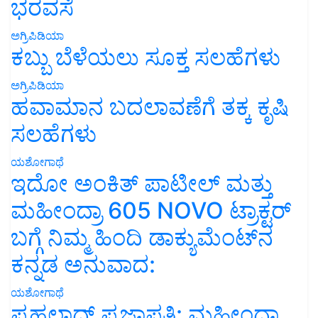
ಭರವಸೆ
ಅಗ್ರಿಪಿಡಿಯಾ
ಕಬ್ಬು ಬೆಳೆಯಲು ಸೂಕ್ತ ಸಲಹೆಗಳು
ಅಗ್ರಿಪಿಡಿಯಾ
ಹವಾಮಾನ ಬದಲಾವಣೆಗೆ ತಕ್ಕ ಕೃಷಿ
ಸಲಹೆಗಳು
ಯಶೋಗಾಥೆ
ಇದೋ ಅಂಕಿತ್ ಪಾಟೀಲ್ ಮತ್ತು
ಮಹೀಂದ್ರಾ 605 NOVO ಟ್ರಾಕ್ಟರ್
ಬಗ್ಗೆ ನಿಮ್ಮ ಹಿಂದಿ ಡಾಕ್ಯುಮೆಂಟ್‌ನ
ಕನ್ನಡ ಅನುವಾದ:
ಯಶೋಗಾಥೆ
ಪ್ರಹಲಾದ್ ಪ್ರಜಾಪತಿ: ಮಹೀಂದ್ರಾ