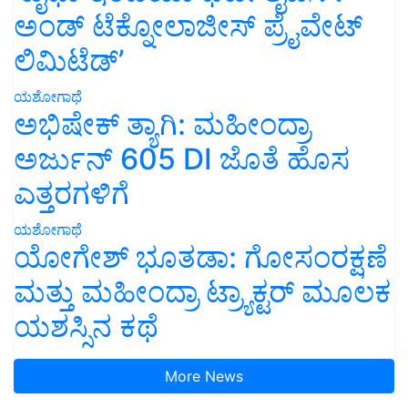
ಅಂಡ್ ಟೆಕ್ನೋಲಾಜೀಸ್ ಪ್ರೈವೇಟ್
ಲಿಮಿಟೆಡ್’
ಯಶೋಗಾಥೆ
ಅಭಿಷೇಕ್ ತ್ಯಾಗಿ: ಮಹೀಂದ್ರಾ
ಅರ್ಜುನ್ 605 DI ಜೊತೆ ಹೊಸ
ಎತ್ತರಗಳಿಗೆ
ಯಶೋಗಾಥೆ
ಯೋಗೇಶ್ ಭೂತಡಾ: ಗೋಸಂರಕ್ಷಣೆ
ಮತ್ತು ಮಹೀಂದ್ರಾ ಟ್ರ್ಯಾಕ್ಟರ್ ಮೂಲಕ
ಯಶಸ್ಸಿನ ಕಥೆ
More News