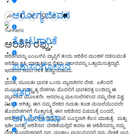
ಆರೋಗ್ಯ ಜೀವನ
Turmeric
ತೋಟಗಾರಿಕೆ
ಅರಿಶಿನ ರಫ್ತು:
ಅರಿಶಿನವನ್ನು ಎಂಎಸ್‌ಪಿ ವ್ಯಾಪ್ತಿಗೆ ತಂದು ಅರಿಶಿನ ಮಂಡಳಿ ರಚಿಸುವಂತೆ
ಅರಿಶಿಣ ಕೃಷಿ ಮಾಡುತ್ತಿರುವ ರೈತರು ಸರ್ಕಾರವನ್ನು ಒತ್ತಾಯಿಸುತ್ತಿದ್ದಾರೆ.
ಪಶುಸಂಗೋಪನೆ
ಇದರಿಂದ ಅವರ ಗಳಿಕೆ ಹೆಚ್ಚಾಗಬಹುದು.
ಭಾರತ, ಮೂಲತಃ ಭಾರತ ಒಂದು ವ್ಯಾಪಾರಿಗರ ದೇಶ. ಏಕೆಂದರೆ
ಇತರೆ
ಮೂಲತಃ ಪಾಶ್ಚ್ಯಾತ್ಯ ದೇಶಗಳು ಮೊದಲಿಗೆ ಭಾರತದತ್ತ ಬಂದಿದ್ದು ಈ
ವ್ಯಾಪಾರದ ಮೂಲಕನೇ. ಅದರಲ್ಲೂ ಮಲಸಾಲೆಗಳಿಂದ ನಮ್ಮ ದೇಶ ವಿಶ್ವ
ವಿಖ್ಯಾತಿ ಆಗಿತ್ತು. ಈಗ ನಮ್ಮ ದೇಶದ ಗುರುತು ಕೂಡ ಮಸಾಲೆಯಿಂದಲೇ
ಹೊರದೇಶಗಳಿಗೆ ಗೊತ್ತಾಗುತ್ತೆ. ಈಗ ಅರಿಶಿನದ ವಿಷಯಕ್ಕೆ ಬಂದರೆ,
ಅಗ್ರಿಪೀಡಿಯಾ
ಅರಿಶಿನವು ಒಂದು ರೀತಿ ಇಮ್ಯೂನಿಟಿ ಬೂಸ್ಟರಾಗಿ ಕೆಲಸ ಮಾಡುತ್ತೆ. ಮತ್ತು
ಇಡೀ ಜಗತ್ತು ಅರಿಶಿನದ ಬೇಡಿಕೆಯಲ್ಲಿದೆ ಕಾರಣ ಈ ಅರಿಶಿನವನ್ನು ನಮ್ಮ
ದೇಶ ಹೊರದೇಶಗಳಿಗೆ ರಫ್ತು ಮಾಡಲು ಪ್ರಾರಂಭಿಸದರೆ ನಮ್ಮ ದೇಶಕ್ಕೆ ಜಾಸ್ತಿ