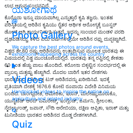
ಲಾಭ ಆಗುವ ಸಂಭವವಿದೆ.
ಯಶೋಗಾಥೆ
ಕೊರೊನಾ ಇನ್ನೂ ಮಾಯವಾಗಿಲ್ಲ ಎನ್ನುತ್ತಾರೆ ಕೃಷಿ ತಜ್ಞರು. ಇಂತಹ
ಪರಿಸ್ಥಿತಿಯಲ್ಲಿ ಅರಿಶಿನ ಕೃಷಿಯು ರೈತರ ಆರ್ಥಿಕ ಆರೋಗ್ಯಕ್ಕೆ ಬೂಸ್ಟರ್
ಡೋಸ್ ಆಗಿ ಕಾರ್ಯನಿರ್ವಹಿಸುತ್ತದೆ. ಇದನ್ನು ಸಾಂಬಾರ ಮಂಡಳಿ ವರದಿ
Photo Gallery
ದೃಢಪಡಿಸಿದ್ದು, ಕಳೆದ ಐದು ವರ್ಷಗಳಲ್ಲಿಯೇ ಅರಿಶಿನ ರಫ್ತು ದುಪ್ಪಟ್ಟಾಗಿದೆ.
We capture the best photos around events,
ವಿಶ್ವದ ಶೇ.80 ರಷ್ಟು ಅರಿಶಿನವನ್ನು ಉತ್ಪಾದಿಸುವ ಮೂಲಕ ಭಾರತವು ಈ
exhibitions happening across the country
ವಿಷಯದಲ್ಲಿ ವಿಶ್ವ ಮುಂಚೂಣಿಯಲ್ಲಿದೆ. ಭಾರತವು ತನ್ನ ರಫ್ತಿನಲ್ಲಿ ಶೇಕಡಾ
60 ಕ್ಕಿಂತ ಹೆಚ್ಚು ಪಾಲು ಹೊಂದಿದೆ. ಕರೋನಾ ಬಿಕ್ಕಟ್ಟಿನ ಸಂದರ್ಭದಲ್ಲಿ ಈ
ಪ್ರಾಬಲ್ಯ ಮತ್ತಷ್ಟು ಹೆಚ್ಚಾಗಿದೆ. ಮೊದಲ ಬಾರಿಗೆ ಇತರ ದೇಶಗಳು
Videos
ಭಾರತದಿಂದ 1.83 ಲಕ್ಷ ಟನ್ ಅರಿಶಿನವನ್ನು ಖರೀದಿಸಿವೆ. ಇದಕ್ಕೆ
ಪ್ರತಿಯಾಗಿ ದೇಶಕ್ಕೆ 1676.6 ಕೋಟಿ ರೂಪಾಯಿ ವಿದೇಶಿ ವಿನಿಮಯ
Handpicked videos to inspire the nation on
ಬಂದಿದೆ. ಬಾಂಗ್ಲಾದೇಶ, ಅಮೇರಿಕಾ, ಇರಾನ್, ಮಲೇಷ್ಯಾ,ಮೊರಾಕೊ,
agriculture and related industry
ಯುನೈಟೆಡ್ ಅರಬ್ ಎಮಿರೇಟ್ಸ್, ಇಂಗ್ಲೆಂಡ್, ಜರ್ಮನಿ, ಶ್ರೀಲಂಕಾ,
ನೆದರ್ಲ್ಯಾಂಡ್ಸ್, ಜಪಾನ್, ಸೌದಿ ಅರೇಬಿಯಾ, ದಕ್ಷಿಣ ಆಫ್ರಿಕಾ, ಇರಾಕ್ ಮತ್ತು
ಟುನೀಶಿಯಾ ಭಾರತದ ಅರಿಶಿನದ ದೊಡ್ಡ ದೇಶಗಳಾಗಿವೆ.
Quiz