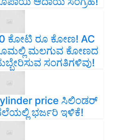
ೂಪಾಯಿ ಆದಾಯ ಸಂಗ್ರಹ!
0 ಕೋಟಿ ರೂ ಕೋಣ! AC
ೂಮಲ್ಲಿ ಮಲಗುವ ಕೋಣದ
ುಬ್ಬೇರಿಸುವ ಸಂಗತಿಗಳಿವು!
ylinder price ಸಿಲಿಂಡರ್‌
ೆಲೆಯಲ್ಲಿ ಭರ್ಜರಿ ಇಳಿಕೆ!