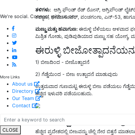
ತಳಿಗಳು:
ಅಗ್ರಿ ಫೌಂಡ್ ರೆಡ್ ರೋಸ್, ಅಗ್ರಿಪೌಂಡ್ ಲೈಟ್‍ರ
We're social. Connect with us on:
ಕಲ್ಯಾಣ, ಭೀಮಾಸೂಪರ್, ಪಂಚಗಂಗಾ, ಎನ್-53, ಹಾಗೂ ಅ
ಮಣ್ಣು ಮತ್ತು ಹವಾಗುಣ:
ಈರುಳ್ಳಿ ಬೆಳೆಯಲು ಆಳವಾದ ಫ
ಮಿಶ್ರಿತ ಗೋಡು, ಪುಡಿಪುಡಿಯಾದ ಮಣ್ಣು ಸಹ ಯೋಗ್ಯ, ಮಣ
ಈರುಳ್ಳಿ ಬೀಜೋತ್ಪಾದನೆಯನ್
1) ಬೀಜದಿಂದ - ಬೀಜೊತ್ಪಾದನೆ
2) ಗೆಡ್ಡೆಯಿಂದ - ಬೀಜ ಉತ್ಪಾದನೆ ಮಾಡುವುದು
More Links
About us
ಉತ್ತಮವಾದ ಗುಣಮಟ್ಟ ಈರುಳ್ಳಿ ಬೀಜ ಪಡೆಯಲು ಗೆಡ್ಡೆಯ
Directory
ಹೆಚ್ಚಿನ ಇಳುವರಿ ಪಡೆಯಬಹುದು.
Our Team
Contact
ಬೀಜ ಗಡ್ಡೆಗಳ ಬೇಸಾಯ ಕ್ರಮ
CLOSE
ಹೆಚ್ಚಿನ ಪ್ರದೇಶದಲ್ಲಿ ಬೀಜವನ್ನು ಚೆಲ್ಲಿ ನೇರ ಬಿತ್ತನೆ ಮಾ