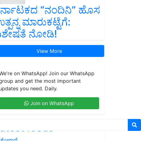
ರ್ನಾಟಕದ “ನಂದಿನಿ” ಹೊಸ
ತ್ಪನ್ನ ಮಾರುಕಟ್ಟೆಗೆ:
ಿಶೇಷತೆ ನೋಡಿ!
View More
We're on WhatsApp! Join our WhatsApp
group and get the most important
updates you need. Daily.
Join on WhatsApp
atest feeds
ಶೋಗಾಥೆ