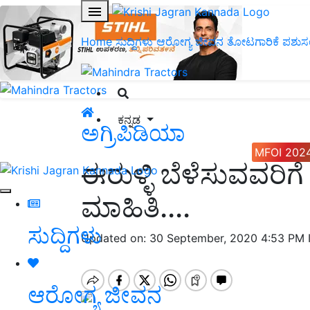
Home
ಸುದ್ದಿಗಳು
ಆರೋಗ್ಯ ಜೀವನ
ತೋಟಗಾರಿಕೆ
ಪಶುಸ
ಕನ್ನಡ
ಅಗ್ರಿಪಿಡಿಯಾ
MFOI 202
ಈರುಳ್ಳಿ ಬೆಳೆಸುವವರಿಗೆ
ಮಾಹಿತಿ....
ಸುದ್ದಿಗಳು
Updated on: 30 September, 2020 4:53 PM
ಆರೋಗ್ಯ ಜೀವನ