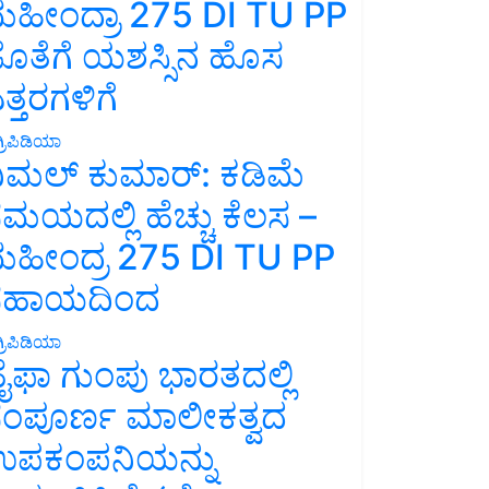
ಹೀಂದ್ರಾ 275 DI TU PP
ೊತೆಗೆ ಯಶಸ್ಸಿನ ಹೊಸ
ತ್ತರಗಳಿಗೆ
್ರಿಪಿಡಿಯಾ
ಿಮಲ್ ಕುಮಾರ್: ಕಡಿಮೆ
ಮಯದಲ್ಲಿ ಹೆಚ್ಚು ಕೆಲಸ –
ಹೀಂದ್ರ 275 DI TU PP
ಸಹಾಯದಿಂದ
್ರಿಪಿಡಿಯಾ
ೈಫಾ ಗುಂಪು ಭಾರತದಲ್ಲಿ
ಂಪೂರ್ಣ ಮಾಲೀಕತ್ವದ
ಪಕಂಪನಿಯನ್ನು