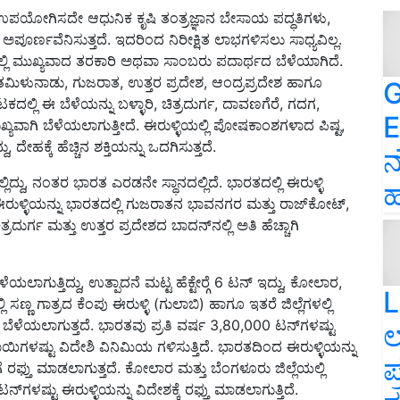
ಉಪಯೋಗಿಸದೇ ಆಧುನಿಕ ಕೃಷಿ ತಂತ್ರಜ್ಞಾನ ಬೇಸಾಯ ಪದ್ಧತಿಗಳು,
ೂರ್ಣವೆನಿಸುತ್ತದೆ. ಇದರಿಂದ ನಿರೀಕ್ಷಿತ ಲಾಭಗಳಿಸಲು ಸಾಧ್ಯವಿಲ್ಲ.
ಗಳಲ್ಲಿ ಮುಖ್ಯವಾದ ತರಕಾರಿ ಅಥವಾ ಸಾಂಬರು ಪದಾರ್ಥದ ಬೆಳೆಯಾಗಿದೆ.
 ತಮಿಳುನಾಡು, ಗುಜರಾತ, ಉತ್ತರ ಪ್ರದೇಶ, ಆಂದ್ರಪ್ರದೇಶ ಹಾಗೂ
G
ಾಟಕದಲ್ಲಿ ಈ ಬೆಳೆಯನ್ನು ಬಳ್ಳಾರಿ, ಚಿತ್ರದುರ್ಗ, ದಾವಣಗೆರೆ, ಗದಗ,
E
ಯವಾಗಿ ಬೆಳೆಯಲಾಗುತ್ತೀದೆ. ಈರುಳ್ಳಿಯಲ್ಲಿ ಪೋಷಕಾಂಶಗಳಾದ ಪಿಷ್ಟ,
, ದೇಹಕ್ಕೆ ಹೆಚ್ಚಿನ ಶಕ್ತಿಯನ್ನು ಒದಗಿಸುತ್ತದೆ.
ನ
್ಲಿದ್ದು, ನಂತರ ಭಾರತ ಎರಡನೇ ಸ್ಥಾನದಲ್ಲಿದೆ. ಭಾರತದಲ್ಲಿ ಈರುಳ್ಳಿ
ಹ
ೆ ಈರುಳ್ಳಿಯನ್ನು ಭಾರತದಲ್ಲಿ ಗುಜರಾತನ ಭಾವನಗರ ಮತ್ತು ರಾಜ್‍ಕೋಟ್,
ದುರ್ಗ ಮತ್ತು ಉತ್ತರ ಪ್ರದೇಶದ ಬಾದನ್‍ನಲ್ಲಿ ಅತಿ ಹೆಚ್ಚಾಗಿ
ಳೆಯಲಾಗುತ್ತಿದ್ದು, ಉತ್ಪಾದನೆ ಮಟ್ಟ ಹೆಕ್ಟೇರ್‍ಗೆ 6 ಟನ್ ಇದ್ದು, ಕೋಲಾರ,
L
ಣ್ಣ ಗಾತ್ರದ ಕೆಂಪು ಈರುಳ್ಳಿ (ಗುಲಾಬಿ) ಹಾಗೂ ಇತರೆ ಜಿಲ್ಲೆಗಳಲ್ಲಿ
್ಲಿ ಬೆಳೆಯಲಾಗುತ್ತದೆ. ಭಾರತವು ಪ್ರತಿ ವರ್ಷ 3,80,000 ಟನ್‍ಗಳಷ್ಟು
ಲ
ಗಳಷ್ಟು ವಿದೇಶಿ ವಿನಿಮಿಯ ಗಳಿಸುತ್ತಿದೆ. ಭಾರತದಿಂದ ಈರುಳ್ಳಿಯನ್ನು
ಪ
ಳಿಗೆ ರಫ್ತು ಮಾಡಲಾಗುತ್ತದೆ. ಕೋಲಾರ ಮತ್ತು ಬೆಂಗಳೂರು ಜಿಲ್ಲೆಯಲ್ಲಿ
್‍ಗಳಷ್ಟು ಈರುಳ್ಳಿಯನ್ನು ವಿದೇಶಕ್ಕೆ ರಫ್ತು ಮಾಡಲಾಗುತ್ತಿದೆ.