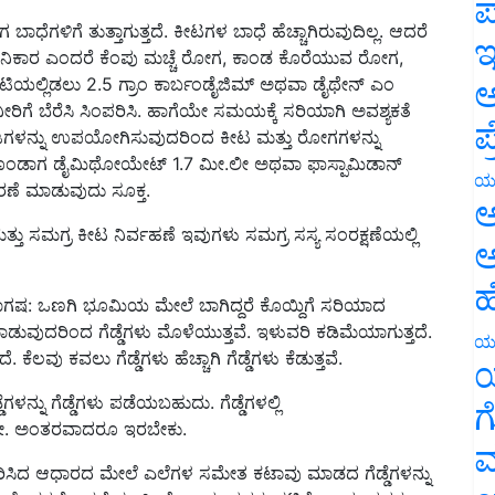
ಪ
ಧೆಗಳಿಗೆ ತುತ್ತಾಗುತ್ತದೆ. ಕೀಟಗಳ ಬಾಧೆ ಹೆಚ್ಚಾಗಿರುವುದಿಲ್ಲ. ಆದರೆ
ಇ
ಹಾನಿಕಾರ ಎಂದರೆ ಕೆಂಪು ಮಚ್ಚೆ ರೋಗ, ಕಾಂಡ ಕೊರೆಯುವ ರೋಗ,
ಿಯಲ್ಲಿಡಲು 2.5 ಗ್ರಾಂ ಕಾರ್ಬಂಡೈಜಿಮ್ ಅಥವಾ ಡೈಥೇನ್ ಎಂ
ಅ
ರಿಗೆ ಬೆರೆಸಿ ಸಿಂಪರಿಸಿ. ಹಾಗೆಯೇ ಸಮಯಕ್ಕೆ ಸರಿಯಾಗಿ ಅವಶ್ಯಕತೆ
ಪ
ಜಗಳನ್ನು ಉಪಯೋಗಿಸುವುದರಿಂದ ಕೀಟ ಮತ್ತು ರೋಗಗಳನ್ನು
ಣಿಸಿಕೊಂಡಾಗ ಡೈಮಿಥೋಯೇಟ್ 1.7 ಮೀ.ಲೀ ಅಥವಾ ಫಾಸ್ಪಾಮಿಡಾನ್
ಯ
ಂಪರಣೆ ಮಾಡುವುದು ಸೂಕ್ತ.
ಅ
ಸಮಗ್ರ ಕೀಟ ನಿರ್ವಹಣೆ ಇವುಗಳು ಸಮಗ್ರ ಸಸ್ಯ ಸಂರಕ್ಷಣೆಯಲ್ಲಿ
ಅ
ಹ
ಿ ಭಾಗಷ: ಒಣಗಿ ಭೂಮಿಯ ಮೇಲೆ ಬಾಗಿದ್ದರೆ ಕೊಯ್ದಿಗೆ ಸರಿಯಾದ
ವುದರಿಂದ ಗೆಡ್ಡೆಗಳು ಮೊಳೆಯುತ್ತವೆ. ಇಳುವರಿ ಕಡಿಮೆಯಾಗುತ್ತದೆ.
ಯ
ೆ. ಕೆಲವು ಕವಲು ಗೆಡ್ಡೆಗಳು ಹೆಚ್ಚಾಗಿ ಗೆಡ್ಡೆಗಳು ಕೆಡುತ್ತವೆ.
ಯ
ನ್ನು ಗೆಡ್ಡೆಗಳು ಪಡೆಯಬಹುದು. ಗೆಡ್ಡೆಗಳಲ್ಲಿ
ಗ
5 ಮೀ. ಅಂತರವಾದರೂ ಇರಬೇಕು.
ಮ
ಾರಿಸಿದ ಆಧಾರದ ಮೇಲೆ ಎಲೆಗಳ ಸಮೇತ ಕಟಾವು ಮಾಡದ ಗೆಡ್ಡೆಗಳನ್ನು