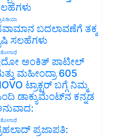
ಲಹೆಗಳು
್ರಿಪಿಡಿಯಾ
ವಾಮಾನ ಬದಲಾವಣೆಗೆ ತಕ್ಕ
ೃಷಿ ಸಲಹೆಗಳು
ಶೋಗಾಥೆ
ದೋ ಅಂಕಿತ್ ಪಾಟೀಲ್
ತ್ತು ಮಹೀಂದ್ರಾ 605
OVO ಟ್ರಾಕ್ಟರ್ ಬಗ್ಗೆ ನಿಮ್ಮ
ಿಂದಿ ಡಾಕ್ಯುಮೆಂಟ್‌ನ ಕನ್ನಡ
ನುವಾದ:
ಶೋಗಾಥೆ
್ರಹಲಾದ್ ಪ್ರಜಾಪತಿ: