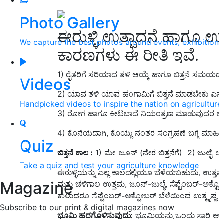
Photo Gallery
ಈರುಳ್ಳಿ ಉತ್ಪಾದನೆ ಹಾಗೂ ಉತ
We capture the best photos around events, exhibitio
ಕಾರಣಗಳು ಈ ರೀತಿ ಇವೆ.
1) ರೈತರಿಗೆ ಸರಿಯಾದ ತಳಿ ಆಯ್ಕೆ ಹಾಗೂ ಬಿತ್ತನೆ ಸಮಯದ ಬ
Videos
2) ಯಾವ ತಳಿ ಯಾವ ಹಂಗಾಮಿಗೆ ಬಿತ್ತನೆ ಮಾಡಬೇಕು ಎನ್
Handpicked videos to inspire the nation on agricultur
3) ರೋಗ ಹಾಗೂ ಕೀಟಬಾದೆ ನಿಯಂತ್ರಣ ಮಾಡುವುದರ ಬಗ್ಗ
4) ಕೊನೆಯದಾಗಿ, ಕೊಯ್ಲು ನಂತರ ಸಂಗ್ರಹಣೆ ಬಗ್ಗೆ ಮಾಹಿತ
Quiz
ಬಿತ್ತನೆ ಕಾಲ :
1) ಮೇ-ಜೂನ್ (ನೇರ ಬಿತ್ತನೆಗೆ) 2) ಜುಲೈ-
Take a quiz and test your agriculture knowledge
ಈರುಳ್ಳಿಯನ್ನು ಎಲ್ಲ ಕಾಲದಲ್ಲಿಯೂ ಬೆಳೆಯಬಹುದು, 
Magazine
ಮತ್ತು ಚಳಿಗಾಲ ಉತ್ತಮ, ಜೂನ್-ಜುಲೈ, ಸೆಪ್ಟೆಂಬರ್-ಅಕ್
ಕಾಲಾದರೂ ಸೆಪ್ಟೆಂಬರ್-ಅಕ್ಟೋಬರ್ ಬೆಳೆಯಿಂದ ಉತ್ಕೃಷ್ಟ
Subscribe to our print & digital magazines now
ಭೂಮಿ ಹದಗೊಳಿಸುವುದು:
ಭೂಮಿಯನ್ನು ಒಂದು ಸಾರಿ ಆ