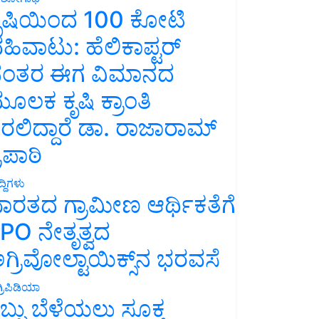
ೃಷಿಯಿಂದ 100 ಕೋಟಿ
ಹಿವಾಟು: ಹೆಲಿಕಾಪ್ಟರ್
ಂತರ ಈಗ ವಿಮಾನದ
ೂಲಕ ಕೃಷಿ ಕ್ರಾಂತಿ
ರಲಿದ್ದಾರೆ ಡಾ. ರಾಜಾರಾಮ್
್ರಿಪಾಠಿ
್ದಿಗಳು
ಾರತದ ಗ್ರಾಮೀಣ ಆರ್ಥಿಕತೆಗೆ
PO ನೇತೃತ್ವದ
ಗ್ರಿವೋಲ್ಟಾಯಿಕ್ಸ್‌ನ ಭರವಸೆ
್ರಿಪಿಡಿಯಾ
ಬ್ಬು ಬೆಳೆಯಲು ಸೂಕ್ತ