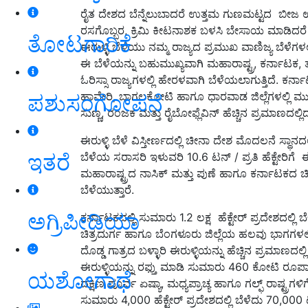
ರೈತ ದೇಶದ ಬೆನ್ನೆಲುಬಾದರೆ ಉತ್ತಮ ಗುಣಮಟ್ಟದ ಬೀಜ 
ರಸಗೊಬ್ಬರ, ಕ್ರಿಮಿ ಕೀಟನಾಶಕ ಬಳಸಿ ಬೇಸಾಯ ಮಾಡಿದರೆ ಅಪ
ತೋಟಗಾರಿಕೆ
ಈರುಳ್ಳಿ ಬೆಳೆಯು ನಮ್ಮ ರಾಜ್ಯದ ಪ್ರಮುಖ ವಾಣಿಜ್ಯ ಬೆಳೆ
ಈ ಬೆಳೆಯನ್ನು ಬಹುಮುಖ್ಯವಾಗಿ ಮಹಾರಾಷ್ಟ್ರ, ಕರ್ನಾಟಕ,
ಓರಿಸ್ಸಾ ರಾಜ್ಯಗಳಲ್ಲಿ ಹೇರಳವಾಗಿ ಬೆಳೆಯಲಾಗುತ್ತಿದೆ. ಕರ್ನ
ಹಾವೇರಿ, ಬಾಗಲಕೋಟಿ ಹಾಗೂ ಧಾರವಾಡ ಜಿಲ್ಲೆಗಳಲ್ಲಿ ಮುಖ್
ಪಶುಸಂಗೋಪನೆ
ಸುಣ್ಣ, ರಂಜಕ ಮತ್ತು ರೈಬೋಫ್ಲೆವಿನ್ ಹೆಚ್ಚಿನ ಪ್ರಮಾಣದಲ್ಲಿದ್ದು
ಈರುಳ್ಳಿ ಬೆಳೆ ವಿಸ್ತೀರ್ಣದಲ್ಲಿ ಚೀನಾ ದೇಶ ಮೊದಲನೆ ಸ್ಥಾನದಲ
ಇತರೆ
ಬೆಳೆಯ ಸರಾಸರಿ ಇಳುವರಿ 10.6 ಟನ್ / ಪ್ರತಿ ಹೆಕ್ಟೇರಿಗ
ಮಹಾರಾಷ್ಟ್ರದ ನಾಸಿಕ್ ಮತ್ತು ಪುಣೆ ಹಾಗೂ ಕರ್ನಾಟಕದ ಚಿತ್ರ
ಬೆಳೆಯುತ್ತಾರೆ.
ಅಗ್ರಿಪೀಡಿಯಾ
ಕರ್ನಾಟಕದಲ್ಲಿ ಸುಮಾರು 1.2 ಲಕ್ಷ ಹೆಕ್ಟೇರ್ ಪ್ರದೇಶದಲ್ಲಿ ಬೆ
ಚಿತ್ರದುರ್ಗ ಹಾಗೂ ಬೆಂಗಳೂರು ಜಿಲ್ಲೆಯ ಹಲವು ಭಾಗಗಳಲ್ಲಿ ಸ
ದೊಡ್ಡ ಗಾತ್ರದ ಬಳ್ಳಾರಿ ಈರುಳ್ಳಿಯನ್ನು ಹೆಚ್ಚಿನ ಪ್ರಮಾಣದಲ
ಈರುಳ್ಳಿಯನ್ನು ರಫ್ತು ಮಾಡಿ ಸುಮಾರು 460 ಕೋಟಿ ರೂಪಾಯಿ
ಯಶೋಗಾಥೆ
ದಕ್ಷಿಣ ಪೂರ್ವ ಏಷ್ಯಾ, ಮಧ್ಯಪ್ರಾಚ್ಯ ಹಾಗೂ ಗಲ್ಫ್ ರಾಷ್ಟ್ರಗ
ಸುಮಾರು 4,000 ಹೆಕ್ಟೇರ್ ಪ್ರದೇಶದಲ್ಲಿ ಬೆಳೆದು 70,000 ಟನ