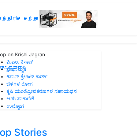
த்திரிகை சந்தா
op on Krishi Jagran
ಪಿ.ಎಂ. ಕಿಸಾನ್
ಸ್ಕ್ರಿಪ್ಷನ್‌ಗಾಗಿ
ಜೀವಾಮೃತ
ಕಿಸಾನ್ ಕ್ರೇಡಿಟ್ ಕಾರ್ಡ್
ಬೆಳೆಗಳ ರೋಗ
ಕೃಷಿ ಯಂತ್ರೋಪಕರಣಗಳ ಸಹಾಯಧನ
ಆಡು ಸಾಕಾಣಿಕೆ
ಉದ್ಯೋಗ
op Stories