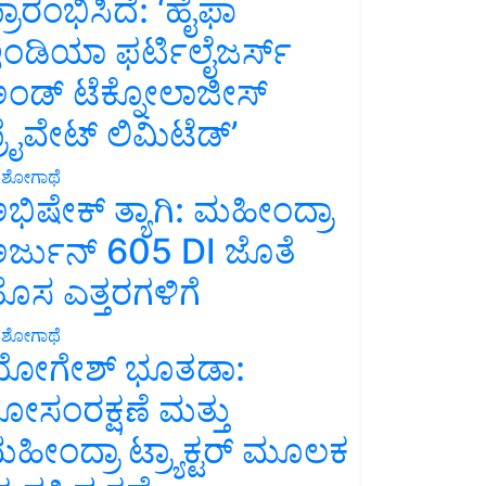
್ರಾರಂಭಿಸಿದೆ: ‘ಹೈಫಾ
ಂಡಿಯಾ ಫರ್ಟಿಲೈಜರ್ಸ್
ಂಡ್ ಟೆಕ್ನೋಲಾಜೀಸ್
್ರೈವೇಟ್ ಲಿಮಿಟೆಡ್’
ಶೋಗಾಥೆ
ಭಿಷೇಕ್ ತ್ಯಾಗಿ: ಮಹೀಂದ್ರಾ
ರ್ಜುನ್ 605 DI ಜೊತೆ
ೊಸ ಎತ್ತರಗಳಿಗೆ
ಶೋಗಾಥೆ
ೋಗೇಶ್ ಭೂತಡಾ:
ೋಸಂರಕ್ಷಣೆ ಮತ್ತು
ಹೀಂದ್ರಾ ಟ್ರ್ಯಾಕ್ಟರ್ ಮೂಲಕ