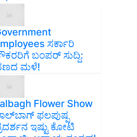
overnment
mployees ಸರ್ಕಾರಿ
ೌಕರರಿಗೆ ಬಂಪರ್‌ ಸುದ್ದಿ:
ಣದ ಮಳೆ!
albagh Flower Show
ಾಲ್‌ಬಾಗ್ ಫಲಪುಷ್ಪ
್ರದರ್ಶನ ಇಷ್ಟು ಕೋಟಿ