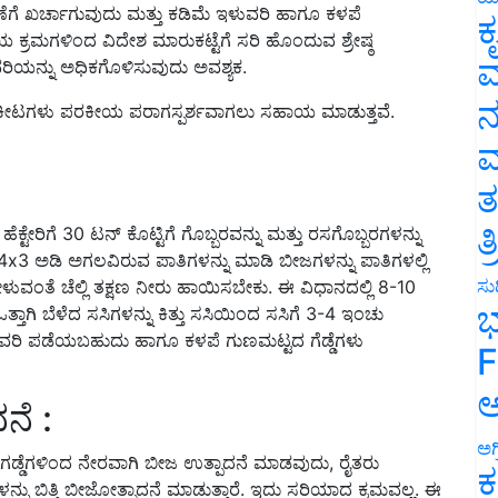
ವಹಣೆಗೆ ಖರ್ಚಾಗುವುದು ಮತ್ತು ಕಡಿಮೆ ಇಳುವರಿ ಹಾಗೂ ಕಳಪೆ
ಕ
ಯ ಕ್ರಮಗಳಿಂದ ವಿದೇಶ ಮಾರುಕಟ್ಟೆಗೆ ಸರಿ ಹೊಂದುವ ಶ್ರೇಷ್ಠ
ವ
ರಿಯನ್ನು ಅಧಿಕಗೊಳಿಸುವುದು ಅವಶ್ಯಕ.
ನ
. ಕೀಟಗಳು ಪರಕೀಯ ಪರಾಗಸ್ಪರ್ಶವಾಗಲು ಸಹಾಯ ಮಾಡುತ್ತವೆ.
ಮ
ತ
ತ
ಟೇರಿಗೆ 30 ಟನ್ ಕೊಟ್ಟಿಗೆ ಗೊಬ್ಬರವನ್ನು ಮತ್ತು ರಸಗೊಬ್ಬರಗಳನ್ನು
ತೆ 4x3 ಅಡಿ ಅಗಲವಿರುವ ಪಾತಿಗಳನ್ನು ಮಾಡಿ ಬೀಜಗಳನ್ನು ಪಾತಿಗಳಲ್ಲಿ
ಸುದ
ಳುವಂತೆ ಚೆಲ್ಲಿ ತಕ್ಷಣ ನೀರು ಹಾಯಿಸಬೇಕು. ಈ ವಿಧಾನದಲ್ಲಿ 8-10
ಭ
ಒತ್ತಾಗಿ ಬೆಳೆದ ಸಸಿಗಳನ್ನು ಕಿತ್ತು ಸಸಿಯಿಂದ ಸಸಿಗೆ 3-4 ಇಂಚು
ರಿ ಪಡೆಯಬಹುದು ಹಾಗೂ ಕಳಪೆ ಗುಣಮಟ್ಟದ ಗೆಡ್ಡೆಗಳು
F
ಅ
ನೆ :
ಅಗ
 ಅದೇ ಗಡ್ಡೆಗಳಿಂದ ನೇರವಾಗಿ ಬೀಜ ಉತ್ಪಾದನೆ ಮಾಡವುದು, ರೈತರು
ಕ
ಡೆಗಳನ್ನು ಬಿತ್ತಿ ಬೀಜೋತ್ಪಾದನೆ ಮಾಡುತ್ತಾರೆ. ಇದು ಸರಿಯಾದ ಕ್ರಮವಲ್ಲ. ಈ