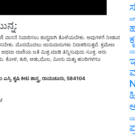
ಸ
ನ್ನ:
ಅಗ
ಹ
 ವಾಸನೆ ನಿವಾರಿಸಲು ಶುದ್ಧವಾಗಿ ತೊಳೆಯಬೇಕು. ಅವುಗಳಿಗೆ ನೀಡುವ
ಕ
ರೈಸಬೇಕು. ಮೊದಮೊದಲು ಜಾನುವಾರುಗಳು ನಿರಾಕರಿಸುತ್ತವೆ. ಕ್ರಮೇಣ
 ಅಥವಾ ದಾಣಿಯ ಜತೆ ಮಿಶ್ರ ಮಾಡಿ ತಿನ್ನಿಸುವುದು ಸೂಕ್ತ. ಆರು
ಯ
. ಕೋಳಿ, ಕುರಿ, ಆಡು,ಮೊಲ, ಮೀನು ಮತ್ತು ಹಂದಿಗಳಿಗೂ
ಇ
ಮ
 ಎಸ್ಸಿ. ಕೃಷಿ ಕೀಟ ಶಾಸ್ತ್ರ, ರಾಯಚೂರು, 584104
N
ಹ
M
ಅ
ಯ
ಪ
eed
azola agriculture information
azola benefits