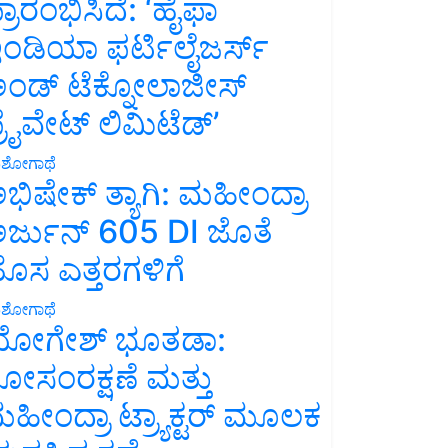
್ರಾರಂಭಿಸಿದೆ: ‘ಹೈಫಾ
ಂಡಿಯಾ ಫರ್ಟಿಲೈಜರ್ಸ್
ಂಡ್ ಟೆಕ್ನೋಲಾಜೀಸ್
್ರೈವೇಟ್ ಲಿಮಿಟೆಡ್’
ಶೋಗಾಥೆ
ಭಿಷೇಕ್ ತ್ಯಾಗಿ: ಮಹೀಂದ್ರಾ
ರ್ಜುನ್ 605 DI ಜೊತೆ
ೊಸ ಎತ್ತರಗಳಿಗೆ
ಶೋಗಾಥೆ
ೋಗೇಶ್ ಭೂತಡಾ:
ೋಸಂರಕ್ಷಣೆ ಮತ್ತು
ಹೀಂದ್ರಾ ಟ್ರ್ಯಾಕ್ಟರ್ ಮೂಲಕ