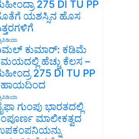
ಹೀಂದ್ರಾ 275 DI TU PP
ೊತೆಗೆ ಯಶಸ್ಸಿನ ಹೊಸ
ತ್ತರಗಳಿಗೆ
್ರಿಪಿಡಿಯಾ
ಿಮಲ್ ಕುಮಾರ್: ಕಡಿಮೆ
ಮಯದಲ್ಲಿ ಹೆಚ್ಚು ಕೆಲಸ –
ಹೀಂದ್ರ 275 DI TU PP
ಸಹಾಯದಿಂದ
್ರಿಪಿಡಿಯಾ
ೈಫಾ ಗುಂಪು ಭಾರತದಲ್ಲಿ
ಂಪೂರ್ಣ ಮಾಲೀಕತ್ವದ
ಪಕಂಪನಿಯನ್ನು