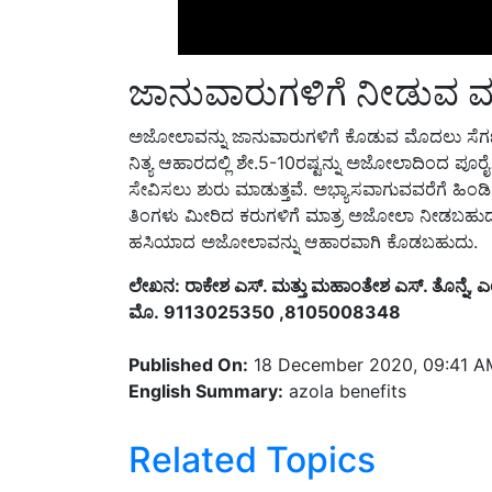
ಜಾನುವಾರುಗಳಿಗೆ ನೀಡುವ ಮು
ಅಜೋಲಾವನ್ನು ಜಾನುವಾರುಗಳಿಗೆ ಕೊಡುವ ಮೊದಲು ಸೆಗಣಿ
ನಿತ್ಯ ಆಹಾರದಲ್ಲಿ ಶೇ.5-10ರಷ್ಟನ್ನು ಅಜೋಲಾದಿಂದ ಪೂ
ಸೇವಿಸಲು ಶುರು ಮಾಡುತ್ತವೆ. ಅಭ್ಯಾಸವಾಗುವವರೆಗೆ ಹಿಂಡಿ
ತಿಂಗಳು ಮೀರಿದ ಕರುಗಳಿಗೆ ಮಾತ್ರ ಅಜೋಲಾ ನೀಡಬಹುದು
ಹಸಿಯಾದ ಅಜೋಲಾವನ್ನು ಆಹಾರವಾಗಿ ಕೊಡಬಹುದು.
ಲೇಖನ: ರಾಕೇಶ ಎಸ್. ಮತ್ತು ಮಹಾಂತೇಶ ಎಸ್. ತೊನ್ನೆ, ಎಂ
ಮೊ. 9113025350 ,8105008348
Published On:
18 December 2020, 09:41 A
English Summary:
azola benefits
Related Topics
azola
increase yield
azola farming
animal f