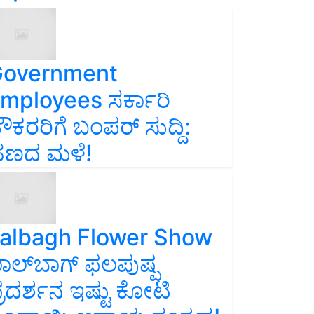
overnment
mployees ಸರ್ಕಾರಿ
ೌಕರರಿಗೆ ಬಂಪರ್‌ ಸುದ್ದಿ:
ಣದ ಮಳೆ!
albagh Flower Show
ಾಲ್‌ಬಾಗ್ ಫಲಪುಷ್ಪ
್ರದರ್ಶನ ಇಷ್ಟು ಕೋಟಿ