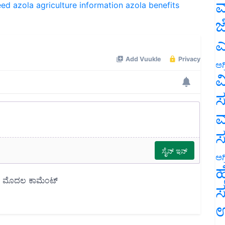
ಮ
ಜ
ಎ
ಅಗ
ವ
ಸ
ಮ
ಅಗ
ಹ
ಸ
ಉ