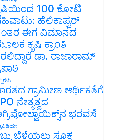
ೃಷಿಯಿಂದ 100 ಕೋಟಿ
ಹಿವಾಟು: ಹೆಲಿಕಾಪ್ಟರ್
ಂತರ ಈಗ ವಿಮಾನದ
ೂಲಕ ಕೃಷಿ ಕ್ರಾಂತಿ
ರಲಿದ್ದಾರೆ ಡಾ. ರಾಜಾರಾಮ್
್ರಿಪಾಠಿ
್ದಿಗಳು
ಾರತದ ಗ್ರಾಮೀಣ ಆರ್ಥಿಕತೆಗೆ
PO ನೇತೃತ್ವದ
ಗ್ರಿವೋಲ್ಟಾಯಿಕ್ಸ್‌ನ ಭರವಸೆ
್ರಿಪಿಡಿಯಾ
ಬ್ಬು ಬೆಳೆಯಲು ಸೂಕ್ತ