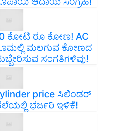
ೂಪಾಯಿ ಆದಾಯ ಸಂಗ್ರಹ!
0 ಕೋಟಿ ರೂ ಕೋಣ! AC
ೂಮಲ್ಲಿ ಮಲಗುವ ಕೋಣದ
ುಬ್ಬೇರಿಸುವ ಸಂಗತಿಗಳಿವು!
ylinder price ಸಿಲಿಂಡರ್‌
ೆಲೆಯಲ್ಲಿ ಭರ್ಜರಿ ಇಳಿಕೆ!