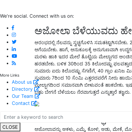
We're social. Connect with us on:
ಅಜೋಲಾ ಬೆಳೆಯುವದು ಹೇ
ಆರಂಭದಲ್ಲಿ ನೆಲವನ್ನು ಸ್ವಚ್ಛಗೊಳಿಸಿ ಸಮತಟ್ಟಾಗಿಸಬೇ
ಅಗೆಯಬೇಕು. ಹಾಗೆ, ಅನುಕೂಲಕ್ಕೆ ಅನುಗುಣವಾಗಿ ಉದ್ದಗಲವ
ಮರಳು ಹಾಕಿ ಇದರ ಮೇಲೆ ತೊಟ್ಟಿಯ ಮೇಲ್ಭಾಗದ ಅಂಚಿನವರ
ಹರಡಬೇಕು. ಬಳಿಕ 30ರಿಂದ 35 ಕಿಲೋದಷ್ಟು ಫಲವತ್ತಾದ 
ಸುಮಾರು ಐದು ಕಿಲೊದಷ್ಟು ಸೆಗಣಿಗೆ, 40 ಗ್ರಾಂ ಖನಿಜ ಮಿಶ್
More Links
ಸುಮಾರು 7ರಿಂದ 10 ಸೆಂಮಿ ಎತ್ತರದವರೆಗೆ ನೀರು ಹಾಯಿಸಿ
About us
ಮೇಲ್ಭಾಗದಿಂದ ಸಮಾನವಾಗಿ ಬೀಳುವಂತೆ ಹಾಕಬೇಕು. ಇಷ
Directory
ಬಹು ಬೇಗನೆ ಬೆಳೆಯಲು ನೆರವಾಗುತ್ತದೆ ಎನ್ನುತ್ತಾರೆ ತಜ್ಞರು.
Our Team
Contact
ಪೂರಕ ಆಹಾರದ ಸ್ಥಾನ:
CLOSE
ಅಜೋಲಾವನ್ನು ಆಕಳು, ಎಮ್ಮೆ, ಕೋಳಿ, ಆಡು, ಮೇಕೆ, ಮ