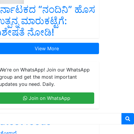
ರ್ನಾಟಕದ “ನಂದಿನಿ” ಹೊಸ
ತ್ಪನ್ನ ಮಾರುಕಟ್ಟೆಗೆ:
ಿಶೇಷತೆ ನೋಡಿ!
View More
We're on WhatsApp! Join our WhatsApp
group and get the most important
updates you need. Daily.
Join on WhatsApp
atest feeds
ಶೋಗಾಥೆ