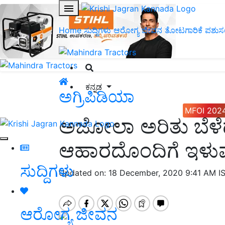
Home
ಸುದ್ದಿಗಳು
ಆರೋಗ್ಯ ಜೀವನ
ತೋಟಗಾರಿಕೆ
ಪಶುಸ
ಕನ್ನಡ
ಅಗ್ರಿಪಿಡಿಯಾ
MFOI 202
ಅಜೋಲಾ ಅರಿತು ಬೆಳೆದರ
ಆಹಾರದೊಂದಿಗೆ ಇಳುವರಿ
ಸುದ್ದಿಗಳು
Updated on: 18 December, 2020 9:41 AM I
ಆರೋಗ್ಯ ಜೀವನ