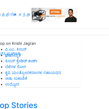
த்திரிகை சந்தா
op on Krishi Jagran
ಪಿ.ಎಂ. ಕಿಸಾನ್
ಸ್ಕ್ರಿಪ್ಷನ್‌ಗಾಗಿ
ಜೀವಾಮೃತ
ಕಿಸಾನ್ ಕ್ರೇಡಿಟ್ ಕಾರ್ಡ್
ಬೆಳೆಗಳ ರೋಗ
ಕೃಷಿ ಯಂತ್ರೋಪಕರಣಗಳ ಸಹಾಯಧನ
ಆಡು ಸಾಕಾಣಿಕೆ
ಉದ್ಯೋಗ
op Stories