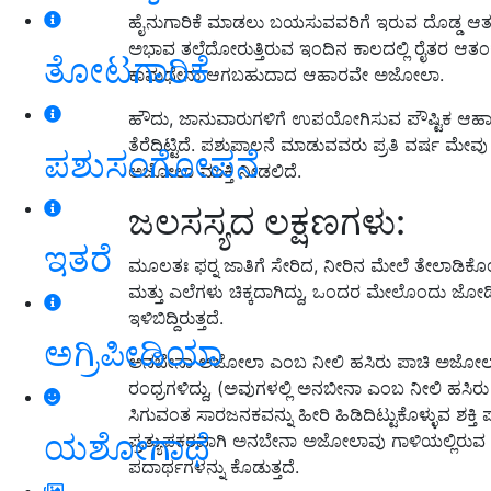
ಹೈನುಗಾರಿಕೆ ಮಾಡಲು ಬಯಸುವವರಿಗೆ ಇರುವ ದೊಡ್ಡ ಆತ
ಅಭಾವ ತಲೆದೋರುತ್ತಿರುವ ಇಂದಿನ ಕಾಲದಲ್ಲಿ ರೈತರ ಆತಂಕ
ತೋಟಗಾರಿಕೆ
ಕಾಮಧೇನು ಆಗಬಹುದಾದ ಆಹಾರವೇ ಅಜೋಲಾ.
ಹೌದು, ಜಾನುವಾರುಗಳಿಗೆ ಉಪಯೋಗಿಸುವ ಪೌಷ್ಟಿಕ ಆಹಾ
ತೆರೆದಿಟ್ಟಿದೆ. ಪಶುಪಾಲನೆ ಮಾಡುವವರು ಪ್ರತಿ ವರ್ಷ ಮೇವು ಸಂ
ಪಶುಸಂಗೋಪನೆ
ಅಜೋಲಾ ಮುಕ್ತಿ ನೀಡಲಿದೆ.
ಜಲಸಸ್ಯದ ಲಕ್ಷಣಗಳು:
ಇತರೆ
ಮೂಲತಃ ಫರ‌್ನ ಜಾತಿಗೆ ಸೇರಿದ, ನೀರಿನ ಮೇಲೆ ತೇಲಾಡ
ಮತ್ತು ಎಲೆಗಳು ಚಿಕ್ಕದಾಗಿದ್ದು, ಒಂದರ ಮೇಲೊಂದು ಜೋಡಿಸ
ಇಳಿಬಿದ್ದಿರುತ್ತದೆ.
ಅಗ್ರಿಪೀಡಿಯಾ
ಅನಬೇನಾ ಅಜೋಲಾ ಎಂಬ ನೀಲಿ ಹಸಿರು ಪಾಚಿ ಅಜೋಲಾ 
ರಂಧ್ರಗಳಿದ್ದು, (ಅವುಗಳಲ್ಲಿ ಅನಬೀನಾ ಎಂಬ ನೀಲಿ ಹಸಿ
ಸಿಗುವಂತ ಸಾರಜನಕವನ್ನು ಹೀರಿ ಹಿಡಿದಿಟ್ಟುಕೊಳ್ಳುವ ಶಕ್ತಿ ಪ
ಯಶೋಗಾಥೆ
ಪ್ರತ್ಯುಪಕರವಾಗಿ ಅನಬೇನಾ ಅಜೋಲಾವು ಗಾಳಿಯಲ್ಲಿರುವ ಮುಕ
ಪದಾರ್ಥಗಳನ್ನು ಕೊಡುತ್ತದೆ.