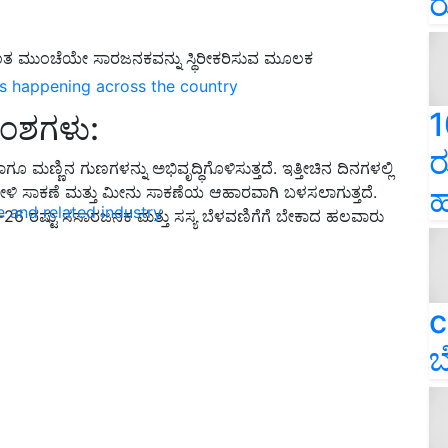
ರ
ಿಂತ ಮುಂಚೆಯೇ ಸಾರಜನಕವನ್ನು ಸ್ಥಿರೀಕರಿಸುವ ಮೂಲಕ
ns happening across the country
1
ಂಶಗಳು:
ರ
ಾಗೂ ಮಣ್ಣಿನ ಗುಣಗಳನ್ನು ಅಭಿವೃದ್ಧಿಗೊಳಿಸುತ್ತದೆ. ಇತ್ತೀಚಿನ ದಿನಗಳಲ್ಲಿ
ಹ
ಸಾಕಣೆ ಮತ್ತು ಮೀನು ಸಾಕಣೆಯ ಆಹಾರವಾಗಿ ಬಳಸಲಾಗುತ್ತದೆ.
e and related industry
6 ರಷ್ಟು ಸಸಾರಜನಕ ಮತ್ತು ಸಸ್ಯ ಬೆಳವಣಿಗೆಗೆ ಬೇಕಾದ ಹಲವಾರು
c
ಬ