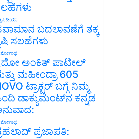
ಲಹೆಗಳು
್ರಿಪಿಡಿಯಾ
ವಾಮಾನ ಬದಲಾವಣೆಗೆ ತಕ್ಕ
ೃಷಿ ಸಲಹೆಗಳು
ಶೋಗಾಥೆ
ದೋ ಅಂಕಿತ್ ಪಾಟೀಲ್
ತ್ತು ಮಹೀಂದ್ರಾ 605
OVO ಟ್ರಾಕ್ಟರ್ ಬಗ್ಗೆ ನಿಮ್ಮ
ಿಂದಿ ಡಾಕ್ಯುಮೆಂಟ್‌ನ ಕನ್ನಡ
ನುವಾದ:
ಶೋಗಾಥೆ
್ರಹಲಾದ್ ಪ್ರಜಾಪತಿ: