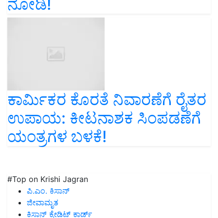
ನೋಡಿ!
ಕಾರ್ಮಿಕರ ಕೊರತೆ ನಿವಾರಣೆಗೆ ರೈತರ
ಉಪಾಯ: ಕೀಟನಾಶಕ ಸಿಂಪಡಣೆಗೆ
ಯಂತ್ರಗಳ ಬಳಕೆ!
#Top on Krishi Jagran
ಪಿ.ಎಂ. ಕಿಸಾನ್
ಜೀವಾಮೃತ
ಕಿಸಾನ್ ಕ್ರೇಡಿಟ್ ಕಾರ್ಡ್