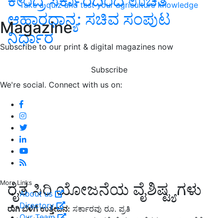
ಕೇಂದ್ರ ಸರ್ಕಾರದಿಂದ ಉಚಿತ
Take a quiz and test your agriculture knowledge
ಆಹಾರಧಾನ್ಯ: ಸಚಿವ ಸಂಪುಟ
Magazine
ನಿರ್ಧಾರ
Subscribe to our print & digital magazines now
Subscribe
We're social. Connect with us on:
More Links
ರೈತ ಸಿರಿ ಯೋಜನೆಯ ವೈಶಿಷ್ಟ್ಯಗಳು
About us
Directory
ರಾಗಿ ಬೆಳೆಗೆ ಉತ್ತೇಜನ:
ಸರ್ಕಾರವು ರೂ. ಪ್ರತಿ
Our Team