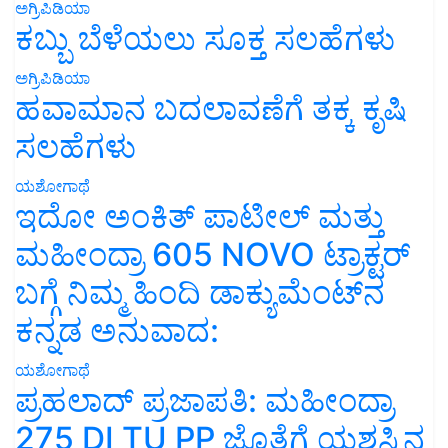
ಅಗ್ರಿಪಿಡಿಯಾ
ಕಬ್ಬು ಬೆಳೆಯಲು ಸೂಕ್ತ ಸಲಹೆಗಳು
ಅಗ್ರಿಪಿಡಿಯಾ
ಹವಾಮಾನ ಬದಲಾವಣೆಗೆ ತಕ್ಕ ಕೃಷಿ
ಸಲಹೆಗಳು
ಯಶೋಗಾಥೆ
ಇದೋ ಅಂಕಿತ್ ಪಾಟೀಲ್ ಮತ್ತು
ಮಹೀಂದ್ರಾ 605 NOVO ಟ್ರಾಕ್ಟರ್
ಬಗ್ಗೆ ನಿಮ್ಮ ಹಿಂದಿ ಡಾಕ್ಯುಮೆಂಟ್‌ನ
ಕನ್ನಡ ಅನುವಾದ:
ಯಶೋಗಾಥೆ
ಪ್ರಹಲಾದ್ ಪ್ರಜಾಪತಿ: ಮಹೀಂದ್ರಾ
275 DI TU PP ಜೊತೆಗೆ ಯಶಸ್ಸಿನ