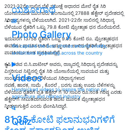
2021-22ನೇ ಸಾಲಿನ ಬೆಳೆ ಸಮೀಕ್ಷೆ ಆಧಾರದ ಮೇಲೆ ರೈತ ಸಿರಿ
ಯಶೋಗಾಥೆ
ಯೋಜನೆಯಡಿ ಮುಂಗಾರು ಹಂಗಾಮಿನಲ್ಲಿ 27888 ಹೆಕ್ಟೇರ್ ಪ್ರದೇಶದಲ್ಲಿ
ಸಿರಿಧಾನ್ಯಗಳನ್ನು ಬೆಳೆಯಲಾಗಿದೆ. 2021-22ನೇ ಸಾಲಿನಲ್ಲಿ ಸಿರಿಧಾನ್ಯ
ಬೆಳೆಯುವ ರೈತರಿಗೆ ಒಟ್ಟು 79.8 ಕೋಟಿ ಪ್ರೋತ್ಸಾಹ ಧನ ದೊರೆಯಲಿದೆ.
Photo Gallery
ಇದುವರೆಗೆ 13758 ರೈತರಿಗೆ ಒಟ್ಟು 9.85 ಕೋಟಿ ರೂ. ಪ್ರೋತ್ಸಾಹಧನ
ಈವರೆಗೂ ಪಾವತಿಸಲಾಗಿದೆ. ಇನ್ನೂ ಬಾಕಿ ಉಳಿದ ರೈತರಿಗೆ ಪ್ರೋತ್ಸಾಹಧನ
We capture the best photos around events,
ಪಾವತಿಯೂ ಕೂಡ ಪ್ರಗತಿಯಲ್ಲಿದೆ.
exhibitions happening across the country
ಕೃಷಿ ಸಚಿವ ಬಿ.ಸಿ.ಪಾಟೀಲ್ ಅವರು, ರಾಜ್ಯದಲ್ಲಿ ಸಿರಿಧಾನ್ಯ ಪ್ರದೇಶವನ್ನು
ವಿಸ್ತರಿಸುವ ನಿಟ್ಟಿನಲ್ಲಿ ರೈತ ಸಿರಿ ಯೋಜನೆಯಲ್ಲಿ ಸಾವಯವ ಮತ್ತು
Videos
ಸಾಂಪ್ರದಾಯಿಕವಾಗಿ ಬೆಳೆಯುವ ಸಿರಿಧಾನ್ಯಗಳಾದ
ನವಣೆ, ಹಾರಕ, ಸಾಮೆ , ಕೊರಲೆ , ಬರಗು ಮತ್ತು ಊದು ಬೆಳೆಗಳನ್ನು
Handpicked videos to inspire the nation on
ಬೆಳೆಯುವ ರೈತರಿಗೆ ಪ್ರತಿ ಹೆಕ್ಟೇರ್‌ ಗೆ 10 ಸಾವಿರ ರೂ.ನಂತೆ ಗರಿಷ್ಠ ಎರಡು
agriculture and related industry
ಹೆಕ್ಟೇರ್‌ಗೆ ಸೀಮಿತವಾಗುವಂತೆ ಡಿಬಿಟಿ ಮೂಲಕ ಪ್ರೋತ್ಸಾಹಧನ
ನೀಡಲಾಗುತ್ತಿದೆ ಎಂದು ಘೋಷಿಸಿದ್ದಾರೆ.
81.35 ಕೋಟಿ ಫಲಾನುಭವಿಗಳಿಗೆ
Quiz