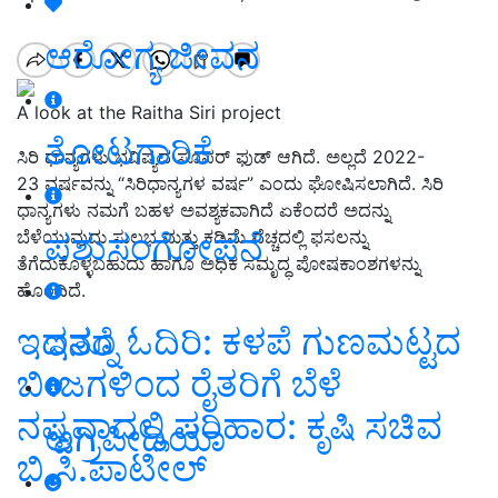
ಆರೋಗ್ಯ ಜೀವನ
A look at the Raitha Siri project
ತೋಟಗಾರಿಕೆ
ಸಿರಿ ಧಾನ್ಯಗಳು ಭವಿಷ್ಯದ ಸೂಪರ್‌ ಫುಡ್‌ ಆಗಿದೆ. ಅಲ್ಲದೆ 2022-
23 ವರ್ಷವನ್ನು “ಸಿರಿಧಾನ್ಯಗಳ ವರ್ಷ” ಎಂದು ಘೋಷಿಸಲಾಗಿದೆ. ಸಿರಿ
ಧಾನ್ಯಗಳು ನಮಗೆ ಬಹಳ ಅವಶ್ಯಕವಾಗಿದೆ ಏಕೆಂದರೆ ಅದನ್ನು
ಪಶುಸಂಗೋಪನೆ
ಬೆಳೆಯುವುದು ಸುಲಭ ಮತ್ತು ಕಡಿಮೆ ವೆಚ್ಚದಲ್ಲಿ ಫಸಲನ್ನು
ತೆಗೆದುಕೊಳ್ಳಬಹುದು ಹಾಗೂ ಅಧಿಕ ಸಮೃದ್ಧ ಪೋಷಕಾಂಶಗಳನ್ನು
ಹೊಂದಿದೆ.
ಇದನ್ನೂ ಓದಿರಿ: ಕಳಪೆ ಗುಣಮಟ್ಟದ
ಇತರೆ
ಬೀಜಗಳಿಂದ ರೈತರಿಗೆ ಬೆಳೆ
ನಷ್ಟವಾದಲ್ಲಿ ಪರಿಹಾರ: ಕೃಷಿ ಸಚಿವ
ಅಗ್ರಿಪೀಡಿಯಾ
ಬಿ.ಸಿ.ಪಾಟೀಲ್‌