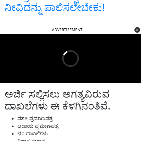
ನೀವಿದನ್ನು ಪಾಲಿಸಲೇಬೇಕು!
ADVERTISEMENT
ಅರ್ಜಿ ಸಲ್ಲಿಸಲು ಅಗತ್ಯವಿರುವ
ದಾಖಲೆಗಳು ಈ ಕೆಳಗಿನಂತಿವೆ.
ವಸತಿ ಪ್ರಮಾಣಪತ್ರ
ಆದಾಯ ಪ್ರಮಾಣಪತ್ರ
ಭೂ ದಾಖಲೆಗಳು