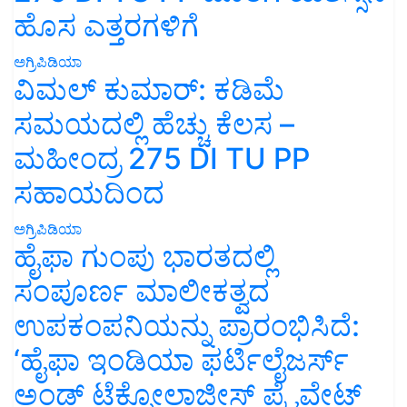
ಹೊಸ ಎತ್ತರಗಳಿಗೆ
ಅಗ್ರಿಪಿಡಿಯಾ
ವಿಮಲ್ ಕುಮಾರ್: ಕಡಿಮೆ
ಸಮಯದಲ್ಲಿ ಹೆಚ್ಚು ಕೆಲಸ –
ಮಹೀಂದ್ರ 275 DI TU PP
ಸಹಾಯದಿಂದ
ಅಗ್ರಿಪಿಡಿಯಾ
ಹೈಫಾ ಗುಂಪು ಭಾರತದಲ್ಲಿ
ಸಂಪೂರ್ಣ ಮಾಲೀಕತ್ವದ
ಉಪಕಂಪನಿಯನ್ನು ಪ್ರಾರಂಭಿಸಿದೆ:
‘ಹೈಫಾ ಇಂಡಿಯಾ ಫರ್ಟಿಲೈಜರ್ಸ್
ಅಂಡ್ ಟೆಕ್ನೋಲಾಜೀಸ್ ಪ್ರೈವೇಟ್