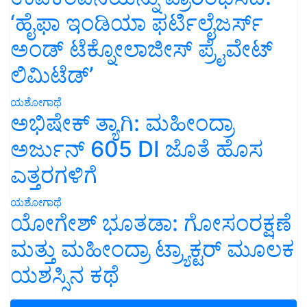
‘ಹೈಫಾ ಇಂಡಿಯಾ ಫರ್ಟಿಲೈಜರ್ಸ್
ಅಂಡ್ ಟೆಕ್ನೋಲಾಜೀಸ್ ಪ್ರೈವೇಟ್
ಲಿಮಿಟೆಡ್’
ಯಶೋಗಾಥೆ
ಅಭಿಷೇಕ್ ತ್ಯಾಗಿ: ಮಹೀಂದ್ರಾ
ಅರ್ಜುನ್ 605 DI ಜೊತೆ ಹೊಸ
ಎತ್ತರಗಳಿಗೆ
ಯಶೋಗಾಥೆ
ಯೋಗೇಶ್ ಭೂತಡಾ: ಗೋಸಂರಕ್ಷಣೆ
ಮತ್ತು ಮಹೀಂದ್ರಾ ಟ್ರ್ಯಾಕ್ಟರ್ ಮೂಲಕ
ಯಶಸ್ಸಿನ ಕಥೆ