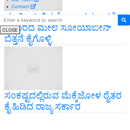
Contact
ಭೂಮಿಯಲ್ಲಿನ ತೇವಾಂಶದ ಲಭ್ಯತೆ
ಆಧಾರದ ಮೇಲೆ ಸೋಯಾಬೀನ್
CLOSE
ಬಿತ್ತನೆ ಕೈಗೊಳ್ಳಿ
ಸಂಕಷ್ಟದಲ್ಲಿರುವ ಮೆಕ್ಕೆಜೋಳ ರೈತರ
ಕೈ ಹಿಡಿದ ರಾಜ್ಯ ಸರ್ಕಾರ