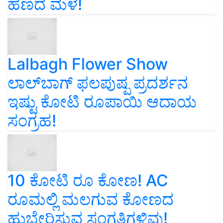
ಹಣದ ಮಳೆ!
Lalbagh Flower Show
ಲಾಲ್‌ಬಾಗ್ ಫಲಪುಷ್ಪ ಪ್ರದರ್ಶನ
ಇಷ್ಟು ಕೋಟಿ ರೂಪಾಯಿ ಆದಾಯ
ಸಂಗ್ರಹ!
10 ಕೋಟಿ ರೂ ಕೋಣ! AC
ರೂಮಲ್ಲಿ ಮಲಗುವ ಕೋಣದ
ಹುಬ್ಬೇರಿಸುವ ಸಂಗತಿಗಳಿವು!