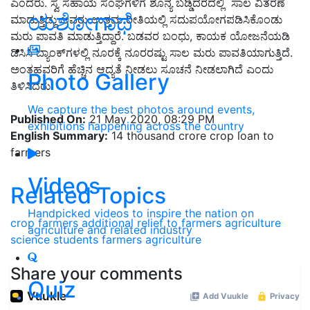
ಎಂದರು. ಸ್ವ ಸಹಾಯ ಸಂಘಗಳಿಗೆ ಶೂನ್ಯ ಬಡ್ಡಿದರದಲ್ಲಿ ಸಾಲ ವಿತರಣೆ
ಯಶೋಗಾಥೆ
ಮಾಡುತ್ತಿದ್ದು ಅವರು ಉತ್ತಮ ರೀತಿಯಲ್ಲಿ ಸದುಪಯೋಗಪಡಿಸಿಕೊಂಡು
ಮರು ಪಾವತಿ ಮಾಡುತ್ತಿದ್ದಾರೆ. ಬಡವರ ಬಂಧು, ಕಾಯಕ ಯೋಜನೆಯಡಿ
ಡಿಸಿಸಿ ಬ್ಯಾಂಕ್‌ಗಳಲ್ಲಿ ನೂರಕ್ಕೆ ನೂರರಷ್ಟು ಸಾಲ ಮರು ಪಾವತಿಯಾಗುತ್ತಿದೆ.
ಅಂತಹವರಿಗೆ ಹೆಚ್ಚಿನ ಆದ್ಯತೆ ನೀಡಲು ಸೂಚನೆ ನೀಡಲಾಗಿದೆ ಎಂದು
Photo Gallery
ತಿಳಿಸಿದರು.
We capture the best photos around events,
Published On:
21 May 2020, 08:29 PM
exhibitions happening across the country
English Summary:
14 thousand crore crop loan to
farmers
Videos
Related Topics
Handpicked videos to inspire the nation on
crop
farmers
additional relief to farmers
agriculture
agriculture and related industry
science students farmers
agriculture
Share your comments
Quiz