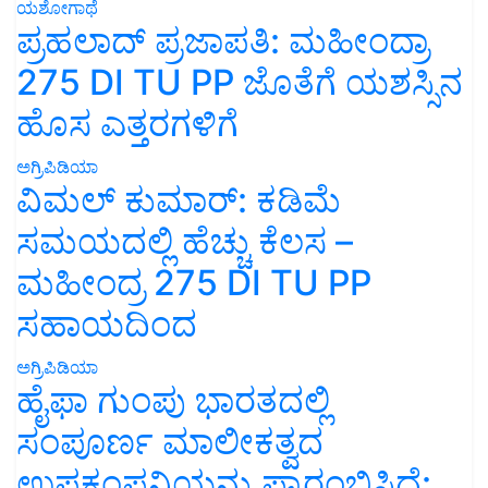
ಯಶೋಗಾಥೆ
ಪ್ರಹಲಾದ್ ಪ್ರಜಾಪತಿ: ಮಹೀಂದ್ರಾ
275 DI TU PP ಜೊತೆಗೆ ಯಶಸ್ಸಿನ
ಹೊಸ ಎತ್ತರಗಳಿಗೆ
ಅಗ್ರಿಪಿಡಿಯಾ
ವಿಮಲ್ ಕುಮಾರ್: ಕಡಿಮೆ
ಸಮಯದಲ್ಲಿ ಹೆಚ್ಚು ಕೆಲಸ –
ಮಹೀಂದ್ರ 275 DI TU PP
ಸಹಾಯದಿಂದ
ಅಗ್ರಿಪಿಡಿಯಾ
ಹೈಫಾ ಗುಂಪು ಭಾರತದಲ್ಲಿ
ಸಂಪೂರ್ಣ ಮಾಲೀಕತ್ವದ
ಉಪಕಂಪನಿಯನ್ನು ಪ್ರಾರಂಭಿಸಿದೆ: