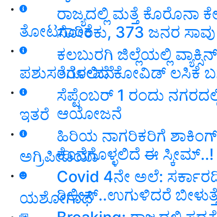
ರಾಜ್ಯದಲ್ಲಿ ಮತ್ತೆ ಕೊರೊನಾ 
ತೋಟಗಾರಿಕೆ
ಸೋಂಕು, 373 ಜನರ ಸಾವು
ಕಲಬುರಗಿ ಜಿಲ್ಲೆಯಲ್ಲಿ ವ್ಯಾಕ್
ತೆರಳಲಿದೆ ಕೋವಿಡ್ ಲಸಿಕೆ ಬ
ಪಶುಸಂಗೋಪನೆ
ಸೆಪ್ಟೆಂಬರ್ 1 ರಂದು ನಗರದಲ
ಆಯೋಜನೆ
ಇತರೆ
ಹಿರಿಯ ನಾಗರಿಕರಿಗೆ ಶಾಕಿಂಗ್‌ ನ
ಕೊನೆಗೊಳ್ಳಲಿದೆ ಈ ಸ್ಕೀಮ್‌..!
ಅಗ್ರಿಪೀಡಿಯಾ
Covid 4ನೇ ಅಲೆ: ಸರ್ಕಾರ
ರಿಲೀಸ್‌..ಉಗುಳಿದರೆ ಬೀಳುತ್
ಯಶೋಗಾಥೆ