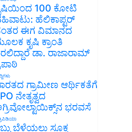
ೃಷಿಯಿಂದ 100 ಕೋಟಿ
ಹಿವಾಟು: ಹೆಲಿಕಾಪ್ಟರ್
ಂತರ ಈಗ ವಿಮಾನದ
ೂಲಕ ಕೃಷಿ ಕ್ರಾಂತಿ
ರಲಿದ್ದಾರೆ ಡಾ. ರಾಜಾರಾಮ್
್ರಿಪಾಠಿ
್ದಿಗಳು
ಾರತದ ಗ್ರಾಮೀಣ ಆರ್ಥಿಕತೆಗೆ
PO ನೇತೃತ್ವದ
ಗ್ರಿವೋಲ್ಟಾಯಿಕ್ಸ್‌ನ ಭರವಸೆ
್ರಿಪಿಡಿಯಾ
ಬ್ಬು ಬೆಳೆಯಲು ಸೂಕ್ತ