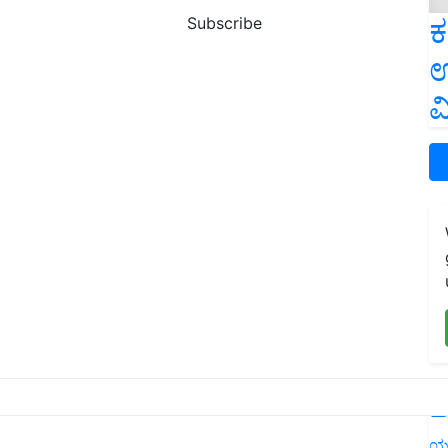
ಕ
Subscribe
ಉ
ವ
L
ಯ