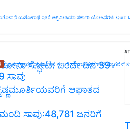
ಂಗೋಪನೆ
ಯಶೋಗಾಥೆ
ಇತರೆ
ಅಗ್ರಿಪೀಡಿಯಾ
ಸರ್ಕಾರಿ ಯೋಜನೆಗಳು
Quiz
ப
#T
ಕೊರೋನಾ ಸ್ಫೋಟ: ಒಂದೇ ದಿನ 39
4
ಪಶುಸಂಗೋಪನೆ
ಯಶೋಗಾಥೆ
ಸರ್ಕಾರಿ ಯೋಜನೆಗಳು
ಇತರೆ
ಮ್ಯಾಗಜಿನ್‌ ಸಬ್‌
9 ಸಾವು
ಕೃಷ್ಣಮೂರ್ತಿಯವರಿಗೆ ಆಘಾತದ
2 ಮಂದಿ ಸಾವು:48,781 ಜನರಿಗೆ
T