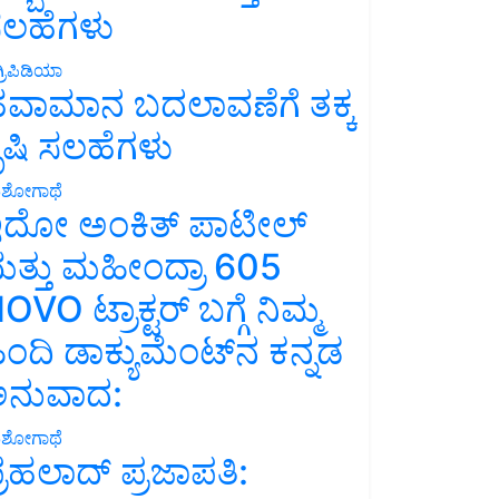
ಲಹೆಗಳು
್ರಿಪಿಡಿಯಾ
ವಾಮಾನ ಬದಲಾವಣೆಗೆ ತಕ್ಕ
ೃಷಿ ಸಲಹೆಗಳು
ಶೋಗಾಥೆ
ದೋ ಅಂಕಿತ್ ಪಾಟೀಲ್
ತ್ತು ಮಹೀಂದ್ರಾ 605
OVO ಟ್ರಾಕ್ಟರ್ ಬಗ್ಗೆ ನಿಮ್ಮ
ಿಂದಿ ಡಾಕ್ಯುಮೆಂಟ್‌ನ ಕನ್ನಡ
ನುವಾದ:
ಶೋಗಾಥೆ
್ರಹಲಾದ್ ಪ್ರಜಾಪತಿ: