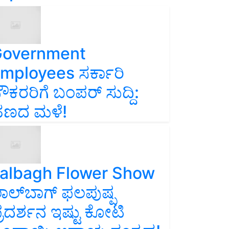
overnment
mployees ಸರ್ಕಾರಿ
ೌಕರರಿಗೆ ಬಂಪರ್‌ ಸುದ್ದಿ:
ಣದ ಮಳೆ!
albagh Flower Show
ಾಲ್‌ಬಾಗ್ ಫಲಪುಷ್ಪ
್ರದರ್ಶನ ಇಷ್ಟು ಕೋಟಿ