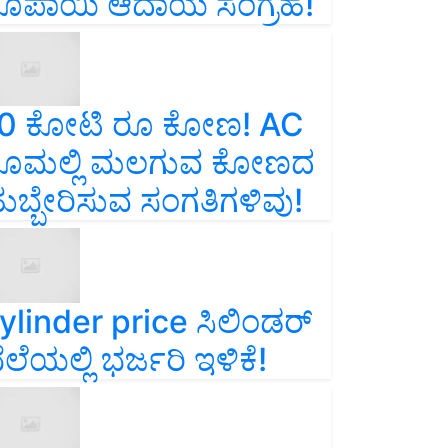
ೂಪಾಯಿ ಆದಾಯ ಸಂಗ್ರಹ!
0 ಕೋಟಿ ರೂ ಕೋಣ! AC
ೂಮಲ್ಲಿ ಮಲಗುವ ಕೋಣದ
ುಬ್ಬೇರಿಸುವ ಸಂಗತಿಗಳಿವು!
ylinder price ಸಿಲಿಂಡರ್‌
ೆಲೆಯಲ್ಲಿ ಭರ್ಜರಿ ಇಳಿಕೆ!