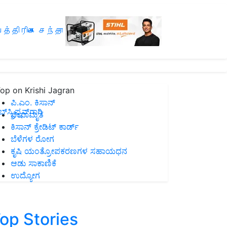
த்திரிகை சந்தா
op on Krishi Jagran
ಪಿ.ಎಂ. ಕಿಸಾನ್
ಸ್ಕ್ರಿಪ್ಷನ್‌ಗಾಗಿ
ಜೀವಾಮೃತ
ಕಿಸಾನ್ ಕ್ರೇಡಿಟ್ ಕಾರ್ಡ್
ಬೆಳೆಗಳ ರೋಗ
ಕೃಷಿ ಯಂತ್ರೋಪಕರಣಗಳ ಸಹಾಯಧನ
ಆಡು ಸಾಕಾಣಿಕೆ
ಉದ್ಯೋಗ
op Stories