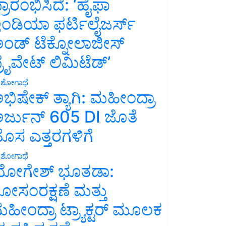
್ರಾರಂಭಿಸಿದೆ: ‘ಹೈಫಾ
ಂಡಿಯಾ ಫರ್ಟಿಲೈಜರ್ಸ್
ಂಡ್ ಟೆಕ್ನೋಲಾಜೀಸ್
್ರೈವೇಟ್ ಲಿಮಿಟೆಡ್’
ಶೋಗಾಥೆ
ಭಿಷೇಕ್ ತ್ಯಾಗಿ: ಮಹೀಂದ್ರಾ
ರ್ಜುನ್ 605 DI ಜೊತೆ
ೊಸ ಎತ್ತರಗಳಿಗೆ
ಶೋಗಾಥೆ
ೋಗೇಶ್ ಭೂತಡಾ:
ೋಸಂರಕ್ಷಣೆ ಮತ್ತು
ಹೀಂದ್ರಾ ಟ್ರ್ಯಾಕ್ಟರ್ ಮೂಲಕ