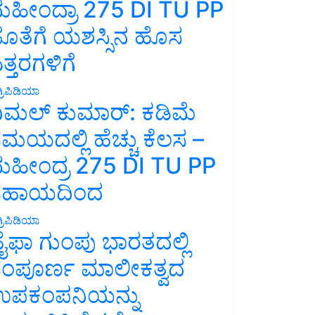
ಹೀಂದ್ರಾ 275 DI TU PP
ೊತೆಗೆ ಯಶಸ್ಸಿನ ಹೊಸ
ತ್ತರಗಳಿಗೆ
್ರಿಪಿಡಿಯಾ
ಿಮಲ್ ಕುಮಾರ್: ಕಡಿಮೆ
ಮಯದಲ್ಲಿ ಹೆಚ್ಚು ಕೆಲಸ –
ಹೀಂದ್ರ 275 DI TU PP
ಸಹಾಯದಿಂದ
್ರಿಪಿಡಿಯಾ
ೈಫಾ ಗುಂಪು ಭಾರತದಲ್ಲಿ
ಂಪೂರ್ಣ ಮಾಲೀಕತ್ವದ
ಪಕಂಪನಿಯನ್ನು