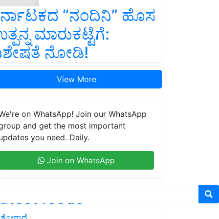
ರ್ನಾಟಕದ “ನಂದಿನಿ” ಹೊಸ
ತ್ಪನ್ನ ಮಾರುಕಟ್ಟೆಗೆ:
ಿಶೇಷತೆ ನೋಡಿ!
View More
We're on WhatsApp! Join our WhatsApp
group and get the most important
updates you need. Daily.
Join on WhatsApp
atest feeds
ಶೋಗಾಥೆ