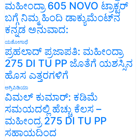
ಮಹೀಂದ್ರಾ 605 NOVO ಟ್ರಾಕ್ಟರ್
ಬಗ್ಗೆ ನಿಮ್ಮ ಹಿಂದಿ ಡಾಕ್ಯುಮೆಂಟ್‌ನ
ಕನ್ನಡ ಅನುವಾದ:
ಯಶೋಗಾಥೆ
ಪ್ರಹಲಾದ್ ಪ್ರಜಾಪತಿ: ಮಹೀಂದ್ರಾ
275 DI TU PP ಜೊತೆಗೆ ಯಶಸ್ಸಿನ
ಹೊಸ ಎತ್ತರಗಳಿಗೆ
ಅಗ್ರಿಪಿಡಿಯಾ
ವಿಮಲ್ ಕುಮಾರ್: ಕಡಿಮೆ
ಸಮಯದಲ್ಲಿ ಹೆಚ್ಚು ಕೆಲಸ –
ಮಹೀಂದ್ರ 275 DI TU PP
ಸಹಾಯದಿಂದ