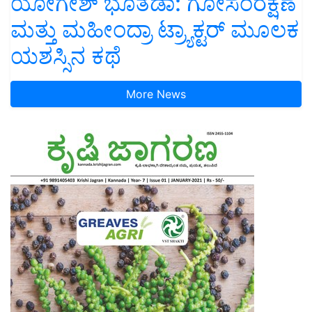
ಯೋಗೇಶ್ ಭೂತಡಾ: ಗೋಸಂರಕ್ಷಣೆ
ಮತ್ತು ಮಹೀಂದ್ರಾ ಟ್ರ್ಯಾಕ್ಟರ್ ಮೂಲಕ
ಯಶಸ್ಸಿನ ಕಥೆ
More News