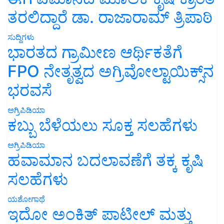
ತರಲಿದ್ದಾರೆ ಡಾ. ರಾಜಾರಾಮ್ ತ್ರಿಪಾಠಿ
ಸುದ್ದಿಗಳು
ಭಾರತದ ಗ್ರಾಮೀಣ ಆರ್ಥಿಕತೆಗೆ
FPO ನೇತೃತ್ವದ ಅಗ್ರಿವೋಲ್ಟಾಯಿಕ್ಸ್‌ನ
ಭರವಸೆ
ಅಗ್ರಿಪಿಡಿಯಾ
ಕಬ್ಬು ಬೆಳೆಯಲು ಸೂಕ್ತ ಸಲಹೆಗಳು
ಅಗ್ರಿಪಿಡಿಯಾ
ಹವಾಮಾನ ಬದಲಾವಣೆಗೆ ತಕ್ಕ ಕೃಷಿ
ಸಲಹೆಗಳು
ಯಶೋಗಾಥೆ
ಇದೋ ಅಂಕಿತ್ ಪಾಟೀಲ್ ಮತ್ತು