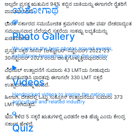
ಅಲ್ಲದೇ ಪ್ರಸಕ್ತ ಋತುವಿನ 94% ಕಬ್ಬಿನ ಬಾಕಿಯನ್ನು ಈಗಾಗಲೇ ರೈತರಿಗೆ
ಯಶೋಗಾಥೆ
ಪಾವತಿಸಲಾಗಿದೆ.
ಭಾರತ ಸರ್ಕಾರದ ಸಮಯೋಚಿತ ಕ್ರಮಗಳಿಂದ ಇಡೀ ವರ್ಷ ದೇಶದಾದ್ಯಂತ
ಸಮಂಜಸವಾದ ಬೆಲೆಯಲ್ಲಿ ಸಕ್ಕರೆಯ ಸಾಕಷ್ಟು ಲಭ್ಯತೆಯನ್ನು
Photo Gallery
ಖಚಿತಪಡಿಸಿದೆ.
We capture the best photos around events,
ಪ್ರಸ್ತುತ ಸಕ್ಕರೆ ಸೀಸನ್ (ಅಕ್ಟೋಬರ್-ಸೆಪ್ಟೆಂಬರ್) 2022-23
exhibitions happening across the country
30ಸೆಪ್ಟಂಬರ್ 2023 ರಂದು ಅಂತ್ಯಗೊಳ್ಳುತ್ತಿರುವುದರಿಂದ,
ಎಥೆನಾಲ್ ಉತ್ಪಾದನೆಗೆ ಸುಮಾರು 43 LMTಯ ನೀಡುವುದು
ಹೊರತುಪಡಿಸಿ ಭಾರತವು ಈಗಾಗಲೇ 330 LMT ಸಕ್ಕರೆ
Videos
ಉತ್ಪಾದನೆಯನ್ನು ದಾಟಿದೆ.
Handpicked videos to inspire the nation on
ಹೀಗಾಗಿ, ದೇಶದಲ್ಲಿ ಒಟ್ಟು ಸುಕ್ರೋಸ್ ಉತ್ಪಾದನೆಯು ಸುಮಾರು 373
agriculture and related industry
LMT ಆಗಿರುತ್ತದೆ.
ಇದು ಕಳೆದ 5 ಸಕ್ಕರೆ ಋತುಗಳಲ್ಲಿ ಎರಡನೇ ಅತಿ ಹೆಚ್ಚು ಎಂದು ಕೇಂದ್ರ
ಸರ್ಕಾರ ಹೇಳಿದೆ.
Quiz