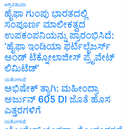
ಅಗ್ರಿಪಿಡಿಯಾ
ಹೈಫಾ ಗುಂಪು ಭಾರತದಲ್ಲಿ
ಸಂಪೂರ್ಣ ಮಾಲೀಕತ್ವದ
ಉಪಕಂಪನಿಯನ್ನು ಪ್ರಾರಂಭಿಸಿದೆ:
‘ಹೈಫಾ ಇಂಡಿಯಾ ಫರ್ಟಿಲೈಜರ್ಸ್
ಅಂಡ್ ಟೆಕ್ನೋಲಾಜೀಸ್ ಪ್ರೈವೇಟ್
ಲಿಮಿಟೆಡ್’
ಯಶೋಗಾಥೆ
ಅಭಿಷೇಕ್ ತ್ಯಾಗಿ: ಮಹೀಂದ್ರಾ
ಅರ್ಜುನ್ 605 DI ಜೊತೆ ಹೊಸ
ಎತ್ತರಗಳಿಗೆ
ಯಶೋಗಾಥೆ