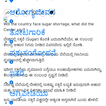
ಆರೋಗ್ಯ ಜೀವನ
Will the country face sugar shortage, what did the
Center say?
ತೋಟಗಾರಿಕೆ
ದೇಶದಲ್ಲಿ ಸಕ್ಕರೆ (Sugar) ಕೊರತೆ ಎದುರಾಗಿದೆಯೇ, ಈ ಸಂಬಂಧ
ಕೇಂದ್ರ ಆಹಾರ ನಿಗಮ ನೀಡಿದ ವಿವರವೇನು ಇಲ್ಲಿದೆ ನೋಡಿ.
ಪಶುಸಂಗೋಪನೆ
ದೇಶದಲ್ಲಿ ಇತ್ತೀಚಿನ ದಿನಗಳಲ್ಲಿ ಗೋಧಿಯ ಬೆಲೆಯಲ್ಲಿ ಗಣನೀಯ
ಪ್ರಮಾಣದಲ್ಲಿ ಹೆಚ್ಚಳವಾಗುತ್ತಿದೆ.
ಇದೀಗ ಸಕ್ಕರೆಯ ಪ್ರಮಾಣದ ಬಗ್ಗೆಯೂ ಊಹಾಪೋಹಗಳು ಎದುರಾಗಿದ್ದು,
ಇತರೆ
ಕೇಂದ್ರ ಸರ್ಕಾರವು ಈ ಸಂಬಂಧ ಸ್ಪಷ್ಟನೆ ನೀಡಿದೆ.
ನಿರ್ದಿಷ್ಟ ಬೆಲೆಯಲ್ಲಿ ದೇಶದಲ್ಲಿ ಸಾಕಷ್ಟು ಸಕ್ಕರೆ ಲಭ್ಯತೆ ಇರುವುದಾಗಿ ಆಹಾರ
ಮತ್ತು ಸಾರ್ವಜನಿಕ ವಿತರಣಾ ಇಲಾಖೆ ಮಾಹಿತಿ ನೀಡಿದೆ.
ಅಗ್ರಿಪೀಡಿಯಾ
ಇನ್ನು ಭಾರತೀಯ ಸಕ್ಕರೆ ವಿಶ್ವದಲ್ಲೇ ಅತ್ಯಂತ ಅಗ್ಗವಾಗಿದೆ ಎಂದು ಹೇಳಿದೆ.