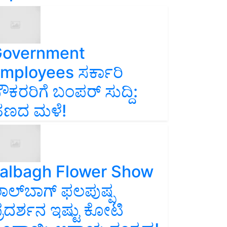
overnment
mployees ಸರ್ಕಾರಿ
ೌಕರರಿಗೆ ಬಂಪರ್‌ ಸುದ್ದಿ:
ಣದ ಮಳೆ!
albagh Flower Show
ಾಲ್‌ಬಾಗ್ ಫಲಪುಷ್ಪ
್ರದರ್ಶನ ಇಷ್ಟು ಕೋಟಿ