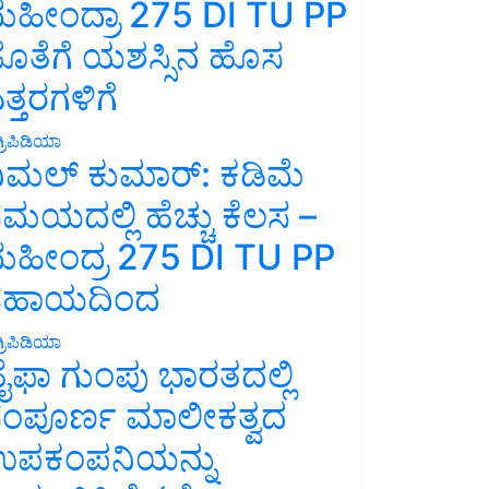
ಹೀಂದ್ರಾ 275 DI TU PP
ೊತೆಗೆ ಯಶಸ್ಸಿನ ಹೊಸ
ತ್ತರಗಳಿಗೆ
್ರಿಪಿಡಿಯಾ
ಿಮಲ್ ಕುಮಾರ್: ಕಡಿಮೆ
ಮಯದಲ್ಲಿ ಹೆಚ್ಚು ಕೆಲಸ –
ಹೀಂದ್ರ 275 DI TU PP
ಸಹಾಯದಿಂದ
್ರಿಪಿಡಿಯಾ
ೈಫಾ ಗುಂಪು ಭಾರತದಲ್ಲಿ
ಂಪೂರ್ಣ ಮಾಲೀಕತ್ವದ
ಪಕಂಪನಿಯನ್ನು