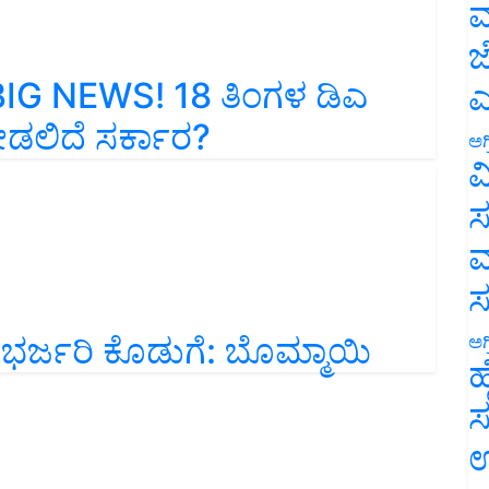
ಮ
ಜ
IG NEWS! 18 ತಿಂಗಳ ಡಿಎ
ಎ
ೀಡಲಿದೆ ಸರ್ಕಾರ?
ಅಗ
ವ
ಸ
ಮ
ಕೆ ಭರ್ಜರಿ ಕೊಡುಗೆ: ಬೊಮ್ಮಾಯಿ
ಅಗ
ಹ
ಸ
ಉ