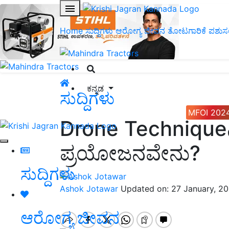
Home
ಸುದ್ದಿಗಳು
ಆರೋಗ್ಯ ಜೀವನ
ತೋಟಗಾರಿಕೆ
ಪಶುಸ
ಕನ್ನಡ
ಸುದ್ದಿಗಳು
MFOI 202
Drone Techniqueನಿ
ಪ್ರಯೋಜನವೇನು?
ಸುದ್ದಿಗಳು
Ashok Jotawar
Updated on: 27 January, 2
ಆರೋಗ್ಯ ಜೀವನ