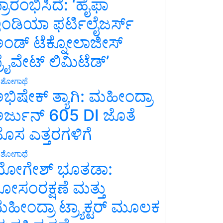
್ರಾರಂಭಿಸಿದೆ: ‘ಹೈಫಾ
ಂಡಿಯಾ ಫರ್ಟಿಲೈಜರ್ಸ್
ಂಡ್ ಟೆಕ್ನೋಲಾಜೀಸ್
್ರೈವೇಟ್ ಲಿಮಿಟೆಡ್’
ಶೋಗಾಥೆ
ಭಿಷೇಕ್ ತ್ಯಾಗಿ: ಮಹೀಂದ್ರಾ
ರ್ಜುನ್ 605 DI ಜೊತೆ
ೊಸ ಎತ್ತರಗಳಿಗೆ
ಶೋಗಾಥೆ
ೋಗೇಶ್ ಭೂತಡಾ:
ೋಸಂರಕ್ಷಣೆ ಮತ್ತು
ಹೀಂದ್ರಾ ಟ್ರ್ಯಾಕ್ಟರ್ ಮೂಲಕ