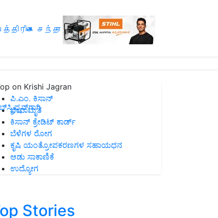
த்திரிகை சந்தா
op on Krishi Jagran
ಪಿ.ಎಂ. ಕಿಸಾನ್
ಸ್ಕ್ರಿಪ್ಷನ್‌ಗಾಗಿ
ಜೀವಾಮೃತ
ಕಿಸಾನ್ ಕ್ರೇಡಿಟ್ ಕಾರ್ಡ್
ಬೆಳೆಗಳ ರೋಗ
ಕೃಷಿ ಯಂತ್ರೋಪಕರಣಗಳ ಸಹಾಯಧನ
ಆಡು ಸಾಕಾಣಿಕೆ
ಉದ್ಯೋಗ
op Stories