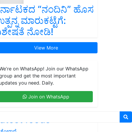
ರ್ನಾಟಕದ “ನಂದಿನಿ” ಹೊಸ
ತ್ಪನ್ನ ಮಾರುಕಟ್ಟೆಗೆ:
ಿಶೇಷತೆ ನೋಡಿ!
View More
We're on WhatsApp! Join our WhatsApp
group and get the most important
updates you need. Daily.
Join on WhatsApp
atest feeds
ಶೋಗಾಥೆ