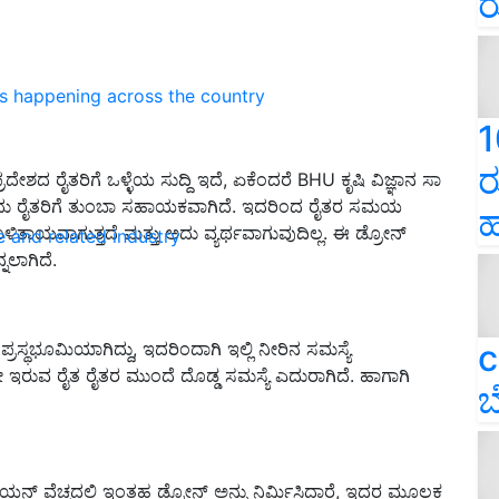
ರ
ns happening across the country
1
ರ
ದೇಶದ ರೈತರಿಗೆ ಒಳ್ಳೆಯ ಸುದ್ದಿ ಇದೆ
,
ಏಕೆಂದರೆ
BHU
ಕೃಷಿ ವಿಜ್ಞಾನ ಸಾ
ು ರೈತರಿಗೆ ತುಂಬಾ ಸಹಾಯಕವಾಗಿದೆ
.
ಇದರಿಂದ ರೈತರ ಸಮಯ
ಹ
ತಾಯವಾಗುತ್ತದೆ ಮತ್ತು ಅದು ವ್ಯರ್ಥವಾಗುವುದಿಲ್ಲ
.
ಈ ಡ್ರೋನ್
e and related industry
ನಲಾಗಿದೆ
.
c
ೆ ಪ್ರಸ್ಥಭೂಮಿಯಾಗಿದ್ದು
,
ಇದರಿಂದಾಗಿ ಇಲ್ಲಿ ನೀರಿನ ಸಮಸ್ಯೆ
ರೇ ಇರುವ ರೈತ ರೈತರ ಮುಂದೆ ದೊಡ್ಡ ಸಮಸ್ಯೆ ಎದುರಾಗಿದೆ
.
ಹಾಗಾಗಿ
ಬ
ಯನ್ ವೆಚ್ಚದಲ್ಲಿ ಇಂತಹ ಡ್ರೋನ್ ಅನ್ನು ನಿರ್ಮಿಸಿದ್ದಾರೆ
,
ಇದರ ಮೂಲಕ