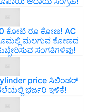
ೂಪಾಯಿ ಆದಾಯ ಸಂಗ್ರಹ!
0 ಕೋಟಿ ರೂ ಕೋಣ! AC
ೂಮಲ್ಲಿ ಮಲಗುವ ಕೋಣದ
ುಬ್ಬೇರಿಸುವ ಸಂಗತಿಗಳಿವು!
ylinder price ಸಿಲಿಂಡರ್‌
ೆಲೆಯಲ್ಲಿ ಭರ್ಜರಿ ಇಳಿಕೆ!