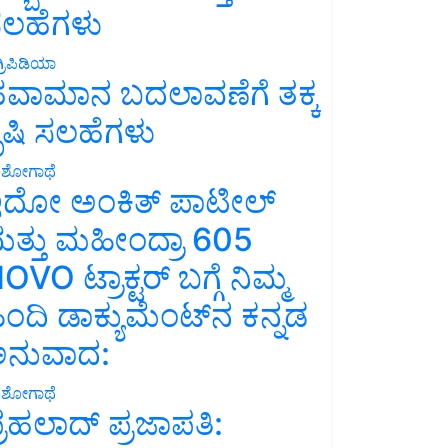
ಲಹೆಗಳು
್ರಿಪಿಡಿಯಾ
ವಾಮಾನ ಬದಲಾವಣೆಗೆ ತಕ್ಕ
ೃಷಿ ಸಲಹೆಗಳು
ಶೋಗಾಥೆ
ದೋ ಅಂಕಿತ್ ಪಾಟೀಲ್
ತ್ತು ಮಹೀಂದ್ರಾ 605
OVO ಟ್ರಾಕ್ಟರ್ ಬಗ್ಗೆ ನಿಮ್ಮ
ಿಂದಿ ಡಾಕ್ಯುಮೆಂಟ್‌ನ ಕನ್ನಡ
ನುವಾದ:
ಶೋಗಾಥೆ
್ರಹಲಾದ್ ಪ್ರಜಾಪತಿ: