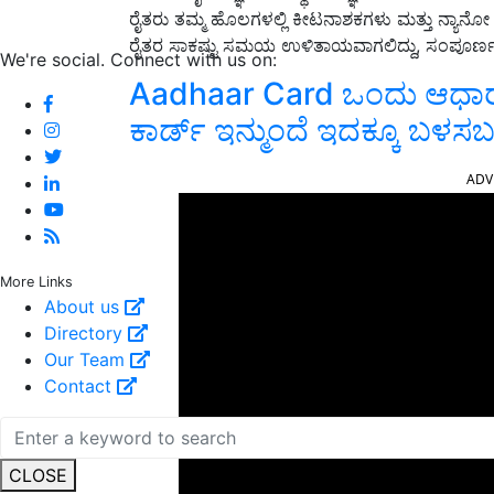
ರೈತರು ತಮ್ಮ ಹೊಲಗಳಲ್ಲಿ ಕೀಟನಾಶಕಗಳು ಮತ್ತು ನ್ಯಾ
ರೈತರ ಸಾಕಷ್ಟು ಸಮಯ ಉಳಿತಾಯವಾಗಲಿದ್ದು
,
ಸಂಪೂರ್ಣ 
We're social. Connect with us on:
Aadhaar Card ಒಂದು ಆಧಾರ್
ಕಾರ್ಡ್‌ ಇನ್ಮುಂದೆ ಇದಕ್ಕೂ ಬಳಸ
ADV
More Links
About us
Directory
Our Team
Contact
CLOSE