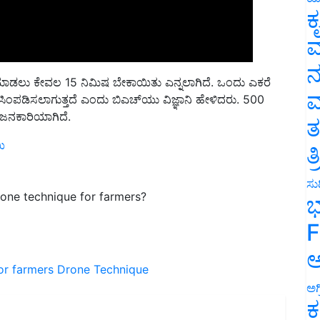
ಕ
ವ
ನ
ೆ ಮಾಡಲು ಕೇವಲ
15
ನಿಮಿಷ ಬೇಕಾಯಿತು ಎನ್ನಲಾಗಿದೆ
.
ಒಂದು ಎಕರೆ
ಮ
ಸಿಂಪಡಿಸಲಾಗುತ್ತದೆ ಎಂದು ಬಿಎಚ್
ಯು ವಿಜ್ಞಾನಿ ಹೇಳಿದರು
. 500
ೋಜನಕಾರಿಯಾಗಿದೆ
.
ತ
ಯಿ
ತ
ಸುದ
rone technique for farmers?
ಭ
F
ಅ
for farmers
Drone Technique
ಅಗ
ಕ