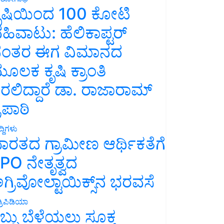
ೃಷಿಯಿಂದ 100 ಕೋಟಿ
ಹಿವಾಟು: ಹೆಲಿಕಾಪ್ಟರ್
ಂತರ ಈಗ ವಿಮಾನದ
ೂಲಕ ಕೃಷಿ ಕ್ರಾಂತಿ
ರಲಿದ್ದಾರೆ ಡಾ. ರಾಜಾರಾಮ್
್ರಿಪಾಠಿ
್ದಿಗಳು
ಾರತದ ಗ್ರಾಮೀಣ ಆರ್ಥಿಕತೆಗೆ
PO ನೇತೃತ್ವದ
ಗ್ರಿವೋಲ್ಟಾಯಿಕ್ಸ್‌ನ ಭರವಸೆ
್ರಿಪಿಡಿಯಾ
ಬ್ಬು ಬೆಳೆಯಲು ಸೂಕ್ತ