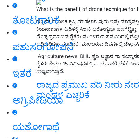
What is the benefit of drone technique for 
ತೋಟಗಾರಿಕೆ
ಡ್ರೋನ್ ಮೂಲಕ ಕೃಷಿ ಮಾಡಲಾಗುವುದು ಇಷ್ಟು ಮಾತ್ರವಲ್
ಕೀಟನಾಶಕಗಳ ಹಿಡಿತಕ್ಕೆ ಸಿಲುಕಿ ಆರೋಗ್ಯವೂ ಹದಗೆಟ್ಟಿತ್ತು
.
ದೊಡ್ಡ ಪ್ರಮಾಣದ ರೈತರು ಮುಂಬರುವ ಸಮಯದಲ್ಲಿ ಡ್ರೋನ್ ತ
ಪಶುಸಂಗೋಪನೆ
ಅಧಿಕಾರಿಗಳು ನಂಬಿದರೆ
,
ಮುಂಬರುವ ದಿನಗಳಲ್ಲಿ ಡ್ರೋನ್
Agriculture news: BHU
ಕೃಷಿ ವಿಜ್ಞಾನ ಸಾ ಸಂಸ್ಥಾ
ರೈತರು ಕೇವಲ
15
ನಿಮಿಷಗಳಲ್ಲಿ ಒಂದು ಎಕರೆ ಬೆಳೆಗೆ ಕ
ಇತರೆ
ಸಾಧ್ಯವಾಗುತ್ತದೆ
.
ರಾಜ್ಯದ ಪ್ರಮುಖ ನದಿ ನೀರು ನೇ
ಮಂಡಳಿ ಎಚ್ಚರಿಕೆ
ಅಗ್ರಿಪೀಡಿಯಾ
ಯಶೋಗಾಥೆ