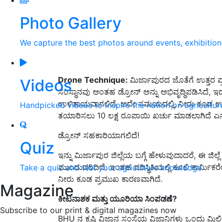
Photo Gallery
We capture the best photos around events, exhibitio
Drone Technique:
ಮಿರ್ಜಾಪುರದ ಜೊತೆಗೆ ಉತ್ತರ ಪ್ರ
Videos
ಸಂಸ್ಥಾನವು ಅಂತಹ ಡ್ರೋನ್ ಅನ್ನು ಅಭಿವೃದ್ಧಿಪಡಿಸಿದೆ
,
ಇದ
ಉಳಿತಾಯವಾಗಲಿದೆ
.
ಅದೇ ಸಮಯದಲ್ಲಿ
,
ನೀರು ಕೂಡ ಉಳಿ
Handpicked videos to inspire the nation on agricultur
ತಯಾರಿಸಲು
10
ಲಕ್ಷ ರೂಪಾಯಿ ಖರ್ಚು ಮಾಡಲಾಗಿದೆ ಎನ್
ಡ್ರೋನ್ ಸಹಕಾರಿಯಾಗಲಿದೆ
!
Quiz
ಇನ್ನು ಮಿರ್ಜಾಪುರ ಜಿಲ್ಲೆಯ ಬಗ್ಗೆ ಹೇಳುವುದಾದರೆ
,
ಈ ಜಿಲ್ಲ
ಮುಂದುವರಿದಿದೆ
.
ಇಂತಹ ಪರಿಸ್ಥಿತಿಯಲ್ಲಿ ಕೂಲಿ ಕಾರ್ಮಿಕ
Take a quiz and test your agriculture knowledge
ನೀರು ಕೂಡ ಪ್ರಮುಖ ಕಾರಣವಾಗಿದೆ
.
Magazine
ಕೀಟನಾಶಕ ಮತ್ತು ಯೂರಿಯಾ ಸಿಂಪಡಣೆ?
Subscribe to our print & digital magazines now
BHU
ನ ಕೃಷಿ ವಿಜ್ಞಾನ ಸಂಸ್ಥೆಯ ವಿಜ್ಞಾನಿಗಳು ಒಂದು ಮಿಲಿ