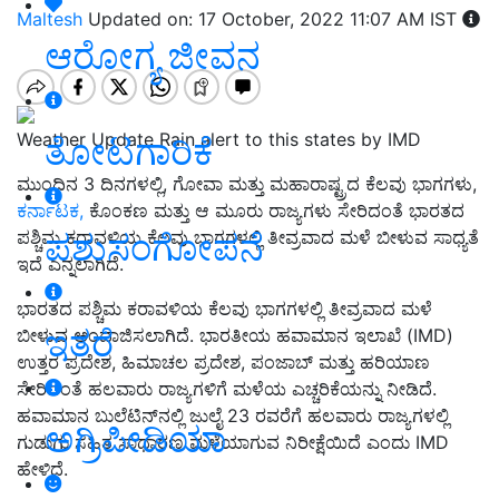
Maltesh
Updated on: 17 October, 2022 11:07 AM IST
ಆರೋಗ್ಯ ಜೀವನ
Weather Update Rain alert to this states by IMD
ತೋಟಗಾರಿಕೆ
ಮುಂದಿನ 3 ದಿನಗಳಲ್ಲಿ, ಗೋವಾ ಮತ್ತು ಮಹಾರಾಷ್ಟ್ರದ ಕೆಲವು ಭಾಗಗಳು,
ಕರ್ನಾಟಕ,
ಕೊಂಕಣ ಮತ್ತು ಆ ಮೂರು ರಾಜ್ಯಗಳು ಸೇರಿದಂತೆ ಭಾರತದ
ಪಶುಸಂಗೋಪನೆ
ಪಶ್ಚಿಮ ಕರಾವಳಿಯ ಕೆಲವು ಭಾಗಗಳಲ್ಲಿ ತೀವ್ರವಾದ ಮಳೆ ಬೀಳುವ ಸಾಧ್ಯತೆ
ಇದೆ ಎನ್ನಲಾಗಿದೆ.
ಭಾರತದ ಪಶ್ಚಿಮ ಕರಾವಳಿಯ ಕೆಲವು ಭಾಗಗಳಲ್ಲಿ ತೀವ್ರವಾದ ಮಳೆ
ಇತರೆ
ಬೀಳುವ ಅಂದಾಜಿಸಲಾಗಿದೆ. ಭಾರತೀಯ ಹವಾಮಾನ ಇಲಾಖೆ (IMD)
ಉತ್ತರ ಪ್ರದೇಶ, ಹಿಮಾಚಲ ಪ್ರದೇಶ, ಪಂಜಾಬ್ ಮತ್ತು ಹರಿಯಾಣ
ಸೇರಿದಂತೆ ಹಲವಾರು ರಾಜ್ಯಗಳಿಗೆ ಮಳೆಯ ಎಚ್ಚರಿಕೆಯನ್ನು ನೀಡಿದೆ.
ಹವಾಮಾನ ಬುಲೆಟಿನ್‌ನಲ್ಲಿ ಜುಲೈ 23 ರವರೆಗೆ ಹಲವಾರು ರಾಜ್ಯಗಳಲ್ಲಿ
ಅಗ್ರಿಪೀಡಿಯಾ
ಗುಡುಗು ಸಹಿತ ಸಾಧಾರಣ ಮಳೆಯಾಗುವ ನಿರೀಕ್ಷೆಯಿದೆ ಎಂದು IMD
ಹೇಳಿದೆ.