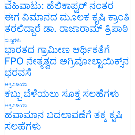
ವಹಿವಾಟು: ಹೆಲಿಕಾಪ್ಟರ್ ನಂತರ
ಈಗ ವಿಮಾನದ ಮೂಲಕ ಕೃಷಿ ಕ್ರಾಂತಿ
ತರಲಿದ್ದಾರೆ ಡಾ. ರಾಜಾರಾಮ್ ತ್ರಿಪಾಠಿ
ಸುದ್ದಿಗಳು
ಭಾರತದ ಗ್ರಾಮೀಣ ಆರ್ಥಿಕತೆಗೆ
FPO ನೇತೃತ್ವದ ಅಗ್ರಿವೋಲ್ಟಾಯಿಕ್ಸ್‌ನ
ಭರವಸೆ
ಅಗ್ರಿಪಿಡಿಯಾ
ಕಬ್ಬು ಬೆಳೆಯಲು ಸೂಕ್ತ ಸಲಹೆಗಳು
ಅಗ್ರಿಪಿಡಿಯಾ
ಹವಾಮಾನ ಬದಲಾವಣೆಗೆ ತಕ್ಕ ಕೃಷಿ
ಸಲಹೆಗಳು