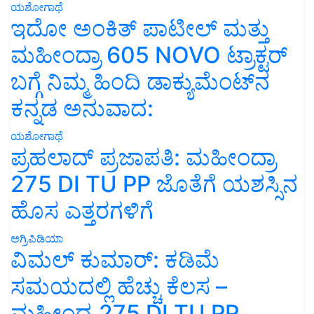
ಯಶೋಗಾಥೆ
ಇದೋ ಅಂಕಿತ್ ಪಾಟೀಲ್ ಮತ್ತು
ಮಹೀಂದ್ರಾ 605 NOVO ಟ್ರಾಕ್ಟರ್
ಬಗ್ಗೆ ನಿಮ್ಮ ಹಿಂದಿ ಡಾಕ್ಯುಮೆಂಟ್‌ನ
ಕನ್ನಡ ಅನುವಾದ:
ಯಶೋಗಾಥೆ
ಪ್ರಹಲಾದ್ ಪ್ರಜಾಪತಿ: ಮಹೀಂದ್ರಾ
275 DI TU PP ಜೊತೆಗೆ ಯಶಸ್ಸಿನ
ಹೊಸ ಎತ್ತರಗಳಿಗೆ
ಅಗ್ರಿಪಿಡಿಯಾ
ವಿಮಲ್ ಕುಮಾರ್: ಕಡಿಮೆ
ಸಮಯದಲ್ಲಿ ಹೆಚ್ಚು ಕೆಲಸ –
ಮಹೀಂದ್ರ 275 DI TU PP