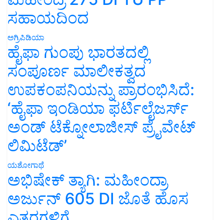
ಸಹಾಯದಿಂದ
ಅಗ್ರಿಪಿಡಿಯಾ
ಹೈಫಾ ಗುಂಪು ಭಾರತದಲ್ಲಿ
ಸಂಪೂರ್ಣ ಮಾಲೀಕತ್ವದ
ಉಪಕಂಪನಿಯನ್ನು ಪ್ರಾರಂಭಿಸಿದೆ:
‘ಹೈಫಾ ಇಂಡಿಯಾ ಫರ್ಟಿಲೈಜರ್ಸ್
ಅಂಡ್ ಟೆಕ್ನೋಲಾಜೀಸ್ ಪ್ರೈವೇಟ್
ಲಿಮಿಟೆಡ್’
ಯಶೋಗಾಥೆ
ಅಭಿಷೇಕ್ ತ್ಯಾಗಿ: ಮಹೀಂದ್ರಾ
ಅರ್ಜುನ್ 605 DI ಜೊತೆ ಹೊಸ
ಎತ್ತರಗಳಿಗೆ