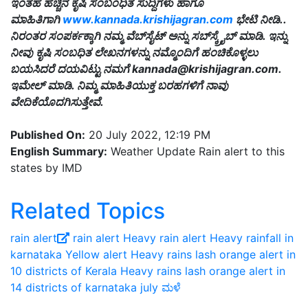
ಇಂತಹ ಹೆಚ್ಚಿನ ಕೃಷಿ ಸಂಬಂಧಿತ ಸುದ್ದಿಗಳು ಹಾಗೂ
ಮಾಹಿತಿಗಾಗಿ
www.kannada.krishijagran.com
ಭೇಟಿ ನೀಡಿ..
ನಿರಂತರ ಸಂಪರ್ಕಕ್ಕಾಗಿ ನಮ್ಮ ವೆಬ್‌ಸೈಟ್‌ ಅನ್ನು ಸಬ್‌ಸ್ಕ್ರೈಬ್‌ ಮಾಡಿ. ಇನ್ನು
ನೀವು ಕೃಷಿ ಸಂಬಧಿತ ಲೇಖನಗಳನ್ನು ನಮ್ಮೊಂದಿಗೆ ಹಂಚಿಕೊಳ್ಳಲು
ಬಯಸಿದರೆ ದಯವಿಟ್ಟು ನಮಗೆ
kannada@krishijagran.com
.
ಇಮೇಲ್ ಮಾಡಿ. ನಿಮ್ಮ ಮಾಹಿತಿಯುಕ್ತ ಬರಹಗಳಿಗೆ ನಾವು
ವೇದಿಕೆಯೊದಗಿಸುತ್ತೇವೆ.
Published On:
20 July 2022, 12:19 PM
English Summary:
Weather Update Rain alert to this
states by IMD
Related Topics
rain alert
rain alert
Heavy rain alert
Heavy rainfall in
karnataka Yellow alert
Heavy rains lash orange alert in
10 districts of Kerala
Heavy rains lash orange alert in
14 districts of karnataka
july
ಮಳೆ