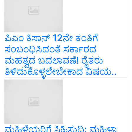
ಪಿಎಂ ಕಿಸಾನ್‌ 12ನೇ ಕಂತಿಗೆ
ಸಂಬಂಧಿಸಿದಂತೆ ಸರ್ಕಾರದ
ಮಹತ್ವದ ಬದಲಾವಣೆ! ರೈತರು
ತಿಳಿದುಕೊಳ್ಳಲೇಬೇಕಾದ ವಿಷಯ..
ಮಹಿಳೆಯರಿಗೆ ಸಿಹಿಸುದ್ದಿ: ಮಹಿಳಾ