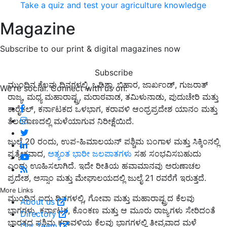
Take a quiz and test your agriculture knowledge
Magazine
Subscribe to our print & digital magazines now
Subscribe
ಮುಂದಿನ ಕೆಲವು ದಿನಗಳಲ್ಲಿ, ಒಡಿಶಾ, ಬಿಹಾರ, ಜಾರ್ಖಂಡ್, ಗುಜರಾತ್
We're social. Connect with us on:
ರಾಜ್ಯ, ಮಧ್ಯ ಮಹಾರಾಷ್ಟ್ರ, ಮರಾಠವಾಡ, ತಮಿಳುನಾಡು, ಪುದುಚೇರಿ ಮತ್ತು
ಕಾರೈಕಲ್, ಕರ್ನಾಟಕದ ಒಳಭಾಗ, ಕರಾವಳಿ ಆಂಧ್ರಪ್ರದೇಶ ಯಾನಂ ಮತ್ತು
ತೆಲಂಗಾಣದಲ್ಲಿ ಮಳೆಯಾಗುವ ನಿರೀಕ್ಷೆಯಿದೆ.
ಜುಲೈ 20 ರಂದು, ಉಪ-ಹಿಮಾಲಯನ್ ಪಶ್ಚಿಮ ಬಂಗಾಳ ಮತ್ತು ಸಿಕ್ಕಿಂನಲ್ಲಿ
ಪ್ರತ್ಯೇಕವಾದ,
ಅತ್ಯಂತ ಭಾರೀ ಜಲಪಾತಗಳು
ಸಹ ಸಂಭವಿಸಬಹುದು
ಎಂದು ಊಹಿಸಲಾಗಿದೆ. ಇದೇ ರೀತಿಯ ಹವಾಮಾನವು ಅರುಣಾಚಲ
ಪ್ರದೇಶ, ಅಸ್ಸಾಂ ಮತ್ತು ಮೇಘಾಲಯದಲ್ಲಿ ಜುಲೈ 21 ರವರೆಗೆ ಇರುತ್ತದೆ.
More Links
ಮುಂದಿನ ಐದು ದಿನಗಳಲ್ಲಿ, ಗೋವಾ ಮತ್ತು ಮಹಾರಾಷ್ಟ್ರದ ಕೆಲವು
About us
ಭಾಗಗಳು, ಕರ್ನಾಟಕ, ಕೊಂಕಣ ಮತ್ತು ಆ ಮೂರು ರಾಜ್ಯಗಳು ಸೇರಿದಂತೆ
Directory
ಭಾರತದ ಪಶ್ಚಿಮ ಕರಾವಳಿಯ ಕೆಲವು ಭಾಗಗಳಲ್ಲಿ ತೀವ್ರವಾದ ಮಳೆ
Our Team