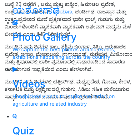
ಜುಲೈ 23 ರವರೆಗೆ , ಜಮ್ಮು ಮತ್ತು ಕಾಶ್ಮೀರ, ಹಿಮಾಚಲ ಪ್ರದೇಶ,
ಯಶೋಗಾಥೆ
ಉತ್ತರಾಖಂಡ, ಪಂಜಾಬ್,
ಹರಿಯಾಣ,
ಚಂಡೀಗಢ, ರಾಜಸ್ಥಾನ ಮತ್ತು
ಉತ್ತರ ಪ್ರದೇಶದ ಮೇಲೆ ಪ್ರತ್ಯೇಕವಾದ ಭಾರೀ ಫಾಲ್ಸ್, ಗುಡುಗು ಮತ್ತು
ಮಿಂಚುಗಳೊಂದಿಗೆ ವ್ಯಾಪಕವಾಗಿ ವ್ಯಾಪಕವಾಗಿ ಲಘುವಾಗಿ ಮಧ್ಯಮ ಮಳೆ
Photo Gallery
ಬೀಳಲಿದೆ ಎಂದು IMD ನಿರೀಕ್ಷಿಸುತ್ತದೆ.
ಮುಂದಿನ ಐದು ದಿನಗಳ ಕಾಲ, ಪಶ್ಚಿಮ ಬಂಗಾಳ, ಸಿಕ್ಕಿಂ, ಅರುಣಾಚಲ
We capture the best photos around events,
ಪ್ರದೇಶ, ಅಸ್ಸಾಂ, ಮೇಘಾಲಯ, ನಾಗಾಲ್ಯಾಂಡ್, ಮಣಿಪುರ, ಮಿಜೋರಾಂ
exhibitions happening across the country
ಮತ್ತು ತ್ರಿಪುರಾದಲ್ಲಿ ಭಾರೀ ಪ್ರಮಾಣದಲ್ಲಿ ಸಾಧಾರಣದಿಂದ ಸಾಧಾರಣ
ಮಳೆಯಾಗುವ ಸಾಧ್ಯತೆಯಿದೆ ಎಂದು ಹೇಳಲಾಗಿದೆ.
Videos
ಮುಂದಿನ ಐದು ದಿನಗಳಲ್ಲಿ ಛತ್ತೀಸ್‌ಗಢ, ಮಧ್ಯಪ್ರದೇಶ, ಗೋವಾ, ಕೇರಳ,
ಕರ್ನಾಟಕ ಮತ್ತು ಲಕ್ಷದ್ವೀಪದಲ್ಲಿ ಗುಡುಗು, ಸಿಡಿಲು ಸಹಿತ ಮಳೆಯಾಗುವ
Handpicked videos to inspire the nation on
ಸಾಧ್ಯತೆ ಇದೆ ಎಂದು ಹವಾಮಾನ ಇಲಾಖೆ ಪ್ರಕಟಣೆ ತಿಳಿಸಿದೆ.
agriculture and related industry
Quiz