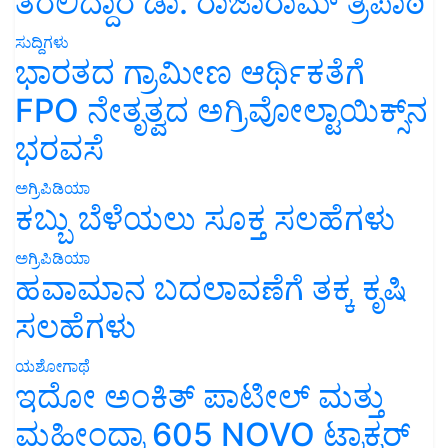
ತರಲಿದ್ದಾರೆ ಡಾ. ರಾಜಾರಾಮ್ ತ್ರಿಪಾಠಿ
ಸುದ್ದಿಗಳು
ಭಾರತದ ಗ್ರಾಮೀಣ ಆರ್ಥಿಕತೆಗೆ
FPO ನೇತೃತ್ವದ ಅಗ್ರಿವೋಲ್ಟಾಯಿಕ್ಸ್‌ನ
ಭರವಸೆ
ಅಗ್ರಿಪಿಡಿಯಾ
ಕಬ್ಬು ಬೆಳೆಯಲು ಸೂಕ್ತ ಸಲಹೆಗಳು
ಅಗ್ರಿಪಿಡಿಯಾ
ಹವಾಮಾನ ಬದಲಾವಣೆಗೆ ತಕ್ಕ ಕೃಷಿ
ಸಲಹೆಗಳು
ಯಶೋಗಾಥೆ
ಇದೋ ಅಂಕಿತ್ ಪಾಟೀಲ್ ಮತ್ತು
ಮಹೀಂದ್ರಾ 605 NOVO ಟ್ರಾಕ್ಟರ್