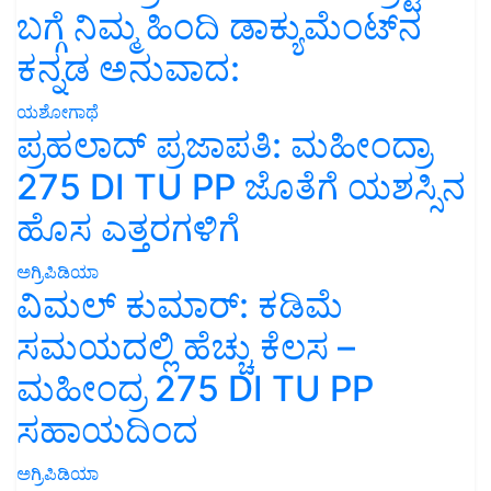
ಬಗ್ಗೆ ನಿಮ್ಮ ಹಿಂದಿ ಡಾಕ್ಯುಮೆಂಟ್‌ನ
ಕನ್ನಡ ಅನುವಾದ:
ಯಶೋಗಾಥೆ
ಪ್ರಹಲಾದ್ ಪ್ರಜಾಪತಿ: ಮಹೀಂದ್ರಾ
275 DI TU PP ಜೊತೆಗೆ ಯಶಸ್ಸಿನ
ಹೊಸ ಎತ್ತರಗಳಿಗೆ
ಅಗ್ರಿಪಿಡಿಯಾ
ವಿಮಲ್ ಕುಮಾರ್: ಕಡಿಮೆ
ಸಮಯದಲ್ಲಿ ಹೆಚ್ಚು ಕೆಲಸ –
ಮಹೀಂದ್ರ 275 DI TU PP
ಸಹಾಯದಿಂದ
ಅಗ್ರಿಪಿಡಿಯಾ