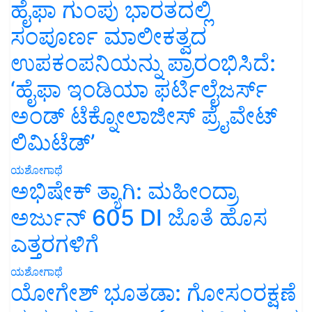
ಹೈಫಾ ಗುಂಪು ಭಾರತದಲ್ಲಿ
ಸಂಪೂರ್ಣ ಮಾಲೀಕತ್ವದ
ಉಪಕಂಪನಿಯನ್ನು ಪ್ರಾರಂಭಿಸಿದೆ:
‘ಹೈಫಾ ಇಂಡಿಯಾ ಫರ್ಟಿಲೈಜರ್ಸ್
ಅಂಡ್ ಟೆಕ್ನೋಲಾಜೀಸ್ ಪ್ರೈವೇಟ್
ಲಿಮಿಟೆಡ್’
ಯಶೋಗಾಥೆ
ಅಭಿಷೇಕ್ ತ್ಯಾಗಿ: ಮಹೀಂದ್ರಾ
ಅರ್ಜುನ್ 605 DI ಜೊತೆ ಹೊಸ
ಎತ್ತರಗಳಿಗೆ
ಯಶೋಗಾಥೆ
ಯೋಗೇಶ್ ಭೂತಡಾ: ಗೋಸಂರಕ್ಷಣೆ