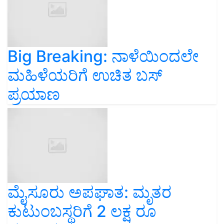
Big Breaking: ನಾಳೆಯಿಂದಲೇ
ಮಹಿಳೆಯರಿಗೆ ಉಚಿತ ಬಸ್‌
ಪ್ರಯಾಣ
ಮೈಸೂರು ಅಪಘಾತ: ಮೃತರ
ಕುಟುಂಬಸ್ಥರಿಗೆ 2 ಲಕ್ಷ ರೂ