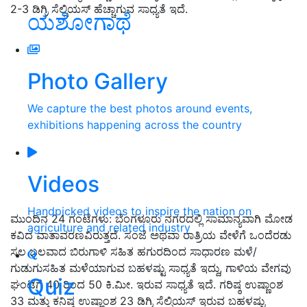
2-3 ಡಿಗ್ರಿ ಸೆಲ್ಸಿಯಸ್ ಹೆಚ್ಚಾಗುವ ಸಾಧ್ಯತೆ ಇದೆ.
ಯಶೋಗಾಥೆ
Photo Gallery
We capture the best photos around events,
exhibitions happening across the country
Videos
Handpicked videos to inspire the nation on
ಮುಂದಿನ 24 ಗಂಟೆಗಳು: ಬೆಂಗಳೂರು ನಗರದಲ್ಲಿ ಸಾಮಾನ್ಯವಾಗಿ ಮೋಡ
agriculture and related industry
ಕವಿದ ವಾತಾವರಣವಿರುತ್ತದೆ. ಸಂಜೆ ಅಥವಾ ರಾತ್ರಿಯ ವೇಳೆಗೆ ಒಂದೆರಡು
ಸಲ ಬಲವಾದ ಬಿರುಗಾಳಿ ಸಹಿತ ಹಗುರದಿಂದ ಸಾಧಾರಣ ಮಳೆ/
ಗುಡುಗುಸಹಿತ ಮಳೆಯಾಗುವ ಬಹಳಷ್ಟು ಸಾಧ್ಯತೆ ಇದ್ದು, ಗಾಳಿಯ ವೇಗವು
Quiz
ಘಂಟೆಗೆ 40 ರಿಂದ 50 ಕಿ.ಮೀ. ಇರುವ ಸಾಧ್ಯತೆ ಇದೆ. ಗರಿಷ್ಠ ಉಷ್ಣಾಂಶ
33 ಮತ್ತು ಕನಿಷ್ಠ ಉಷ್ಣಾಂಶ 23 ಡಿಗ್ರಿ ಸೆಲ್ಸಿಯಸ್ ಇರುವ ಬಹಳಷ್ಟು