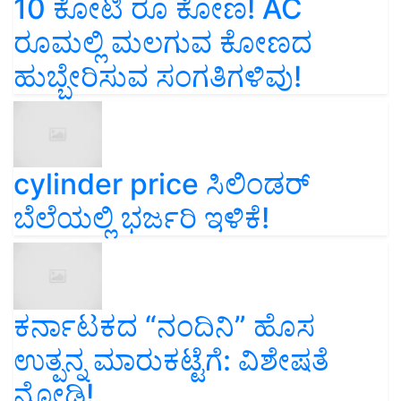
10 ಕೋಟಿ ರೂ ಕೋಣ! AC
ರೂಮಲ್ಲಿ ಮಲಗುವ ಕೋಣದ
ಹುಬ್ಬೇರಿಸುವ ಸಂಗತಿಗಳಿವು!
cylinder price ಸಿಲಿಂಡರ್‌
ಬೆಲೆಯಲ್ಲಿ ಭರ್ಜರಿ ಇಳಿಕೆ!
ಕರ್ನಾಟಕದ “ನಂದಿನಿ” ಹೊಸ
ಉತ್ಪನ್ನ ಮಾರುಕಟ್ಟೆಗೆ: ವಿಶೇಷತೆ
ನೋಡಿ!