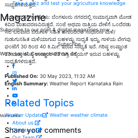
Take a quiz and test your agriculture knowledge
ಸಾಧ್ಯತೆಗಳಿರುತ್ತದೆ.
Magazine
ಮುಂದಿನ 48 ಗಂಟೆಗಳು: ಬೆಂಗಳೂರು ನಗರದಲ್ಲಿ ಸಾಮಾನ್ಯವಾಗಿ ಮೋಡ
ಕವಿದ ವಾತಾವರಣವಿರುತ್ತದೆ. ಸಂಜೆ ಅಥವಾ ರಾತ್ರಿಯ ವೇಳೆಗೆ ಒಂದೆರಡು
Subscribe to our print & digital magazines now
ಸಲ ಬಲವಾದ ಬಿರುಗಾಳಿ ಸಹಿತ ಹಗುರದಿಂದ ಸಾಧಾರಣ ಮಳೆ/
ಗುಡುಗುಸಹಿತ ಮಳೆಯಾಗುವ ಬಹಳಷ್ಟು ಸಾಧ್ಯತೆ ಇದ್ದು, ಗಾಳಿಯ ವೇಗವು
Subscribe
ಘಂಟೆಗೆ 30 ರಿಂದ 40 ಕಿ.ಮೀ. ಇರುವ ಸಾಧ್ಯತೆ ಇದೆ. ಗರಿಷ್ಠ ಉಷ್ಣಾಂಶ
We're social. Connect with us on:
33 ಮತ್ತು ಕನಿಷ್ಠ ಉಷ್ಣಾಂಶ 23 ಡಿಗ್ರಿ ಸೆಲ್ಸಿಯಸ್ ಇರುವ ಬಹಳಷ್ಟು
ಸಾಧ್ಯತೆಗಳಿರುತ್ತದೆ.
Published On:
30 May 2023, 11:32 AM
English Summary:
Weather Report Karnataka Rain
Related Topics
Weather Update
Weather
weather climate
More Links
About us
Share your comments
Directory
Our Team