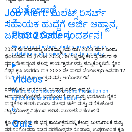
ಯಶೋಗಾಥೆ
Job Alert: ಮಿಲೆಟ್ಸ್ ರಿಸರ್ಚ್
ಸಹಾಯಕ ಹುದ್ದೆಗೆ ಅರ್ಜಿ ಆಹ್ವಾನ,
Photo Gallery
ಜನವರಿ 2ರಂದು ಸಂದರ್ಶನ!
We capture the best photos around events,
2023 ನೇ ವರ್ಷವನ್ನು ಅಂತರಾಷ್ಟ್ರೀಯ ರಾಗಿ 2023 ವರ್ಷ ಎಂದು
exhibitions happening across the country
ಘೋಷಿಸಲಾಗಿದೆ (IYOM 2023). ಈ ನಿಟ್ಟಿನಲ್ಲಿ ಕೇಂದ್ರ ಸರ್ಕಾರ ಈ
ವರ್ಷ ದೇಶಾದ್ಯಂತ ಹಲವು ಕಾರ್ಯಕ್ರಮಗಳನ್ನು ಹಮ್ಮಿಕೊಳ್ಳಲಿದೆ. ರೈತರ
ನೆಚ್ಚಿನ ಕೃಷಿ ಜಾಗರಣ ರಾಗಿ 2023 ನೇ ಸಾಲಿನ ಬೆಂಬಲಕ್ಕಾಗಿ ಜನವರಿ 12
Videos
ರಂದು ಅದ್ಧೂರಿ ಕಾರ್ಯಕ್ರಮವನ್ನು ಆಯೋಜಿಸಲಿದೆ.
ಇದರಲ್ಲಿ ಕೃಷಿ ಜಾಗರಣದ 'ಸಿರಿಧಾನ್ಯ ವಿಶೇಷ ಆವೃತ್ತಿ'
Handpicked videos to inspire the nation on
ಅನಾವರಣಗೊಳ್ಳಲಿದೆ. ಇದರೊಂದಿಗೆ ರಾಗಿ ಮತ್ತು ಭಾರತೀಯ ರೈತರ
agriculture and related industry
ಸಾಧ್ಯತೆಗಳ ಕುರಿತು ದುಂಡು ಮೇಜಿನ ಚರ್ಚೆ ಮತ್ತು ಮರೆತುಹೋದ
ನ್ಯೂಟ್ರಿಗೋಲ್ಡ್ ವಿಷಯದ ಕುರಿತು ಮಾತುಕತೆ ನಡೆಯಲಿದೆ.
Quiz
ಕೃಷಿ ಜಾಗರಣವು ಈ ಭವ್ಯ ಕಾರ್ಯಕ್ರಮದಲ್ಲಿ ಕೇಂದ್ರ ಮೀನುಗಾರಿಕೆ ಮತ್ತು
ಪಶುಸಂಗೋಪನಾ ಸಚಿವ ಪರಶೋತ್ತಮ್ ರೂಪಾಲಾ, ಉತ್ತರಾಖಂಡ ಕೃಷಿ