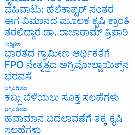
ವಹಿವಾಟು: ಹೆಲಿಕಾಪ್ಟರ್ ನಂತರ
ಈಗ ವಿಮಾನದ ಮೂಲಕ ಕೃಷಿ ಕ್ರಾಂತಿ
ತರಲಿದ್ದಾರೆ ಡಾ. ರಾಜಾರಾಮ್ ತ್ರಿಪಾಠಿ
ಸುದ್ದಿಗಳು
ಭಾರತದ ಗ್ರಾಮೀಣ ಆರ್ಥಿಕತೆಗೆ
FPO ನೇತೃತ್ವದ ಅಗ್ರಿವೋಲ್ಟಾಯಿಕ್ಸ್‌ನ
ಭರವಸೆ
ಅಗ್ರಿಪಿಡಿಯಾ
ಕಬ್ಬು ಬೆಳೆಯಲು ಸೂಕ್ತ ಸಲಹೆಗಳು
ಅಗ್ರಿಪಿಡಿಯಾ
ಹವಾಮಾನ ಬದಲಾವಣೆಗೆ ತಕ್ಕ ಕೃಷಿ
ಸಲಹೆಗಳು