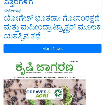
ಎತ್ತರಗಳಿಗೆ
ಯಶೋಗಾಥೆ
ಯೋಗೇಶ್ ಭೂತಡಾ: ಗೋಸಂರಕ್ಷಣೆ
ಮತ್ತು ಮಹೀಂದ್ರಾ ಟ್ರ್ಯಾಕ್ಟರ್ ಮೂಲಕ
ಯಶಸ್ಸಿನ ಕಥೆ
More News