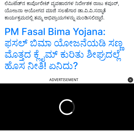
ಲಿಮಿಟೆಡ್‌ನ ಕಾರ್ಪೊರೇಟ್ ವ್ಯವಹಾರಗಳ ನಿರ್ದೇಶಕ ರಾಜು ಕಪೂರ್,
ಯೋಜನಾ ಆಯೋಗದ ಮಾಜಿ ಸಲಹೆಗಾರ ಡಾ.ವಿ.ವಿ.ಸದ್ಮಾತೆ
ಕಾರ್ಯಕ್ರಮದಲ್ಲಿ ತಮ್ಮ ಅಭಿಪ್ರಾಯಗಳನ್ನು ಮಂಡಿಸಲಿದ್ದಾರೆ.
PM Fasal Bima Yojana:
ಫಸಲ್‌ ಬಿಮಾ ಯೋಜನೆಯಡಿ ಸಣ್ಣ
ಮೊತ್ತದ ಕ್ಲೈಮ್‌ ಕುರಿತು ಶೀಘ್ರದಲ್ಲೆ
ಹೊಸ ನೀತಿ! ಏನಿದು?
ADVERTISEMENT