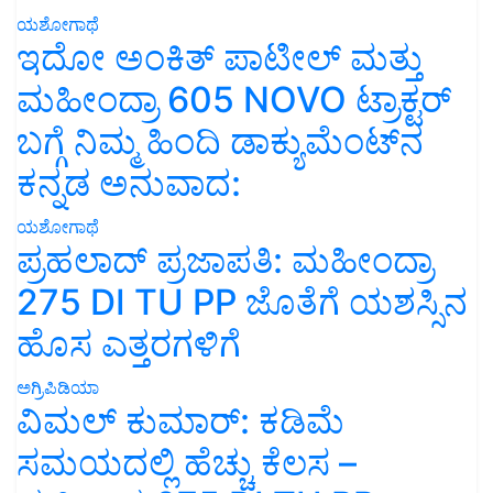
ಯಶೋಗಾಥೆ
ಇದೋ ಅಂಕಿತ್ ಪಾಟೀಲ್ ಮತ್ತು
ಮಹೀಂದ್ರಾ 605 NOVO ಟ್ರಾಕ್ಟರ್
ಬಗ್ಗೆ ನಿಮ್ಮ ಹಿಂದಿ ಡಾಕ್ಯುಮೆಂಟ್‌ನ
ಕನ್ನಡ ಅನುವಾದ:
ಯಶೋಗಾಥೆ
ಪ್ರಹಲಾದ್ ಪ್ರಜಾಪತಿ: ಮಹೀಂದ್ರಾ
275 DI TU PP ಜೊತೆಗೆ ಯಶಸ್ಸಿನ
ಹೊಸ ಎತ್ತರಗಳಿಗೆ
ಅಗ್ರಿಪಿಡಿಯಾ
ವಿಮಲ್ ಕುಮಾರ್: ಕಡಿಮೆ
ಸಮಯದಲ್ಲಿ ಹೆಚ್ಚು ಕೆಲಸ –