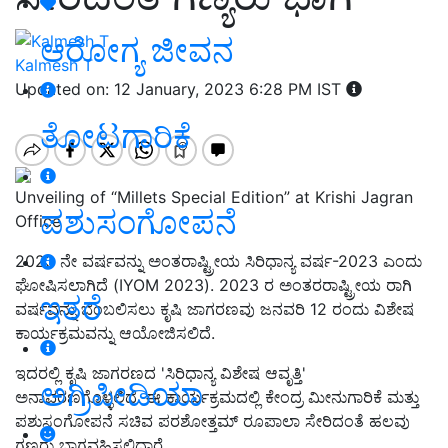
ಆರೋಗ್ಯ ಜೀವನ
Kalmesh T
Updated on: 12 January, 2023 6:28 PM IST
ತೋಟಗಾರಿಕೆ
Unveiling of “Millets Special Edition” at Krishi Jagran
ಪಶುಸಂಗೋಪನೆ
Office
2023 ನೇ ವರ್ಷವನ್ನು ಅಂತರಾಷ್ಟ್ರೀಯ ಸಿರಿಧಾನ್ಯ ವರ್ಷ-2023 ಎಂದು
ಘೋಷಿಸಲಾಗಿದೆ (IYOM 2023). 2023 ರ ಅಂತರರಾಷ್ಟ್ರೀಯ ರಾಗಿ
ಇತರೆ
ವರ್ಷವನ್ನು ಬೆಂಬಲಿಸಲು ಕೃಷಿ ಜಾಗರಣವು ಜನವರಿ 12 ರಂದು ವಿಶೇಷ
ಕಾರ್ಯಕ್ರಮವನ್ನು ಆಯೋಜಿಸಲಿದೆ.
ಇದರಲ್ಲಿ ಕೃಷಿ ಜಾಗರಣದ 'ಸಿರಿಧಾನ್ಯ ವಿಶೇಷ ಆವೃತ್ತಿ'
ಅಗ್ರಿಪೀಡಿಯಾ
ಅನಾವರಣಗೊಳ್ಳಲಿದೆ. ಈ ಕಾರ್ಯಕ್ರಮದಲ್ಲಿ ಕೇಂದ್ರ ಮೀನುಗಾರಿಕೆ ಮತ್ತು
ಪಶುಸಂಗೋಪನೆ ಸಚಿವ ಪರಶೋತ್ತಮ್ ರೂಪಾಲಾ ಸೇರಿದಂತೆ ಹಲವು
ಗಣ್ಯರು ಭಾಗವಹಿಸಲಿದ್ದಾರೆ.