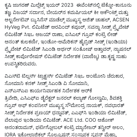
ಕೃಷಿ ಜಾಗರಣ್ ಮಿಲ್ಲೆಟ್ಸ್ ಇಯರ್ 2023 ಈವೆಂಟ್‌ನಲ್ಲಿ ಟೆಕ್ನೋ-ಕಾನೂನು
ತಜ್ಞ ವಿಜಯ್ ಸರ್ದಾನ, ಬೇಯರ್‌ನ ಕಮರ್ಷಿಯಲ್ ಕೀ ಅಕೌಂಟ್ಸ್ ಮತ್ತು
ಆಲ್ಟರ್ನೇಟಿವ್ ಬ್ಯುಸಿನೆಸ್ ಮಾಡೆಲ್ಸ್ ಮುಖ್ಯಸ್ಥ ಅಜಿತ್ ಚಾಹಲ್, ACSEN
HyVeg Pvt. ಲಿಮಿಟೆಡ್ ಅರವಿಂದ್ ಕಪೂರ್, ಸವನ್ನಾ ಸೀಡ್ಸ್ ಪ್ರೈವೇಟ್
ಲಿಮಿಟೆಡ್ ಸಿಇಒ ಅಜಯ್ ರಾಣಾ, ಐಸಿಎಲ್ ಗ್ರೂಪ್ ಕಂಟ್ರಿ ಲೀಡ್
ಅನಂತ್ ಕುಲಕರ್ಣಿ, ಇಂಡೋ-ಅಮೆರಿಕನ್ ಹೈಬ್ರಿಡ್ ಸೀಡ್ಸ್ (ಇಂಡಿಯಾ)
ಪ್ರೈವೇಟ್ ಲಿಮಿಟೆಡ್ ಸಿಎಂಡಿ ಆರ್ಥರ್ ಸಂತೋಷ್ ಅತ್ತಾವರ್, ನ್ಯಾಷನಲ್
ಸೀಡ್ಸ್ ಕಾರ್ಪೊರೇಷನ್ ಲಿಮಿಟೆಡ್ ನಿರ್ದೇಶಕ (ವಾಣಿಜ್ಯ) ಡಾ.ಕೃಷ್ಣ ಸಾಹು
ಉಪಸ್ಥಿತರಿರುವರು.
ವಿಎಸ್‌ಟಿ ಟಿಲ್ಲರ್ಸ್ ಟ್ರಾಕ್ಟರ್ಸ್ ಲಿಮಿಟೆಡ್ ಸಿಇಒ ಆಂಟೋನಿ ಚೆರುಕಾರ,
ಸೋಮಾನಿ ಕನಕ್ ಸೀಡ್ಸ್ ಸಿಎಂಡಿ ವಿ ಸೋಮಾನಿ,
ಎನ್‌ಎಸ್‌ಎಐ ಕಾರ್ಯನಿರ್ವಾಹಕ ನಿರ್ದೇಶಕ ಆರ್‌ಕೆ
ತ್ರಿವೇದಿ, ಎಸಿಎಫ್‌ಐ ಡೈರೆಕ್ಟರ್ ಜನರಲ್ ಕಲ್ಯಾಣ್ ಗೋಸ್ವಾಮಿ, ಶಿವಶಕ್ತಿ
ಗ್ರೂಪ್ ಆಫ್ ಕಂಪನೀಸ್ ಮುಖ್ಯಸ್ಥ ಸೌಮೇಂದ್ರ ನಾಯಕ್, ನವಭಾರತ್
ಸೀಡ್ಸ್ ನಿರ್ದೇಶಕ ಪ್ರಣಯ್ ಧನ್ನಾವತ್, ಎಎಫ್‌ಸಿ ಇಂಡಿಯಾ ಲಿಮಿಟೆಡ್,
ವೆಲಾಪುರ ಇಂಡಿಯಾ ಲಿಮಿಟೆಡ್. ACE Ltd. COO ಅಶೋಕ್
ಅನಂತರಾಮನ್, ಫರ್ಟಿಗ್ಲೋಬಲ್ ಕಂಟ್ರಿ ಮ್ಯಾನೇಜರ್ ತನ್ವೀರ್ ಆಲಂ,
IORA ಇಕೋಲಾಜಿಕಲ್ ಸೊಲ್ಯೂಷನ್ಸ್ ಸಂಸ್ಥಾಪಕ ಸ್ವಪನ್ ಮೆಹ್ರಾ,