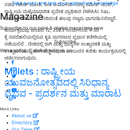
Take a quiz and test your agriculture knowledge
ಸಚಿವ ಗಣೇಶ್ ಜೋಶಿ, ನೀತಿ ಆಯೋಗದ ಸದಸ್ಯ ರಮೇಶ್ ಚಂದ್,
ರಾಷ್ಟ್ರೀಯ ಮಳೆಯಾಧಾರಿತ ಪ್ರದೇಶ ಪ್ರಾಧಿಕಾರ (NRAA) ಸಿಇಒ
Magazine
ಅಶೋಕ್ ದಳವಾಯಿ ಸೇರಿದಂತೆ ಹಲವು ಗಣ್ಯರು ಭಾಗವಹಿಸಲಿದ್ದಾರೆ.
Subscribe to our print & digital magazines now
ಕಾರ್ಯಕ್ರಮವು ಜನವರಿ 12, 2023 ರಂದು ಸಂಜೆ 4:30
ಕ್ಕೆ ನವದೆಹಲಿಯಲ್ಲಿರುವ ಕೃಷಿ ಜಾಗರಣದ ಪ್ರಧಾನ ಕಚೇರಿಯಲ್ಲಿ
Subscribe
ನಡೆಯಲಿದೆ . ದೇಶದಲ್ಲಿ ರಾಗಿ ಮತ್ತು ಧಾನ್ಯಗಳ ಉತ್ಪಾದಕತೆ ಮತ್ತು
We're social. Connect with us on:
ಉತ್ಪಾದನೆಯನ್ನು ಹೇಗೆ ಹೆಚ್ಚಿಸುವುದು ಎಂಬುದರ ಕುರಿತು ಕಾರ್ಯಕ್ರಮದಲ್ಲಿ
ಚರ್ಚಿಸಲಾಗುವುದು.
Millets : ರಾಷ್ಟ್ರೀಯ
ಯುವಜನೋತ್ಸವದಲ್ಲಿ ಸಿರಿಧಾನ್ಯ
ವೈಭವ - ಪ್ರದರ್ಶನ ಮತ್ತು ಮಾರಾಟ
More Links
About us
Directory
Our Team