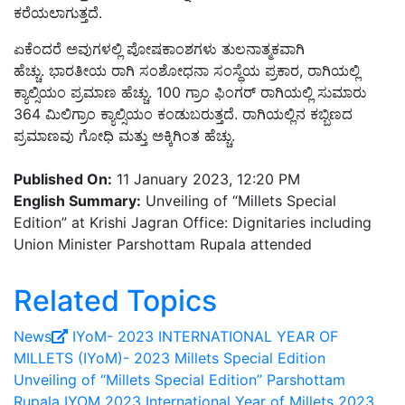
ಕರೆಯಲಾಗುತ್ತದೆ.
ಏಕೆಂದರೆ ಅವುಗಳಲ್ಲಿ ಪೋಷಕಾಂಶಗಳು ತುಲನಾತ್ಮಕವಾಗಿ
ಹೆಚ್ಚು. ಭಾರತೀಯ ರಾಗಿ ಸಂಶೋಧನಾ ಸಂಸ್ಥೆಯ ಪ್ರಕಾರ, ರಾಗಿಯಲ್ಲಿ
ಕ್ಯಾಲ್ಸಿಯಂ ಪ್ರಮಾಣ ಹೆಚ್ಚು. 100 ಗ್ರಾಂ ಫಿಂಗರ್ ರಾಗಿಯಲ್ಲಿ ಸುಮಾರು
364 ಮಿಲಿಗ್ರಾಂ ಕ್ಯಾಲ್ಸಿಯಂ ಕಂಡುಬರುತ್ತದೆ. ರಾಗಿಯಲ್ಲಿನ ಕಬ್ಬಿಣದ
ಪ್ರಮಾಣವು ಗೋಧಿ ಮತ್ತು ಅಕ್ಕಿಗಿಂತ ಹೆಚ್ಚು.
Published On:
11 January 2023, 12:20 PM
English Summary:
Unveiling of “Millets Special
Edition” at Krishi Jagran Office: Dignitaries including
Union Minister Parshottam Rupala attended
Related Topics
News
IYoM- 2023
INTERNATIONAL YEAR OF
MILLETS (IYoM)- 2023
Millets Special Edition
Unveiling of “Millets Special Edition”
Parshottam
Rupala
IYOM 2023
International Year of Millets 2023