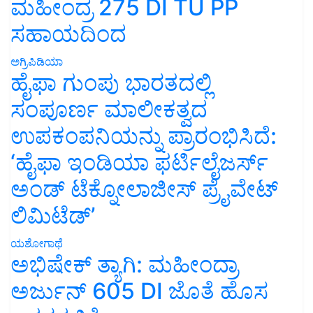
ಮಹೀಂದ್ರ 275 DI TU PP
ಸಹಾಯದಿಂದ
ಅಗ್ರಿಪಿಡಿಯಾ
ಹೈಫಾ ಗುಂಪು ಭಾರತದಲ್ಲಿ
ಸಂಪೂರ್ಣ ಮಾಲೀಕತ್ವದ
ಉಪಕಂಪನಿಯನ್ನು ಪ್ರಾರಂಭಿಸಿದೆ:
‘ಹೈಫಾ ಇಂಡಿಯಾ ಫರ್ಟಿಲೈಜರ್ಸ್
ಅಂಡ್ ಟೆಕ್ನೋಲಾಜೀಸ್ ಪ್ರೈವೇಟ್
ಲಿಮಿಟೆಡ್’
ಯಶೋಗಾಥೆ
ಅಭಿಷೇಕ್ ತ್ಯಾಗಿ: ಮಹೀಂದ್ರಾ
ಅರ್ಜುನ್ 605 DI ಜೊತೆ ಹೊಸ