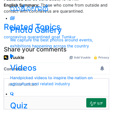
English Summary:
Those who come from outside and
ಯಶೋಗಾಥೆ
contact with coronavirus are quarantined.
Related Topics
Photo Gallery
coronavirus
quarantined
goat
Tumkur
We capture the best photos around events,
exhibitions happening across the country
Share your comments
Videos
Handpicked videos to inspire the nation on
agriculture and related industry
Quiz