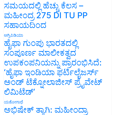
ಸಮಯದಲ್ಲಿ ಹೆಚ್ಚು ಕೆಲಸ –
ಮಹೀಂದ್ರ 275 DI TU PP
ಸಹಾಯದಿಂದ
ಅಗ್ರಿಪಿಡಿಯಾ
ಹೈಫಾ ಗುಂಪು ಭಾರತದಲ್ಲಿ
ಸಂಪೂರ್ಣ ಮಾಲೀಕತ್ವದ
ಉಪಕಂಪನಿಯನ್ನು ಪ್ರಾರಂಭಿಸಿದೆ:
‘ಹೈಫಾ ಇಂಡಿಯಾ ಫರ್ಟಿಲೈಜರ್ಸ್
ಅಂಡ್ ಟೆಕ್ನೋಲಾಜೀಸ್ ಪ್ರೈವೇಟ್
ಲಿಮಿಟೆಡ್’
ಯಶೋಗಾಥೆ
ಅಭಿಷೇಕ್ ತ್ಯಾಗಿ: ಮಹೀಂದ್ರಾ