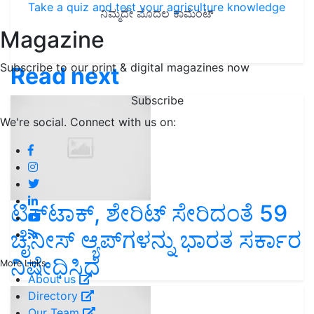
Take a quiz and test your agriculture knowledge
Magazine
Subscribe to our print & digital magazines now
Read next
Subscribe
We're social. Connect with us on:
ಟಿಕ್‌ಟಾಕ್, ಶೇರಿಟ್ ಸೇರಿದಂತೆ 59
ಚೈನೀಸ್ ಆ್ಯಪ್‌ಗಳನ್ನು ಭಾರತ ಸರ್ಕಾರ
ನಿಷೇಧಿಸಿದೆ
More Links
About us
Directory
Our Team