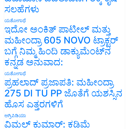
ಸಲಹೆಗಳು
ಯಶೋಗಾಥೆ
ಇದೋ ಅಂಕಿತ್ ಪಾಟೀಲ್ ಮತ್ತು
ಮಹೀಂದ್ರಾ 605 NOVO ಟ್ರಾಕ್ಟರ್
ಬಗ್ಗೆ ನಿಮ್ಮ ಹಿಂದಿ ಡಾಕ್ಯುಮೆಂಟ್‌ನ
ಕನ್ನಡ ಅನುವಾದ:
ಯಶೋಗಾಥೆ
ಪ್ರಹಲಾದ್ ಪ್ರಜಾಪತಿ: ಮಹೀಂದ್ರಾ
275 DI TU PP ಜೊತೆಗೆ ಯಶಸ್ಸಿನ
ಹೊಸ ಎತ್ತರಗಳಿಗೆ
ಅಗ್ರಿಪಿಡಿಯಾ
ವಿಮಲ್ ಕುಮಾರ್: ಕಡಿಮೆ