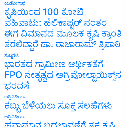
ಯಶೋಗಾಥೆ
ಕೃಷಿಯಿಂದ 100 ಕೋಟಿ
ವಹಿವಾಟು: ಹೆಲಿಕಾಪ್ಟರ್ ನಂತರ
ಈಗ ವಿಮಾನದ ಮೂಲಕ ಕೃಷಿ ಕ್ರಾಂತಿ
ತರಲಿದ್ದಾರೆ ಡಾ. ರಾಜಾರಾಮ್ ತ್ರಿಪಾಠಿ
ಸುದ್ದಿಗಳು
ಭಾರತದ ಗ್ರಾಮೀಣ ಆರ್ಥಿಕತೆಗೆ
FPO ನೇತೃತ್ವದ ಅಗ್ರಿವೋಲ್ಟಾಯಿಕ್ಸ್‌ನ
ಭರವಸೆ
ಅಗ್ರಿಪಿಡಿಯಾ
ಕಬ್ಬು ಬೆಳೆಯಲು ಸೂಕ್ತ ಸಲಹೆಗಳು
ಅಗ್ರಿಪಿಡಿಯಾ
ಹವಾಮಾನ ಬದಲಾವಣೆಗೆ ತಕ್ಕ ಕೃಷಿ