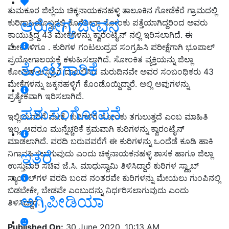
ತುಮಕೂರ ಜಿಲ್ಲೆಯ ಚಿಕ್ಕನಾಯಕನಹಳ್ಳಿ ತಾಲೂಕಿನ ಗೋಡೆಕೆರೆ ಗ್ರಾಮದಲ್ಲಿ
ಆರೋಗ್ಯ ಜೀವನ
ಕುರಿಗಾಹಿಯೊಬ್ಬರಲ್ಲಿ ಕೊರೋನಾ ಸೋಂಕು ಪತ್ತೆಯಾಗಿದ್ದರಿಂದ ಅವರು
ಕಾಯುತ್ತಿದ್ದ 43 ಮೇಕೆಗಳನ್ನು ಕ್ವಾರೆಂಟೈನ್ ನಲ್ಲಿ ಇರಿಸಲಾಗಿದೆ. ಈ
ಮೇಕೆಗಳಿಗೂ . ಕುರಿಗಳ ಗಂಟಲುದ್ರವ ಸಂಗ್ರಹಿಸಿ ಪರೀಕ್ಷೆಗಾಗಿ ಭೂಪಾಲ್
‌ಪ್ರಯೋಗಾಲಯಕ್ಕೆ ಕಳುಹಿಸಲಾಗಿದೆ. ಸೋಂಕಿತ ವ್ಯಕ್ತಿಯನ್ನು ಜಿಲ್ಲಾ
ತೋಟಗಾರಿಕೆ
ಕೋವಿಡ್ ಆಸ್ಪತ್ರೆಗೆ ದಾಖಲಿಸಿದ ಮರುದಿನವೇ ಅವರ ಸಂಬಂಧಿಕರು 43
ಮೇಕೆಗಳನ್ನು ಜಕ್ಕನಹಳ್ಳಿಗೆ ಕೊಂಡೊಯ್ದಿದ್ದಾರೆ. ಅಲ್ಲಿ ಅವುಗಳನ್ನು
ಪ್ರತ್ಯೇಕವಾಗಿ ಇರಿಸಲಾಗಿದೆ.
ಪಶುಸಂಗೋಪನೆ
ಇಲ್ಲಿಯವರಿಗೆ ಮೇಕೆ, ಕುರಿಗಳಿಗೆ ಸೋಂಕು ತಗುಲುತ್ತದೆ ಎಂಬ ಮಾಹಿತಿ
ಇಲ್ಲ. ಆದರೂ ಮುನ್ನೆಚ್ಚರಿಕೆ ಕ್ರಮವಾಗಿ ಕುರಿಗಳನ್ನು ಕ್ವಾರಂಟೈನ್
ಮಾಡಲಾಗಿದೆ. ವರದಿ ಬರುವವರೆಗೆ ಈ ಕುರಿಗಳನ್ನು ಒಂದೆಡೆ ಕೂಡಿ ಹಾಕಿ
ಇತರೆ
ನಿಗಾವಹಿಸಲಾಗುವುದು ಎಂದು ಚಿಕ್ಕನಾಯಕನಹಳ್ಳಿ ಶಾಸಕ ಹಾಗೂ ಜಿಲ್ಲಾ
ಉಸ್ತುವಾರಿ ಸಚಿವ ಜೆ.ಸಿ. ಮಾಧುಸ್ವಾಮಿ ತಿಳಿಸಿದ್ದಾರೆ ಕುರಿಗಳ ಸ್ವ್ಯಾಬ್
ಸ್ಯಾಂಪಲ್​​ಗಳ ವರದಿ ಬಂದ ನಂತರವೇ ಕುರಿಗಳನ್ನು ಮೇಯಲು ಗುಂಪಿನಲ್ಲಿ
ಬಿಡಬೇಕೇ, ಬೇಡವೇ ಎಂಬುದನ್ನು ನಿರ್ಧರಿಸಲಾಗುವುದು ಎಂದು
ಅಗ್ರಿಪೀಡಿಯಾ
ತಿಳಿಸಿದ್ದಾರೆ.
Published On:
30 June 2020, 10:13 AM