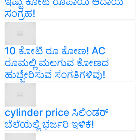
ಇಷ್ಟು ಕೋಟಿ ರೂಪಾಯಿ ಆದಾಯ
ಸಂಗ್ರಹ!
10 ಕೋಟಿ ರೂ ಕೋಣ! AC
ರೂಮಲ್ಲಿ ಮಲಗುವ ಕೋಣದ
ಹುಬ್ಬೇರಿಸುವ ಸಂಗತಿಗಳಿವು!
cylinder price ಸಿಲಿಂಡರ್‌
ಬೆಲೆಯಲ್ಲಿ ಭರ್ಜರಿ ಇಳಿಕೆ!