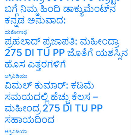
ಬಗ್ಗೆ ನಿಮ್ಮ ಹಿಂದಿ ಡಾಕ್ಯುಮೆಂಟ್‌ನ
ಕನ್ನಡ ಅನುವಾದ:
ಯಶೋಗಾಥೆ
ಪ್ರಹಲಾದ್ ಪ್ರಜಾಪತಿ: ಮಹೀಂದ್ರಾ
275 DI TU PP ಜೊತೆಗೆ ಯಶಸ್ಸಿನ
ಹೊಸ ಎತ್ತರಗಳಿಗೆ
ಅಗ್ರಿಪಿಡಿಯಾ
ವಿಮಲ್ ಕುಮಾರ್: ಕಡಿಮೆ
ಸಮಯದಲ್ಲಿ ಹೆಚ್ಚು ಕೆಲಸ –
ಮಹೀಂದ್ರ 275 DI TU PP
ಸಹಾಯದಿಂದ
ಅಗ್ರಿಪಿಡಿಯಾ