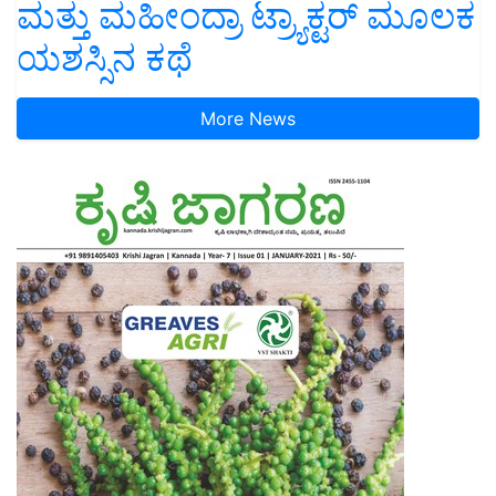
ಮತ್ತು ಮಹೀಂದ್ರಾ ಟ್ರ್ಯಾಕ್ಟರ್ ಮೂಲಕ
ಯಶಸ್ಸಿನ ಕಥೆ
More News