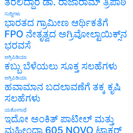
ತರಲಿದ್ದಾರೆ ಡಾ. ರಾಜಾರಾಮ್ ತ್ರಿಪಾಠಿ
ಸುದ್ದಿಗಳು
ಭಾರತದ ಗ್ರಾಮೀಣ ಆರ್ಥಿಕತೆಗೆ
FPO ನೇತೃತ್ವದ ಅಗ್ರಿವೋಲ್ಟಾಯಿಕ್ಸ್‌ನ
ಭರವಸೆ
ಅಗ್ರಿಪಿಡಿಯಾ
ಕಬ್ಬು ಬೆಳೆಯಲು ಸೂಕ್ತ ಸಲಹೆಗಳು
ಅಗ್ರಿಪಿಡಿಯಾ
ಹವಾಮಾನ ಬದಲಾವಣೆಗೆ ತಕ್ಕ ಕೃಷಿ
ಸಲಹೆಗಳು
ಯಶೋಗಾಥೆ
ಇದೋ ಅಂಕಿತ್ ಪಾಟೀಲ್ ಮತ್ತು
ಮಹೀಂದ್ರಾ 605 NOVO ಟ್ರಾಕ್ಟರ್