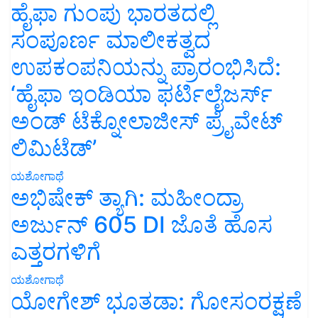
ಹೈಫಾ ಗುಂಪು ಭಾರತದಲ್ಲಿ
ಸಂಪೂರ್ಣ ಮಾಲೀಕತ್ವದ
ಉಪಕಂಪನಿಯನ್ನು ಪ್ರಾರಂಭಿಸಿದೆ:
‘ಹೈಫಾ ಇಂಡಿಯಾ ಫರ್ಟಿಲೈಜರ್ಸ್
ಅಂಡ್ ಟೆಕ್ನೋಲಾಜೀಸ್ ಪ್ರೈವೇಟ್
ಲಿಮಿಟೆಡ್’
ಯಶೋಗಾಥೆ
ಅಭಿಷೇಕ್ ತ್ಯಾಗಿ: ಮಹೀಂದ್ರಾ
ಅರ್ಜುನ್ 605 DI ಜೊತೆ ಹೊಸ
ಎತ್ತರಗಳಿಗೆ
ಯಶೋಗಾಥೆ
ಯೋಗೇಶ್ ಭೂತಡಾ: ಗೋಸಂರಕ್ಷಣೆ