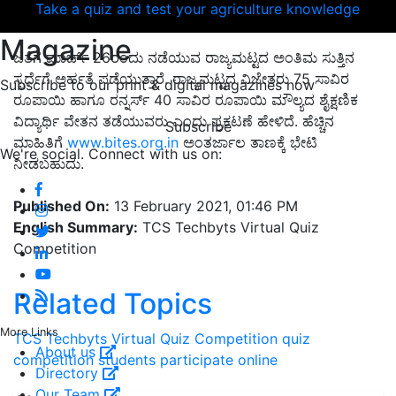
Take a quiz and test your agriculture knowledge
Magazine
ಜತೆಗೆ ಮಾರ್ಚ್ 26ರಂದು ನಡೆಯುವ ರಾಜ್ಯಮಟ್ಟದ ಅಂತಿಮ ಸುತ್ತಿನ
ಸ್ಪರ್ಧೆಗೆ ಅರ್ಹತೆ ಪಡೆಯುತ್ತಾರೆ. ರಾಜ್ಯಮಟ್ಟದ ವಿಜೇತರು 75 ಸಾವಿರ
Subscribe to our print & digital magazines now
ರೂಪಾಯಿ ಹಾಗೂ ರನ್ನರ್ಸ್ 40 ಸಾವಿರ ರೂಪಾಯಿ ಮೌಲ್ಯದ ಶೈಕ್ಷಣಿಕ
ವಿದ್ಯಾರ್ಥಿ ವೇತನ ತಡೆಯುವರು ಎಂದು ಪ್ರಕಟಣೆ ಹೇಳಿದೆ. ಹೆಚ್ಚಿನ
Subscribe
ಮಾಹಿತಿಗೆ
www.bites.org.in
ಅಂತರ್ಜಾಲ ತಾಣಕ್ಕೆ ಭೇಟಿ
We're social. Connect with us on:
ನೀಡಬಹುದು.
Published On:
13 February 2021, 01:46 PM
English Summary:
TCS Techbyts Virtual Quiz
Competition
Related Topics
More Links
TCS Techbyts Virtual Quiz Competition
quiz
About us
competition
students
participate online
Directory
Our Team