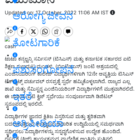
Updated on: 17 October, 2022 11:06 AM IST
ಆರೋಗ್ಯ ಜೀವನ
ತೋಟಗಾರಿಕೆ
cash
ಟಾಟಾ ಕನ್ಸಲ್ಟನ್ಸಿ ಸರ್ವಿಸಸ್ (ಟಿಸಿಎಸ್) ಮತ್ತು ಕರ್ನಾಟಕ ಸರ್ಕಾರದ ಐಟಿ
ಶಿಕ್ಷಣ ಗುಣಮಟ್ಟ ಮಂಡಳಿ (ಬಿಐಟಿಇಎಸ್) ಜಂಟಿ ಆಶ್ರಯದಲ್ಲಿ
ಪಶುಸಂಗೋಪನೆ
ಎಂಜಿನಿಯರಿಂಗ್ ಕಾಲೇಜ್ ವಿದ್ಯಾರ್ಥಿಗಳಿಗಾಗಿ 12ನೇ ಆವೃತ್ತಿಯ ಟಿಸಿಎಸ್
ಟೆಕ್‍ಬೈಟ್ಸ್ ವರ್ಚುವಲ್ ರಸಪ್ರಶ್ನೆ ಸ್ಪರ್ಧೆ ಹಮ್ಮಿಕೊಳ್ಳಲಾಗಿದೆ. ರಾಜ್ಯದ ಎಲ್ಲ
ಶಾಖೆ ಮತ್ತು ಸೆಮಿಸ್ಟರ್‍ನ ಎಂಜಿನಿಯರಿಂಗ್ ವಿದ್ಯಾರ್ಥಿಗಳಿಗೆ ಮುಕ್ತವಾಗಿರಲಿದೆ.
ಇತರೆ
ಈ ಬಾರಿಯ ಐಟಿ ಕ್ವಿಜ್ ಸ್ಪರ್ಧೆಯು ಸಂಪೂರ್ಣವಾಗಿ ಡಿಜಿಟಲ್
ಸ್ವರೂಪದಲ್ಲಿ ಇರಲಿದೆ.
ವಿದ್ಯಾರ್ಥಿಗಳ ಜ್ಞಾನದ ಕ್ಷಿತಿಜ ವಿಸ್ತರಿಸುವ ಮತ್ತು ತ್ವರಿತವಾಗಿ
ಅಗ್ರಿಪೀಡಿಯಾ
ಬದಲಾಗುತ್ತಿರುವ ತಂತ್ರಜ್ಞಾನ ಆಧಾರಿತ ಉದ್ದಿಮೆಯಲ್ಲಿ ಸಮರ್ಥವಾಗಿ
ಸ್ಪರ್ಧಿಸಲು ವಿದ್ಯಾರ್ಥಿಗಳನ್ನು ಸನ್ನದ್ಧಗೊಳಿಸುವ ಉದ್ದೇಶ ಹೊಂದಿದೆ.
ರಸಪ್ರಶ್ನೆ (ಕ್ವಿಜ್) ಕಾರ್ಯಕ್ರಮದ ಪ್ರಾದೇಶಿಕ ಅಂತಿಮ ಸುತ್ತಿನಲ್ಲಿ