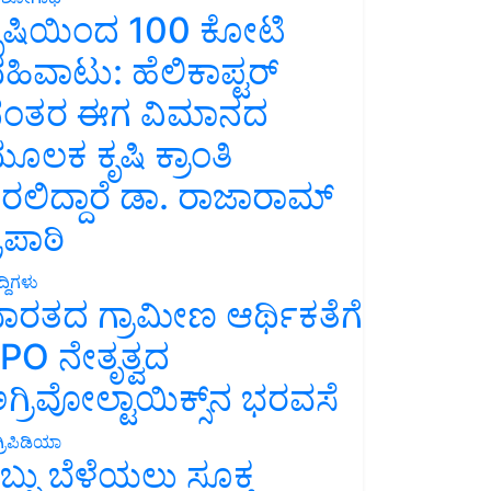
ೃಷಿಯಿಂದ 100 ಕೋಟಿ
ಹಿವಾಟು: ಹೆಲಿಕಾಪ್ಟರ್
ಂತರ ಈಗ ವಿಮಾನದ
ೂಲಕ ಕೃಷಿ ಕ್ರಾಂತಿ
ರಲಿದ್ದಾರೆ ಡಾ. ರಾಜಾರಾಮ್
್ರಿಪಾಠಿ
್ದಿಗಳು
ಾರತದ ಗ್ರಾಮೀಣ ಆರ್ಥಿಕತೆಗೆ
PO ನೇತೃತ್ವದ
ಗ್ರಿವೋಲ್ಟಾಯಿಕ್ಸ್‌ನ ಭರವಸೆ
್ರಿಪಿಡಿಯಾ
ಬ್ಬು ಬೆಳೆಯಲು ಸೂಕ್ತ