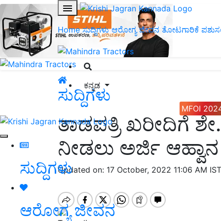
Home
ಸುದ್ದಿಗಳು
ಆರೋಗ್ಯ ಜೀವನ
ತೋಟಗಾರಿಕೆ
ಪಶುಸ
ಕನ್ನಡ
ಸುದ್ದಿಗಳು
MFOI 202
ತಾಡಪತ್ರಿ ಖರೀದಿಗೆ 
ನೀಡಲು ಅರ್ಜಿ ಆಹ್ವಾನ
ಸುದ್ದಿಗಳು
Updated on: 17 October, 2022 11:06 AM IS
ಆರೋಗ್ಯ ಜೀವನ