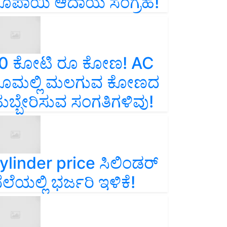
ೂಪಾಯಿ ಆದಾಯ ಸಂಗ್ರಹ!
0 ಕೋಟಿ ರೂ ಕೋಣ! AC
ೂಮಲ್ಲಿ ಮಲಗುವ ಕೋಣದ
ುಬ್ಬೇರಿಸುವ ಸಂಗತಿಗಳಿವು!
ylinder price ಸಿಲಿಂಡರ್‌
ೆಲೆಯಲ್ಲಿ ಭರ್ಜರಿ ಇಳಿಕೆ!