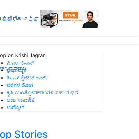
த்திரிகை சந்தா
op on Krishi Jagran
ಪಿ.ಎಂ. ಕಿಸಾನ್
ಸ್ಕ್ರಿಪ್ಷನ್‌ಗಾಗಿ
ಜೀವಾಮೃತ
ಕಿಸಾನ್ ಕ್ರೇಡಿಟ್ ಕಾರ್ಡ್
ಬೆಳೆಗಳ ರೋಗ
ಕೃಷಿ ಯಂತ್ರೋಪಕರಣಗಳ ಸಹಾಯಧನ
ಆಡು ಸಾಕಾಣಿಕೆ
ಉದ್ಯೋಗ
op Stories