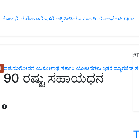
ಂಗೋಪನೆ
ಯಶೋಗಾಥೆ
ಇತರೆ
ಅಗ್ರಿಪೀಡಿಯಾ
ಸರ್ಕಾರಿ ಯೋಜನೆಗಳು
Quiz
ப
#T
4
ಪಶುಸಂಗೋಪನೆ
ಯಶೋಗಾಥೆ
ಸರ್ಕಾರಿ ಯೋಜನೆಗಳು
ಇತರೆ
ಮ್ಯಾಗಜಿನ್‌ ಸಬ್‌
ಶೇ. 90 ರಷ್ಟು ಸಹಾಯಧನ
T
T