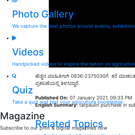
Photo Gallery
We capture the best photos around events, exhibitio
Videos
Handpicked videos to inspire the nation on agricultur
ಹೆಚ್ಚಿನ ಮಾಹಿತಿಗಾಗಿ 0836-2375030ಗೆ ಕರೆ ಮಾಡಬ
ಪ್ರಕಟಣೆಯಲ್ಲಿ ತಿಳಿಸಿದ್ದಾರೆ.
Quiz
Published On:
07 January 2021, 09:33 PM
Take a quiz and test your agriculture knowledge
English Summary:
tarpaulin purchase in su
Magazine
Related Topics
Subscribe to our print & digital magazines now