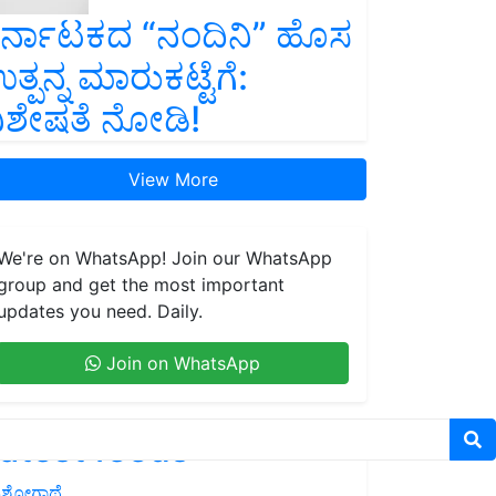
ರ್ನಾಟಕದ “ನಂದಿನಿ” ಹೊಸ
ತ್ಪನ್ನ ಮಾರುಕಟ್ಟೆಗೆ:
ಿಶೇಷತೆ ನೋಡಿ!
View More
We're on WhatsApp! Join our WhatsApp
group and get the most important
updates you need. Daily.
Join on WhatsApp
atest feeds
ಶೋಗಾಥೆ