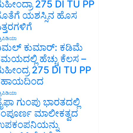
ಹೀಂದ್ರಾ 275 DI TU PP
ೊತೆಗೆ ಯಶಸ್ಸಿನ ಹೊಸ
ತ್ತರಗಳಿಗೆ
್ರಿಪಿಡಿಯಾ
ಿಮಲ್ ಕುಮಾರ್: ಕಡಿಮೆ
ಮಯದಲ್ಲಿ ಹೆಚ್ಚು ಕೆಲಸ –
ಹೀಂದ್ರ 275 DI TU PP
ಸಹಾಯದಿಂದ
್ರಿಪಿಡಿಯಾ
ೈಫಾ ಗುಂಪು ಭಾರತದಲ್ಲಿ
ಂಪೂರ್ಣ ಮಾಲೀಕತ್ವದ
ಪಕಂಪನಿಯನ್ನು