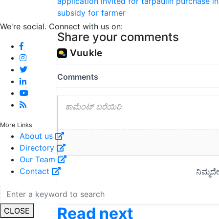
application invited for tarpaulin purchase i
subsidy for farmer
We're social. Connect with us on:
Share your comments
More Links
About us
Directory
Our Team
Contact
Read next
CLOSE