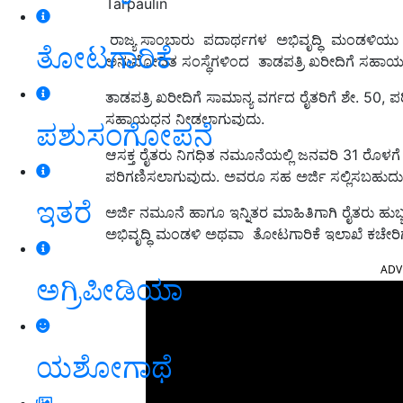
Tarpaulin
ರಾಜ್ಯ ಸಾಂಬಾರು ಪದಾರ್ಥಗಳ ಅಭಿವೃದ್ಧಿ ಮಂಡಳಿಯು 
ತೋಟಗಾರಿಕೆ
ಅನುಮೋದಿತ ಸಂಸ್ಥೆಗಳಿಂದ ತಾಡಪತ್ರಿ ಖರೀದಿಗೆ ಸಹಾಯಧನ
ತಾಡಪತ್ರಿ ಖರೀದಿಗೆ ಸಾಮಾನ್ಯ ವರ್ಗದ ರೈತರಿಗೆ ಶೇ. 50, ಪರ
ಸಹಾಯಧನ ನೀಡಲಾಗುವುದು.
ಪಶುಸಂಗೋಪನೆ
ಆಸಕ್ತ ರೈತರು ನಿಗಧಿತ ನಮೂನೆಯಲ್ಲಿ ಜನವರಿ 31 ರೊಳಗೆ
ಪರಿಗಣಿಸಲಾಗುವುದು. ಅವರೂ ಸಹ ಅರ್ಜಿ ಸಲ್ಲಿಸಬಹುದು
ಇತರೆ
ಅರ್ಜಿ ನಮೂನೆ ಹಾಗೂ ಇನ್ನಿತರ ಮಾಹಿತಿಗಾಗಿ ರೈತರು ಹುಬ್
ಅಭಿವೃದ್ಧಿ ಮಂಡಳಿ ಅಥವಾ ತೋಟಗಾರಿಕೆ ಇಲಾಖೆ ಕಚೇರಿ
ADV
ಅಗ್ರಿಪೀಡಿಯಾ
ಯಶೋಗಾಥೆ