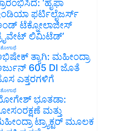
್ರಾರಂಭಿಸಿದೆ: ‘ಹೈಫಾ
ಂಡಿಯಾ ಫರ್ಟಿಲೈಜರ್ಸ್
ಂಡ್ ಟೆಕ್ನೋಲಾಜೀಸ್
್ರೈವೇಟ್ ಲಿಮಿಟೆಡ್’
ಶೋಗಾಥೆ
ಭಿಷೇಕ್ ತ್ಯಾಗಿ: ಮಹೀಂದ್ರಾ
ರ್ಜುನ್ 605 DI ಜೊತೆ
ೊಸ ಎತ್ತರಗಳಿಗೆ
ಶೋಗಾಥೆ
ೋಗೇಶ್ ಭೂತಡಾ:
ೋಸಂರಕ್ಷಣೆ ಮತ್ತು
ಹೀಂದ್ರಾ ಟ್ರ್ಯಾಕ್ಟರ್ ಮೂಲಕ