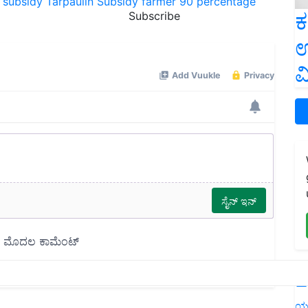
n subsidy
Tarpaulin
Subsidy
farmer
90 percentage
ಕ
Subscribe
ಉ
ವ
L
ಯ