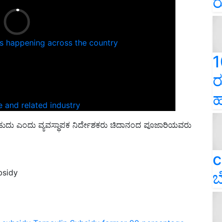
ರ
ns happening across the country
1
ರ
ಹ
e and related industry
ಹುದು ಎಂದು ವ್ಯವಸ್ಥಾಪಕ ನಿರ್ದೇಶಕರು ಚಿದಾನಂದ ಪೂಜಾರಿಯವರು
c
bsidy
ಬ