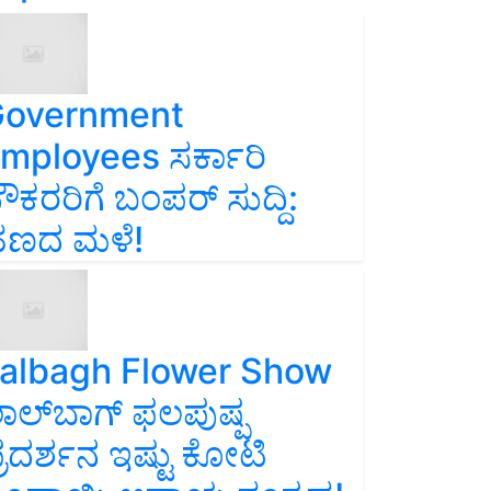
overnment
mployees ಸರ್ಕಾರಿ
ೌಕರರಿಗೆ ಬಂಪರ್‌ ಸುದ್ದಿ:
ಣದ ಮಳೆ!
albagh Flower Show
ಾಲ್‌ಬಾಗ್ ಫಲಪುಷ್ಪ
್ರದರ್ಶನ ಇಷ್ಟು ಕೋಟಿ