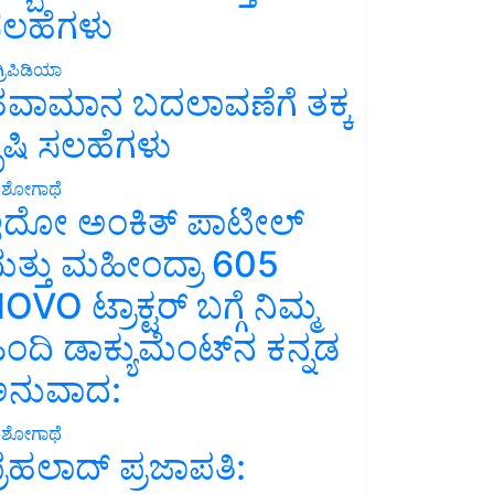
ಲಹೆಗಳು
್ರಿಪಿಡಿಯಾ
ವಾಮಾನ ಬದಲಾವಣೆಗೆ ತಕ್ಕ
ೃಷಿ ಸಲಹೆಗಳು
ಶೋಗಾಥೆ
ದೋ ಅಂಕಿತ್ ಪಾಟೀಲ್
ತ್ತು ಮಹೀಂದ್ರಾ 605
OVO ಟ್ರಾಕ್ಟರ್ ಬಗ್ಗೆ ನಿಮ್ಮ
ಿಂದಿ ಡಾಕ್ಯುಮೆಂಟ್‌ನ ಕನ್ನಡ
ನುವಾದ:
ಶೋಗಾಥೆ
್ರಹಲಾದ್ ಪ್ರಜಾಪತಿ: