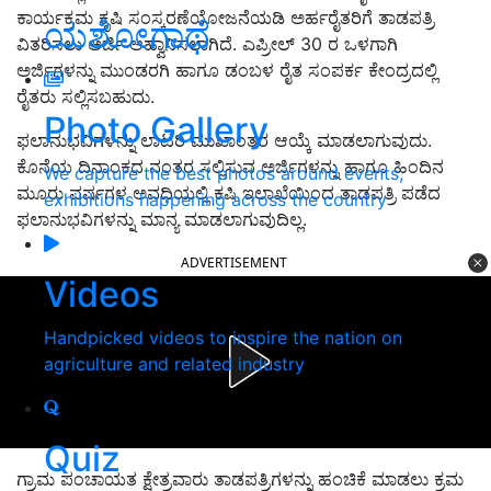
ಕಾರ್ಯಕ್ರಮ ಕೃಷಿ ಸಂಸ್ಕರಣೆಯೋಜನೆಯಡಿ ಅರ್ಹರೈತರಿಗೆ ತಾಡಪತ್ರಿ
ಯಶೋಗಾಥೆ
ವಿತರಿಸಲು ಅರ್ಜಿ ಆಹ್ವಾನಿಸಲಾಗಿದೆ. ಎಪ್ರೀಲ್ 30 ರ ಒಳಗಾಗಿ
ಅರ್ಜಿಗಳನ್ನು ಮುಂಡರಗಿ ಹಾಗೂ ಡಂಬಳ ರೈತ ಸಂಪರ್ಕ ಕೇಂದ್ರದಲ್ಲಿ
ರೈತರು ಸಲ್ಲಿಸಬಹುದು.
Photo Gallery
ಫಲಾನುಭವಿಗಳನ್ನು ಲಾಟರಿ ಮುಖಾಂತರ ಆಯ್ಕೆ ಮಾಡಲಾಗುವುದು.
ಕೊನೆಯ ದಿನಾಂಕದ ನಂತರ ಸಲ್ಲಿಸುವ ಅರ್ಜಿಗಳನ್ನು ಹಾಗೂ ಹಿಂದಿನ
We capture the best photos around events,
ಮೂರು ವರ್ಷಗಳ ಅವಧಿಯಲ್ಲಿ ಕಷಿ ಇಲಾಖೆಯಿಂದ ತಾಡಪತ್ರಿ ಪಡೆದ
exhibitions happening across the country
ಫಲಾನುಭವಿಗಳನ್ನು ಮಾನ್ಯ ಮಾಡಲಾಗುವುದಿಲ್ಲ.
ADVERTISEMENT
Videos
Handpicked videos to inspire the nation on
agriculture and related industry
Quiz
ಗ್ರಾಮ ಪಂಚಾಯತ ಕ್ಷೇತ್ರವಾರು ತಾಡಪತ್ರಿಗಳನ್ನು ಹಂಚಿಕೆ ಮಾಡಲು ಕ್ರಮ