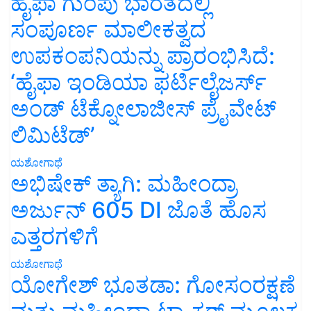
ಹೈಫಾ ಗುಂಪು ಭಾರತದಲ್ಲಿ
ಸಂಪೂರ್ಣ ಮಾಲೀಕತ್ವದ
ಉಪಕಂಪನಿಯನ್ನು ಪ್ರಾರಂಭಿಸಿದೆ:
‘ಹೈಫಾ ಇಂಡಿಯಾ ಫರ್ಟಿಲೈಜರ್ಸ್
ಅಂಡ್ ಟೆಕ್ನೋಲಾಜೀಸ್ ಪ್ರೈವೇಟ್
ಲಿಮಿಟೆಡ್’
ಯಶೋಗಾಥೆ
ಅಭಿಷೇಕ್ ತ್ಯಾಗಿ: ಮಹೀಂದ್ರಾ
ಅರ್ಜುನ್ 605 DI ಜೊತೆ ಹೊಸ
ಎತ್ತರಗಳಿಗೆ
ಯಶೋಗಾಥೆ
ಯೋಗೇಶ್ ಭೂತಡಾ: ಗೋಸಂರಕ್ಷಣೆ