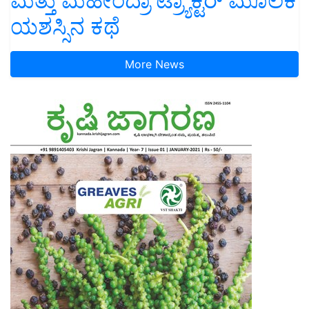
ಮತ್ತು ಮಹೀಂದ್ರಾ ಟ್ರ್ಯಾಕ್ಟರ್ ಮೂಲಕ
ಯಶಸ್ಸಿನ ಕಥೆ
More News