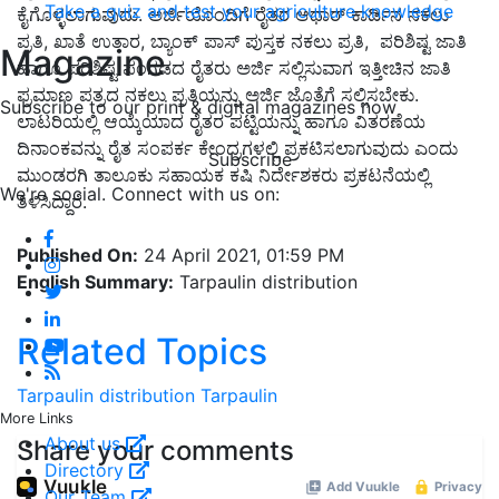
Take a quiz and test your agriculture knowledge
ಕೈಗೊಳ್ಳಲಾಗುವುದು. ಅರ್ಜಿಯೊಂದಿಗೆ ರೈತರ ಆಧಾರ್ ಕಾರ್ಡಿನ ನಕಲು
ಪ್ರತಿ, ಖಾತೆ ಉತಾರ, ಬ್ಯಾಂಕ್ ಪಾಸ್ ಪುಸ್ತಕ ನಕಲು ಪ್ರತಿ, ಪರಿಶಿಷ್ಟ ಜಾತಿ
Magazine
ಹಾಗೂ ಪರಿಶಿಷ್ಟ ಪಂಗಡದ ರೈತರು ಅರ್ಜಿ ಸಲ್ಲಿಸುವಾಗ ಇತ್ತೀಚಿನ ಜಾತಿ
ಪ್ರಮಾಣ ಪತ್ರದ ನಕಲು ಪ್ರತಿಯನ್ನು ಅರ್ಜಿ ಜೊತೆಗೆ ಸಲ್ಲಿಸಬೇಕು.
Subscribe to our print & digital magazines now
ಲಾಟರಿಯಲ್ಲಿ ಆಯ್ಕೆಯಾದ ರೈತರ ಪಟ್ಟಿಯನ್ನು ಹಾಗೂ ವಿತರಣೆಯ
ದಿನಾಂಕವನ್ನು ರೈತ ಸಂಪರ್ಕ ಕೇಂದ್ರಗಳಲ್ಲಿ ಪ್ರಕಟಿಸಲಾಗುವುದು ಎಂದು
Subscribe
ಮುಂಡರಗಿ ತಾಲೂಕು ಸಹಾಯಕ ಕಷಿ ನಿರ್ದೇಶಕರು ಪ್ರಕಟನೆಯಲ್ಲಿ
We're social. Connect with us on:
ತಿಳಿಸಿದ್ದಾರೆ.
Published On:
24 April 2021, 01:59 PM
English Summary:
Tarpaulin distribution
Related Topics
Tarpaulin distribution
Tarpaulin
More Links
About us
Share your comments
Directory
Our Team