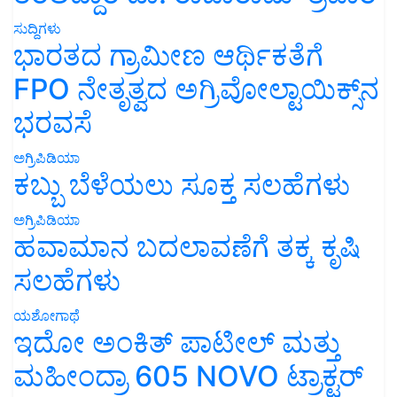
ಸುದ್ದಿಗಳು
ಭಾರತದ ಗ್ರಾಮೀಣ ಆರ್ಥಿಕತೆಗೆ
FPO ನೇತೃತ್ವದ ಅಗ್ರಿವೋಲ್ಟಾಯಿಕ್ಸ್‌ನ
ಭರವಸೆ
ಅಗ್ರಿಪಿಡಿಯಾ
ಕಬ್ಬು ಬೆಳೆಯಲು ಸೂಕ್ತ ಸಲಹೆಗಳು
ಅಗ್ರಿಪಿಡಿಯಾ
ಹವಾಮಾನ ಬದಲಾವಣೆಗೆ ತಕ್ಕ ಕೃಷಿ
ಸಲಹೆಗಳು
ಯಶೋಗಾಥೆ
ಇದೋ ಅಂಕಿತ್ ಪಾಟೀಲ್ ಮತ್ತು
ಮಹೀಂದ್ರಾ 605 NOVO ಟ್ರಾಕ್ಟರ್