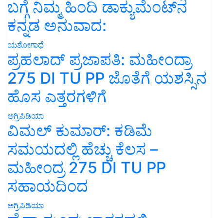
ಬಗ್ಗೆ ನಿಮ್ಮ ಹಿಂದಿ ಡಾಕ್ಯುಮೆಂಟ್‌ನ
ಕನ್ನಡ ಅನುವಾದ:
ಯಶೋಗಾಥೆ
ಪ್ರಹಲಾದ್ ಪ್ರಜಾಪತಿ: ಮಹೀಂದ್ರಾ
275 DI TU PP ಜೊತೆಗೆ ಯಶಸ್ಸಿನ
ಹೊಸ ಎತ್ತರಗಳಿಗೆ
ಅಗ್ರಿಪಿಡಿಯಾ
ವಿಮಲ್ ಕುಮಾರ್: ಕಡಿಮೆ
ಸಮಯದಲ್ಲಿ ಹೆಚ್ಚು ಕೆಲಸ –
ಮಹೀಂದ್ರ 275 DI TU PP
ಸಹಾಯದಿಂದ
ಅಗ್ರಿಪಿಡಿಯಾ