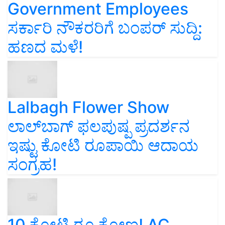
Government Employees
ಸರ್ಕಾರಿ ನೌಕರರಿಗೆ ಬಂಪರ್‌ ಸುದ್ದಿ:
ಹಣದ ಮಳೆ!
Lalbagh Flower Show
ಲಾಲ್‌ಬಾಗ್ ಫಲಪುಷ್ಪ ಪ್ರದರ್ಶನ
ಇಷ್ಟು ಕೋಟಿ ರೂಪಾಯಿ ಆದಾಯ
ಸಂಗ್ರಹ!
10 ಕೋಟಿ ರೂ ಕೋಣ! AC