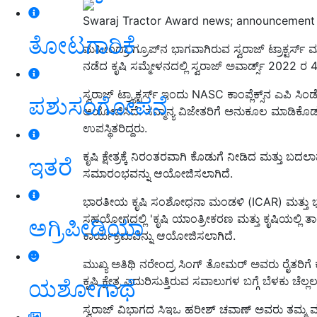
Swaraj Tractor Award news; announcement 
ತೋಟಗಾರಿಕೆ
ಮಹೀಂದ್ರಾ ಗ್ರೂಪ್‌ನ ಭಾಗವಾಗಿರುವ ಸ್ವರಾಜ್ ಟ್ರಾಕ್ಟರ್ಸ್
ನಡೆದ ಕೃಷಿ ಸಮ್ಮೇಳನದಲ್ಲಿ ಸ್ವರಾಜ್ ಅವಾರ್ಡ್ಸ್ 2022 ರ 
ಸ್ವರಾಜ್ ಟ್ರ್ಯಾಕ್ಟರ್ಸ್ ಇಂದು NASC ಕಾಂಪ್ಲೆಕ್ಸ್‌ನ ಎಪಿ ಸ
ಪಶುಸಂಗೋಪನೆ
ಆಯೋಜಿಸಿದೆ. ಸನ್ಮಾನ್ಯ ವಿಜೇತರಿಗೆ ಅನುಕೂಲ ಮಾಡಿಕೊ
ಉಪಸ್ಥಿತರಿದ್ದರು.
ಕೃಷಿ ಕ್ಷೇತ್ರಕ್ಕೆ ನಿರಂತರವಾಗಿ ಕೊಡುಗೆ ನೀಡಿದ ಮತ್ತು ಬದ
ಇತರೆ
ಸಮಾರಂಭವನ್ನು ಆಯೋಜಿಸಲಾಗಿದೆ.
ಭಾರತೀಯ ಕೃಷಿ ಸಂಶೋಧನಾ ಮಂಡಳಿ (ICAR) ಮತ್ತು ಭಾ
ಸಹಯೋಗದಲ್ಲಿ 'ಕೃಷಿ ಯಾಂತ್ರೀಕರಣ ಮತ್ತು ಕೃಷಿಯಲ್ಲಿ ತಾಂ
ಅಗ್ರಿಪೀಡಿಯಾ
ಕಾರ್ಯಕ್ರಮವನ್ನು ಆಯೋಜಿಸಲಾಗಿದೆ.
ಮುಖ್ಯ ಅತಿಥಿ ನರೇಂದ್ರ ಸಿಂಗ್ ತೋಮರ್ ಅವರು ರೈತರಿಗ
ಕೃಷಿ ಕ್ಷೇತ್ರ ಎದುರಿಸುತ್ತಿರುವ ಸವಾಲುಗಳ ಬಗ್ಗೆ ಬೆಳಕು ಚ
ಯಶೋಗಾಥೆ
ಸ್ವರಾಜ್ ವಿಭಾಗದ ಸಿಇಒ ಹರೀಶ್ ಚವಾಣ್ ಅವರು ತಮ್ಮ ಮು