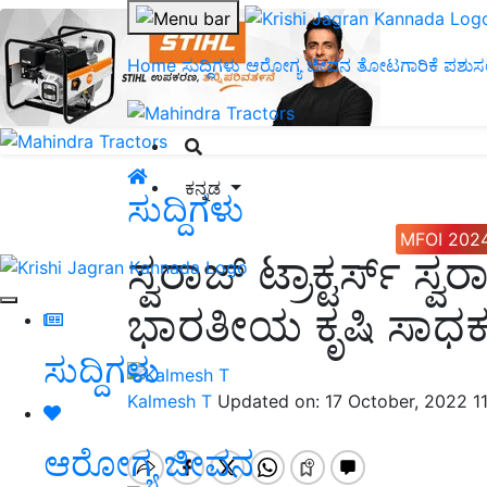
Home
ಸುದ್ದಿಗಳು
ಆರೋಗ್ಯ ಜೀವನ
ತೋಟಗಾರಿಕೆ
ಪಶುಸ
ಕನ್ನಡ
ಸುದ್ದಿಗಳು
MFOI 202
ಸ್ವರಾಜ್ ಟ್ರಾಕ್ಟರ್ಸ್ ಸ್ವ
ಭಾರತೀಯ ಕೃಷಿ ಸಾಧ
ಸುದ್ದಿಗಳು
Kalmesh T
Updated on: 17 October, 2022 1
ಆರೋಗ್ಯ ಜೀವನ