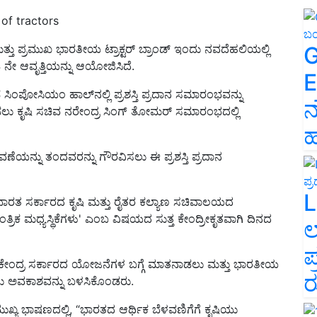
of tractors
G
 ಮತ್ತು ಪ್ರಮುಖ ಭಾರತೀಯ ಟ್ರಾಕ್ಟರ್ ಬ್ರಾಂಡ್ ಇಂದು ನವದೆಹಲಿಯಲ್ಲಿ
4 ನೇ ಆವೃತ್ತಿಯನ್ನು ಆಯೋಜಿಸಿದೆ.
E
ಿಂಡೆ ಸಿಂಪೋಸಿಯಂ ಹಾಲ್‌ನಲ್ಲಿ ಪ್ರಶಸ್ತಿ ಪ್ರದಾನ ಸಮಾರಂಭವನ್ನು
ನ
ಡಲು ಕೃಷಿ ಸಚಿವ ನರೇಂದ್ರ ಸಿಂಗ್ ತೋಮರ್ ಸಮಾರಂಭದಲ್ಲಿ
ಹ
ಲಾವಣೆಯನ್ನು ತಂದವರನ್ನು ಗೌರವಿಸಲು ಈ ಪ್ರಶಸ್ತಿ ಪ್ರದಾನ
L
ರತ ಸರ್ಕಾರದ ಕೃಷಿ ಮತ್ತು ರೈತರ ಕಲ್ಯಾಣ ಸಚಿವಾಲಯದ
ತ್ರಿಕ ಮಧ್ಯಸ್ಥಿಕೆಗಳು' ಎಂಬ ವಿಷಯದ ಸುತ್ತ ಕೇಂದ್ರೀಕೃತವಾಗಿ ದಿನದ
ಲ
ಪ
ೆ ಕೇಂದ್ರ ಸರ್ಕಾರದ ಯೋಜನೆಗಳ ಬಗ್ಗೆ ಮಾತನಾಡಲು ಮತ್ತು ಭಾರತೀಯ
ರ
ೆಲ್ಲಲು ಅವಕಾಶವನ್ನು ಬಳಸಿಕೊಂಡರು.
ಖ್ಯ ಭಾಷಣದಲ್ಲಿ, “ಭಾರತದ ಆರ್ಥಿಕ ಬೆಳವಣಿಗೆಗೆ ಕೃಷಿಯು