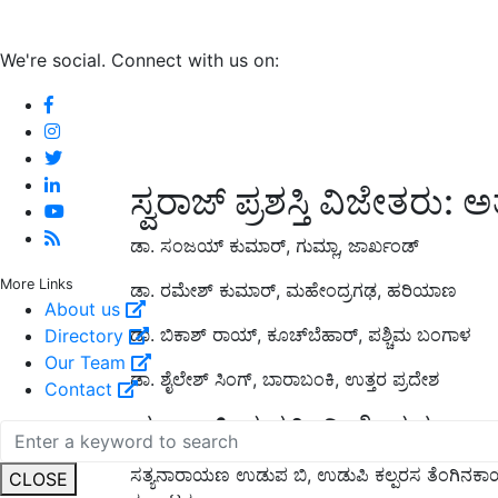
We're social. Connect with us on:
ಸ್ವರಾಜ್ ಪ್ರಶಸ್ತಿ ವಿಜೇತರು: ಅತ
ಡಾ. ಸಂಜಯ್ ಕುಮಾರ್, ಗುಮ್ಲಾ, ಜಾರ್ಖಂಡ್
More Links
ಡಾ. ರಮೇಶ್ ಕುಮಾರ್, ಮಹೇಂದ್ರಗಢ, ಹರಿಯಾಣ
About us
ಡಾ. ಬಿಕಾಶ್ ರಾಯ್, ಕೂಚ್‌ಬೆಹಾರ್, ಪಶ್ಚಿಮ ಬಂಗಾಳ
Directory
Our Team
ಡಾ. ಶೈಲೇಶ್ ಸಿಂಗ್, ಬಾರಾಬಂಕಿ, ಉತ್ತರ ಪ್ರದೇಶ
Contact
ಸ್ವರಾಜ್ ಪ್ರಶಸ್ತಿ ವಿಜೇತರು: 
ಸತ್ಯನಾರಾಯಣ ಉಡುಪ ಬಿ, ಉಡುಪಿ ಕಲ್ಪರಸ ತೆಂಗಿನಕಾಯಿ 
CLOSE