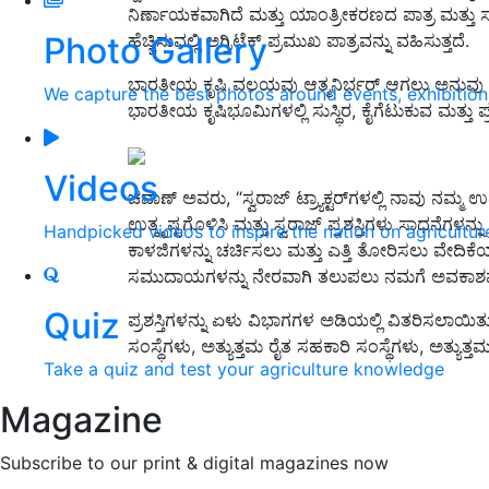
ನಿರ್ಣಾಯಕವಾಗಿದೆ ಮತ್ತು ಯಾಂತ್ರೀಕರಣದ ಪಾತ್ರ ಮತ್ತು ಸ
Photo Gallery
ಹೆಚ್ಚಿಸುವಲ್ಲಿ ಅಗ್ರಿಟೆಕ್ ಪ್ರಮುಖ ಪಾತ್ರವನ್ನು ವಹಿಸುತ್ತದೆ.
ಭಾರತೀಯ ಕೃಷಿ ವಲಯವು ಆತ್ಮನಿರ್ಭರ್ ಆಗಲು ಅನುವು ಮಾ
We capture the best photos around events, exhibitio
ಭಾರತೀಯ ಕೃಷಿಭೂಮಿಗಳಲ್ಲಿ ಸುಸ್ಥಿರ, ಕೈಗೆಟುಕುವ ಮತ್ತು
Videos
ಚವಾಣ್ ಅವರು, “ಸ್ವರಾಜ್ ಟ್ರ್ಯಾಕ್ಟರ್‌ಗಳಲ್ಲಿ ನಾವು ನಮ್ಮ 
ಉತ್ಕೃಷ್ಟಗೊಳಿಸಿ ಮತ್ತು ಸ್ವರಾಜ್ ಪ್ರಶಸ್ತಿಗಳು ಸಾಧನೆಗಳನ್
Handpicked videos to inspire the nation on agricultur
ಕಾಳಜಿಗಳನ್ನು ಚರ್ಚಿಸಲು ಮತ್ತು ಎತ್ತಿ ತೋರಿಸಲು ವೇದಿಕೆ
ಸಮುದಾಯಗಳನ್ನು ನೇರವಾಗಿ ತಲುಪಲು ನಮಗೆ ಅವಕಾಶವನ್ನ
Quiz
ಪ್ರಶಸ್ತಿಗಳನ್ನು ಏಳು ವಿಭಾಗಗಳ ಅಡಿಯಲ್ಲಿ ವಿತರಿಸಲಾಯಿತು: 
ಸಂಸ್ಥೆಗಳು, ಅತ್ಯುತ್ತಮ ರೈತ ಸಹಕಾರಿ ಸಂಸ್ಥೆಗಳು, ಅತ್ಯುತ್
Take a quiz and test your agriculture knowledge
Magazine
Subscribe to our print & digital magazines now