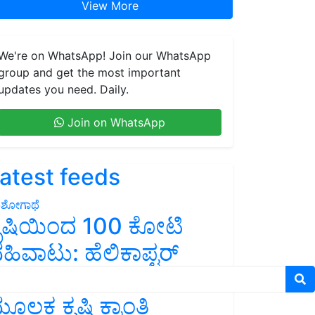
View More
We're on WhatsApp! Join our WhatsApp
group and get the most important
updates you need. Daily.
Join on WhatsApp
atest feeds
ಶೋಗಾಥೆ
ೃಷಿಯಿಂದ 100 ಕೋಟಿ
ಹಿವಾಟು: ಹೆಲಿಕಾಪ್ಟರ್
ಂತರ ಈಗ ವಿಮಾನದ
ೂಲಕ ಕೃಷಿ ಕ್ರಾಂತಿ