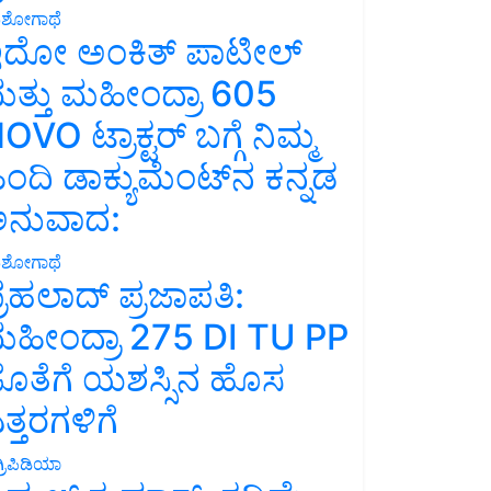
ಶೋಗಾಥೆ
ದೋ ಅಂಕಿತ್ ಪಾಟೀಲ್
ತ್ತು ಮಹೀಂದ್ರಾ 605
OVO ಟ್ರಾಕ್ಟರ್ ಬಗ್ಗೆ ನಿಮ್ಮ
ಿಂದಿ ಡಾಕ್ಯುಮೆಂಟ್‌ನ ಕನ್ನಡ
ನುವಾದ:
ಶೋಗಾಥೆ
್ರಹಲಾದ್ ಪ್ರಜಾಪತಿ:
ಹೀಂದ್ರಾ 275 DI TU PP
ೊತೆಗೆ ಯಶಸ್ಸಿನ ಹೊಸ
ತ್ತರಗಳಿಗೆ
್ರಿಪಿಡಿಯಾ