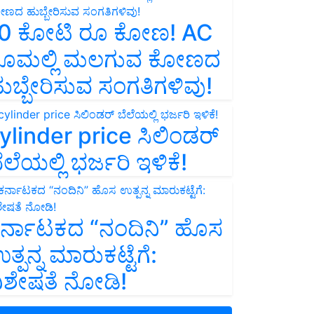
0 ಕೋಟಿ ರೂ ಕೋಣ! AC
ೂಮಲ್ಲಿ ಮಲಗುವ ಕೋಣದ
ುಬ್ಬೇರಿಸುವ ಸಂಗತಿಗಳಿವು!
ylinder price ಸಿಲಿಂಡರ್‌
ೆಲೆಯಲ್ಲಿ ಭರ್ಜರಿ ಇಳಿಕೆ!
ರ್ನಾಟಕದ “ನಂದಿನಿ” ಹೊಸ
ತ್ಪನ್ನ ಮಾರುಕಟ್ಟೆಗೆ:
ಿಶೇಷತೆ ನೋಡಿ!