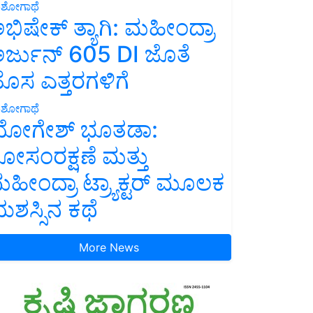
ಶೋಗಾಥೆ
ಭಿಷೇಕ್ ತ್ಯಾಗಿ: ಮಹೀಂದ್ರಾ
ರ್ಜುನ್ 605 DI ಜೊತೆ
ೊಸ ಎತ್ತರಗಳಿಗೆ
ಶೋಗಾಥೆ
ೋಗೇಶ್ ಭೂತಡಾ:
ೋಸಂರಕ್ಷಣೆ ಮತ್ತು
ಹೀಂದ್ರಾ ಟ್ರ್ಯಾಕ್ಟರ್ ಮೂಲಕ
ಶಸ್ಸಿನ ಕಥೆ
More News