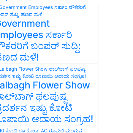
overnment
mployees ಸರ್ಕಾರಿ
ೌಕರರಿಗೆ ಬಂಪರ್‌ ಸುದ್ದಿ:
ಣದ ಮಳೆ!
albagh Flower Show
ಾಲ್‌ಬಾಗ್ ಫಲಪುಷ್ಪ
್ರದರ್ಶನ ಇಷ್ಟು ಕೋಟಿ
ೂಪಾಯಿ ಆದಾಯ ಸಂಗ್ರಹ!