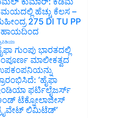
ಿಮಲ್ ಕುಮಾರ್: ಕಡಿಮೆ
ಮಯದಲ್ಲಿ ಹೆಚ್ಚು ಕೆಲಸ –
ಹೀಂದ್ರ 275 DI TU PP
ಸಹಾಯದಿಂದ
್ರಿಪಿಡಿಯಾ
ೈಫಾ ಗುಂಪು ಭಾರತದಲ್ಲಿ
ಂಪೂರ್ಣ ಮಾಲೀಕತ್ವದ
ಪಕಂಪನಿಯನ್ನು
್ರಾರಂಭಿಸಿದೆ: ‘ಹೈಫಾ
ಂಡಿಯಾ ಫರ್ಟಿಲೈಜರ್ಸ್
ಂಡ್ ಟೆಕ್ನೋಲಾಜೀಸ್
್ರೈವೇಟ್ ಲಿಮಿಟೆಡ್’