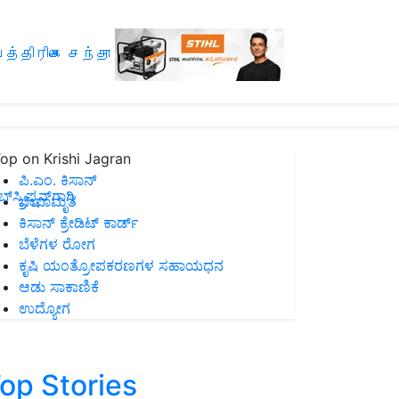
த்திரிகை சந்தா
op on Krishi Jagran
ಪಿ.ಎಂ. ಕಿಸಾನ್
ಸ್ಕ್ರಿಪ್ಷನ್‌ಗಾಗಿ
ಜೀವಾಮೃತ
ಕಿಸಾನ್ ಕ್ರೇಡಿಟ್ ಕಾರ್ಡ್
ಬೆಳೆಗಳ ರೋಗ
ಕೃಷಿ ಯಂತ್ರೋಪಕರಣಗಳ ಸಹಾಯಧನ
ಆಡು ಸಾಕಾಣಿಕೆ
ಉದ್ಯೋಗ
op Stories