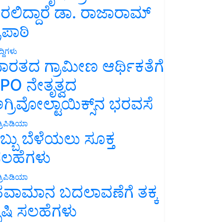
ರಲಿದ್ದಾರೆ ಡಾ. ರಾಜಾರಾಮ್
್ರಿಪಾಠಿ
್ದಿಗಳು
ಾರತದ ಗ್ರಾಮೀಣ ಆರ್ಥಿಕತೆಗೆ
PO ನೇತೃತ್ವದ
ಗ್ರಿವೋಲ್ಟಾಯಿಕ್ಸ್‌ನ ಭರವಸೆ
್ರಿಪಿಡಿಯಾ
ಬ್ಬು ಬೆಳೆಯಲು ಸೂಕ್ತ
ಲಹೆಗಳು
್ರಿಪಿಡಿಯಾ
ವಾಮಾನ ಬದಲಾವಣೆಗೆ ತಕ್ಕ
ೃಷಿ ಸಲಹೆಗಳು