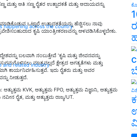
ಣ್ಣ ಮತ್ತು ಅತಿ ಸಣ್ಣ ರೈತರ ಉತ್ಪಾದಕತೆ ಮತ್ತು ಆದಾಯವನ್ನು
1
ರ
ಡಿಕೊಡುವ ಒಟ್ಟಾರೆ ಉತ್ಪಾದಕತೆಯನ್ನು ಹೆಚ್ಚಿಸಲು ನಾವು
ns happening across the country
 ಪ್ರವೇಶಿಸಬಹುದಾದ ಕೃಷಿ ಯಾಂತ್ರೀಕರಣವನ್ನು ಅಳವಡಿಸಿಕೊಳ್ಳಬೇಕು.
ಹ
ಉದ್ದೇಶವನ್ನು ಬಲವಾಗಿ ನಂಬುತ್ತೇವೆ 'ಕೃಷಿ ಮತ್ತು ಜೀವನವನ್ನು
c
ನು ಸುಗಮಗೊಳಿಸಲು ಮಾತ್ರವಲ್ಲದೆ ಕ್ಷೇತ್ರದ ಅಗತ್ಯತೆಗಳು ಮತ್ತು
e and related industry
ಬ
ಯಾಗಿ ಕಾರ್ಯನಿರ್ವಹಿಸುತ್ತವೆ. ಇದು ರೈತರು ಮತ್ತು ಅವರ
ು ನೀಡುತ್ತದೆ.
ಅತ್ಯುತ್ತಮ KVK, ಅತ್ಯುತ್ತಮ FPO, ಅತ್ಯುತ್ತಮ ವಿಜ್ಞಾನಿ, ಅತ್ಯುತ್ತಮ
ಕ
ತಮ ನವೀನ ರೈತ, ಮತ್ತು ಅತ್ಯುತ್ತಮ ರಾಜ್ಯ/UT.
ಉ
ವ