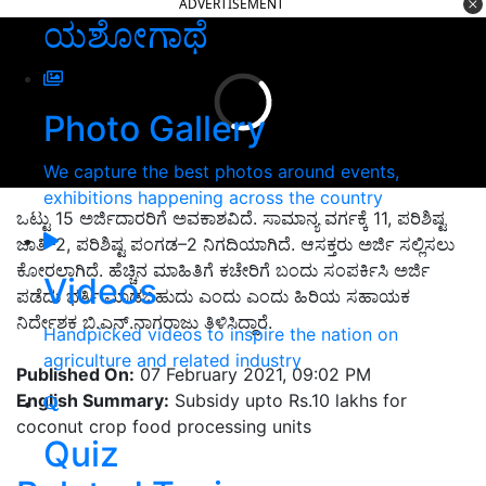
ADVERTISEMENT
ಯಶೋಗಾಥೆ
Photo Gallery
We capture the best photos around events,
exhibitions happening across the country
ಒಟ್ಟು 15
ಅರ್ಜಿದಾರರಿಗೆ ಅವಕಾಶವಿದೆ. ಸಾಮಾನ್ಯ ವರ್ಗಕ್ಕೆ
11, ಪರಿಶಿಷ್ಟ
ಜಾತಿ–2, ಪರಿಶಿಷ್ಟ ಪಂಗಡ–2
ನಿಗದಿಯಾಗಿದೆ. ಆಸಕ್ತರು ಅರ್ಜಿ ಸಲ್ಲಿಸಲು
ಕೋರಲಾಗಿದೆ. ಹೆಚ್ಚಿನ ಮಾಹಿತಿಗೆ ಕಚೇರಿಗೆ ಬಂದು ಸಂಪರ್ಕಿಸಿ ಅರ್ಜಿ
Videos
ಪಡೆದು ಭರ್ತಿ ಮಾಡಬಹುದು ಎಂದು ಎಂದು ಹಿರಿಯ ಸಹಾಯಕ
ನಿರ್ದೇಶಕ ಬಿ.ಎನ್‌.ನಾಗರಾಜು ತಿಳಿಸಿದ್ದಾರೆ.
Handpicked videos to inspire the nation on
agriculture and related industry
Published On:
07 February 2021, 09:02 PM
English Summary:
Subsidy upto Rs.10 lakhs for
coconut crop food processing units
Quiz