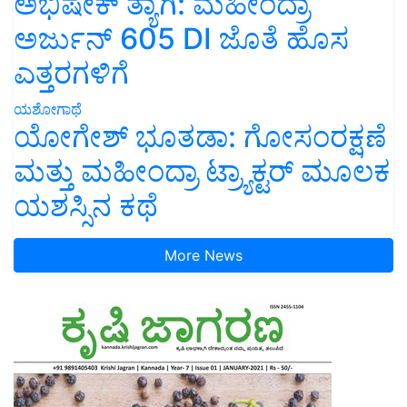
ಅಭಿಷೇಕ್ ತ್ಯಾಗಿ: ಮಹೀಂದ್ರಾ
ಅರ್ಜುನ್ 605 DI ಜೊತೆ ಹೊಸ
ಎತ್ತರಗಳಿಗೆ
ಯಶೋಗಾಥೆ
ಯೋಗೇಶ್ ಭೂತಡಾ: ಗೋಸಂರಕ್ಷಣೆ
ಮತ್ತು ಮಹೀಂದ್ರಾ ಟ್ರ್ಯಾಕ್ಟರ್ ಮೂಲಕ
ಯಶಸ್ಸಿನ ಕಥೆ
More News