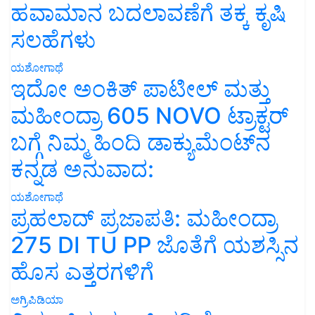
ಹವಾಮಾನ ಬದಲಾವಣೆಗೆ ತಕ್ಕ ಕೃಷಿ
ಸಲಹೆಗಳು
ಯಶೋಗಾಥೆ
ಇದೋ ಅಂಕಿತ್ ಪಾಟೀಲ್ ಮತ್ತು
ಮಹೀಂದ್ರಾ 605 NOVO ಟ್ರಾಕ್ಟರ್
ಬಗ್ಗೆ ನಿಮ್ಮ ಹಿಂದಿ ಡಾಕ್ಯುಮೆಂಟ್‌ನ
ಕನ್ನಡ ಅನುವಾದ:
ಯಶೋಗಾಥೆ
ಪ್ರಹಲಾದ್ ಪ್ರಜಾಪತಿ: ಮಹೀಂದ್ರಾ
275 DI TU PP ಜೊತೆಗೆ ಯಶಸ್ಸಿನ
ಹೊಸ ಎತ್ತರಗಳಿಗೆ
ಅಗ್ರಿಪಿಡಿಯಾ