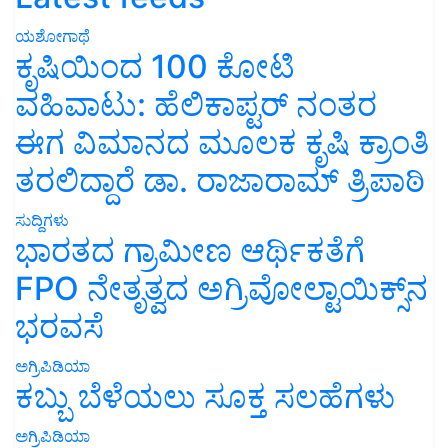
ಯಶೋಗಾಥೆ
ಕೃಷಿಯಿಂದ 100 ಕೋಟಿ
ವಹಿವಾಟು: ಹೆಲಿಕಾಪ್ಟರ್ ನಂತರ
ಈಗ ವಿಮಾನದ ಮೂಲಕ ಕೃಷಿ ಕ್ರಾಂತಿ
ತರಲಿದ್ದಾರೆ ಡಾ. ರಾಜಾರಾಮ್ ತ್ರಿಪಾಠಿ
ಸುದ್ದಿಗಳು
ಭಾರತದ ಗ್ರಾಮೀಣ ಆರ್ಥಿಕತೆಗೆ
FPO ನೇತೃತ್ವದ ಅಗ್ರಿವೋಲ್ಟಾಯಿಕ್ಸ್‌ನ
ಭರವಸೆ
ಅಗ್ರಿಪಿಡಿಯಾ
ಕಬ್ಬು ಬೆಳೆಯಲು ಸೂಕ್ತ ಸಲಹೆಗಳು
ಅಗ್ರಿಪಿಡಿಯಾ