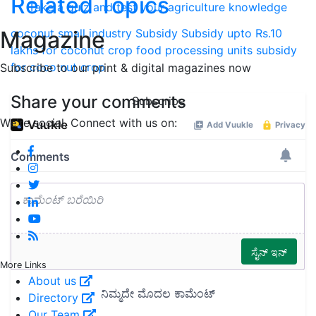
Related Topics
Take a quiz and test your agriculture knowledge
coconut small industry
Subsidy
Subsidy upto Rs.10
Magazine
lakhs for coconut crop food processing units
subsidy
for coco nut crop
Subscribe to our print & digital magazines now
Share your comments
Subscribe
We're social. Connect with us on:
More Links
About us
Directory
Our Team