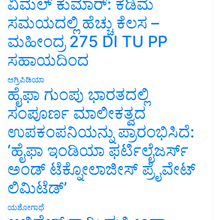
ವಿಮಲ್ ಕುಮಾರ್: ಕಡಿಮೆ
ಸಮಯದಲ್ಲಿ ಹೆಚ್ಚು ಕೆಲಸ –
ಮಹೀಂದ್ರ 275 DI TU PP
ಸಹಾಯದಿಂದ
ಅಗ್ರಿಪಿಡಿಯಾ
ಹೈಫಾ ಗುಂಪು ಭಾರತದಲ್ಲಿ
ಸಂಪೂರ್ಣ ಮಾಲೀಕತ್ವದ
ಉಪಕಂಪನಿಯನ್ನು ಪ್ರಾರಂಭಿಸಿದೆ:
‘ಹೈಫಾ ಇಂಡಿಯಾ ಫರ್ಟಿಲೈಜರ್ಸ್
ಅಂಡ್ ಟೆಕ್ನೋಲಾಜೀಸ್ ಪ್ರೈವೇಟ್
ಲಿಮಿಟೆಡ್’
ಯಶೋಗಾಥೆ