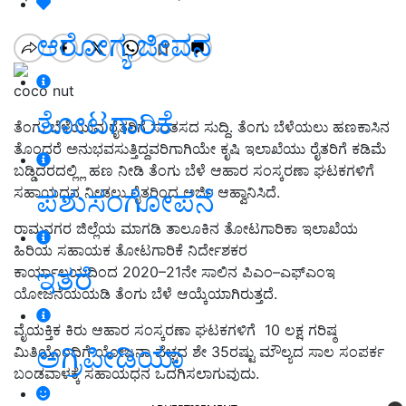
ಆರೋಗ್ಯ ಜೀವನ
coco nut
ತೋಟಗಾರಿಕೆ
ತೆಂಗು ಬೆಳೆಯುವ ರೈತರಿಗೆ ಸಂತಸದ ಸುದ್ದಿ. ತೆಂಗು ಬೆಳೆಯಲು ಹಣಕಾಸಿನ
ತೊಂದರೆ ಅನುಭವಸುತ್ತಿದ್ದವರಿಗಾಗಿಯೇ ಕೃಷಿ ಇಲಾಖೆಯು ರೈತರಿಗೆ ಕಡಿಮೆ
ಬಡ್ಡಿದರದಲ್ಲ್ಲಿ ಹಣ ನೀಡಿ ತೆಂಗು ಬೆಳೆ ಆಹಾರ ಸಂಸ್ಕರಣಾ ಘಟಕಗಳಿಗೆ
ಸಹಾಯಧನ ನೀಡಲು ರೈತರಿಂದ ಅರ್ಜಿ ಆಹ್ವಾನಿಸಿದೆ.
ಪಶುಸಂಗೋಪನೆ
ರಾಮನಗರ ಜಿಲ್ಲೆಯ ಮಾಗಡಿ ತಾಲೂಕಿನ ತೋಟಗಾರಿಕಾ ಇಲಾಖೆಯ
ಹಿರಿಯ ಸಹಾಯಕ ತೋಟಗಾರಿಕೆ ನಿರ್ದೇಶಕರ
ಇತರೆ
ಕಾರ್ಯಾಲಯದಿಂದ 2020–21ನೇ ಸಾಲಿನ ಪಿಎಂ–ಎಫ್‌ಎಂಇ
ಯೋಜನೆಯಯಡಿ ತೆಂಗು ಬೆಳೆ ಆಯ್ಕೆಯಾಗಿರುತ್ತದೆ.
ವೈಯಕ್ತಿಕ ಕಿರು ಆಹಾರ ಸಂಸ್ಕರಣಾ ಘಟಕಗಳಿಗೆ 10
ಲಕ್ಷ ಗರಿಷ್ಠ
ಅಗ್ರಿಪೀಡಿಯಾ
ಮಿತಿಯೊಂದಿಗೆ ಯೋಜನಾ ವೆಚ್ಚದ ಶೇ
35ರಷ್ಟು ಮೌಲ್ಯದ ಸಾಲ ಸಂಪರ್ಕ
ಬಂಡವಾಳಕ್ಕೆ ಸಹಾಯಧನ ಒದಗಿಸಲಾಗುವುದು.‌